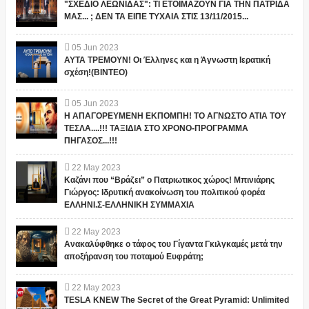
"ΣΧΕΔΙΟ ΛΕΩΝΙΔΑΣ": ΤΙ ΕΤΟΙΜΑΖΟΥΝ ΓΙΑ ΤΗΝ ΠΑΤΡΙΔΑ
ΜΑΣ... ; ΔΕΝ ΤΑ ΕΙΠΕ ΤΥΧΑΙΑ ΣΤΙΣ 13/11/2015...
05
Jun
2023
ΑΥΤΑ ΤΡΕΜΟΥΝ! Οι Έλληνες και η Άγνωστη Ιερατική
σχέση!(ΒΙΝΤΕΟ)
05
Jun
2023
Η ΑΠΑΓΟΡΕΥΜΕΝΗ ΕΚΠΟΜΠΗ! ΤΟ ΑΓΝΩΣΤΟ ΑΤΙΑ ΤΟΥ
ΤΕΣΛΑ....!!! ΤΑΞΙΔΙΑ ΣΤΟ ΧΡΟΝΟ-ΠΡΟΓΡΑΜΜΑ
ΠΗΓΑΣΟΣ...!!!
22
May
2023
Καζάνι που “Βράζει” ο Πατριωτικος χώρος! Μπινιάρης
Γιώργος: Ιδρυτική ανακοίνωση του πολιτικού φορέα
ΕΛΛΗΝΙ.Σ-ΕΛΛΗΝΙΚΗ ΣΥΜΜΑΧΙΑ
22
May
2023
Ανακαλύφθηκε ο τάφος του Γίγαντα Γκιλγκαμές μετά την
αποξήρανση του ποταμού Ευφράτη;
22
May
2023
TESLA KNEW The Secret of the Great Pyramid: Unlimited