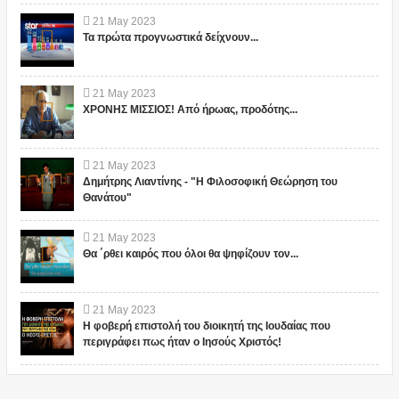
21
May
2023
Τα πρώτα προγνωστικά δείχνουν...
21
May
2023
ΧΡΟΝΗΣ ΜΙΣΣΙΟΣ! Από ήρωας, προδότης...
21
May
2023
Δημήτρης Λιαντίνης - "Η Φιλοσοφική Θεώρηση του
Θανάτου"
21
May
2023
Θα ΄ρθει καιρός που όλοι θα ψηφίζουν τον...
21
May
2023
Η φοβερή επιστολή του διοικητή της Ιουδαίας που
περιγράφει πως ήταν ο Ιησούς Χριστός!