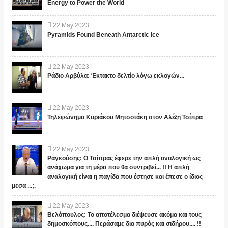
Energy to Power the World
22
May
2023
Pyramids Found Beneath Antarctic Ice
22
May
2023
Ράδιο Αρβύλα: Έκτακτο δελτίο λόγω εκλογών...
22
May
2023
Τηλεφώνημα Κυριάκου Μητσοτάκη στον Αλέξη Τσίπρα
22
May
2023
Ραγκούσης: Ο Τσίπρας έφερε την απλή αναλογική ως
ανάχωμα για τη μέρα που θα συντριβεί... !! Η απλή
αναλογική είναι η παγίδα που έστησε και έπεσε ο ίδιος
μεσα ...;.
22
May
2023
Βελόπουλος: Το αποτέλεσμα διέψευσε ακόμα και τους
δημοσκόπους.... Περάσαμε δια πυρός και σιδήρου.... !!