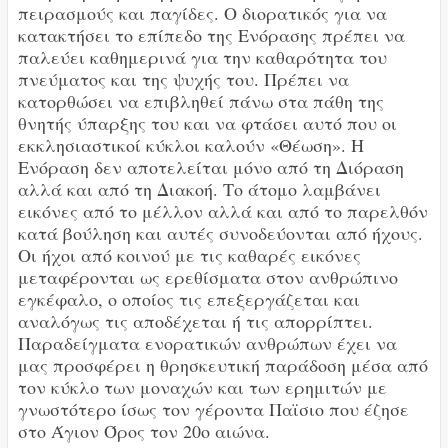
πειρασμούς και παγίδες. Ο διορατικός για να
κατακτήσει το επίπεδο της Ενόρασης πρέπει να
παλεύει καθημερινά για την καθαρότητα του
πνεύματος και της ψυχής του. Πρέπει να
κατορθώσει να επιβληθεί πάνω στα πάθη της
θνητής ύπαρξης του και να φτάσει αυτό που οι
εκκλησιαστικοί κύκλοι καλούν «Θέωση». Η
Ενόραση δεν αποτελείται μόνο από τη Διόραση
αλλά και από τη Διακοή. Το άτομο λαμβάνει
εικόνες από το μέλλον αλλά και από το παρελθόν
κατά βούληση και αυτές συνοδεύονται από ήχους.
Οι ήχοι από κοινού με τις καθαρές εικόνες
μεταφέρονται ως ερεθίσματα στον ανθρώπινο
εγκέφαλο, ο οποίος τις επεξεργάζεται και
αναλόγως τις αποδέχεται ή τις απορρίπτει.
Παραδείγματα ενορατικών ανθρώπων έχει να
μας προσφέρει η θρησκευτική παράδοση μέσα από
τον κύκλο των μοναχών και των ερημιτών με
γνωστότερο ίσως τον γέροντα Παϊσιο που έζησε
στο Άγιον Όρος τον 20ο αιώνα.