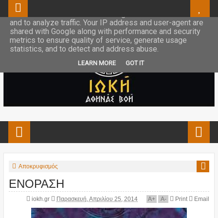
This site uses cookies from Google to deliver its services
and to analyze traffic. Your IP address and user-agent are
shared with Google along with performance and security
metrics to ensure quality of service, generate usage
statistics, and to detect and address abuse.
LEARN MORE
GOT IT
Αποκρυφισμός
ΕΝΟΡΑΣΗ
iokh.gr
Παρασκευή, Απριλίου 25, 2014
A
+
A
-
Print
Email