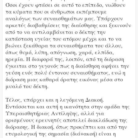
Όσοι έχουν φτάσει σε αυτό το επίπεδο, νιώθουν
τα κύματα που οι άνθρωποι εκπέμπουμε
αναλόγως των συναισθημάτων μας. Υπάρχουν
αρκετές διαβαθμίσεις της διαίσθησης και ξεκινούν
από το να αντιλαμβάνεται ο δέκτης την
κατάσταση υγείας του ατόμου μέχρι και το να
βιώνει ξεκάθαρα τα συναισθήματα του άλλου,
όπως θυμό, λύπη, απόγνωση, χαρά, ελπίδα,
ηρεμία. Η διαφορά της, λοιπόν, από τη διόραση
έγκειται στο γεγονός πως η διαίσθηση αφήνει την
γεύση ενός πολύ έντονου συναισθήματος, ενώ η
διόραση μιας καθαρά όρατης εικόνας μέσα στο
μυαλό του δέκτη.
Τέλος, υπάρχει και η λεγόμενη Διακοή.
Εντάσσεται και αυτή η ικανότητα στην ομάδα της
Υπεραισθητήριας Αντίληψης, αλλά για
ορισμένους ερευνητές αποτελεί διακλάδωση της
διόρασης. Η διακοή, όπως προκύπτει και από την
ετυμολογική της σημασία (διά+ακοή) είναι η