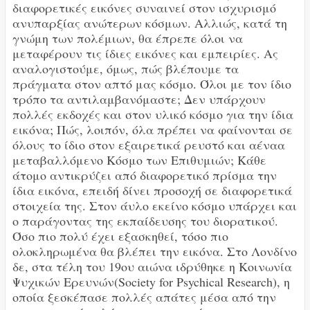
διαφορετικές εικόνες συναινεί στον ισχυρισμό
ανυπαρξίας ανώτερων κόσμων. Αλλιώς, κατά τη
γνώμη των πολέμιων, θα έπρεπε όλοι να
μεταφέρουν τις ίδιες εικόνες και εμπειρίες. Ας
αναλογιστούμε, όμως, πώς βλέπουμε τα
πράγματα στον απτό μας κόσμο. Όλοι με τον ίδιο
τρόπο τα αντιλαμβανόμαστε; Δεν υπάρχουν
πολλές εκδοχές και στον υλικό κόσμο για την ίδια
εικόνα; Πώς, λοιπόν, όλα πρέπει να φαίνονται σε
όλους το ίδιο στον εξαιρετικά ρευστό και αέναα
μεταβαλλόμενο Κόσμο των Επιθυμιών; Κάθε
άτομο αντικρύζει από διαφορετικό πρίσμα την
ίδια εικόνα, επειδή δίνει προσοχή σε διαφορετικά
στοιχεία της. Στον άυλο εκείνο κόσμο υπάρχει και
ο παράγοντας της εκπαίδευσης του διορατικού.
Όσο πιο πολύ έχει εξασκηθεί, τόσο πιο
ολοκληρωμένα θα βλέπει την εικόνα. Στο Λονδίνο
δε, στα τέλη του 19ου αιώνα ιδρύθηκε η Κοινωνία
Ψυχικών Ερευνών(Society for Psychical Research), η
οποία ξεσκέπασε πολλές απάτες μέσα από την