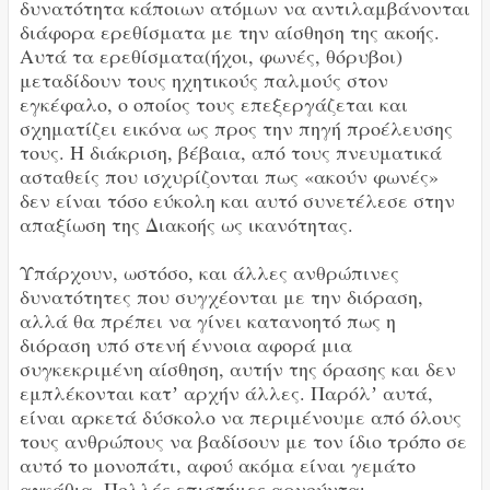
δυνατότητα κάποιων ατόμων να αντιλαμβάνονται
διάφορα ερεθίσματα με την αίσθηση της ακοής.
Αυτά τα ερεθίσματα(ήχοι, φωνές, θόρυβοι)
μεταδίδουν τους ηχητικούς παλμούς στον
εγκέφαλο, ο οποίος τους επεξεργάζεται και
σχηματίζει εικόνα ως προς την πηγή προέλευσης
τους. Η διάκριση, βέβαια, από τους πνευματικά
ασταθείς που ισχυρίζονται πως «ακούν φωνές»
δεν είναι τόσο εύκολη και αυτό συνετέλεσε στην
απαξίωση της Διακοής ως ικανότητας.
Υπάρχουν, ωστόσο, και άλλες ανθρώπινες
δυνατότητες που συγχέονται με την διόραση,
αλλά θα πρέπει να γίνει κατανοητό πως η
διόραση υπό στενή έννοια αφορά μια
συγκεκριμένη αίσθηση, αυτήν της όρασης και δεν
εμπλέκονται κατʼ αρχήν άλλες. Παρόλʼ αυτά,
είναι αρκετά δύσκολο να περιμένουμε από όλους
τους ανθρώπους να βαδίσουν με τον ίδιο τρόπο σε
αυτό το μονοπάτι, αφού ακόμα είναι γεμάτο
αγκάθια. Πολλές επιστήμες αρνούνται