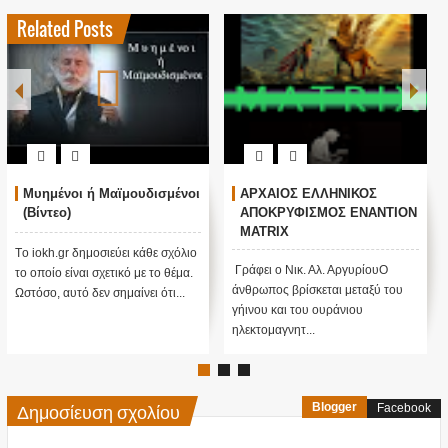
Related Posts
MATRIX - ΤΟ ΣΩΜΑ ΔΕΝ ΖΕΙ
Οι μυστικές δυνάμεις του
ΧΩΡΙΣ ΤΟ ΠΝΕΥΜΑ
ανθρώπου (Βίντεο)
(ΒΙΝΤΕΟ)
Tο iokh.gr δημοσιεύει κάθε
Tο iokh.gr δημοσιεύει κάθε σχόλιο
σχόλιο το οποίο είναι σχετικό με το
το οποίο είναι σχετικό με το θέμα.
θέμα. Ωστόσο, αυτό δεν σημ...
Ωστόσο, αυτό δεν σημαίνει ότ...
Δημοσίευση σχολίου
Blogger
Facebook