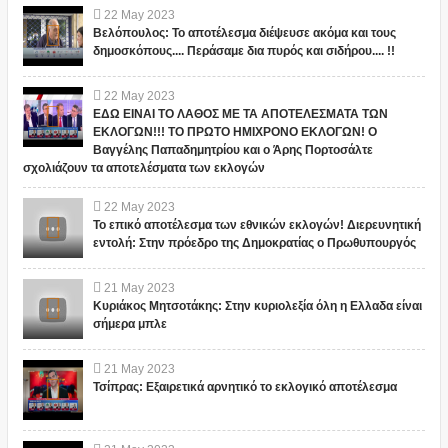
22
May
2023
Βελόπουλος: Το αποτέλεσμα διέψευσε ακόμα και τους
δημοσκόπους.... Περάσαμε δια πυρός και σιδήρου.... !!
22
May
2023
ΕΔΩ ΕΙΝΑΙ ΤΟ ΛΑΘΟΣ ΜΕ ΤΑ ΑΠΟΤΕΛΕΣΜΑΤΑ ΤΩΝ
ΕΚΛΟΓΩΝ!!! ΤΟ ΠΡΩΤΟ ΗΜΙΧΡΟΝΟ ΕΚΛΟΓΩΝ! Ο
Βαγγέλης Παπαδημητρίου και ο Άρης Πορτοσάλτε
σχολιάζουν τα αποτελέσματα των εκλογών
22
May
2023
Το επικό αποτέλεσμα των εθνικών εκλογών! Διερευνητική
εντολή: Στην πρόεδρο της Δημοκρατίας ο Πρωθυπουργός
21
May
2023
Κυριάκος Μητσοτάκης: Στην κυριολεξία όλη η Ελλαδα είναι
σήμερα μπλε
21
May
2023
Τσίπρας: Εξαιρετικά αρνητικό το εκλογικό αποτέλεσμα