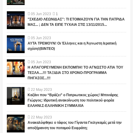
05
Jun
2023
1
"ΣΧΕΔΙΟ ΛΕΩΝΙΔΑΣ": ΤΙ ΕΤΟΙΜΑΖΟΥΝ ΓΙΑ ΤΗΝ ΠΑΤΡΙΔΑ
ΜΑΣ... ; ΔΕΝ ΤΑ ΕΙΠΕ ΤΥΧΑΙΑ ΣΤΙΣ 13/11/2015...
05
Jun
2023
ΑΥΤΑ ΤΡΕΜΟΥΝ! Οι Έλληνες και η Άγνωστη Ιερατική
σχέση!(ΒΙΝΤΕΟ)
05
Jun
2023
Η ΑΠΑΓΟΡΕΥΜΕΝΗ ΕΚΠΟΜΠΗ! ΤΟ ΑΓΝΩΣΤΟ ΑΤΙΑ ΤΟΥ
ΤΕΣΛΑ....!!! ΤΑΞΙΔΙΑ ΣΤΟ ΧΡΟΝΟ-ΠΡΟΓΡΑΜΜΑ
ΠΗΓΑΣΟΣ...!!!
22
May
2023
Καζάνι που “Βράζει” ο Πατριωτικος χώρος! Μπινιάρης
Γιώργος: Ιδρυτική ανακοίνωση του πολιτικού φορέα
ΕΛΛΗΝΙ.Σ-ΕΛΛΗΝΙΚΗ ΣΥΜΜΑΧΙΑ
22
May
2023
Ανακαλύφθηκε ο τάφος του Γίγαντα Γκιλγκαμές μετά την
αποξήρανση του ποταμού Ευφράτη;