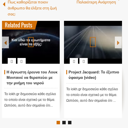
Πως καθορίζεται ποιον
Παλαιότερη Ανάρτηση
άνθρωπο θα έλξετε στη ζωή
σας;
Related Posts
Η άγνωστη έρευνα του Λουκ
Project Jacquard: Το έξυπνο
Μοντανιέ να θεραπεύει με
ύφασμα (video)
την μνήμη του νερού
Το iokh.gr δημοσιεύει κάθε σχόλιο
Το iokh.gr δημοσιεύει κάθε σχόλιο
το οποίο είναι σχετικό με το θέμα.
το οποίο είναι σχετικό με το θέμα.
Ωστόσο, αυτό δεν σημαίνει ότι ...
Ωστόσο, αυτό δεν σημαίνει ότι...