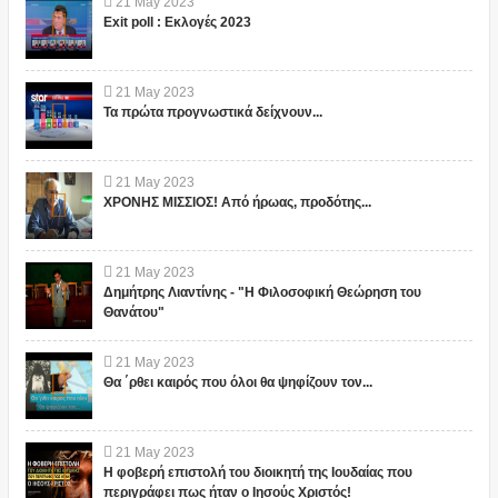
21
May
2023
Exit poll : Εκλογές 2023
21
May
2023
Τα πρώτα προγνωστικά δείχνουν...
21
May
2023
ΧΡΟΝΗΣ ΜΙΣΣΙΟΣ! Από ήρωας, προδότης...
21
May
2023
Δημήτρης Λιαντίνης - "Η Φιλοσοφική Θεώρηση του
Θανάτου"
21
May
2023
Θα ΄ρθει καιρός που όλοι θα ψηφίζουν τον...
21
May
2023
Η φοβερή επιστολή του διοικητή της Ιουδαίας που
περιγράφει πως ήταν ο Ιησούς Χριστός!