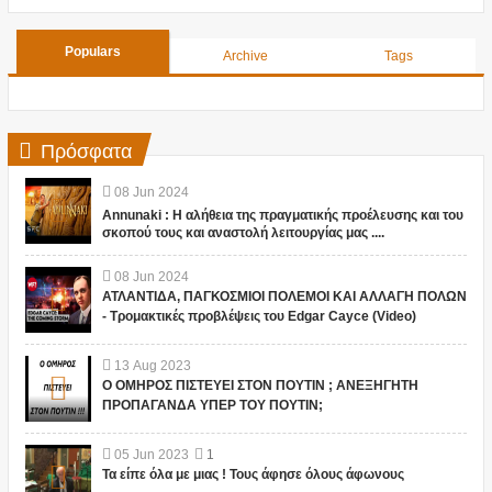
Populars
Archive
Tags
Πρόσφατα
08
Jun
2024
Annunaki : Η αλήθεια της πραγματικής προέλευσης και του
σκοπού τους και αναστολή λειτουργίας μας ....
08
Jun
2024
ΑΤΛΑΝΤΙΔΑ, ΠΑΓΚΟΣΜΙΟΙ ΠΟΛΕΜΟΙ ΚΑΙ ΑΛΛΑΓΗ ΠΟΛΩΝ
- Τρομακτικές προβλέψεις του Edgar Cayce (Video)
13
Aug
2023
Ο ΟΜΗΡΟΣ ΠΙΣΤΕΥΕΙ ΣΤΟΝ ΠΟΥΤΙΝ ; ΑΝΕΞΗΓΗΤΗ
ΠΡΟΠΑΓΑΝΔΑ ΥΠΕΡ ΤΟΥ ΠΟΥΤΙΝ;
05
Jun
2023
1
Τα είπε όλα με μιας ! Τους άφησε όλους άφωνους