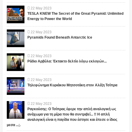
22
May
2023
TESLA KNEW The Secret of the Great Pyramid: Unlimited
Energy to Power the World
22
May
2023
Pyramids Found Beneath Antarctic Ice
22
May
2023
Ράδιο Αρβύλα: Έκτακτο δελτίο λόγω εκλογών...
22
May
2023
Τηλεφώνημα Κυριάκου Μητσοτάκη στον Αλέξη Τσίπρα
22
May
2023
Ραγκούσης: Ο Τσίπρας έφερε την απλή αναλογική ως
ανάχωμα για τη μέρα που θα συντριβεί... !! Η απλή
αναλογική είναι η παγίδα που έστησε και έπεσε ο ίδιος
μεσα ...;.