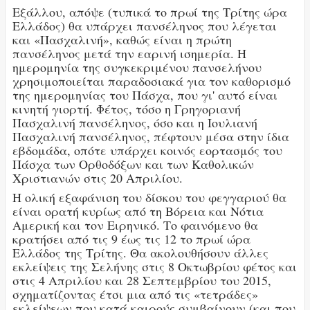
Εξάλλου, απόψε (τυπικά το πρωί της Τρίτης ώρα
Ελλάδος) θα υπάρχει πανσέληνος που λέγεται
και «Πασχαλινή», καθώς είναι η πρώτη
πανσέληνος μετά την εαρινή ισημερία. Η
ημερομηνία της συγκεκριμένου πανσελήνου
χρησιμοποιείται παραδοσιακά για τον καθορισμό
της ημερομηνίας του Πάσχα, που γι' αυτό είναι
κινητή γιορτή. Φέτος, τόσο η Γρηγοριανή
Πασχαλινή πανσέληνος, όσο και η Ιουλιανή
Πασχαλινή πανσέληνος, πέφτουν μέσα στην ίδια
εβδομάδα, οπότε υπάρχει κοινός εορτασμός του
Πάσχα των Ορθοδόξων και των Καθολικών
Χριστιανών στις 20 Απριλίου.
Η ολική εξαφάνιση του δίσκου του φεγγαριού θα
είναι ορατή κυρίως από τη Βόρεια και Νότια
Αμερική και τον Ειρηνικό. Το φαινόμενο θα
κρατήσει από τις 9 έως τις 12 το πρωί ώρα
Ελλάδος της Τρίτης. Θα ακολουθήσουν άλλες
εκλείψεις της Σελήνης στις 8 Οκτωβρίου φέτος και
στις 4 Απριλίου και 28 Σεπτεμβρίου του 2015,
σχηματίζοντας έτσι μια από τις «τετράδες»
εκλείψεων που κατά καιρούς συμβαίνουν (και που