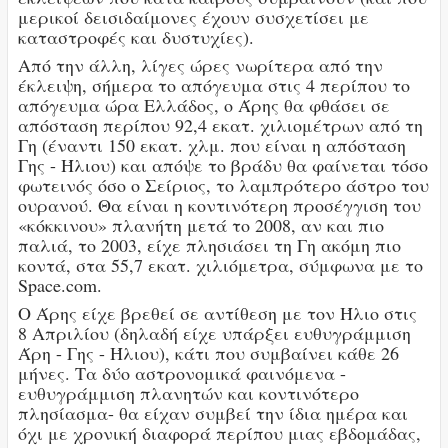
μερικοί δεισιδαίμονες έχουν συσχετίσει με
καταστροφές και δυστυχίες).
Από την άλλη, λίγες ώρες νωρίτερα από την
έκλειψη, σήμερα το απόγευμα στις 4 περίπου το
απόγευμα ώρα Ελλάδος, ο Άρης θα φθάσει σε
απόσταση περίπου 92,4 εκατ. χιλιομέτρων από τη
Γη (έναντι 150 εκατ. χλμ. που είναι η απόσταση
Γης - Ήλιου) και απόψε το βράδυ θα φαίνεται τόσο
φωτεινός όσο ο Σείριος, το λαμπρότερο άστρο του
ουρανού. Θα είναι η κοντινότερη προσέγγιση του
«κόκκινου» πλανήτη μετά το 2008, αν και πιο
παλιά, το 2003, είχε πλησιάσει τη Γη ακόμη πιο
κοντά, στα 55,7 εκατ. χιλιόμετρα, σύμφωνα με το
Space.com.
Ο Άρης είχε βρεθεί σε αντίθεση με τον Ήλιο στις
8 Απριλίου (δηλαδή είχε υπάρξει ευθυγράμμιση
Άρη - Γης - Ήλιου), κάτι που συμβαίνει κάθε 26
μήνες. Τα δύο αστρονομικά φαινόμενα -
ευθυγράμμιση πλανητών και κοντινότερο
πλησίασμα- θα είχαν συμβεί την ίδια ημέρα και
όχι με χρονική διαφορά περίπου μιας εβδομάδας,