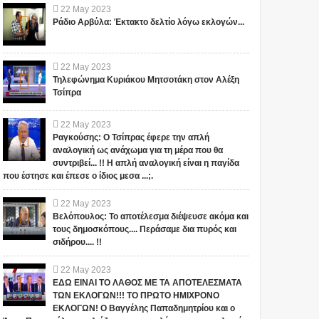
22
May
2023
Ράδιο Αρβύλα: Έκτακτο δελτίο λόγω εκλογών...
22
May
2023
Τηλεφώνημα Κυριάκου Μητσοτάκη στον Αλέξη
Τσίπρα
22
May
2023
Ραγκούσης: Ο Τσίπρας έφερε την απλή
αναλογική ως ανάχωμα για τη μέρα που θα
συντριβεί... !! Η απλή αναλογική είναι η παγίδα
How Plutarch describes
Κορωνίς - Κορονοϊός:
που έστησε και έπεσε ο ίδιος μεσα ...;.
the matrix
Συμπτώσεις;
22
May
2023
Writes Nick Al. ArgyriouA man
Στην ελληνική μυθολογία, η
Βελόπουλος: Το αποτέλεσμα διέψευσε ακόμα και
is what he thinks and that is
Κορωνίς ήταν κόρη του
τους δημοσκόπους.... Περάσαμε δια πυρός και
exactly how he participates in
Φλεγύα, βασιλιά των Λαπιθών
σιδήρου.... !!
the matri...
στη Θεσσαλία. Η Κορωνίς...
22
May
2023
ΕΔΩ ΕΙΝΑΙ ΤΟ ΛΑΘΟΣ ΜΕ ΤΑ ΑΠΟΤΕΛΕΣΜΑΤΑ
ΤΩΝ ΕΚΛΟΓΩΝ!!! ΤΟ ΠΡΩΤΟ ΗΜΙΧΡΟΝΟ
ΕΚΛΟΓΩΝ! Ο Βαγγέλης Παπαδημητρίου και ο