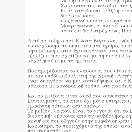
Με ζήλο στα σκολειά της προδ
Χαίρονται της σκλαβιάς την 
Κι αν στα βουνά κράξ’ η τρο
διπλαρώσουν,
να ξαναδέσουν τη φτωχιά πατρ
Μακρυγιάννη, οι πληγές σου 
μα τώρα διπλοτρέχουνε, Πατέ
Αυτό το ποίημα του Κώστα Βάρναλη, ενός 
να αρχίσουμε το σημερινό μας άρθρο, το ο
αφιερώσουμε στον Ερντογάν και στις αυτοδ
εξελίξεις που σχετίζονται με τη συνομιλ
ασχοληθούμε με τα ημέτερα.
Παραμερίζοντας τα ελάσσονα, που είναι το
με τον υπόδικο βουλευτή της Χρυσής Αυγή
ένας δικηγόρος να μην αντιλήφθηκε ότι ο Κ
μάλιστα με χονδροειδή τρόπο, στο παρόν 
Και τα μείζονα είναι αυτά που συνεπάγοντ
Συντάγματος, το οποίο όχι μόνο επιτρέπει
εμφάνιση τέτοιων φαινομένων.
Το μείζον, λοιπόν, είναι το γεγονός ότι το
δικαστικής εξουσίας από την κυβέρνηση, δη
συνθήκες που οδηγούν στην εμφάνιση φαιν
Κασιδιάρη, το περιεχόμενο της οποίας ανα
πολιτεύματός μας.