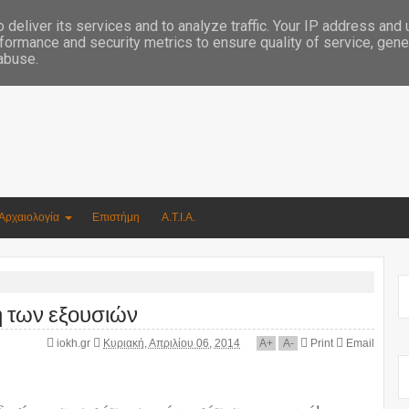
Συγγραφέας Νικόλαος Αργυρίου
deliver its services and to analyze traffic. Your IP address and
formance and security metrics to ensure quality of service, gen
 abuse.
Αρχαιολογία
Επιστήμη
Α.Τ.Ι.Α.
η των εξουσιών
iokh.gr
Κυριακή, Απριλίου 06, 2014
A
+
A
-
Print
Email