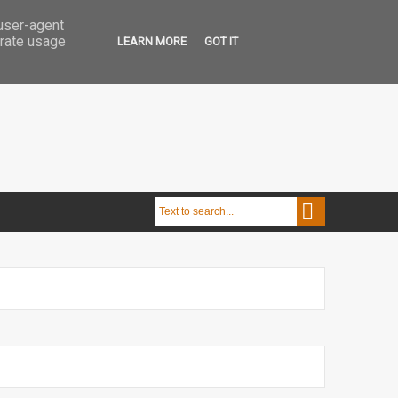
 user-agent
erate usage
LEARN MORE
GOT IT