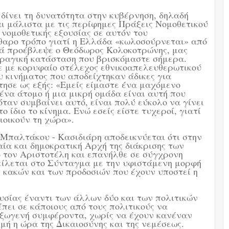
α δίνει τη δυνατότητα στην κυβέρνηση, δηλαδή
και μάλιστα με τις περίφημες Πράξεις Νομοθετικού
 νομοθετικής εξουσίας σε αυτόν του
άθαρο τρόπο γιατί η Ελλάδα «κωλοσούρνεται» από
κά προέβλεψε ο Θεόδωρος Κολοκοτρώνης, μας
 τραγική κατάσταση που βρισκόμαστε σήμερα.
ε με κορυφαίο στέλεχος εθνικοαπελευθερωτικού
υ κινήματος που αποδείχτηκαν άδικες για
ησε ως εξής: «Εμείς είμαστε ένα μαχόμενο
ένα άτομο ή μια μικρή ομάδα είναι αυτή που
ι όταν συμβαίνει αυτό, είναι πολύ εύκολο να γίνει
το ίδιο το κίνημα. Ενώ εσείς είστε τυχεροί, γιατί
ιοικούν τη χώρα».
 Μπαλτάκου - Κασιδιάρη αποδεικνύεται ότι στην
ία και δημοκρατική Αρχή της διάκρισης των
ό τον Αριστοτέλη και επανήλθε σε σύγχρονη
είλεται στο Σύνταγμα με την υφιστάμενη μορφή
ν κακών και των προδοσιών που έχουν υποστεί η
υσίας έναντι των άλλων δύο και των πολιτικών
πει σε κάποιους από τους πολιτικούς να
εξωγενή συμφέροντα, χωρίς να έχουν κανέναν
γμή η ώρα της Δικαιοσύνης και της νεμέσεως.