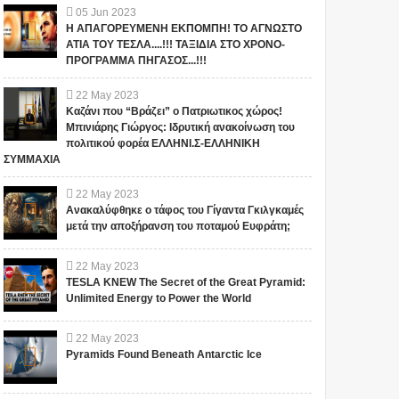
05
Jun
2023
Η ΑΠΑΓΟΡΕΥΜΕΝΗ ΕΚΠΟΜΠΗ! ΤΟ ΑΓΝΩΣΤΟ
ΑΤΙΑ ΤΟΥ ΤΕΣΛΑ....!!! ΤΑΞΙΔΙΑ ΣΤΟ ΧΡΟΝΟ-
ΠΡΟΓΡΑΜΜΑ ΠΗΓΑΣΟΣ...!!!
22
May
2023
Καζάνι που “Βράζει” ο Πατριωτικος χώρος!
Μπινιάρης Γιώργος: Ιδρυτική ανακοίνωση του
πολιτικού φορέα ΕΛΛΗΝΙ.Σ-ΕΛΛΗΝΙΚΗ
ΣΥΜΜΑΧΙΑ
22
May
2023
Ανακαλύφθηκε ο τάφος του Γίγαντα Γκιλγκαμές
μετά την αποξήρανση του ποταμού Ευφράτη;
22
May
2023
TESLA KNEW The Secret of the Great Pyramid:
Unlimited Energy to Power the World
22
May
2023
Pyramids Found Beneath Antarctic Ice