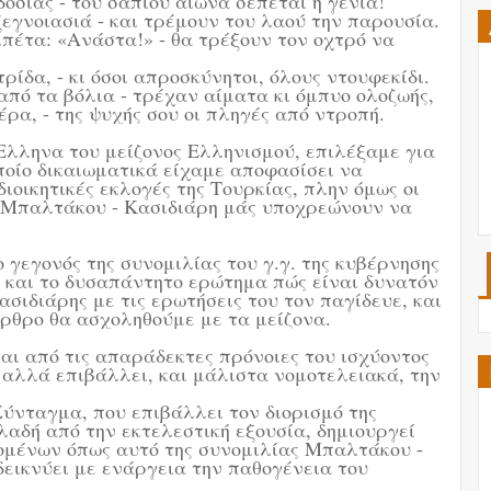
οσίας - του σάπιου αιώνα σέπεται η γενιά!
ξεγνοιασιά - και τρέμουν του λαού την παρουσία.
μπέτα: «Ανάστα!» - θα τρέξουν τον οχτρό να
ίδα, - κι όσοι απροσκύνητοι, όλους ντουφεκίδι.
από τα βόλια - τρέχαν αίματα κι όμπυο ολοζωής,
ρα, - της ψυχής σου οι πληγές από ντροπή.
Ελληνα του μείζονος Ελληνισμού, επιλέξαμε για
ποίο δικαιωματικά είχαμε αποφασίσει να
ιοικητικές εκλογές της Τουρκίας, πλην όμως οι
ία Μπαλτάκου - Κασιδιάρη μάς υποχρεώνουν να
 γεγονός της συνομιλίας του γ.γ. της κυβέρνησης
ς και το δυσαπάντητο ερώτημα πώς είναι δυνατόν
ασιδιάρης με τις ερωτήσεις του τον παγίδευε, και
άρθρο θα ασχοληθούμε με τα μείζονα.
αι από τις απαράδεκτες πρόνοιες του ισχύοντος
, αλλά επιβάλλει, και μάλιστα νομοτελειακά, την
 Σύνταγμα, που επιβάλλει τον διορισμό της
λαδή από την εκτελεστική εξουσία, δημιουργεί
ομένων όπως αυτό της συνομιλίας Μπαλτάκου -
δεικνύει με ενάργεια την παθογένεια του