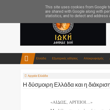
Επικοινωνία:info4iokh@gmail.com
Κατασκευές
Ποίηση
This site uses cookies from Google to 
are shared with Google along with per
statistics, and to detect and address
Ελλάδα
Εξωτερικές ειδήσεις
Αποκρυφισμός
Αρχαία Ελλάδα
Η δύσμοιρη Ελλάδα και η διάκρισ
«ΑΙΔΩΣ, ΑΡΓΕΙΟΙ…»