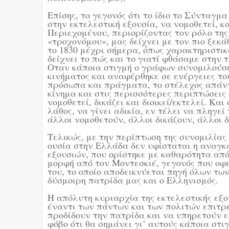
Επίσης, το γεγονός ότι το ίδιο το Σύνταγμ
στην εκτελεστική εξουσία, να νομοθετεί, 
Περιεχομένου, περιορίζοντας τον ρόλο της
«τροχονόμου», μας δείχνει με τον πιο ξεκ
το 1830 μέχρι σήμερα, όπως χαρακτηριστι
δείχνει το πώς και το γιατί φθάσαμε στην
Οταν κάποια στιγμή ο γράφων συνομιλούσ
κινήματος και αναφέρθηκε σε ενέργειες το
πρόσωπα και πράγματα, το στέλεχος απάντ
κίνημα και στις περισσότερες περιπτώσεις 
νομοθετεί, δικάζει και διοικεί/εκτελεί. Κα
λάθος, να γίνει αδικία, εν τέλει να πληγεί 
άλλοι νομοθετούν, άλλοι δικάζουν, άλλοι δ
Τελικώς, με την περίπτωση της συνομιλίας
ουσία στην Ελλάδα δεν υφίσταται η αναγκα
εξουσιών, που ορίστηκε με καθαρότητα απ
μορφή από τον Μοντεσκιέ, γεγονός που οφ
του, το οποίο αποδεικνύεται πηγή όλων τω
δύσμοιρη πατρίδα μας και ο Ελληνισμός.
Η απόλυτη κυριαρχία της εκτελεστικής εξο
έναντι των πάντων και των πολιτών επιτρέ
προδίδουν την πατρίδα και να υπηρετούν 
φόβο ότι θα σημάνει γι’ αυτούς κάποια στι