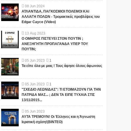
08
Jun
2024
ΑΤΛΑΝΤΙΔΑ, ΠΑΓΚΟΣΜΙΟΙ ΠΟΛΕΜΟΙ ΚΑΙ
ΑΛΛΑΓΗ ΠΟΛΩΝ - Τρομακτικές προβλέψεις του
Edgar Cayce (Video)
13
Aug
2023
Ο ΟΜΗΡΟΣ ΠΙΣΤΕΥΕΙ ΣΤΟΝ ΠΟΥΤΙΝ ;
ΑΝΕΞΗΓΗΤΗ ΠΡΟΠΑΓΑΝΔΑ ΥΠΕΡ ΤΟΥ
ΠΟΥΤΙΝ;
05
Jun
2023
1
Τα είπε όλα με μιας ! Τους άφησε όλους άφωνους
05
Jun
2023
1
"ΣΧΕΔΙΟ ΛΕΩΝΙΔΑΣ": ΤΙ ΕΤΟΙΜΑΖΟΥΝ ΓΙΑ ΤΗΝ
ΠΑΤΡΙΔΑ ΜΑΣ... ; ΔΕΝ ΤΑ ΕΙΠΕ ΤΥΧΑΙΑ ΣΤΙΣ
13/11/2015...
05
Jun
2023
ΑΥΤΑ ΤΡΕΜΟΥΝ! Οι Έλληνες και η Άγνωστη
Ιερατική σχέση!(ΒΙΝΤΕΟ)