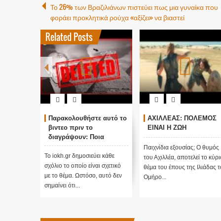
Το 26% των Βραζιλιάνων πιστεύει πως μια γυναίκα που
φοράει προκλητικά ρούχα «αξίζει» να βιαστεί
Related Posts
Παρακολουθήστε αυτό το
ΑΧΙΛΛΕΑΣ: ΠΟΛΕΜΟΣ
βιντεο πριν το
ΕΙΝΑΙ Η ΖΩΗ
διαγράψουν: Ποια
μυστικά κρύβουν οι
Παιχνίδια εξουσίας; Ο θυμός
πυραμίδες; Γιατί
Το iokh.gr δημοσιεύει κάθε
του Αχιλλέα, αποτελεί το κύρι
χτίστηκαν;
σχόλιο το οποίο είναι σχετικό
θέμα του έπους της Ιλιάδας 
με το θέμα. Ωστόσο, αυτό δεν
Ομήρο...
σημαίνει ότι...