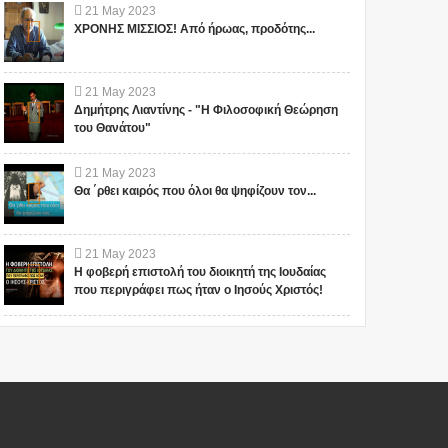
21
May
2023
ΧΡΟΝΗΣ ΜΙΣΣΙΟΣ! Από ήρωας, προδότης...
21
May
2023
Δημήτρης Λιαντίνης - "Η Φιλοσοφική Θεώρηση
του Θανάτου"
21
May
2023
Θα ΄ρθει καιρός που όλοι θα ψηφίζουν τον...
21
May
2023
Η φοβερή επιστολή του διοικητή της Ιουδαίας
που περιγράφει πως ήταν ο Ιησούς Χριστός!