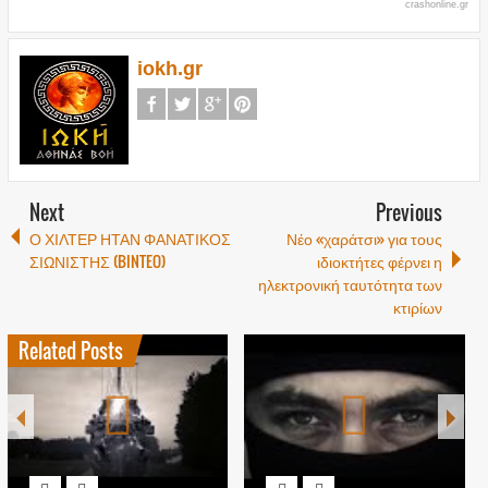
crashonline.gr
iokh.gr
Next
Previous
Ο ΧΙΛΤΕΡ ΗΤΑΝ ΦΑΝΑΤΙΚΟΣ
Νέο «χαράτσι» για τους
ΣΙΩΝΙΣΤΗΣ (BINTEO)
ιδιοκτήτες φέρνει η
ηλεκτρονική ταυτότητα των
κτιρίων
Related Posts