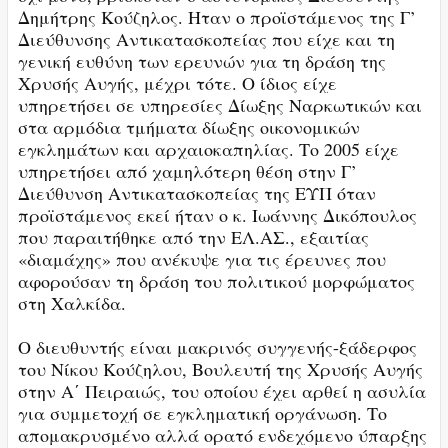
Δημήτρης Κούζηλος. Ηταν ο προϊστάμενος της Γ’
Διεύθυνσης Αντικατασκοπείας που είχε και τη
γενική ευθύνη των ερευνών για τη δράση της
Χρυσής Αυγής, μέχρι τότε. Ο ίδιος είχε
υπηρετήσει σε υπηρεσίες Δίωξης Ναρκωτικών και
στα αρμόδια τμήματα δίωξης οικονομικών
εγκλημάτων και αρχαιοκαπηλίας. Το 2005 είχε
υπηρετήσει από χαμηλότερη θέση στην Γ’
Διεύθυνση Αντικατασκοπείας της ΕΥΠ όταν
προϊστάμενος εκεί ήταν ο κ. Ιωάννης Δικόπουλος
που παραιτήθηκε από την ΕΛ.ΑΣ., εξαιτίας
«διαμάχης» που ανέκυψε για τις έρευνες που
αφορούσαν τη δράση του πολιτικού μορφώματος
στη Χαλκίδα.
Ο διευθυντής είναι μακρινός συγγενής-ξάδερφος
του Νίκου Κούζηλου, Βουλευτή της Χρυσής Αυγής
στην Α΄ Πειραιώς, του οποίου έχει αρθεί η ασυλία
για συμμετοχή σε εγκληματική οργάνωση. Το
απομακρυσμένο αλλά ορατό ενδεχόμενο ύπαρξης