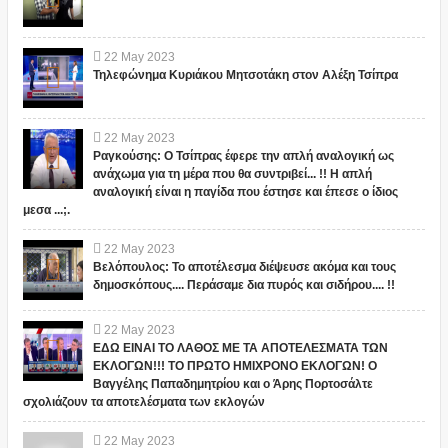
22
May
2023
Τηλεφώνημα Κυριάκου Μητσοτάκη στον Αλέξη Τσίπρα
22
May
2023
Ραγκούσης: Ο Τσίπρας έφερε την απλή αναλογική ως
ανάχωμα για τη μέρα που θα συντριβεί... !! Η απλή
αναλογική είναι η παγίδα που έστησε και έπεσε ο ίδιος
μεσα ...;.
22
May
2023
Βελόπουλος: Το αποτέλεσμα διέψευσε ακόμα και τους
δημοσκόπους.... Περάσαμε δια πυρός και σιδήρου.... !!
22
May
2023
ΕΔΩ ΕΙΝΑΙ ΤΟ ΛΑΘΟΣ ΜΕ ΤΑ ΑΠΟΤΕΛΕΣΜΑΤΑ ΤΩΝ
ΕΚΛΟΓΩΝ!!! ΤΟ ΠΡΩΤΟ ΗΜΙΧΡΟΝΟ ΕΚΛΟΓΩΝ! Ο
Βαγγέλης Παπαδημητρίου και ο Άρης Πορτοσάλτε
σχολιάζουν τα αποτελέσματα των εκλογών
22
May
2023