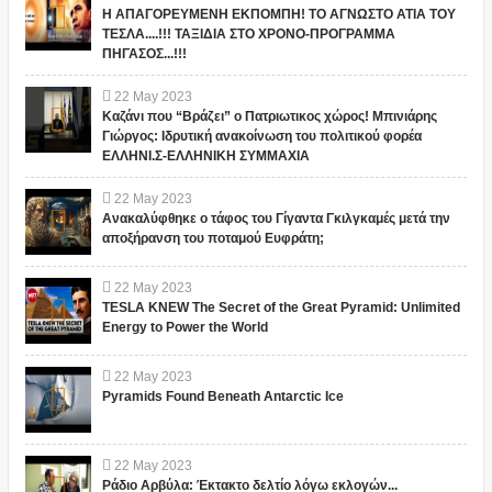
Η ΑΠΑΓΟΡΕΥΜΕΝΗ ΕΚΠΟΜΠΗ! ΤΟ ΑΓΝΩΣΤΟ ΑΤΙΑ ΤΟΥ
ΤΕΣΛΑ....!!! ΤΑΞΙΔΙΑ ΣΤΟ ΧΡΟΝΟ-ΠΡΟΓΡΑΜΜΑ
ΠΗΓΑΣΟΣ...!!!
22
May
2023
Καζάνι που “Βράζει” ο Πατριωτικος χώρος! Μπινιάρης
Γιώργος: Ιδρυτική ανακοίνωση του πολιτικού φορέα
ΕΛΛΗΝΙ.Σ-ΕΛΛΗΝΙΚΗ ΣΥΜΜΑΧΙΑ
22
May
2023
Ανακαλύφθηκε ο τάφος του Γίγαντα Γκιλγκαμές μετά την
αποξήρανση του ποταμού Ευφράτη;
22
May
2023
TESLA KNEW The Secret of the Great Pyramid: Unlimited
Energy to Power the World
22
May
2023
Pyramids Found Beneath Antarctic Ice
22
May
2023
Ράδιο Αρβύλα: Έκτακτο δελτίο λόγω εκλογών...