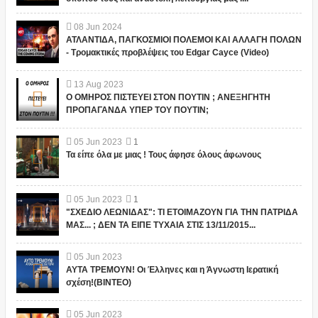
08
Jun
2024
ΑΤΛΑΝΤΙΔΑ, ΠΑΓΚΟΣΜΙΟΙ ΠΟΛΕΜΟΙ ΚΑΙ ΑΛΛΑΓΗ ΠΟΛΩΝ
- Τρομακτικές προβλέψεις του Edgar Cayce (Video)
13
Aug
2023
Ο ΟΜΗΡΟΣ ΠΙΣΤΕΥΕΙ ΣΤΟΝ ΠΟΥΤΙΝ ; ΑΝΕΞΗΓΗΤΗ
ΠΡΟΠΑΓΑΝΔΑ ΥΠΕΡ ΤΟΥ ΠΟΥΤΙΝ;
05
Jun
2023
1
Τα είπε όλα με μιας ! Τους άφησε όλους άφωνους
05
Jun
2023
1
"ΣΧΕΔΙΟ ΛΕΩΝΙΔΑΣ": ΤΙ ΕΤΟΙΜΑΖΟΥΝ ΓΙΑ ΤΗΝ ΠΑΤΡΙΔΑ
ΜΑΣ... ; ΔΕΝ ΤΑ ΕΙΠΕ ΤΥΧΑΙΑ ΣΤΙΣ 13/11/2015...
05
Jun
2023
ΑΥΤΑ ΤΡΕΜΟΥΝ! Οι Έλληνες και η Άγνωστη Ιερατική
σχέση!(ΒΙΝΤΕΟ)
05
Jun
2023