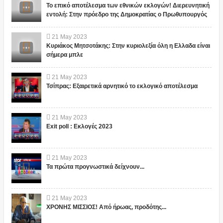
Το επικό αποτέλεσμα των εθνικών εκλογών! Διερευνητική
εντολή: Στην πρόεδρο της Δημοκρατίας ο Πρωθυπουργός
21
May
2023
Κυριάκος Μητσοτάκης: Στην κυριολεξία όλη η Ελλαδα είναι
σήμερα μπλε
21
May
2023
Τσίπρας: Εξαιρετικά αρνητικό το εκλογικό αποτέλεσμα
21
May
2023
Exit poll : Εκλογές 2023
21
May
2023
Τα πρώτα προγνωστικά δείχνουν...
21
May
2023
ΧΡΟΝΗΣ ΜΙΣΣΙΟΣ! Από ήρωας, προδότης...