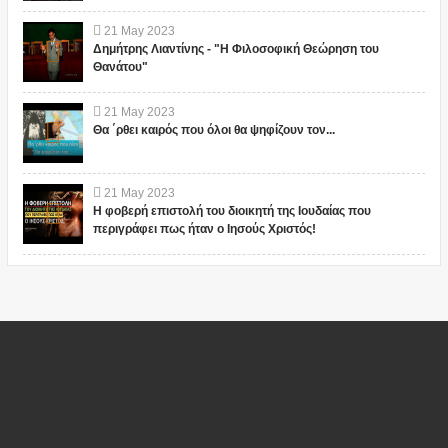
21
May
2023
Δημήτρης Λιαντίνης - "Η Φιλοσοφική Θεώρηση του
Θανάτου"
21
May
2023
Θα ΄ρθει καιρός που όλοι θα ψηφίζουν τον...
21
May
2023
Η φοβερή επιστολή του διοικητή της Ιουδαίας που
περιγράφει πως ήταν ο Ιησούς Χριστός!