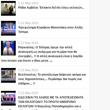
22
May
2023
Ράδιο Αρβύλα: Έκτακτο δελτίο λόγω εκλογών...
22
May
2023
Τηλεφώνημα Κυριάκου Μητσοτάκη στον Αλέξη
Τσίπρα
22
May
2023
Ραγκούσης: Ο Τσίπρας έφερε την απλή
αναλογική ως ανάχωμα για τη μέρα που θα
συντριβεί... !! Η απλή αναλογική είναι η παγίδα
που έστησε και έπεσε ο ίδιος μεσα ...;.
22
May
2023
Βελόπουλος: Το αποτέλεσμα διέψευσε ακόμα και
τους δημοσκόπους.... Περάσαμε δια πυρός και
σιδήρου.... !!
22
May
2023
ΕΔΩ ΕΙΝΑΙ ΤΟ ΛΑΘΟΣ ΜΕ ΤΑ ΑΠΟΤΕΛΕΣΜΑΤΑ
ΤΩΝ ΕΚΛΟΓΩΝ!!! ΤΟ ΠΡΩΤΟ ΗΜΙΧΡΟΝΟ
ΕΚΛΟΓΩΝ! Ο Βαγγέλης Παπαδημητρίου και ο