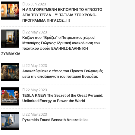
05
Jun
2023
Η ΑΠΑΓΟΡΕΥΜΕΝΗ ΕΚΠΟΜΠΗ! ΤΟ ΑΓΝΩΣΤΟ
ΑΤΙΑ ΤΟΥ ΤΕΣΛΑ....!!! ΤΑΞΙΔΙΑ ΣΤΟ ΧΡΟΝΟ-
ΠΡΟΓΡΑΜΜΑ ΠΗΓΑΣΟΣ...!!!
22
May
2023
Καζάνι που “Βράζει” ο Πατριωτικος χώρος!
Μπινιάρης Γιώργος: Ιδρυτική ανακοίνωση του
πολιτικού φορέα ΕΛΛΗΝΙ.Σ-ΕΛΛΗΝΙΚΗ
George Papadopoulos:
Αποκάλυψη – ΣΟΚ για το
ΣΥΜΜΑΧΙΑ
Το FBI οι Ρώσοι και οι
σχέδιο δολοφονίας
Έλληνες φίλοι του Τραμπ
Καραμανλή: Αυτοί ήταν
22
May
2023
οι «εκτελεστές»! (vid)
Ανακαλύφθηκε ο τάφος του Γίγαντα Γκιλγκαμές
(adsbygoogle =
(adsbygoogle =
μετά την αποξήρανση του ποταμού Ευφράτη;
window.adsbygoogle ||
window.adsbygoogle ||
[]).push({}); Ο πρώην
[]).push({}); Η ρωσική κρατική
22
May
2023
σύμβουλος του Donald Trump,
τηλεόραση έδωσε στη δ...
TESLA KNEW The Secret of the Great Pyramid:
ομογ...
Unlimited Energy to Power the World
22
May
2023
Pyramids Found Beneath Antarctic Ice