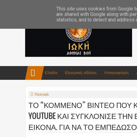
Επικοινωνία:info4iokh@gmail.com
Κατασκευές
Ποίηση
This site uses cookies from Google to 
are shared with Google along with per
statistics, and to detect and address
Ελλάδα
Εξωτερικές ειδήσεις
Αποκρυφισμός
Πολιτικά
ΤΟ “ΚΟΜΜΕΝΟ” ΒΙΝΤΕΟ ΠΟΥ 
YOUTUBE ΚΑΙ ΣΥΓΚΛΟΝΙΣΕ ΤΗΝ
ΕΙΚΟΝΑ. ΓΙΑ ΝΑ ΤΟ ΕΜΠΕΔΩΣ