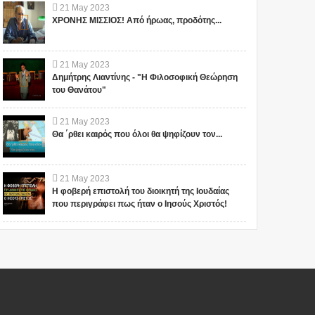
21
May
2023
ΧΡΟΝΗΣ ΜΙΣΣΙΟΣ! Από ήρωας, προδότης...
21
May
2023
Δημήτρης Λιαντίνης - "Η Φιλοσοφική Θεώρηση
του Θανάτου"
21
May
2023
Θα ΄ρθει καιρός που όλοι θα ψηφίζουν τον...
21
May
2023
Η φοβερή επιστολή του διοικητή της Ιουδαίας
που περιγράφει πως ήταν ο Ιησούς Χριστός!