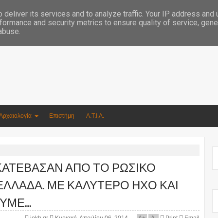
Συγγραφέας Νικόλαος Αργυρίου
deliver its services and to analyze traffic. Your IP address and
formance and security metrics to ensure quality of service, gen
 abuse.
Αρχαιολογία
Επιστήμη
Α.Τ.Ι.Α.
ΚΑΤΕΒΑΣΑΝ ΑΠΟ ΤΟ ΡΩΣΙΚΟ
 ΕΛΛΑΔΑ. ΜΕ ΚΑΛΥΤΕΡΟ ΗΧΟ ΚΑΙ
ΟΥΜΕ…