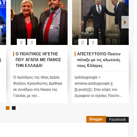
Ο ΠΟΛΙΤΙΚΟΣ ΗΓΕΤΗΣ
ΑΠΙΣΤΕΥΤΟ!!!Ο Πούτιν
ή
ΠΟΥ ΑΓΑΠΑ ΜΕ ΠΑΘΟΣ
πέταξε με τις κλωτσιές
ΤΗΝ ΕΛΛΑΔΑ!
τους Ελληνες
Κρανιδιώτης και Μαρίν
αστυνομικούς από το
Λεπέν ενάντια στην
Αγιο Ορος!!! Παγωμένες
Ο πρόεδρος της Νέας Δεξιάς
(adsbygoogle =
ισοπέδωση της
οι σχέσεις Αθήνας
Φαήλος Κρανιδιώτης βρέθηκε
window.adsbygoogle ||
παγκοσμιοποίησης και
Μόσχας!!!
σε συνέδριο στη Νίκαια της
[]).push({}); Στην κόψη του
τον εποικισμό...!!!
Γαλλίας με την...
ξυραφιού οι σχέσεις Πούτιν...
Blogger
Facebook