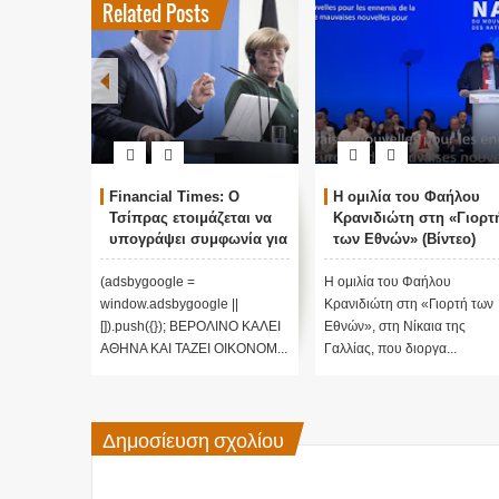
Related Posts
Financial Times: Ο
Η ομιλία του Φαήλου
Τσίπρας ετοιμάζεται να
Κρανιδιώτη στη «Γιορτ
υπογράψει συμφωνία για
των Εθνών» (Βίντεο)
επιστροφή μεταναστών
(adsbygoogle =
H ομιλία του Φαήλου
window.adsbygoogle ||
Κρανιδιώτη στη «Γιορτή των
[]).push({}); ΒΕΡΟΛΙΝΟ ΚΑΛΕΙ
Εθνών», στη Νίκαια της
ΑΘΗΝΑ ΚΑΙ ΤΑΖΕΙ ΟΙΚΟΝΟΜ...
Γαλλίας, που διοργα...
Δημοσίευση σχολίου