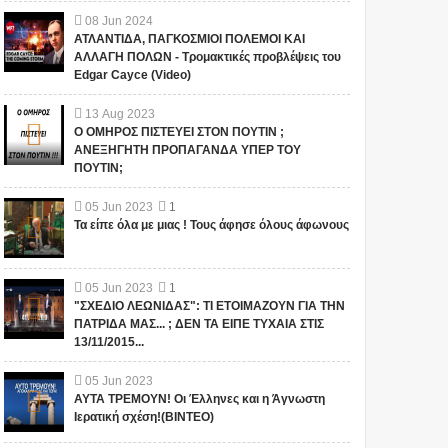
08
Jun
2024
ΑΤΛΑΝΤΙΔΑ, ΠΑΓΚΟΣΜΙΟΙ ΠΟΛΕΜΟΙ ΚΑΙ
ΑΛΛΑΓΗ ΠΟΛΩΝ - Τρομακτικές προβλέψεις του
Edgar Cayce (Video)
13
Aug
2023
Ο ΟΜΗΡΟΣ ΠΙΣΤΕΥΕΙ ΣΤΟΝ ΠΟΥΤΙΝ ;
ΑΝΕΞΗΓΗΤΗ ΠΡΟΠΑΓΑΝΔΑ ΥΠΕΡ ΤΟΥ
ΠΟΥΤΙΝ;
05
Jun
2023
1
Τα είπε όλα με μιας ! Τους άφησε όλους άφωνους
05
Jun
2023
1
"ΣΧΕΔΙΟ ΛΕΩΝΙΔΑΣ": ΤΙ ΕΤΟΙΜΑΖΟΥΝ ΓΙΑ ΤΗΝ
ΠΑΤΡΙΔΑ ΜΑΣ... ; ΔΕΝ ΤΑ ΕΙΠΕ ΤΥΧΑΙΑ ΣΤΙΣ
13/11/2015...
05
Jun
2023
ΑΥΤΑ ΤΡΕΜΟΥΝ! Οι Έλληνες και η Άγνωστη
Ιερατική σχέση!(ΒΙΝΤΕΟ)