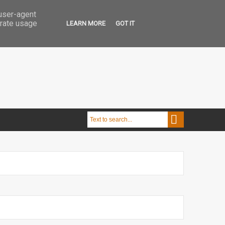
 user-agent
erate usage
LEARN MORE
GOT IT