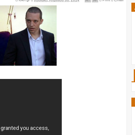
iokh.gr
Κυριακή, Απριλίου 06, 2014
A
+
A
-
Print
Email