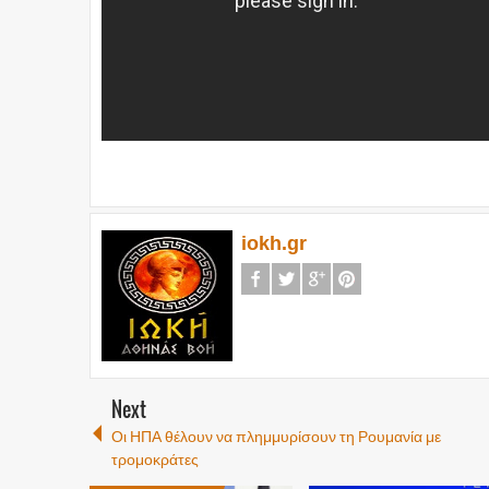
iokh.gr
Next
Οι ΗΠΑ θέλουν να πλημμυρίσουν τη Ρουμανία με
τρομοκράτες