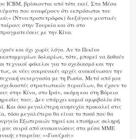
του ICBM, βρίσκονται από τότε εκεί. Στα Μέσα
εύματα που αναφέρουν ότι εκπρόσωποι του
μάς» (Ντνιεπροπετρόφσκ) διεξάγουν μυστικές
ταίρους στην Τουρκία και ότι στο
πραγματεύσεις με την Κίνα.
χούν και όχι χωρίς λόγο. Αν το Πεκίνο
εκατομμυρίων δολαρίων, τότε, μπορεί να δοθούν
ι τεχνικοί φάκελοι για το σχεδιασμό και την
ως, οι νέες ουκρανικές αρχές ανακοίνωσαν την
 τεχνική συνεργασία με τη Ρωσία. Μετά από μια
ί σχεδιαστές στρατιωτικών πυραύλων, θα έχουν το
ους στην Κίνα, στο Ιράν, ακόμη και στη Βόρεια
ηρεσίες τους. Δεν υπάρχει καμιά αμφιβολία ότι
. Και όσο μεγαλύτερη ανησυχία προκαλεί στις
α, τόσο μεγαλύτερο θα είναι το ποσό που θα
υργείο Εξωτερικών τηρεί και επισήμως σκληρή
ή μας σειρά από ανακοινώσεις στα μέσα ΜΜΕ
ανικής εταιρείας ««Γιουζμάς»