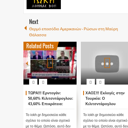
Next
Θερμό επεισόδιο Αμερικανών - Ρώσων στη Μαύρη
Θάλασσα
Related Posts
 Εκλογές στην
ΖΩΝΤΑΝΗ ΣΥΝΔΕΣΗ ΜΕ
Παγκόσμιο σοκ 
: Ο
ΑΓΚΥΡΑ - ΘΡΙΛΕΡ ΜΕ
βιολογικά εργα
τάρογλου
ΤΙΣ ΤΟΥΡΚΙΚΕΣ
των ΗΠΑ στην 
τεί τα
ΕΚΛΟΓΕΣ !
σματα θα γίνουν
 δημοσιεύει κάθε
Το iokh.gr δημοσιεύει κάθε
Στις 26 Φεβρουαρίο
ς...
ποίο είναι σχετικό
σχόλιο το οποίο είναι σχετικό
ΗΠΑ διέγραψαν όλα
. Ωστόσο, αυτό δεν
με το θέμα. Ωστόσο, αυτό δεν
έγγραφα ενός Εργα