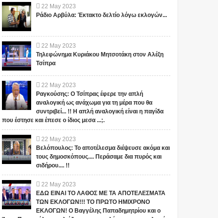
22
May
2023
Ράδιο Αρβύλα: Έκτακτο δελτίο λόγω εκλογών...
22
May
2023
Τηλεφώνημα Κυριάκου Μητσοτάκη στον Αλέξη
Τσίπρα
22
May
2023
Ραγκούσης: Ο Τσίπρας έφερε την απλή
αναλογική ως ανάχωμα για τη μέρα που θα
συντριβεί... !! Η απλή αναλογική είναι η παγίδα
που έστησε και έπεσε ο ίδιος μεσα ...;.
22
May
2023
Βελόπουλος: Το αποτέλεσμα διέψευσε ακόμα και
τους δημοσκόπους.... Περάσαμε δια πυρός και
σιδήρου.... !!
22
May
2023
ΕΔΩ ΕΙΝΑΙ ΤΟ ΛΑΘΟΣ ΜΕ ΤΑ ΑΠΟΤΕΛΕΣΜΑΤΑ
ΤΩΝ ΕΚΛΟΓΩΝ!!! ΤΟ ΠΡΩΤΟ ΗΜΙΧΡΟΝΟ
ΕΚΛΟΓΩΝ! Ο Βαγγέλης Παπαδημητρίου και ο