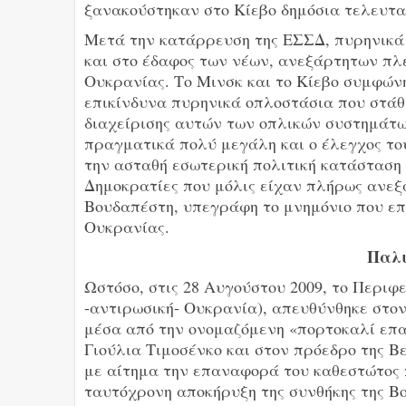
ξανακούστηκαν στο Κίεβο δημόσια τελευτα
Μετά την κατάρρευση της ΕΣΣΔ, πυρηνικά
και στο έδαφος των νέων, ανεξάρτητων πλ
Ουκρανίας. Το Μινσκ και το Κίεβο συμφώ
επικίνδυνα πυρηνικά οπλοστάσια που στάθμ
διαχείρισης αυτών των οπλικών συστημάτω
πραγματικά πολύ μεγάλη και ο έλεγχος το
την ασταθή εσωτερική πολιτική κατάσταση 
Δημοκρατίες που μόλις είχαν πλήρως ανεξαρ
Βουδαπέστη, υπεγράφη το μνημόνιο που επ
Ουκρανίας.
Παλι
Ωστόσο, στις 28 Αυγούστου 2009, το Περιφ
-αντιρωσική- Ουκρανία), απευθύνθηκε στον
μέσα από την ονομαζόμενη «πορτοκαλί επ
Γιούλια Τιμοσένκο και στον πρόεδρο της Β
με αίτημα την επαναφορά του καθεστώτος 
ταυτόχρονη αποκήρυξη της συνθήκης της Β