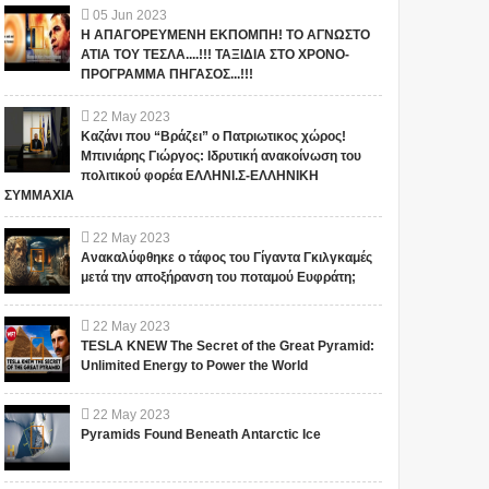
05
Jun
2023
Η ΑΠΑΓΟΡΕΥΜΕΝΗ ΕΚΠΟΜΠΗ! ΤΟ ΑΓΝΩΣΤΟ
ΑΤΙΑ ΤΟΥ ΤΕΣΛΑ....!!! ΤΑΞΙΔΙΑ ΣΤΟ ΧΡΟΝΟ-
ΠΡΟΓΡΑΜΜΑ ΠΗΓΑΣΟΣ...!!!
22
May
2023
Καζάνι που “Βράζει” ο Πατριωτικος χώρος!
Μπινιάρης Γιώργος: Ιδρυτική ανακοίνωση του
πολιτικού φορέα ΕΛΛΗΝΙ.Σ-ΕΛΛΗΝΙΚΗ
ΣΥΜΜΑΧΙΑ
22
May
2023
Ανακαλύφθηκε ο τάφος του Γίγαντα Γκιλγκαμές
μετά την αποξήρανση του ποταμού Ευφράτη;
22
May
2023
TESLA KNEW The Secret of the Great Pyramid:
Unlimited Energy to Power the World
22
May
2023
Pyramids Found Beneath Antarctic Ice