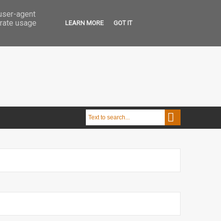
 user-agent
erate usage
LEARN MORE
GOT IT