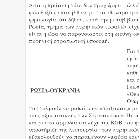
Αυτή η πρόταση τότε δεν προχώρησε, αλλά 
φιλοδοξίες επανήλθαν, με πιο σθεναρό τρό
φημολογία, ότι δήθεν, κατά την μεταβίβασ
Ρωσία, τμήμα των πυρηνικών κεφαλών είχε
είναι η ώρα να παρουσιαστεί στη διεθνή κ
πυρηνική στρατιωτική υποδομή.
Για 
έμπε
τομέ
καθη
και 
Γεωπ
ΡΩΣΙΑ-ΟΥΚΡΑΝΙΑ
«Θεω
Ουκρ
που τολμούν να ρισκάρουν «παίζοντας» με
τους αξιωματικούς των Στρατιωτικών Πυρ
και για τα αρμόδια στελέχη της KGB που ή
υποστήριξη της λειτουργίας των πυρηνικών
εξακολουθούν να παραμένουν «μαύρα κουτι