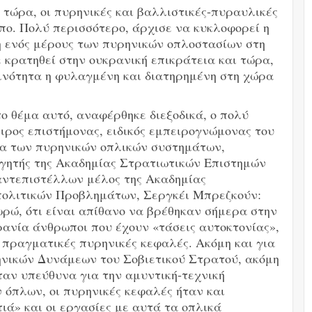
τώρα, οι πυρηνικές και βαλλιστικές-πυραυλικές
πο. Πολύ περισσότερο, άρχισε να κυκλοφορεί η
η ενός μέρους των πυρηνικών οπλοστασίων στη
 κρατηθεί στην ουκρανική επικράτεια και τώρα,
οινότητα η φυλαγμένη και διατηρημένη στη χώρα
το θέμα αυτό, αναφέρθηκε διεξοδικά, ο πολύ
ιρος επιστήμονας, ειδικός εμπειρογνώμονας του
α των πυρηνικών οπλικών συστημάτων,
γητής της Ακαδημίας Στρατιωτικών Επιστημών
αντεπιστέλλων μέλος της Ακαδημίας
ολιτικών Προβλημάτων, Σεργκέι Μπρεζκούν:
ρώ, ότι είναι απίθανο να βρέθηκαν σήμερα στην
ανία άνθρωποι που έχουν «τάσεις αυτοκτονίας»,
 πραγματικές πυρηνικές κεφαλές. Ακόμη και για
ηνικών Δυνάμεων του Σοβιετικού Στρατού, ακόμη
ταν υπεύθυνα για την αμυντική-τεχνική
 όπλων, οι πυρηνικές κεφαλές ήταν και
ά» και οι εργασίες με αυτά τα οπλικά