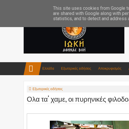
Επικοινωνία:info4iokh@gmail.com
Κατασκευές
Ποίηση
This site uses cookies from Google to 
are shared with Google along with per
statistics, and to detect and address
Ελλάδα
Εξωτερικές ειδήσεις
Αποκρυφισμός
Εξωτερικές ειδήσεις
Ολα τα' χαμε, οι πυρηνικές φιλοδο