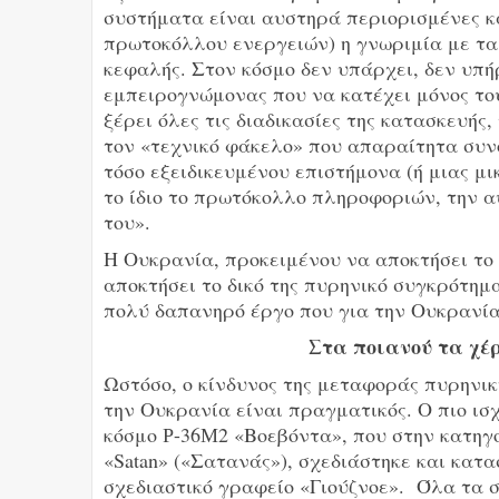
συστήματα είναι αυστηρά περιορισμένες κα
πρωτοκόλλου ενεργειών) η γνωριμία με τα
κεφαλής. Στον κόσμο δεν υπάρχει, δεν υπήρ
εμπειρογνώμονας που να κατέχει μόνος του
ξέρει όλες τις διαδικασίες της κατασκευής,
τον «τεχνικό φάκελο» που απαραίτητα συν
τόσο εξειδικευμένου επιστήμονα (ή μιας μ
το ίδιο το πρωτόκολλο πληροφοριών, την α
του».
Η Ουκρανία, προκειμένου να αποκτήσει το
αποκτήσει το δικό της πυρηνικό συγκρότημ
πολύ δαπανηρό έργο που για την Ουκρανία
Στα ποιανού τα χέρ
Ωστόσο, ο κίνδυνος της μεταφοράς πυρηνικ
την Ουκρανία είναι πραγματικός. Ο πιο ισ
κόσμο Р-36М2 «Βοεβόντα», που στην κατηγ
«Satan» («Σατανάς»), σχεδιάστηκε και κατ
σχεδιαστικό γραφείο «Γιούζνοε». Όλα τα 