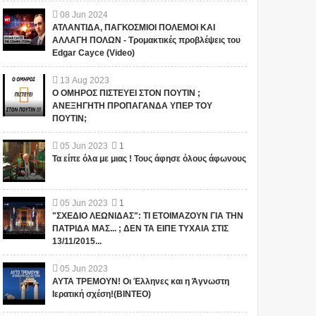
08
Jun
2024
ΑΤΛΑΝΤΙΔΑ, ΠΑΓΚΟΣΜΙΟΙ ΠΟΛΕΜΟΙ ΚΑΙ
ΑΛΛΑΓΗ ΠΟΛΩΝ - Τρομακτικές προβλέψεις του
Edgar Cayce (Video)
13
Aug
2023
Ο ΟΜΗΡΟΣ ΠΙΣΤΕΥΕΙ ΣΤΟΝ ΠΟΥΤΙΝ ;
ΑΝΕΞΗΓΗΤΗ ΠΡΟΠΑΓΑΝΔΑ ΥΠΕΡ ΤΟΥ
ΠΟΥΤΙΝ;
05
Jun
2023
1
Τα είπε όλα με μιας ! Τους άφησε όλους άφωνους
05
Jun
2023
1
"ΣΧΕΔΙΟ ΛΕΩΝΙΔΑΣ": ΤΙ ΕΤΟΙΜΑΖΟΥΝ ΓΙΑ ΤΗΝ
ΠΑΤΡΙΔΑ ΜΑΣ... ; ΔΕΝ ΤΑ ΕΙΠΕ ΤΥΧΑΙΑ ΣΤΙΣ
13/11/2015...
05
Jun
2023
ΑΥΤΑ ΤΡΕΜΟΥΝ! Οι Έλληνες και η Άγνωστη
Ιερατική σχέση!(ΒΙΝΤΕΟ)