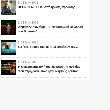
21
May
2023
ΧΡΟΝΗΣ ΜΙΣΣΙΟΣ! Από ήρωας, προδότης...
21
May
2023
Δημήτρης Λιαντίνης - "Η Φιλοσοφική Θεώρηση
του Θανάτου"
21
May
2023
Θα ΄ρθει καιρός που όλοι θα ψηφίζουν τον...
21
May
2023
Η φοβερή επιστολή του διοικητή της Ιουδαίας
που περιγράφει πως ήταν ο Ιησούς Χριστός!