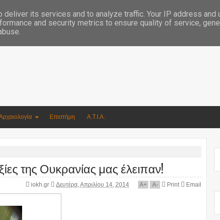
Συγγραφέας Νικόλαος Αργυρίου
deliver its services and to analyze traffic. Your IP address and
formance and security metrics to ensure quality of service, gen
 abuse.
Αρχαιολογία
Επιστήμη
Α.Τ.Ι.Α.
ξίες της Ουκρανίας μας έλειπαν!
iokh.gr
Δευτέρα, Απριλίου 14, 2014
A
+
A
-
Print
Email