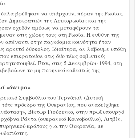
ία.
 όπλα βρέθηκαν να υπάρχουν, πέραν της Ρωσίας,
έον Δημοκρατιών της Λευκορωσίας και της
νησαν σχεδόν αμέσως να μεταφέρουν τα
ευαν στις χώρες τους στη Ρωσία. Η ευθύνη της
ν απέναντι στην παγκόσμια κοινότητα ήταν
υς αρκετά δύσκολος. Ιδιαίτερα, αν λάβουμε υπόψη
που επικρατούσε στις δύο τέως σοβιετικές
τητοποιηθεί. Έτσι, στις 5 Δεκεμβρίου 1994, στη
ιβεβαίωνε το μη πυρηνικό καθεστώς της
ά «όνειρα»
ερειακό Συμβούλιο του Τερνόπολ (Δυτική
 τότε πρόεδρο της Ουκρανίας, που αναδείχθηκε
ανάσταση», Βίκτωρ Γιούσενκο, στην πρωθυπουργό
ερχόβνα Ράντα (ουκρανικό Κοινοβούλιο), Λιτβίν,
πυρηνικού κράτους για την Ουκρανία, με
ουδαπέστης.