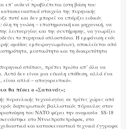
ι επ’ ουδενί προβλέπεται (στη βάση του
 κατασκευαστικά στοιχεία της πυρηνικής
ξε ποτέ και δεν μπορεί να υπάρξει ειδικός
 όλη τη γνώση – επιστημονική και μηχανική, να
 της λειτουργίας και της συντήρησης, να γνωρίζει
οδεύει το πυρηνικό οπλοστάσιο. Η εμφάνιση ενός
ικρής ομάδας εμπειρογνωμόνων), αποκλείεται από
υστηρότητα, μυστικότητα και τη διακριτότητα
 πυρηνικό στάτους, πρέπει πρώτα απ’ όλα να
α. Αυτό δεν είναι μια εύκολη υπόθεση, αλλά ένα
, είναι απλά – απαγορευτικό».
ια θα πέσει ο «Σατανάς»;
ής πυραυλικής τεχνολογίας σε τρίτες χώρες από
χυρός διηπειρωτικός βαλλιστικός πύραυλος στον
οριοποίηση του ΝΑΤΟ φέρει την ονομασία SS-18
ασκευάστηκε στο Ντνιεπροπετρόφσκ, στο
σχεδιαστικά και κατασκευαστικά τεχνικά έγγραφα