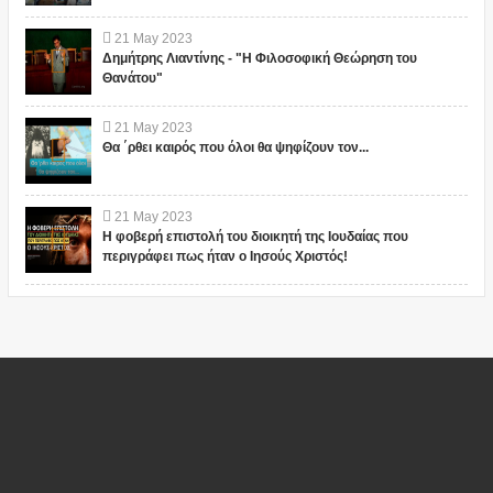
21
May
2023
Δημήτρης Λιαντίνης - "Η Φιλοσοφική Θεώρηση του
Θανάτου"
21
May
2023
Θα ΄ρθει καιρός που όλοι θα ψηφίζουν τον...
21
May
2023
Η φοβερή επιστολή του διοικητή της Ιουδαίας που
περιγράφει πως ήταν ο Ιησούς Χριστός!