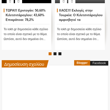
ΤΩΡΑ!!! Ερντογάν: 50,60%
ΧΑΟΣ!!! Εκλογές στην
Κιλιτσντάρογλου: 43,60%
Τουρκία: Ο Κιλιτσντάρογλου
Επικράτεια: 78,2%
αμφισβητεί τα
αποτελέσματα θα γίνουν
ενστάσεις...
Το iokh.gr δημοσιεύει κάθε σχόλιο
Το iokh.gr δημοσιεύει κάθε σχόλιο
το οποίο είναι σχετικό με το θέμα.
το οποίο είναι σχετικό με το θέμα.
Ωστόσο, αυτό δεν σημαίνει ότι...
Ωστόσο, αυτό δεν σημαίνει ότι...
Δημοσίευση σχολίου
Blogger
Facebook