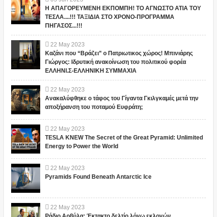
Η ΑΠΑΓΟΡΕΥΜΕΝΗ ΕΚΠΟΜΠΗ! ΤΟ ΑΓΝΩΣΤΟ ΑΤΙΑ ΤΟΥ
ΤΕΣΛΑ....!!! ΤΑΞΙΔΙΑ ΣΤΟ ΧΡΟΝΟ-ΠΡΟΓΡΑΜΜΑ
ΠΗΓΑΣΟΣ...!!!
22
May
2023
Καζάνι που “Βράζει” ο Πατριωτικος χώρος! Μπινιάρης
Γιώργος: Ιδρυτική ανακοίνωση του πολιτικού φορέα
ΕΛΛΗΝΙ.Σ-ΕΛΛΗΝΙΚΗ ΣΥΜΜΑΧΙΑ
22
May
2023
Ανακαλύφθηκε ο τάφος του Γίγαντα Γκιλγκαμές μετά την
αποξήρανση του ποταμού Ευφράτη;
22
May
2023
TESLA KNEW The Secret of the Great Pyramid: Unlimited
Energy to Power the World
22
May
2023
Pyramids Found Beneath Antarctic Ice
22
May
2023
Ράδιο Αρβύλα: Έκτακτο δελτίο λόγω εκλογών...