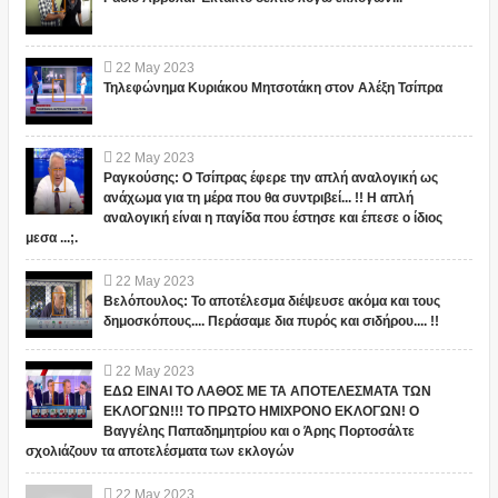
22
May
2023
Τηλεφώνημα Κυριάκου Μητσοτάκη στον Αλέξη Τσίπρα
22
May
2023
Ραγκούσης: Ο Τσίπρας έφερε την απλή αναλογική ως
ανάχωμα για τη μέρα που θα συντριβεί... !! Η απλή
αναλογική είναι η παγίδα που έστησε και έπεσε ο ίδιος
μεσα ...;.
22
May
2023
Βελόπουλος: Το αποτέλεσμα διέψευσε ακόμα και τους
δημοσκόπους.... Περάσαμε δια πυρός και σιδήρου.... !!
22
May
2023
ΕΔΩ ΕΙΝΑΙ ΤΟ ΛΑΘΟΣ ΜΕ ΤΑ ΑΠΟΤΕΛΕΣΜΑΤΑ ΤΩΝ
ΕΚΛΟΓΩΝ!!! ΤΟ ΠΡΩΤΟ ΗΜΙΧΡΟΝΟ ΕΚΛΟΓΩΝ! Ο
Βαγγέλης Παπαδημητρίου και ο Άρης Πορτοσάλτε
σχολιάζουν τα αποτελέσματα των εκλογών
22
May
2023