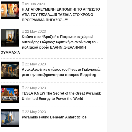
05
Jun
2023
Η ΑΠΑΓΟΡΕΥΜΕΝΗ ΕΚΠΟΜΠΗ! ΤΟ ΑΓΝΩΣΤΟ
ΑΤΙΑ ΤΟΥ ΤΕΣΛΑ....!!! ΤΑΞΙΔΙΑ ΣΤΟ ΧΡΟΝΟ-
ΠΡΟΓΡΑΜΜΑ ΠΗΓΑΣΟΣ...!!!
22
May
2023
Καζάνι που “Βράζει” ο Πατριωτικος χώρος!
Μπινιάρης Γιώργος: Ιδρυτική ανακοίνωση του
πολιτικού φορέα ΕΛΛΗΝΙ.Σ-ΕΛΛΗΝΙΚΗ
ΣΥΜΜΑΧΙΑ
22
May
2023
Ανακαλύφθηκε ο τάφος του Γίγαντα Γκιλγκαμές
μετά την αποξήρανση του ποταμού Ευφράτη;
22
May
2023
TESLA KNEW The Secret of the Great Pyramid:
Unlimited Energy to Power the World
22
May
2023
Pyramids Found Beneath Antarctic Ice