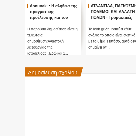
Annunaki : Η αλήθεια της
ΑΤΛΑΝΤΙΔΑ, ΠΑΓΚΟΣΜΙ
πραγματικής
ΠΟΛΕΜΟΙ ΚΑΙ ΑΛΛΑΓΗ
προέλευσης και του
ΠΟΛΩΝ - Τρομακτικές
σκοπού τους και
προβλέψεις του Edgar
αναστολή λειτουργίας
Cayce (Video)
Η παρούσα δημοσίευση είναι η
Το iokh.gr δημοσιεύει κάθε
μας ....
τελευταία
σχόλιο το οποίο είναι σχετικό
δημοσίευση:Αναστολή
με το θέμα. Ωστόσο, αυτό δεν
λειτουργίας της
σημαίνει ότι...
ιστοσελίδας...Εδώ και 1...
Δημοσίευση σχολίου