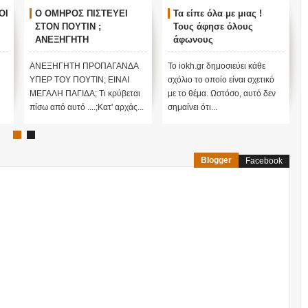
ΟΙ
Ο ΟΜΗΡΟΣ ΠΙΣΤΕΥΕΙ
Τα είπε όλα με μιας !
ΣΤΟΝ ΠΟΥΤΙΝ ;
Τους άφησε όλους
ΑΝΕΞΗΓΗΤΗ
άφωνους
ΠΡΟΠΑΓΑΝΔΑ ΥΠΕΡ ΤΟΥ
ΠΟΥΤΙΝ;
ΑΝΕΞΗΓΗΤΗ ΠΡΟΠΑΓΑΝΔΑ
Το iokh.gr δημοσιεύει κάθε
ΥΠΕΡ ΤΟΥ ΠΟΥΤΙΝ; ΕΙΝΑΙ
σχόλιο το οποίο είναι σχετικό
ΜΕΓΑΛΗ ΠΑΓΙΔΑ; Τι κρύβεται
με το θέμα. Ωστόσο, αυτό δεν
πίσω από αυτό ....;Κατ' αρχάς...
σημαίνει ότι...
Blogger
Facebook