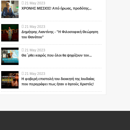
21
May
2023
ΧΡΟΝΗΣ ΜΙΣΣΙΟΣ! Από ήρωας, προδότης...
21
May
2023
Δημήτρης Λιαντίνης - "Η Φιλοσοφική Θεώρηση
του Θανάτου"
21
May
2023
Θα ΄ρθει καιρός που όλοι θα ψηφίζουν τον...
21
May
2023
Η φοβερή επιστολή του διοικητή της Ιουδαίας
που περιγράφει πως ήταν ο Ιησούς Χριστός!