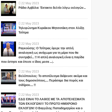
22
May
2023
Ράδιο Αρβύλα: Έκτακτο δελτίο λόγω εκλογών...
22
May
2023
Τηλεφώνημα Κυριάκου Μητσοτάκη στον Αλέξη
Τσίπρα
22
May
2023
Ραγκούσης: Ο Τσίπρας έφερε την απλή
αναλογική ως ανάχωμα για τη μέρα που θα
συντριβεί... !! Η απλή αναλογική είναι η παγίδα
που έστησε και έπεσε ο ίδιος μεσα ...;.
22
May
2023
Βελόπουλος: Το αποτέλεσμα διέψευσε ακόμα και
1
τους δημοσκόπους.... Περάσαμε δια πυρός και
σιδήρου.... !!
22
May
2023
ΕΔΩ ΕΙΝΑΙ ΤΟ ΛΑΘΟΣ ΜΕ ΤΑ ΑΠΟΤΕΛΕΣΜΑΤΑ
ΤΩΝ ΕΚΛΟΓΩΝ!!! ΤΟ ΠΡΩΤΟ ΗΜΙΧΡΟΝΟ
ΕΚΛΟΓΩΝ! Ο Βαγγέλης Παπαδημητρίου και ο