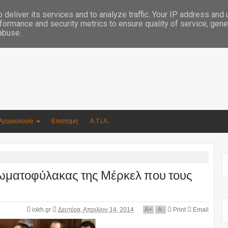
Συγγραφέας Νικόλαος Αργυρίου
deliver its services and to analyze traffic. Your IP address and
formance and security metrics to ensure quality of service, gen
 abuse.
Αρχαιολογία
Επιστήμη
Α.Τ.Ι.Α.
 σωματοφύλακας της Μέρκελ που τους
iokh.gr
Δευτέρα, Απριλίου 14, 2014
A
+
A
-
Print
Email