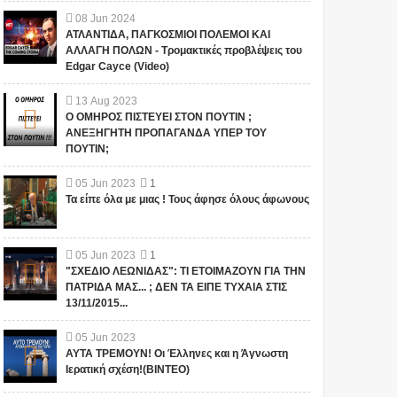
08
Jun
2024
ΑΤΛΑΝΤΙΔΑ, ΠΑΓΚΟΣΜΙΟΙ ΠΟΛΕΜΟΙ ΚΑΙ
ΑΛΛΑΓΗ ΠΟΛΩΝ - Τρομακτικές προβλέψεις του
Edgar Cayce (Video)
13
Aug
2023
Ο ΟΜΗΡΟΣ ΠΙΣΤΕΥΕΙ ΣΤΟΝ ΠΟΥΤΙΝ ;
ΑΝΕΞΗΓΗΤΗ ΠΡΟΠΑΓΑΝΔΑ ΥΠΕΡ ΤΟΥ
ΠΟΥΤΙΝ;
05
Jun
2023
1
Τα είπε όλα με μιας ! Τους άφησε όλους άφωνους
05
Jun
2023
1
"ΣΧΕΔΙΟ ΛΕΩΝΙΔΑΣ": ΤΙ ΕΤΟΙΜΑΖΟΥΝ ΓΙΑ ΤΗΝ
ΠΑΤΡΙΔΑ ΜΑΣ... ; ΔΕΝ ΤΑ ΕΙΠΕ ΤΥΧΑΙΑ ΣΤΙΣ
13/11/2015...
05
Jun
2023
ΑΥΤΑ ΤΡΕΜΟΥΝ! Οι Έλληνες και η Άγνωστη
Ιερατική σχέση!(ΒΙΝΤΕΟ)