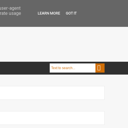
 user-agent
erate usage
LEARN MORE
GOT IT