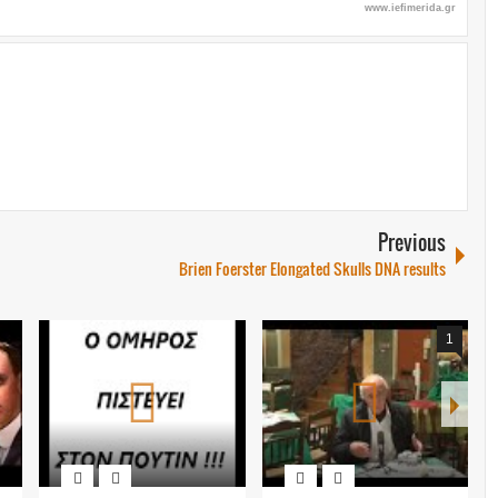
www.iefimerida.gr
Previous
Brien Foerster Elongated Skulls DNA results
1