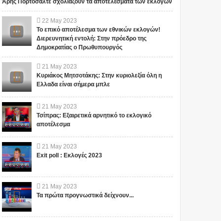
Άρης Πορτοσάλτε σχολιάζουν τα αποτελέσματα των εκλογών
"ΣΧΕΔΙΟ ΛΕΩΝΙΔΑΣ": ΤΙ
ΑΥΤΑ ΤΡΕΜΟΥΝ! Οι
ΕΤΟΙΜΑΖΟΥΝ ΓΙΑ ΤΗΝ
Έλληνες και η Άγνωστη
22
May
2023
ΠΑΤΡΙΔΑ ΜΑΣ... ; ΔΕΝ ΤΑ
Ιερατική σχέση!(ΒΙΝΤΕΟ)
Το επικό αποτέλεσμα των εθνικών εκλογών!
ΕΙΠΕ ΤΥΧΑΙΑ ΣΤΙΣ
Διερευνητική εντολή: Στην πρόεδρο της
13/11/2015...
Το iokh.gr δημοσιεύει κάθε
Το iokh.gr δημοσιεύει κάθε
Δημοκρατίας ο Πρωθυπουργός
σχόλιο το οποίο είναι σχετικό
σχόλιο το οποίο είναι σχετικό
21
May
2023
με το θέμα. Ωστόσο, αυτό δεν
με το θέμα. Ωστόσο, αυτό δεν
Κυριάκος Μητσοτάκης: Στην κυριολεξία όλη η
σημαίνει ότι...
σημαίνει ότι...
Ελλαδα είναι σήμερα μπλε
21
May
2023
Τσίπρας: Εξαιρετικά αρνητικό το εκλογικό
αποτέλεσμα
21
May
2023
Exit poll : Εκλογές 2023
21
May
2023
Τα πρώτα προγνωστικά δείχνουν...