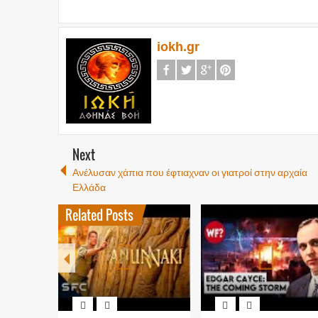
iokh.gr
Next
Ανέλυσαν χάπια που έφτιαχναν οι γιατροί στην αρχαία
Ελλάδα
Related Posts