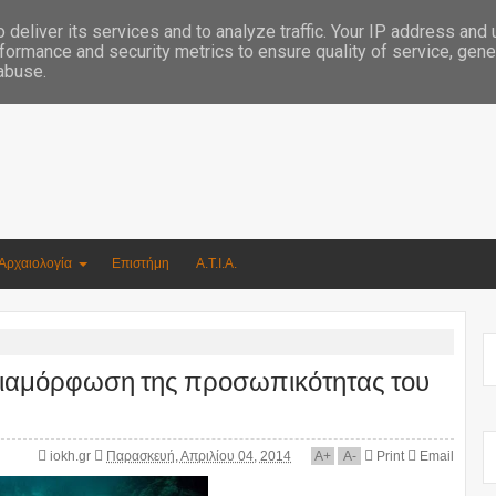
Συγγραφέας Νικόλαος Αργυρίου
deliver its services and to analyze traffic. Your IP address and
formance and security metrics to ensure quality of service, gen
 abuse.
Αρχαιολογία
Επιστήμη
Α.Τ.Ι.Α.
διαμόρφωση της προσωπικότητας του
iokh.gr
Παρασκευή, Απριλίου 04, 2014
A
+
A
-
Print
Email