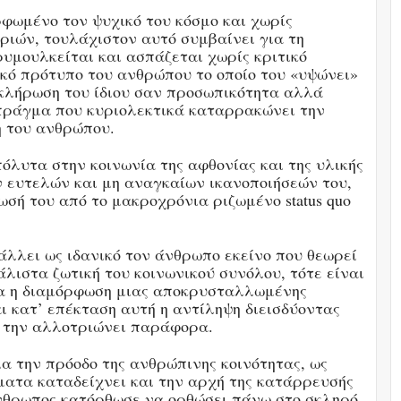
ρφωμένο τον ψυχικό του κόσμο και χωρίς
ιών, τουλάχιστον αυτό συμβαίνει για τη
υμουλκείται και ασπάζεται χωρίς κριτικό
ικό πρότυπο του ανθρώπου το οποίο του «υψώνει»
οκλήρωση του ίδιου σαν προσωπικότητα αλλά
 πράγμα που κυριολεκτικά καταρρακώνει την
η του ανθρώπου.
λυτα στην κοινωνία της αφθονίας και της υλικής
 ευτελών και μη αναγκαίων ικανοποιήσεών του,
σή του από το μακροχρόνια ριζωμένο status quo
άλλει ως ιδανικό τον άνθρωπο εκείνο που θεωρεί
άλιστα ζωτική του κοινωνικού συνόλου, τότε είναι
α η διαμόρφωση μιας αποκρυσταλλωμένης
ι κατ’ επέκταση αυτή η αντίληψη διεισδύοντας
α την αλλοτριώνει παράφορα.
ια την πρόοδο της ανθρώπινης κοινότητας, ως
ματα καταδείχνει και την αρχή της κατάρρευσής
άνθρωπος κατόρθωσε να ορθώσει πάνω στο σκληρό