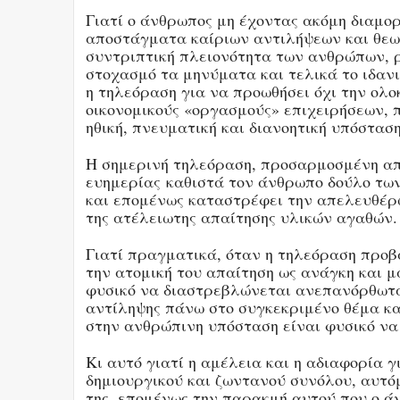
Γιατί ο άνθρωπος μη έχοντας ακόμη διαμο
αποστάγματα καίριων αντιλήψεων και θεωρ
συντριπτική πλειονότητα των ανθρώπων, ρ
στοχασμό τα μηνύματα και τελικά το ιδαν
η τηλεόραση για να προωθήσει όχι την ολ
οικονομικούς «οργασμούς» επιχειρήσεων,
ηθική, πνευματική και διανοητική υπόστασ
Η σημερινή τηλεόραση, προσαρμοσμένη από
ευημερίας καθιστά τον άνθρωπο δούλο των
και επομένως καταστρέφει την απελευθέρω
της ατέλειωτης απαίτησης υλικών αγαθών.
Γιατί πραγματικά, όταν η τηλεόραση προβ
την ατομική του απαίτηση ως ανάγκη και μ
φυσικό να διαστρεβλώνεται ανεπανόρθωτ
αντίληψης πάνω στο συγκεκριμένο θέμα κα
στην ανθρώπινη υπόσταση είναι φυσικό ν
Κι αυτό γιατί η αμέλεια και η αδιαφορία γ
δημιουργικού και ζωντανού συνόλου, αυτό
της, επομένως την παρακμή αυτού που ο 