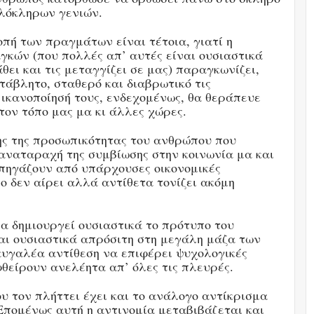
ολόκληρων γενιών.
πή των πραγμάτων είναι τέτοια, γιατί η
κών (που πολλές απ’ αυτές είναι ουσιαστικά
ει και τις μεταγγίζει σε μας) παραγκωνίζει,
τάβλητο, σταθερό και διαβρωτικό τις
 ικανοποίησή τους, ενδεχομένως, θα θεράπευε
τον τόπο μας μα κι άλλες χώρες.
ης της προσωπικότητας του ανθρώπου που
 αναταραχή της συμβίωσης στην κοινωνία μα και
 πηγάζουν από υπάρχουσες οικονομικές
νο δεν αίρει αλλά αντίθετα τονίζει ακόμη
ία δημιουργεί ουσιαστικά το πρότυπο του
αι ουσιαστικά απρόσιτη στη μεγάλη μάζα των
αυγαλέα αντίθεση να επιφέρει ψυχολογικές
φθείρουν ανελέητα απ’ όλες τις πλευρές.
υ τον πλήττει έχει και το ανάλογο αντίκρισμα
Επομένως αυτή η αντινομία μεταβιβάζεται και