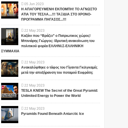
05
Jun
2023
Η ΑΠΑΓΟΡΕΥΜΕΝΗ ΕΚΠΟΜΠΗ! ΤΟ ΑΓΝΩΣΤΟ
ΑΤΙΑ ΤΟΥ ΤΕΣΛΑ....!!! ΤΑΞΙΔΙΑ ΣΤΟ ΧΡΟΝΟ-
ΠΡΟΓΡΑΜΜΑ ΠΗΓΑΣΟΣ...!!!
22
May
2023
Καζάνι που “Βράζει” ο Πατριωτικος χώρος!
Μπινιάρης Γιώργος: Ιδρυτική ανακοίνωση του
πολιτικού φορέα ΕΛΛΗΝΙ.Σ-ΕΛΛΗΝΙΚΗ
ΣΥΜΜΑΧΙΑ
22
May
2023
Ανακαλύφθηκε ο τάφος του Γίγαντα Γκιλγκαμές
μετά την αποξήρανση του ποταμού Ευφράτη;
22
May
2023
TESLA KNEW The Secret of the Great Pyramid:
Unlimited Energy to Power the World
22
May
2023
Pyramids Found Beneath Antarctic Ice