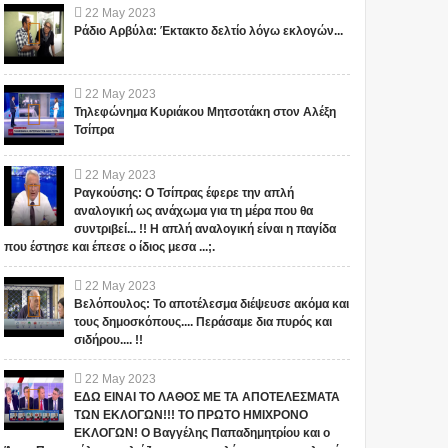
22
May
2023
Ράδιο Αρβύλα: Έκτακτο δελτίο λόγω εκλογών...
22
May
2023
Τηλεφώνημα Κυριάκου Μητσοτάκη στον Αλέξη
Τσίπρα
22
May
2023
Ραγκούσης: Ο Τσίπρας έφερε την απλή
αναλογική ως ανάχωμα για τη μέρα που θα
συντριβεί... !! Η απλή αναλογική είναι η παγίδα
που έστησε και έπεσε ο ίδιος μεσα ...;.
22
May
2023
Βελόπουλος: Το αποτέλεσμα διέψευσε ακόμα και
τους δημοσκόπους.... Περάσαμε δια πυρός και
σιδήρου.... !!
22
May
2023
ΕΔΩ ΕΙΝΑΙ ΤΟ ΛΑΘΟΣ ΜΕ ΤΑ ΑΠΟΤΕΛΕΣΜΑΤΑ
ΤΩΝ ΕΚΛΟΓΩΝ!!! ΤΟ ΠΡΩΤΟ ΗΜΙΧΡΟΝΟ
ΕΚΛΟΓΩΝ! Ο Βαγγέλης Παπαδημητρίου και ο