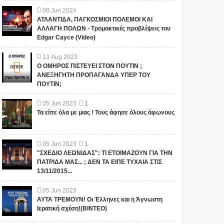
08
Jun
2024
ΑΤΛΑΝΤΙΔΑ, ΠΑΓΚΟΣΜΙΟΙ ΠΟΛΕΜΟΙ ΚΑΙ
ΑΛΛΑΓΗ ΠΟΛΩΝ - Τρομακτικές προβλέψεις του
Edgar Cayce (Video)
13
Aug
2023
Ο ΟΜΗΡΟΣ ΠΙΣΤΕΥΕΙ ΣΤΟΝ ΠΟΥΤΙΝ ;
ΑΝΕΞΗΓΗΤΗ ΠΡΟΠΑΓΑΝΔΑ ΥΠΕΡ ΤΟΥ
ΠΟΥΤΙΝ;
05
Jun
2023
1
Τα είπε όλα με μιας ! Τους άφησε όλους άφωνους
05
Jun
2023
1
"ΣΧΕΔΙΟ ΛΕΩΝΙΔΑΣ": ΤΙ ΕΤΟΙΜΑΖΟΥΝ ΓΙΑ ΤΗΝ
ΠΑΤΡΙΔΑ ΜΑΣ... ; ΔΕΝ ΤΑ ΕΙΠΕ ΤΥΧΑΙΑ ΣΤΙΣ
13/11/2015...
05
Jun
2023
ΑΥΤΑ ΤΡΕΜΟΥΝ! Οι Έλληνες και η Άγνωστη
Ιερατική σχέση!(ΒΙΝΤΕΟ)