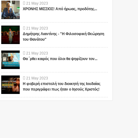
21
May
2023
ΧΡΟΝΗΣ ΜΙΣΣΙΟΣ! Από ήρωας, προδότης...
21
May
2023
Δημήτρης Λιαντίνης - "Η Φιλοσοφική Θεώρηση
του Θανάτου"
21
May
2023
Θα ΄ρθει καιρός που όλοι θα ψηφίζουν τον...
21
May
2023
Η φοβερή επιστολή του διοικητή της Ιουδαίας
που περιγράφει πως ήταν ο Ιησούς Χριστός!