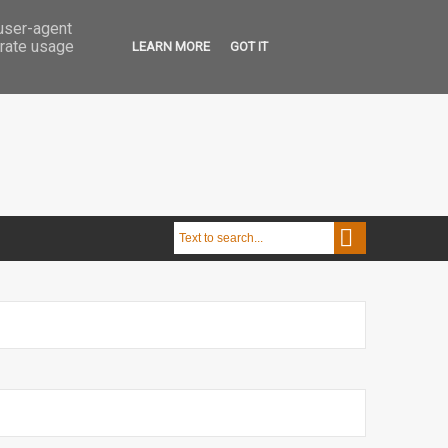
 user-agent
erate usage
LEARN MORE
GOT IT