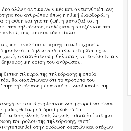
 δυο άλλες αντικοινωνικές και αντιανθρώπινες
ότητα του ανθρώπου όπως η ηθική διαφθορά, η
 τη φύση και για τη ζωή, η μοναξιά και η
π’ την τηλεόραση, καθώς και η αποξένωση του
υνανθρώπους του και τόσα άλλα.
ειες που αναλύσαμε πραγματικά ωχριούν.
τηρούν ότι η τηλεόραση είναι αυτή που έχει
α χωρίς αντιπολίτευση, θέλοντας να τονίσουν την
 δημιουργική κρίση του ανθρώπου.
η θετική πλευρά της τηλεόρασης η οποία
έα, θα διατύπωναν ότι το πρότυπο του
’ την τηλεόραση μέσα από τις διαδικασίες της
αδοχή σε καμιά περίπτωση δεν μπορεί να είναι
ική ίσως θετική επίδραση νοθεύεται
ι’ αυτούς όλους τους λόγους, αποτελεί αίτημα
ωση του ρόλου της τηλεόρασης, γιατί
κινητοποιηθεί στην ευόδωση σκοπών και στόχων