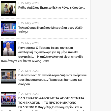
22
May
2023
Ράδιο Αρβύλα: Έκτακτο δελτίο λόγω εκλογών...
22
May
2023
Τηλεφώνημα Κυριάκου Μητσοτάκη στον Αλέξη
Τσίπρα
22
May
2023
Ραγκούσης: Ο Τσίπρας έφερε την απλή
αναλογική ως ανάχωμα για τη μέρα που θα
συντριβεί... !! Η απλή αναλογική είναι η παγίδα
που έστησε και έπεσε ο ίδιος μεσα ...;.
22
May
2023
Βελόπουλος: Το αποτέλεσμα διέψευσε ακόμα και
τους δημοσκόπους.... Περάσαμε δια πυρός και
σιδήρου.... !!
22
May
2023
ΕΔΩ ΕΙΝΑΙ ΤΟ ΛΑΘΟΣ ΜΕ ΤΑ ΑΠΟΤΕΛΕΣΜΑΤΑ
ΤΩΝ ΕΚΛΟΓΩΝ!!! ΤΟ ΠΡΩΤΟ ΗΜΙΧΡΟΝΟ
ΕΚΛΟΓΩΝ! Ο Βαγγέλης Παπαδημητρίου και ο