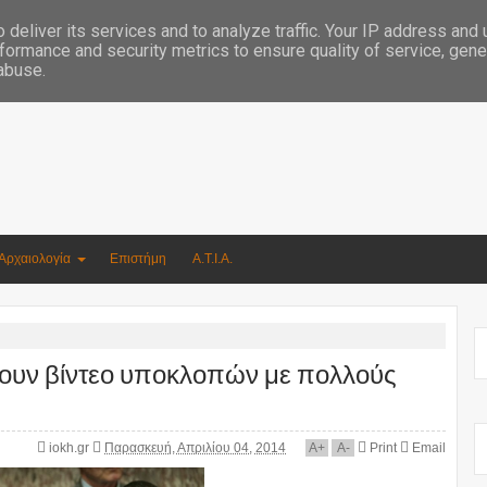
Συγγραφέας Νικόλαος Αργυρίου
deliver its services and to analyze traffic. Your IP address and
formance and security metrics to ensure quality of service, gen
 abuse.
Αρχαιολογία
Επιστήμη
Α.Τ.Ι.Α.
λουν βίντεο υποκλοπών με πολλούς
iokh.gr
Παρασκευή, Απριλίου 04, 2014
A
+
A
-
Print
Email