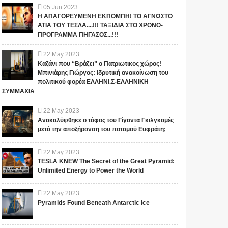
05
Jun
2023
Η ΑΠΑΓΟΡΕΥΜΕΝΗ ΕΚΠΟΜΠΗ! ΤΟ ΑΓΝΩΣΤΟ
ΑΤΙΑ ΤΟΥ ΤΕΣΛΑ....!!! ΤΑΞΙΔΙΑ ΣΤΟ ΧΡΟΝΟ-
ΠΡΟΓΡΑΜΜΑ ΠΗΓΑΣΟΣ...!!!
22
May
2023
Καζάνι που “Βράζει” ο Πατριωτικος χώρος!
Μπινιάρης Γιώργος: Ιδρυτική ανακοίνωση του
πολιτικού φορέα ΕΛΛΗΝΙ.Σ-ΕΛΛΗΝΙΚΗ
ΣΥΜΜΑΧΙΑ
22
May
2023
Ανακαλύφθηκε ο τάφος του Γίγαντα Γκιλγκαμές
μετά την αποξήρανση του ποταμού Ευφράτη;
22
May
2023
TESLA KNEW The Secret of the Great Pyramid:
Unlimited Energy to Power the World
22
May
2023
Pyramids Found Beneath Antarctic Ice