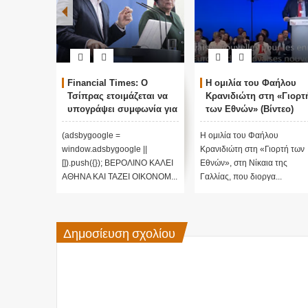
Financial Times: Ο
Η ομιλία του Φαήλου
Τσίπρας ετοιμάζεται να
Κρανιδιώτη στη «Γιορτ
υπογράψει συμφωνία για
των Εθνών» (Βίντεο)
επιστροφή μεταναστών
(adsbygoogle =
H ομιλία του Φαήλου
window.adsbygoogle ||
Κρανιδιώτη στη «Γιορτή των
[]).push({}); ΒΕΡΟΛΙΝΟ ΚΑΛΕΙ
Εθνών», στη Νίκαια της
ΑΘΗΝΑ ΚΑΙ ΤΑΖΕΙ ΟΙΚΟΝΟΜ...
Γαλλίας, που διοργα...
Δημοσίευση σχολίου