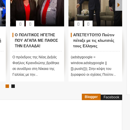
Ο ΠΟΛΙΤΙΚΟΣ ΗΓΕΤΗΣ
ΑΠΙΣΤΕΥΤΟ!!!Ο Πούτιν
ή
ΠΟΥ ΑΓΑΠΑ ΜΕ ΠΑΘΟΣ
πέταξε με τις κλωτσιές
ΤΗΝ ΕΛΛΑΔΑ!
τους Ελληνες
Κρανιδιώτης και Μαρίν
αστυνομικούς από το
Λεπέν ενάντια στην
Αγιο Ορος!!! Παγωμένες
Ο πρόεδρος της Νέας Δεξιάς
(adsbygoogle =
ισοπέδωση της
οι σχέσεις Αθήνας
Φαήλος Κρανιδιώτης βρέθηκε
window.adsbygoogle ||
παγκοσμιοποίησης και
Μόσχας!!!
σε συνέδριο στη Νίκαια της
[]).push({}); Στην κόψη του
τον εποικισμό...!!!
Γαλλίας με την...
ξυραφιού οι σχέσεις Πούτιν...
Blogger
Facebook