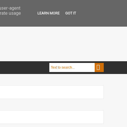
 user-agent
erate usage
LEARN MORE
GOT IT