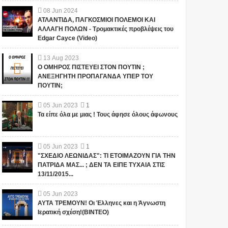
08
Jun
2024
ΑΤΛΑΝΤΙΔΑ, ΠΑΓΚΟΣΜΙΟΙ ΠΟΛΕΜΟΙ ΚΑΙ
ΑΛΛΑΓΗ ΠΟΛΩΝ - Τρομακτικές προβλέψεις του
Edgar Cayce (Video)
13
Aug
2023
Ο ΟΜΗΡΟΣ ΠΙΣΤΕΥΕΙ ΣΤΟΝ ΠΟΥΤΙΝ ;
ΑΝΕΞΗΓΗΤΗ ΠΡΟΠΑΓΑΝΔΑ ΥΠΕΡ ΤΟΥ
ΠΟΥΤΙΝ;
05
Jun
2023
1
Τα είπε όλα με μιας ! Τους άφησε όλους άφωνους
05
Jun
2023
1
"ΣΧΕΔΙΟ ΛΕΩΝΙΔΑΣ": ΤΙ ΕΤΟΙΜΑΖΟΥΝ ΓΙΑ ΤΗΝ
ΠΑΤΡΙΔΑ ΜΑΣ... ; ΔΕΝ ΤΑ ΕΙΠΕ ΤΥΧΑΙΑ ΣΤΙΣ
13/11/2015...
05
Jun
2023
ΑΥΤΑ ΤΡΕΜΟΥΝ! Οι Έλληνες και η Άγνωστη
Ιερατική σχέση!(ΒΙΝΤΕΟ)