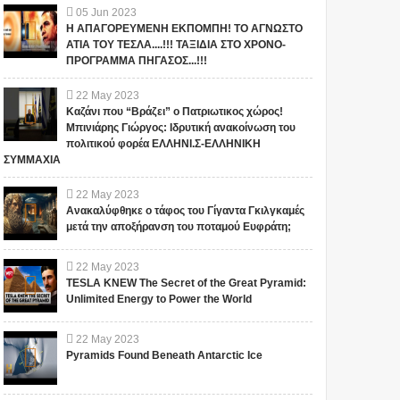
05
Jun
2023
Η ΑΠΑΓΟΡΕΥΜΕΝΗ ΕΚΠΟΜΠΗ! ΤΟ ΑΓΝΩΣΤΟ
ΑΤΙΑ ΤΟΥ ΤΕΣΛΑ....!!! ΤΑΞΙΔΙΑ ΣΤΟ ΧΡΟΝΟ-
ΠΡΟΓΡΑΜΜΑ ΠΗΓΑΣΟΣ...!!!
22
May
2023
Καζάνι που “Βράζει” ο Πατριωτικος χώρος!
Μπινιάρης Γιώργος: Ιδρυτική ανακοίνωση του
πολιτικού φορέα ΕΛΛΗΝΙ.Σ-ΕΛΛΗΝΙΚΗ
ΣΥΜΜΑΧΙΑ
22
May
2023
Ανακαλύφθηκε ο τάφος του Γίγαντα Γκιλγκαμές
μετά την αποξήρανση του ποταμού Ευφράτη;
22
May
2023
TESLA KNEW The Secret of the Great Pyramid:
Unlimited Energy to Power the World
22
May
2023
Pyramids Found Beneath Antarctic Ice