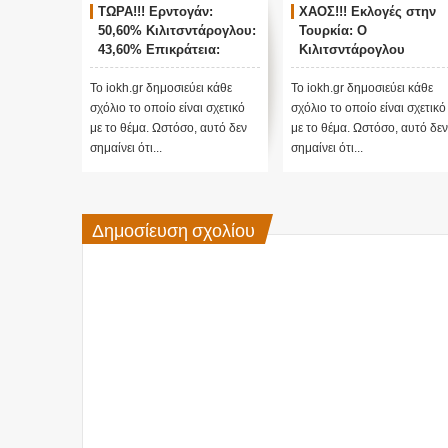
ΤΩΡΑ!!! Ερντογάν:
ΧΑΟΣ!!! Εκλογές στην
50,60% Κιλιτσντάρογλου:
Τουρκία: Ο
43,60% Επικράτεια:
Κιλιτσντάρογλου
78,2%
αμφισβητεί τα
αποτελέσματα θα γίνου
Το iokh.gr δημοσιεύει κάθε
Το iokh.gr δημοσιεύει κάθε
ενστάσεις...
σχόλιο το οποίο είναι σχετικό
σχόλιο το οποίο είναι σχετικό
με το θέμα. Ωστόσο, αυτό δεν
με το θέμα. Ωστόσο, αυτό δεν
σημαίνει ότι...
σημαίνει ότι...
Δημοσίευση σχολίου