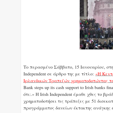
Το περασμένο Σάββατο, 15 Ιανουαρίου, στη
Independent σε άρθρο της με τίτλο:
«Η Κεντ
Ιρλανδικών Τραπεζών χρηματοδοτώντας τες
Bank steps up its cash support to Irish banks f
ότι:.» Η Irish Independent έμαθε χθες το β
χρηματοδοτήσει τις τράπεζες με 51 δισεκ
προγράμματος δανείων έκτακτης ανάγκης