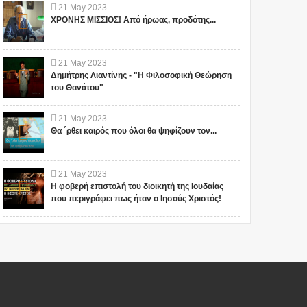
21
May
2023
ΧΡΟΝΗΣ ΜΙΣΣΙΟΣ! Από ήρωας, προδότης...
21
May
2023
Δημήτρης Λιαντίνης - "Η Φιλοσοφική Θεώρηση
του Θανάτου"
21
May
2023
Θα ΄ρθει καιρός που όλοι θα ψηφίζουν τον...
21
May
2023
Η φοβερή επιστολή του διοικητή της Ιουδαίας
που περιγράφει πως ήταν ο Ιησούς Χριστός!