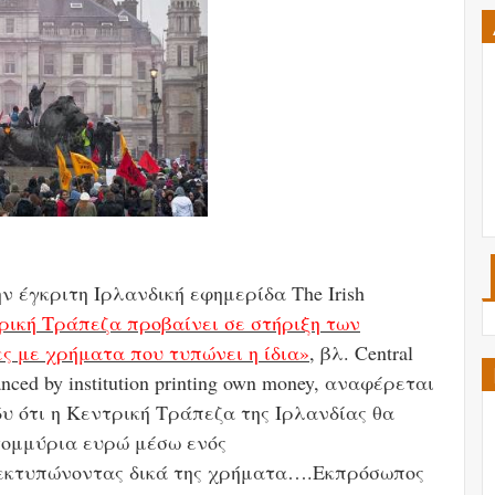
ν έγκριτη Ιρλανδική εφημερίδα The Irish
ρική Τράπεζα προβαίνει σε στήριξη των
 με χρήματα που τυπώνει η ίδια»
, βλ. Central
inanced by institution printing own money, αναφέρεται
ράδυ ότι η Κεντρική Τράπεζα της Ιρλανδίας θα
ατομμύρια ευρώ μέσω ενός
 εκτυπώνοντας δικά της χρήματα….Εκπρόσωπος