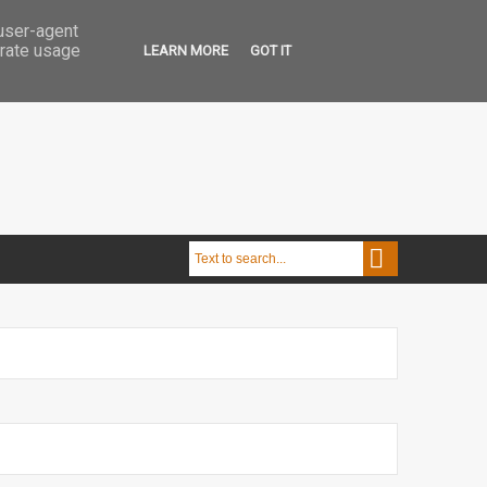
 user-agent
erate usage
LEARN MORE
GOT IT