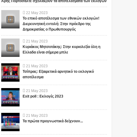
Άρης Πορτοσάλτε σχολιάζουν τα αποτελέσματα των εκλογών
Αυτός ο μεγάλος
ΟΙ ΕΙΔΗΣΕΙΣ ΓΙΑ ΤΙΣ
φιλάνθρωπος
ΕΞΕΛΙΞΕΙΣ ΣΤΟ
22
May
2023
προειδοποίησε ότι το
FACEBOOK
Το επικό αποτέλεσμα των εθνικών εκλογών!
χειρότερο κύμα έρχεται
ΠΡΟΒΛΗΜΑΤΙΖΟΥΝ!!!
Διερευνητική εντολή: Στην πρόεδρο της
τώρα με την μετάλλαξη
ΠΟΙΟΣ ΚΑΝΕΙ
ΣΕ ΕΥΧΑΡΙΣΤΟΥΜΕ.... Bill Το
Το iokh.gr δημοσιεύει κάθε
Δημοκρατίας ο Πρωθυπουργός
όμικρον ....
ΚΟΥΜΑΝΤΟ ΤΕΛΙΚΑ;
iokh.gr δημοσιεύει κάθε σχόλιο
σχόλιο το οποίο είναι σχετικό
(VIDEO)
το οποίο είναι σχετικό με το
με το θέμα. Ωστόσο, αυτό δεν
21
May
2023
θέμ...
σημαίνει ότι...
Κυριάκος Μητσοτάκης: Στην κυριολεξία όλη η
Ελλαδα είναι σήμερα μπλε
21
May
2023
Τσίπρας: Εξαιρετικά αρνητικό το εκλογικό
αποτέλεσμα
21
May
2023
Exit poll : Εκλογές 2023
21
May
2023
Τα πρώτα προγνωστικά δείχνουν...