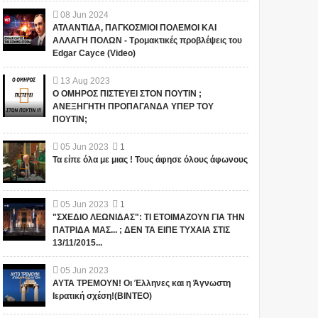
08
Jun
2024
ΑΤΛΑΝΤΙΔΑ, ΠΑΓΚΟΣΜΙΟΙ ΠΟΛΕΜΟΙ ΚΑΙ
ΑΛΛΑΓΗ ΠΟΛΩΝ - Τρομακτικές προβλέψεις του
Edgar Cayce (Video)
13
Aug
2023
Ο ΟΜΗΡΟΣ ΠΙΣΤΕΥΕΙ ΣΤΟΝ ΠΟΥΤΙΝ ;
ΑΝΕΞΗΓΗΤΗ ΠΡΟΠΑΓΑΝΔΑ ΥΠΕΡ ΤΟΥ
ΠΟΥΤΙΝ;
05
Jun
2023
1
Τα είπε όλα με μιας ! Τους άφησε όλους άφωνους
05
Jun
2023
1
"ΣΧΕΔΙΟ ΛΕΩΝΙΔΑΣ": ΤΙ ΕΤΟΙΜΑΖΟΥΝ ΓΙΑ ΤΗΝ
ΠΑΤΡΙΔΑ ΜΑΣ... ; ΔΕΝ ΤΑ ΕΙΠΕ ΤΥΧΑΙΑ ΣΤΙΣ
13/11/2015...
05
Jun
2023
ΑΥΤΑ ΤΡΕΜΟΥΝ! Οι Έλληνες και η Άγνωστη
Ιερατική σχέση!(ΒΙΝΤΕΟ)