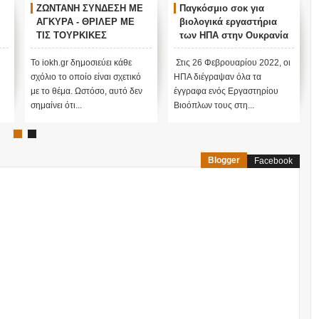
ΖΩΝΤΑΝΗ ΣΥΝΔΕΣΗ ΜΕ
Παγκόσμιο σοκ για
ΑΓΚΥΡΑ - ΘΡΙΛΕΡ ΜΕ
βιολογικά εργαστήρια
ΤΙΣ ΤΟΥΡΚΙΚΕΣ
των ΗΠΑ στην Ουκρανία
ΕΚΛΟΓΕΣ !
ν
Το iokh.gr δημοσιεύει κάθε
Στις 26 Φεβρουαρίου 2022, οι
σχόλιο το οποίο είναι σχετικό
ΗΠΑ διέγραψαν όλα τα
με το θέμα. Ωστόσο, αυτό δεν
έγγραφα ενός Εργαστηρίου
σημαίνει ότι...
Βιοόπλων τους στη...
Blogger
Facebook