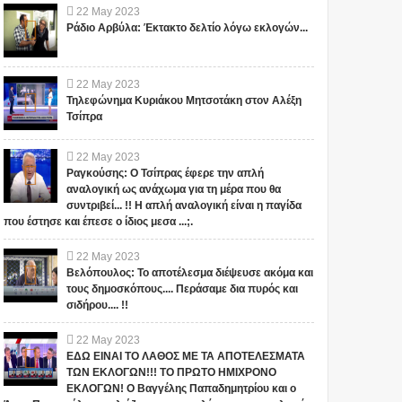
22
May
2023
Ράδιο Αρβύλα: Έκτακτο δελτίο λόγω εκλογών...
22
May
2023
Τηλεφώνημα Κυριάκου Μητσοτάκη στον Αλέξη
Τσίπρα
22
May
2023
Ραγκούσης: Ο Τσίπρας έφερε την απλή
αναλογική ως ανάχωμα για τη μέρα που θα
συντριβεί... !! Η απλή αναλογική είναι η παγίδα
που έστησε και έπεσε ο ίδιος μεσα ...;.
22
May
2023
Βελόπουλος: Το αποτέλεσμα διέψευσε ακόμα και
τους δημοσκόπους.... Περάσαμε δια πυρός και
σιδήρου.... !!
22
May
2023
ΕΔΩ ΕΙΝΑΙ ΤΟ ΛΑΘΟΣ ΜΕ ΤΑ ΑΠΟΤΕΛΕΣΜΑΤΑ
ΤΩΝ ΕΚΛΟΓΩΝ!!! ΤΟ ΠΡΩΤΟ ΗΜΙΧΡΟΝΟ
ΕΚΛΟΓΩΝ! Ο Βαγγέλης Παπαδημητρίου και ο