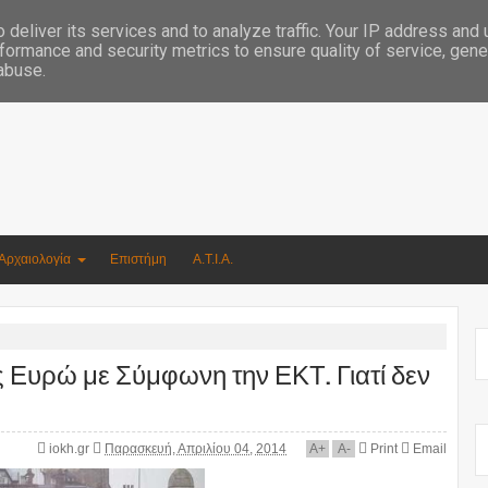
Συγγραφέας Νικόλαος Αργυρίου
deliver its services and to analyze traffic. Your IP address and
formance and security metrics to ensure quality of service, gen
 abuse.
Αρχαιολογία
Επιστήμη
Α.Τ.Ι.Α.
ις Ευρώ με Σύμφωνη την ΕΚΤ. Γιατί δεν
iokh.gr
Παρασκευή, Απριλίου 04, 2014
A
+
A
-
Print
Email