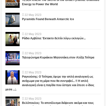
TESLA KNEW The Secret of the Great Pyramid: Unlimited
Energy to Power the World
22
May
2023
Pyramids Found Beneath Antarctic Ice
22
May
2023
Ράδιο Αρβύλα: Έκτακτο δελτίο λόγω εκλογών...
22
May
2023
Τηλεφώνημα Κυριάκου Μητσοτάκη στον Αλέξη Τσίπρα
22
May
2023
Ραγκούσης: Ο Τσίπρας έφερε την απλή αναλογική ως
ανάχωμα για τη μέρα που θα συντριβεί... !! Η απλή
αναλογική είναι η παγίδα που έστησε και έπεσε ο ίδιος
μεσα ...;.
22
May
2023
Βελόπουλος: Το αποτέλεσμα διέψευσε ακόμα και τους