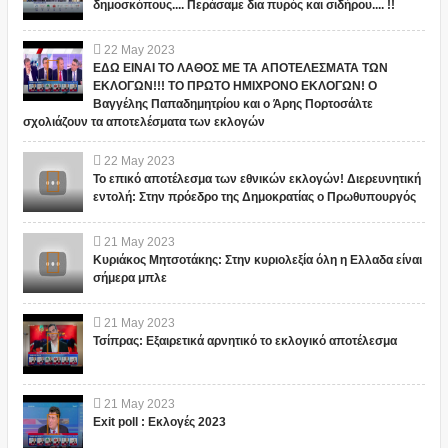
δημοσκόπους.... Περάσαμε δια πυρός και σιδήρου.... !!
22
May
2023
ΕΔΩ ΕΙΝΑΙ ΤΟ ΛΑΘΟΣ ΜΕ ΤΑ ΑΠΟΤΕΛΕΣΜΑΤΑ ΤΩΝ
ΕΚΛΟΓΩΝ!!! ΤΟ ΠΡΩΤΟ ΗΜΙΧΡΟΝΟ ΕΚΛΟΓΩΝ! Ο
Βαγγέλης Παπαδημητρίου και ο Άρης Πορτοσάλτε
σχολιάζουν τα αποτελέσματα των εκλογών
22
May
2023
Το επικό αποτέλεσμα των εθνικών εκλογών! Διερευνητική
εντολή: Στην πρόεδρο της Δημοκρατίας ο Πρωθυπουργός
21
May
2023
Κυριάκος Μητσοτάκης: Στην κυριολεξία όλη η Ελλαδα είναι
σήμερα μπλε
21
May
2023
Τσίπρας: Εξαιρετικά αρνητικό το εκλογικό αποτέλεσμα
21
May
2023
Exit poll : Εκλογές 2023