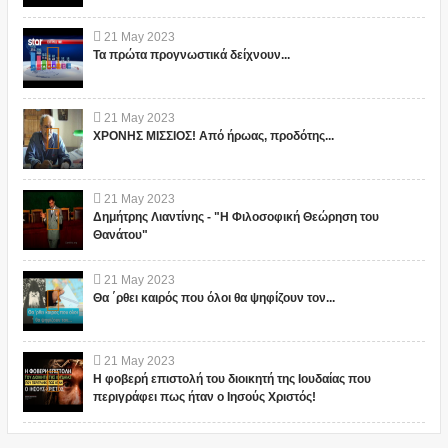
21
May
2023
Τα πρώτα προγνωστικά δείχνουν...
21
May
2023
ΧΡΟΝΗΣ ΜΙΣΣΙΟΣ! Από ήρωας, προδότης...
21
May
2023
Δημήτρης Λιαντίνης - "Η Φιλοσοφική Θεώρηση του
Θανάτου"
21
May
2023
Θα ΄ρθει καιρός που όλοι θα ψηφίζουν τον...
21
May
2023
Η φοβερή επιστολή του διοικητή της Ιουδαίας που
περιγράφει πως ήταν ο Ιησούς Χριστός!