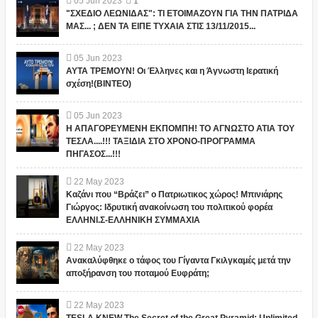
05
Jun
2023
1
"ΣΧΕΔΙΟ ΛΕΩΝΙΔΑΣ": ΤΙ ΕΤΟΙΜΑΖΟΥΝ ΓΙΑ ΤΗΝ ΠΑΤΡΙΔΑ
ΜΑΣ... ; ΔΕΝ ΤΑ ΕΙΠΕ ΤΥΧΑΙΑ ΣΤΙΣ 13/11/2015...
05
Jun
2023
ΑΥΤΑ ΤΡΕΜΟΥΝ! Οι Έλληνες και η Άγνωστη Ιερατική
σχέση!(ΒΙΝΤΕΟ)
05
Jun
2023
Η ΑΠΑΓΟΡΕΥΜΕΝΗ ΕΚΠΟΜΠΗ! ΤΟ ΑΓΝΩΣΤΟ ΑΤΙΑ ΤΟΥ
ΤΕΣΛΑ....!!! ΤΑΞΙΔΙΑ ΣΤΟ ΧΡΟΝΟ-ΠΡΟΓΡΑΜΜΑ
ΠΗΓΑΣΟΣ...!!!
22
May
2023
Καζάνι που “Βράζει” ο Πατριωτικος χώρος! Μπινιάρης
Γιώργος: Ιδρυτική ανακοίνωση του πολιτικού φορέα
ΕΛΛΗΝΙ.Σ-ΕΛΛΗΝΙΚΗ ΣΥΜΜΑΧΙΑ
22
May
2023
Ανακαλύφθηκε ο τάφος του Γίγαντα Γκιλγκαμές μετά την
αποξήρανση του ποταμού Ευφράτη;
22
May
2023