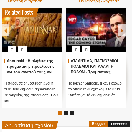
Νεότερη ανάρτηση
Παλαιότερη Ανάρτηση
Related Posts
Annunaki : Η αλήθεια της
ΑΤΛΑΝΤΙΔΑ, ΠΑΓΚΟΣΜΙΟΙ
πραγματικής προέλευσης
ΠΟΛΕΜΟΙ ΚΑΙ ΑΛΛΑΓΗ
και του σκοπού τους και
ΠΟΛΩΝ - Τρομακτικές
αναστολή λειτουργίας μας
προβλέψεις του Edgar
....
Cayce (Video)
Η παρούσα δημοσίευση είναι η
Το iokh.gr δημοσιεύει κάθε σχόλιο
τελευταία δημοσίευση:Αναστολή
το οποίο είναι σχετικό με το θέμα.
λειτουργίας της ιστοσελίδας...Εδώ
Ωστόσο, αυτό δεν σημαίνει ότι...
και 1...
Δημοσίευση σχολίου
Blogger
Facebook