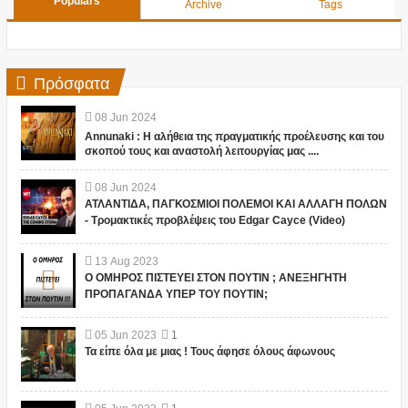
Populars
Archive
Tags
Πρόσφατα
08
Jun
2024
Annunaki : Η αλήθεια της πραγματικής προέλευσης και του
σκοπού τους και αναστολή λειτουργίας μας ....
08
Jun
2024
ΑΤΛΑΝΤΙΔΑ, ΠΑΓΚΟΣΜΙΟΙ ΠΟΛΕΜΟΙ ΚΑΙ ΑΛΛΑΓΗ ΠΟΛΩΝ
- Τρομακτικές προβλέψεις του Edgar Cayce (Video)
13
Aug
2023
Ο ΟΜΗΡΟΣ ΠΙΣΤΕΥΕΙ ΣΤΟΝ ΠΟΥΤΙΝ ; ΑΝΕΞΗΓΗΤΗ
ΠΡΟΠΑΓΑΝΔΑ ΥΠΕΡ ΤΟΥ ΠΟΥΤΙΝ;
05
Jun
2023
1
Τα είπε όλα με μιας ! Τους άφησε όλους άφωνους