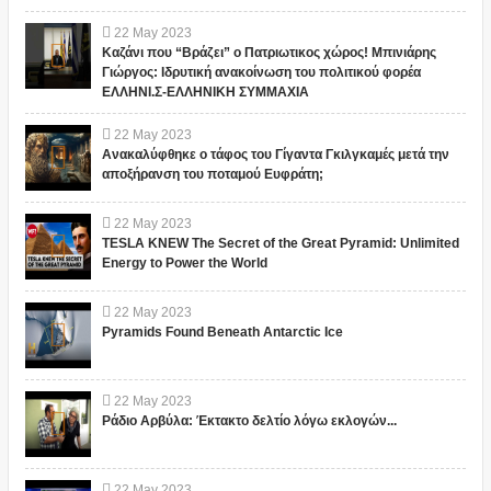
22
May
2023
Καζάνι που “Βράζει” ο Πατριωτικος χώρος! Μπινιάρης
Γιώργος: Ιδρυτική ανακοίνωση του πολιτικού φορέα
ΕΛΛΗΝΙ.Σ-ΕΛΛΗΝΙΚΗ ΣΥΜΜΑΧΙΑ
22
May
2023
Ανακαλύφθηκε ο τάφος του Γίγαντα Γκιλγκαμές μετά την
αποξήρανση του ποταμού Ευφράτη;
22
May
2023
TESLA KNEW The Secret of the Great Pyramid: Unlimited
Energy to Power the World
22
May
2023
Pyramids Found Beneath Antarctic Ice
22
May
2023
Ράδιο Αρβύλα: Έκτακτο δελτίο λόγω εκλογών...
22
May
2023