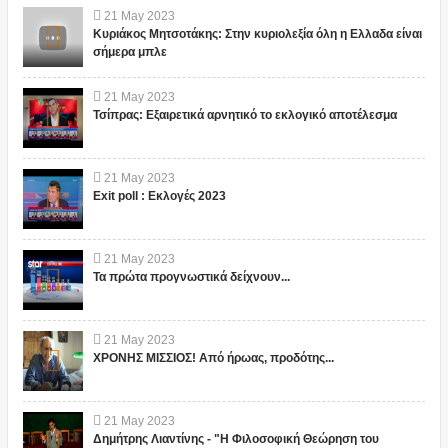
21
May
2023
Κυριάκος Μητσοτάκης: Στην κυριολεξία όλη η Ελλαδα είναι
σήμερα μπλε
21
May
2023
Τσίπρας: Εξαιρετικά αρνητικό το εκλογικό αποτέλεσμα
21
May
2023
Exit poll : Εκλογές 2023
21
May
2023
Τα πρώτα προγνωστικά δείχνουν...
21
May
2023
ΧΡΟΝΗΣ ΜΙΣΣΙΟΣ! Από ήρωας, προδότης...
21
May
2023
Δημήτρης Λιαντίνης - "Η Φιλοσοφική Θεώρηση του