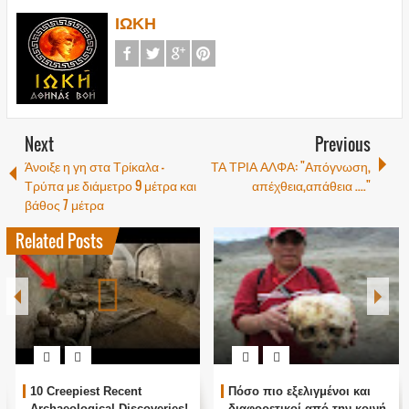
ΙΩΚΗ
Next
Previous
Άνοιξε η γη στα Τρίκαλα –
ΤΑ ΤΡΙΑ ΑΛΦΑ: "Απόγνωση,
Τρύπα με διάμετρο 9 μέτρα και
απέχθεια,απάθεια ...."
βάθος 7 μέτρα
Related Posts
10 Creepiest Recent
Πόσο πιο εξελιγμένοι και
Archaeological Discoveries!
διαφορετικοί από την κοινή