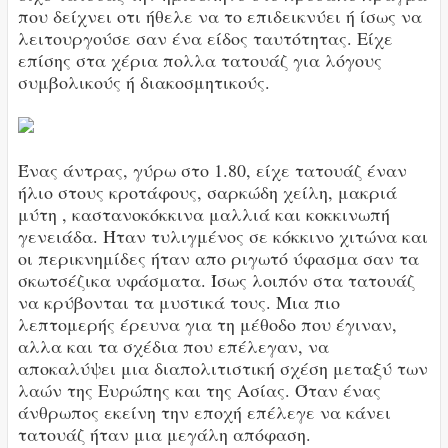
που δείχνει οτι ήθελε να το επιδεικνύει ή ίσως να
λειτουργούσε σαν ένα είδος ταυτότητας. Είχε
επίσης στα χέρια πολλα τατουάζ για λόγους
συμβολικούς ή διακοσμητικούς.
Ένας άντρας, γύρω στο 1.80, είχε τατουάζ έναν
ήλιο στους κροτάφους, σαρκώδη χείλη, μακριά
μύτη , καστανοκόκκινα μαλλιά και κοκκινωπή
γενειάδα. Ήταν τυλιγμένος σε κόκκινο χιτώνα και
οι περικνημίδες ήταν απο ριγωτό ύφασμα σαν τα
σκωτσέζικα υφάσματα. Ίσως λοιπόν στα τατουάζ
να κρύβονται τα μυστικά τους. Μια πιο
λεπτομερής έρευνα για τη μέθοδο που έγιναν,
αλλα και τα σχέδια που επέλεγαν, να
αποκαλύψει μια διαπολιτιστική σχέση μεταξύ των
λαών της Ευρώπης και της Ασίας. Όταν ένας
άνθρωπος εκείνη την εποχή επέλεγε να κάνει
τατουάζ ήταν μια μεγάλη απόφαση.