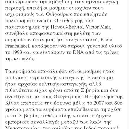
απαγόρευσαν την πρόσβαση στην αρχαιολογική
περιοχή, επειδή οι μούμιες ενισχύαν τους
ισχυρισμούς των Ουϊγούρων που επιζητούν
πολιτική αυτονομία. Ο καθηγητής του
πανεπιστημίου της Πενσυλβάνια, Victor Mair,
συνέβαλε αποφασιστικά στη μελέτη των
ευρημάτων όταν μαζί με τον γενετιστή, Paolo
Francalacci, κατάφεραν να πάρουν γενετικό υλικό
το 1993 και να εξετάσουν το DNA από τις τρίχες
της κεφαλής.
Τα ευρήματα αποκάλυψαν ότι οι μούμιες ήταν
πράγματι ευρωπαϊκής καταγωγής. Ειδικότερα,
ήταν αρχαίας κελτικής καταγωγής, αλλά
πιθανότατα είχαν φύγει από τη Σιβηρία και δεν
σχετίζονται με τους Ουϊγούρους! Η κυβέρνηση της
Κίνας επέτρεψε την έρευνα μόλις το 2007 και δύο
χρόνια μετά τα ευρήματα επαλήθευσαν τη σχέση
με τη Σιβηρία, καθώς επίσης και ότι υπήρχαν
εμπορικές συναλλαγές μεταξύ των λαών της
Μεσοποταμίας, της κοιλάδας του Ινδού ποταμού