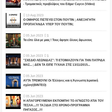
- Τρομακτικές προβλέψεις του Edgar Cayce (Video)
13
Aug
2023
Ο ΟΜΗΡΟΣ ΠΙΣΤΕΥΕΙ ΣΤΟΝ ΠΟΥΤΙΝ ; ΑΝΕΞΗΓΗΤΗ
ΠΡΟΠΑΓΑΝΔΑ ΥΠΕΡ ΤΟΥ ΠΟΥΤΙΝ;
05
Jun
2023
1
Τα είπε όλα με μιας ! Τους άφησε όλους άφωνους
05
Jun
2023
1
"ΣΧΕΔΙΟ ΛΕΩΝΙΔΑΣ": ΤΙ ΕΤΟΙΜΑΖΟΥΝ ΓΙΑ ΤΗΝ ΠΑΤΡΙΔΑ
ΜΑΣ... ; ΔΕΝ ΤΑ ΕΙΠΕ ΤΥΧΑΙΑ ΣΤΙΣ 13/11/2015...
05
Jun
2023
ΑΥΤΑ ΤΡΕΜΟΥΝ! Οι Έλληνες και η Άγνωστη Ιερατική
σχέση!(ΒΙΝΤΕΟ)
05
Jun
2023
Η ΑΠΑΓΟΡΕΥΜΕΝΗ ΕΚΠΟΜΠΗ! ΤΟ ΑΓΝΩΣΤΟ ΑΤΙΑ ΤΟΥ
ΤΕΣΛΑ....!!! ΤΑΞΙΔΙΑ ΣΤΟ ΧΡΟΝΟ-ΠΡΟΓΡΑΜΜΑ
ΠΗΓΑΣΟΣ...!!!