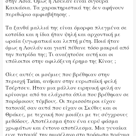
στην Ασία. Όμως η Λουλάν είναι σίγουρα
Καυκάσια. Τα χαρακτηριστικά της δεν αφήνουν
περιθώριο αμφισβήτησης .
Τα ξανθά μαλλιά της είναι όμορφα πλεγμένα σε
κοτσίδα και η ίδια ήταν ψηλή και αρχοντική με
ωραία ζυγωματικά και λεπτή μύτη. Ποιά ήταν
όμως η Λουλάν και γιατί πέθανε τόσο μακριά από
την πατρίδα της; Τι αναζητούσε αυτή και οι
υπόλοιποι στην αφιλόξενη έρημο της Κίνας ;
Όλες αυτές οι μούμιες που βρέθηκαν στην
περιοχή Tarim, ανήκαν στην ευρωπαϊκή φυλή
Τσέρτσεν. Ήταν μια μάλλον ειρηνική φυλή αν
κρίνουμε από τα ελάχιστα όπλα που βρέθηκαν σε
παρόμοιους τύμβους. Οι περισσότεροι είχαν
τατουάζ σαν αυτά που είχαν οι Σκύθες και οι
Θράκες, με τεχνική που μοιάζει με τις σύγχρονες
μεθόδους. Αποτέλεσμα ήταν ένα ευρύ φάσμα
χρωμάτων και έντονο αποτέλεσμα. Μια γυναίκα
ειχε τατουάζ την ημισέληνο στο πρόσωπο πράγμα