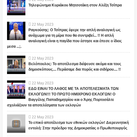
Τηλεφώνημα Κυριάκου Μητσοτάκη στον Αλέξη Τσίπρα
22
May
2023
Ραγκούσης: Ο Τσίπρας έφερε την απλή αναλογική ως
ανάχωμα για τη μέρα που θα συντριβεί... !! Η απλή
αναλογική είναι η παγίδα που έστησε και έπεσε ο ίδιος
μεσα ...;.
22
May
2023
Βελόπουλος: Το αποτέλεσμα διέψευσε ακόμα και τους
δημοσκόπους.... Περάσαμε δια πυρός και σιδήρου.... !!
22
May
2023
ΕΔΩ ΕΙΝΑΙ ΤΟ ΛΑΘΟΣ ΜΕ ΤΑ ΑΠΟΤΕΛΕΣΜΑΤΑ ΤΩΝ
ΕΚΛΟΓΩΝ!!! ΤΟ ΠΡΩΤΟ ΗΜΙΧΡΟΝΟ ΕΚΛΟΓΩΝ! Ο
Βαγγέλης Παπαδημητρίου και ο Άρης Πορτοσάλτε
σχολιάζουν τα αποτελέσματα των εκλογών
22
May
2023
Το επικό αποτέλεσμα των εθνικών εκλογών! Διερευνητική
εντολή: Στην πρόεδρο της Δημοκρατίας ο Πρωθυπουργός