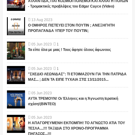
ΑΤΛΑΝΤΙΔΑ, ΠΑΓΚΟΣΜΙΟΙ ΠΟΛΕΜΟΙ ΚΑΙ ΑΛΛΑΓΗ ΠΟΛΩΝ
- Τρομακτικές προβλέψεις του Edgar Cayce (Video)
13
Aug
2023
Ο ΟΜΗΡΟΣ ΠΙΣΤΕΥΕΙ ΣΤΟΝ ΠΟΥΤΙΝ ; ΑΝΕΞΗΓΗΤΗ
ΠΡΟΠΑΓΑΝΔΑ ΥΠΕΡ ΤΟΥ ΠΟΥΤΙΝ;
05
Jun
2023
1
Τα είπε όλα με μιας ! Τους άφησε όλους άφωνους
05
Jun
2023
1
"ΣΧΕΔΙΟ ΛΕΩΝΙΔΑΣ": ΤΙ ΕΤΟΙΜΑΖΟΥΝ ΓΙΑ ΤΗΝ ΠΑΤΡΙΔΑ
ΜΑΣ... ; ΔΕΝ ΤΑ ΕΙΠΕ ΤΥΧΑΙΑ ΣΤΙΣ 13/11/2015...
05
Jun
2023
ΑΥΤΑ ΤΡΕΜΟΥΝ! Οι Έλληνες και η Άγνωστη Ιερατική
σχέση!(ΒΙΝΤΕΟ)
05
Jun
2023
Η ΑΠΑΓΟΡΕΥΜΕΝΗ ΕΚΠΟΜΠΗ! ΤΟ ΑΓΝΩΣΤΟ ΑΤΙΑ ΤΟΥ
ΤΕΣΛΑ....!!! ΤΑΞΙΔΙΑ ΣΤΟ ΧΡΟΝΟ-ΠΡΟΓΡΑΜΜΑ
ΠΗΓΑΣΟΣ...!!!