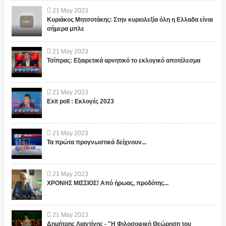
21
May
2023
Κυριάκος Μητσοτάκης: Στην κυριολεξία όλη η Ελλαδα είναι
σήμερα μπλε
21
May
2023
Τσίπρας: Εξαιρετικά αρνητικό το εκλογικό αποτέλεσμα
21
May
2023
Exit poll : Εκλογές 2023
21
May
2023
Τα πρώτα προγνωστικά δείχνουν...
21
May
2023
ΧΡΟΝΗΣ ΜΙΣΣΙΟΣ! Από ήρωας, προδότης...
21
May
2023
Δημήτρης Λιαντίνης - "Η Φιλοσοφική Θεώρηση του