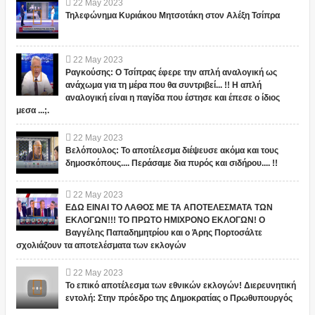
22
May
2023
Τηλεφώνημα Κυριάκου Μητσοτάκη στον Αλέξη Τσίπρα
22
May
2023
Ραγκούσης: Ο Τσίπρας έφερε την απλή αναλογική ως
ανάχωμα για τη μέρα που θα συντριβεί... !! Η απλή
αναλογική είναι η παγίδα που έστησε και έπεσε ο ίδιος
μεσα ...;.
22
May
2023
Βελόπουλος: Το αποτέλεσμα διέψευσε ακόμα και τους
δημοσκόπους.... Περάσαμε δια πυρός και σιδήρου.... !!
22
May
2023
ΕΔΩ ΕΙΝΑΙ ΤΟ ΛΑΘΟΣ ΜΕ ΤΑ ΑΠΟΤΕΛΕΣΜΑΤΑ ΤΩΝ
ΕΚΛΟΓΩΝ!!! ΤΟ ΠΡΩΤΟ ΗΜΙΧΡΟΝΟ ΕΚΛΟΓΩΝ! Ο
Βαγγέλης Παπαδημητρίου και ο Άρης Πορτοσάλτε
σχολιάζουν τα αποτελέσματα των εκλογών
22
May
2023
Το επικό αποτέλεσμα των εθνικών εκλογών! Διερευνητική
εντολή: Στην πρόεδρο της Δημοκρατίας ο Πρωθυπουργός