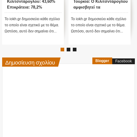
Κιλιτσντάρογλου: 43,60%
Τουρκία: Ο Κιλιτσντάρογλου
Επικράτεια: 78,2%
αμφισβητεί τα
αποτελέσματα θα γίνουν
ενστάσεις...
Το iokh.gr δημοσιεύει κάθε σχόλιο
Το iokh.gr δημοσιεύει κάθε σχόλιο
το οποίο είναι σχετικό με το θέμα.
το οποίο είναι σχετικό με το θέμα.
Ωστόσο, αυτό δεν σημαίνει ότι...
Ωστόσο, αυτό δεν σημαίνει ότι...
Δημοσίευση σχολίου
Blogger
Facebook