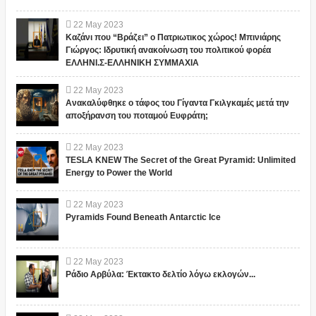
22
May
2023
Καζάνι που “Βράζει” ο Πατριωτικος χώρος! Μπινιάρης
Γιώργος: Ιδρυτική ανακοίνωση του πολιτικού φορέα
ΕΛΛΗΝΙ.Σ-ΕΛΛΗΝΙΚΗ ΣΥΜΜΑΧΙΑ
22
May
2023
Ανακαλύφθηκε ο τάφος του Γίγαντα Γκιλγκαμές μετά την
αποξήρανση του ποταμού Ευφράτη;
22
May
2023
TESLA KNEW The Secret of the Great Pyramid: Unlimited
Energy to Power the World
22
May
2023
Pyramids Found Beneath Antarctic Ice
22
May
2023
Ράδιο Αρβύλα: Έκτακτο δελτίο λόγω εκλογών...