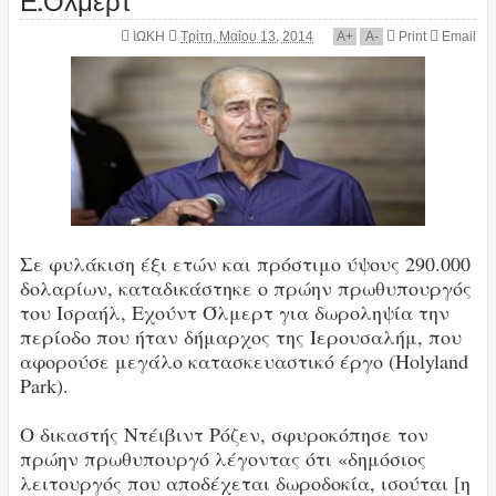
ΙΩΚΗ
Τρίτη, Μαΐου 13, 2014
A
+
A
-
Print
Email
Σε φυλάκιση έξι ετών και πρόστιμο ύψους 290.000
δολαρίων, καταδικάστηκε ο πρώην πρωθυπουργός
του Ισραήλ, Εχούντ Όλμερτ για δωροληψία την
περίοδο που ήταν δήμαρχος της Ιερουσαλήμ, που
αφορούσε μεγάλο κατασκευαστικό έργο (Holyland
Park).
Ο δικαστής Ντέιβιντ Ρόζεν, σφυροκόπησε τον
πρώην πρωθυπουργό λέγοντας ότι «δημόσιος
λειτουργός που αποδέχεται δωροδοκία, ισούται [η