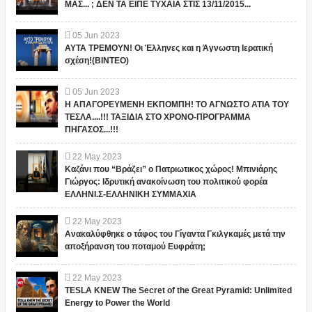
ΜΑΣ... ; ΔΕΝ ΤΑ ΕΙΠΕ ΤΥΧΑΙΑ ΣΤΙΣ 13/11/2015...
05
Jun
2023
ΑΥΤΑ ΤΡΕΜΟΥΝ! Οι Έλληνες και η Άγνωστη Ιερατική
σχέση!(ΒΙΝΤΕΟ)
05
Jun
2023
Η ΑΠΑΓΟΡΕΥΜΕΝΗ ΕΚΠΟΜΠΗ! ΤΟ ΑΓΝΩΣΤΟ ΑΤΙΑ ΤΟΥ
ΤΕΣΛΑ....!!! ΤΑΞΙΔΙΑ ΣΤΟ ΧΡΟΝΟ-ΠΡΟΓΡΑΜΜΑ
ΠΗΓΑΣΟΣ...!!!
22
May
2023
Καζάνι που “Βράζει” ο Πατριωτικος χώρος! Μπινιάρης
Γιώργος: Ιδρυτική ανακοίνωση του πολιτικού φορέα
ΕΛΛΗΝΙ.Σ-ΕΛΛΗΝΙΚΗ ΣΥΜΜΑΧΙΑ
22
May
2023
Ανακαλύφθηκε ο τάφος του Γίγαντα Γκιλγκαμές μετά την
αποξήρανση του ποταμού Ευφράτη;
22
May
2023
TESLA KNEW The Secret of the Great Pyramid: Unlimited
Energy to Power the World