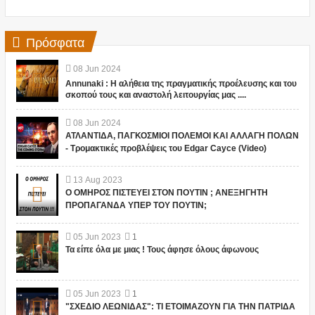
Πρόσφατα
08
Jun
2024
Annunaki : Η αλήθεια της πραγματικής προέλευσης και του
σκοπού τους και αναστολή λειτουργίας μας ....
08
Jun
2024
ΑΤΛΑΝΤΙΔΑ, ΠΑΓΚΟΣΜΙΟΙ ΠΟΛΕΜΟΙ ΚΑΙ ΑΛΛΑΓΗ ΠΟΛΩΝ
- Τρομακτικές προβλέψεις του Edgar Cayce (Video)
13
Aug
2023
Ο ΟΜΗΡΟΣ ΠΙΣΤΕΥΕΙ ΣΤΟΝ ΠΟΥΤΙΝ ; ΑΝΕΞΗΓΗΤΗ
ΠΡΟΠΑΓΑΝΔΑ ΥΠΕΡ ΤΟΥ ΠΟΥΤΙΝ;
05
Jun
2023
1
Τα είπε όλα με μιας ! Τους άφησε όλους άφωνους
05
Jun
2023
1
"ΣΧΕΔΙΟ ΛΕΩΝΙΔΑΣ": ΤΙ ΕΤΟΙΜΑΖΟΥΝ ΓΙΑ ΤΗΝ ΠΑΤΡΙΔΑ