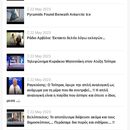
22
May
2023
Pyramids Found Beneath Antarctic Ice
22
May
2023
Ράδιο Αρβύλα: Έκτακτο δελτίο λόγω εκλογών...
22
May
2023
Τηλεφώνημα Κυριάκου Μητσοτάκη στον Αλέξη Τσίπρα
22
May
2023
Ραγκούσης: Ο Τσίπρας έφερε την απλή αναλογική ως
ανάχωμα για τη μέρα που θα συντριβεί... !! Η απλή
αναλογική είναι η παγίδα που έστησε και έπεσε ο ίδιος
μεσα ...;.
22
May
2023
Βελόπουλος: Το αποτέλεσμα διέψευσε ακόμα και τους
δημοσκόπους.... Περάσαμε δια πυρός και σιδήρου.... !!