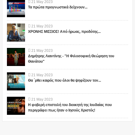
21
May
2023
Τα πρώτα προγνωστικά δείχνουν...
21
May
2023
ΧΡΟΝΗΣ ΜΙΣΣΙΟΣ! Από ήρωας, προδότης...
21
May
2023
Δημήτρης Λιαντίνης - "Η Φιλοσοφική Θεώρηση του
Θανάτου"
21
May
2023
Θα ΄ρθει καιρός που όλοι θα ψηφίζουν τον...
21
May
2023
Η φοβερή επιστολή του διοικητή της Ιουδαίας που
περιγράφει πως ήταν ο Ιησούς Χριστός!