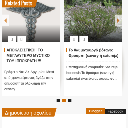
Related Posts
ΑΠΟΚΛΕΙΣΤΙΚΟ!! ΤΟ
Το θαυματουργό βότανο:
ΜΕΓΑΛΥΤΕΡΟ ΜΥΣΤΙΚΟ
Θρούμπι (savory ή satureja)
ΤΟΥ ΙΠΠΟΚΡΑΤΗ !!!
Ολόκληρη η συνταγή από
Επιστημονική ονομασία: Satureja
το ΕΛΙΞΗΡΙΟ ΑΕΙ !!!
Γράφει ο Νικ. Αλ. Αργυρίου Μετά
hortensis Το θρούμπι (savory ή
από χρόνια έρευνας βγάζω στην
satureja) είναι ένα αυτοφυές φυ...
δημοσιότητα ολόκληρη την
συνταγ...
Δημοσίευση σχολίου
Blogger
Facebook