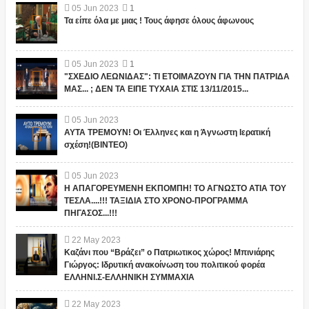
05
Jun
2023
1
Τα είπε όλα με μιας ! Τους άφησε όλους άφωνους
05
Jun
2023
1
"ΣΧΕΔΙΟ ΛΕΩΝΙΔΑΣ": ΤΙ ΕΤΟΙΜΑΖΟΥΝ ΓΙΑ ΤΗΝ ΠΑΤΡΙΔΑ
ΜΑΣ... ; ΔΕΝ ΤΑ ΕΙΠΕ ΤΥΧΑΙΑ ΣΤΙΣ 13/11/2015...
05
Jun
2023
ΑΥΤΑ ΤΡΕΜΟΥΝ! Οι Έλληνες και η Άγνωστη Ιερατική
σχέση!(ΒΙΝΤΕΟ)
05
Jun
2023
Η ΑΠΑΓΟΡΕΥΜΕΝΗ ΕΚΠΟΜΠΗ! ΤΟ ΑΓΝΩΣΤΟ ΑΤΙΑ ΤΟΥ
ΤΕΣΛΑ....!!! ΤΑΞΙΔΙΑ ΣΤΟ ΧΡΟΝΟ-ΠΡΟΓΡΑΜΜΑ
ΠΗΓΑΣΟΣ...!!!
22
May
2023
Καζάνι που “Βράζει” ο Πατριωτικος χώρος! Μπινιάρης
Γιώργος: Ιδρυτική ανακοίνωση του πολιτικού φορέα
ΕΛΛΗΝΙ.Σ-ΕΛΛΗΝΙΚΗ ΣΥΜΜΑΧΙΑ
22
May
2023