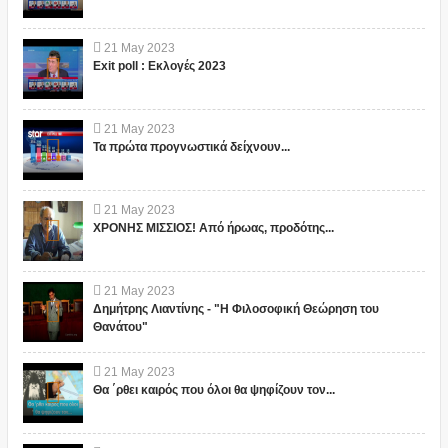
21
May
2023
Exit poll : Εκλογές 2023
21
May
2023
Τα πρώτα προγνωστικά δείχνουν...
21
May
2023
ΧΡΟΝΗΣ ΜΙΣΣΙΟΣ! Από ήρωας, προδότης...
21
May
2023
Δημήτρης Λιαντίνης - "Η Φιλοσοφική Θεώρηση του
Θανάτου"
21
May
2023
Θα ΄ρθει καιρός που όλοι θα ψηφίζουν τον...