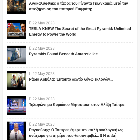
Ανακαλύφθηκε ο τάφος του Γίγαντα Γκιλγκαμές μετά την
αποξήρανση του ποταμού Ευφράτη;
22
May
2023
TESLA KNEW The Secret of the Great Pyramid: Unlimited
Energy to Power the World
22
May
2023
Pyramids Found Beneath Antarctic Ice
22
May
2023
Ράδιο Αρβύλα: Έκτακτο δελτίο λόγω εκλογών...
22
May
2023
Τηλεφώνημα Κυριάκου Μητσοτάκη στον Αλέξη Τσίπρα
22
May
2023
Ραγκούσης: Ο Τσίπρας έφερε την απλή αναλογική ως
ανάχωμα για τη μέρα που θα συντριβεί... !! Η απλή