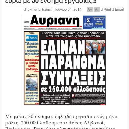
iokh.gr
Τετάρτη, Ιουνίου 04, 2014
A
+
A
-
Print
Email
Με μόλις 30 ένσημα, δηλαδή εργασία ενός μήνα
μόλις, 250.000 λαθρομετανάστες Αλβανοί,
Βούλγαροι, Ρουμάνοι κλπ παίρνουν συντάξεις