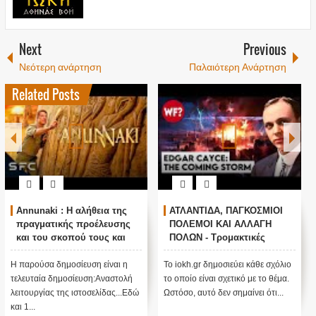
Next
Previous
Νεότερη ανάρτηση
Παλαιότερη Ανάρτηση
Related Posts
Annunaki : Η αλήθεια της
ΑΤΛΑΝΤΙΔΑ, ΠΑΓΚΟΣΜΙΟΙ
πραγματικής προέλευσης
ΠΟΛΕΜΟΙ ΚΑΙ ΑΛΛΑΓΗ
και του σκοπού τους και
ΠΟΛΩΝ - Τρομακτικές
αναστολή λειτουργίας μας
προβλέψεις του Edgar
....
Cayce (Video)
Η παρούσα δημοσίευση είναι η
Το iokh.gr δημοσιεύει κάθε σχόλιο
τελευταία δημοσίευση:Αναστολή
το οποίο είναι σχετικό με το θέμα.
λειτουργίας της ιστοσελίδας...Εδώ
Ωστόσο, αυτό δεν σημαίνει ότι...
και 1...