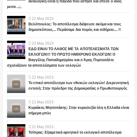
αναλογική είναι η παγίδα που έστησε και έπεσε ο ίδιος
μεσα ...;.
22
May
2023
Βελόπουλος: Το αποτέλεσμα διέψευσε ακόμα και τους
δημοσκόπους.... Περάσαμε δια πυρός και σιδήρου.... !!
22
May
2023
ΕΔΩ ΕΙΝΑΙ ΤΟ ΛΑΘΟΣ ΜΕ ΤΑ ΑΠΟΤΕΛΕΣΜΑΤΑ ΤΩΝ
ΕΚΛΟΓΩΝ!!! ΤΟ ΠΡΩΤΟ ΗΜΙΧΡΟΝΟ ΕΚΛΟΓΩΝ! Ο
Βαγγέλης Παπαδημητρίου και ο Άρης Πορτοσάλτε
σχολιάζουν τα αποτελέσματα των εκλογών
22
May
2023
Το επικό αποτέλεσμα των εθνικών εκλογών! Διερευνητική
εντολή: Στην πρόεδρο της Δημοκρατίας ο Πρωθυπουργός
21
May
2023
Κυριάκος Μητσοτάκης: Στην κυριολεξία όλη η Ελλαδα είναι
σήμερα μπλε
21
May
2023
Τσίπρας: Εξαιρετικά αρνητικό το εκλογικό αποτέλεσμα