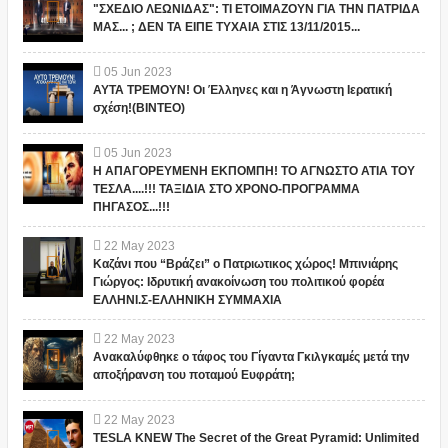
"ΣΧΕΔΙΟ ΛΕΩΝΙΔΑΣ": ΤΙ ΕΤΟΙΜΑΖΟΥΝ ΓΙΑ ΤΗΝ ΠΑΤΡΙΔΑ
ΜΑΣ... ; ΔΕΝ ΤΑ ΕΙΠΕ ΤΥΧΑΙΑ ΣΤΙΣ 13/11/2015...
05
Jun
2023
ΑΥΤΑ ΤΡΕΜΟΥΝ! Οι Έλληνες και η Άγνωστη Ιερατική
σχέση!(ΒΙΝΤΕΟ)
05
Jun
2023
Η ΑΠΑΓΟΡΕΥΜΕΝΗ ΕΚΠΟΜΠΗ! ΤΟ ΑΓΝΩΣΤΟ ΑΤΙΑ ΤΟΥ
ΤΕΣΛΑ....!!! ΤΑΞΙΔΙΑ ΣΤΟ ΧΡΟΝΟ-ΠΡΟΓΡΑΜΜΑ
ΠΗΓΑΣΟΣ...!!!
22
May
2023
Καζάνι που “Βράζει” ο Πατριωτικος χώρος! Μπινιάρης
Γιώργος: Ιδρυτική ανακοίνωση του πολιτικού φορέα
ΕΛΛΗΝΙ.Σ-ΕΛΛΗΝΙΚΗ ΣΥΜΜΑΧΙΑ
22
May
2023
Ανακαλύφθηκε ο τάφος του Γίγαντα Γκιλγκαμές μετά την
αποξήρανση του ποταμού Ευφράτη;
22
May
2023
TESLA KNEW The Secret of the Great Pyramid: Unlimited