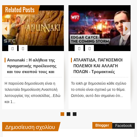
Related Posts
Annunaki : Η αλήθεια της
ΑΤΛΑΝΤΙΔΑ, ΠΑΓΚΟΣΜΙΟΙ
πραγματικής προέλευσης
ΠΟΛΕΜΟΙ ΚΑΙ ΑΛΛΑΓΗ
και του σκοπού τους και
ΠΟΛΩΝ - Τρομακτικές
αναστολή λειτουργίας μας
προβλέψεις του Edgar
....
Cayce (Video)
Η παρούσα δημοσίευση είναι η
Το iokh.gr δημοσιεύει κάθε σχόλιο
τελευταία δημοσίευση:Αναστολή
το οποίο είναι σχετικό με το θέμα.
λειτουργίας της ιστοσελίδας...Εδώ
Ωστόσο, αυτό δεν σημαίνει ότι...
και 1...
Δημοσίευση σχολίου
Blogger
Facebook