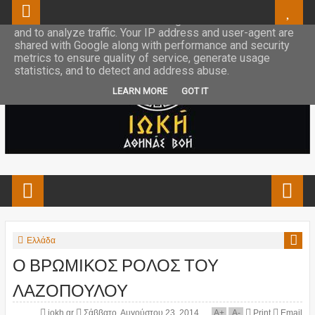
This site uses cookies from Google to deliver its services
and to analyze traffic. Your IP address and user-agent are
shared with Google along with performance and security
metrics to ensure quality of service, generate usage
statistics, and to detect and address abuse.
LEARN MORE
GOT IT
Ελλάδα
Ο ΒΡΩΜΙΚΟΣ ΡΟΛΟΣ ΤΟΥ
ΛΑΖΟΠΟΥΛΟΥ
iokh.gr
Σάββατο, Αυγούστου 23, 2014
A
+
A
-
Print
Email