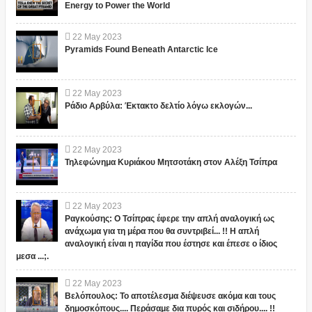
Energy to Power the World
22
May
2023
Pyramids Found Beneath Antarctic Ice
22
May
2023
Ράδιο Αρβύλα: Έκτακτο δελτίο λόγω εκλογών...
22
May
2023
Τηλεφώνημα Κυριάκου Μητσοτάκη στον Αλέξη Τσίπρα
22
May
2023
Ραγκούσης: Ο Τσίπρας έφερε την απλή αναλογική ως
ανάχωμα για τη μέρα που θα συντριβεί... !! Η απλή
αναλογική είναι η παγίδα που έστησε και έπεσε ο ίδιος
μεσα ...;.
22
May
2023
Βελόπουλος: Το αποτέλεσμα διέψευσε ακόμα και τους
δημοσκόπους.... Περάσαμε δια πυρός και σιδήρου.... !!