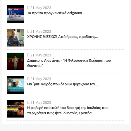
21
May
2023
Τα πρώτα προγνωστικά δείχνουν...
21
May
2023
ΧΡΟΝΗΣ ΜΙΣΣΙΟΣ! Από ήρωας, προδότης...
21
May
2023
Δημήτρης Λιαντίνης - "Η Φιλοσοφική Θεώρηση του
Θανάτου"
21
May
2023
Θα ΄ρθει καιρός που όλοι θα ψηφίζουν τον...
21
May
2023
Η φοβερή επιστολή του διοικητή της Ιουδαίας που
περιγράφει πως ήταν ο Ιησούς Χριστός!