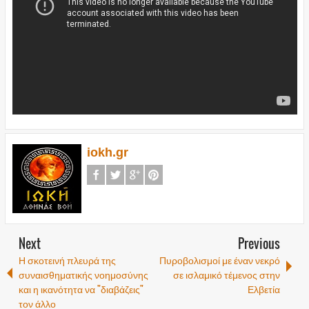
iokh.gr
Next
Previous
Η σκοτεινή πλευρά της
Πυροβολισμοί με έναν νεκρό
συναισθηματικής νοημοσύνης
σε ισλαμικό τέμενος στην
και η ικανότητα να "διαβάζεις"
Ελβετία
τον άλλο