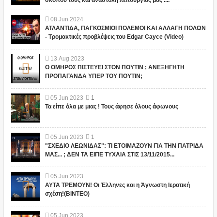
σκοπού τους και αναστολή λειτουργίας μας ....
08
Jun
2024
ΑΤΛΑΝΤΙΔΑ, ΠΑΓΚΟΣΜΙΟΙ ΠΟΛΕΜΟΙ ΚΑΙ ΑΛΛΑΓΗ ΠΟΛΩΝ
- Τρομακτικές προβλέψεις του Edgar Cayce (Video)
13
Aug
2023
Ο ΟΜΗΡΟΣ ΠΙΣΤΕΥΕΙ ΣΤΟΝ ΠΟΥΤΙΝ ; ΑΝΕΞΗΓΗΤΗ
ΠΡΟΠΑΓΑΝΔΑ ΥΠΕΡ ΤΟΥ ΠΟΥΤΙΝ;
05
Jun
2023
1
Τα είπε όλα με μιας ! Τους άφησε όλους άφωνους
05
Jun
2023
1
"ΣΧΕΔΙΟ ΛΕΩΝΙΔΑΣ": ΤΙ ΕΤΟΙΜΑΖΟΥΝ ΓΙΑ ΤΗΝ ΠΑΤΡΙΔΑ
ΜΑΣ... ; ΔΕΝ ΤΑ ΕΙΠΕ ΤΥΧΑΙΑ ΣΤΙΣ 13/11/2015...
05
Jun
2023
ΑΥΤΑ ΤΡΕΜΟΥΝ! Οι Έλληνες και η Άγνωστη Ιερατική
σχέση!(ΒΙΝΤΕΟ)
05
Jun
2023