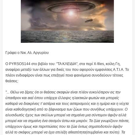
Γράφει ο Νικ. Αλ. Αργυρίου
Ο PYRSOS144 στο βιβλίο του: "ΤΑ ΚΛΕΙΔΙΑ", στα περί X-files, κοίλη Γη,
αναφέρει μεταξύ των άλλων για δικές του που αφορούν εμφανίσεις Α.Τ.Ι.Α. Το
πλέον ενδιαφέρον είναι πως επεξηγεί ποια φαινόμενα συνοδεύουν τέτοιες
θεάσεις:
"... Θέλω να ξέρης ότι οι θεάσεις σκαφών είναι πλέον ευκολότερον εις την
ύπαιθρον και εκεί όπου υπάρχει έλλειψις ηλεκτικών φωτών και μπορείς
καθαρά να διακρίνεις τ' αστέρια και τους αστερισμούς και η ημέρα και η νύχτα
είναι καθοδηγητική από το ξάφνιασμα των ζώων που συνήθως υπάρχουν. Ο
αλυσιδωτός ήχος των σκύλων μπορεί να σημαίνει μια σύντομον άφιξιν αλλά
μπορεί και να σημαίνη ένα σεισμόν έστω και μικρόν. Τα ζώα γνωρίζουν πάντα,
υπάρχουν όμως και περιπτώσεις που τα ζώα όντως σηματοδοτούν άφιξιν
αλλά το σκάφος μπορεί να έχει επιλέξη αθεατότητα(συμβαίνει και τούτο). Τα