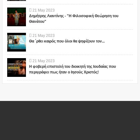
21
May
2023
Δημήτρης Λιαντίνης - "Η Φιλοσοφική Θεώρηση του
Θανάτου"
21
May
2023
Θα ΄ρθει καιρός που όλοι θα ψηφίζουν τον...
21
May
2023
Η φοβερή επιστολή του διοικητή της Ιουδαίας που
περιγράφει πως ήταν ο Ιησούς Χριστός!