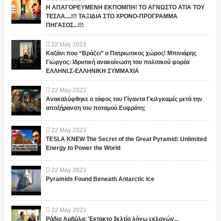
Η ΑΠΑΓΟΡΕΥΜΕΝΗ ΕΚΠΟΜΠΗ! ΤΟ ΑΓΝΩΣΤΟ ΑΤΙΑ ΤΟΥ
ΤΕΣΛΑ....!!! ΤΑΞΙΔΙΑ ΣΤΟ ΧΡΟΝΟ-ΠΡΟΓΡΑΜΜΑ
ΠΗΓΑΣΟΣ...!!!
22
May
2023
Καζάνι που “Βράζει” ο Πατριωτικος χώρος! Μπινιάρης
Γιώργος: Ιδρυτική ανακοίνωση του πολιτικού φορέα
ΕΛΛΗΝΙ.Σ-ΕΛΛΗΝΙΚΗ ΣΥΜΜΑΧΙΑ
22
May
2023
Ανακαλύφθηκε ο τάφος του Γίγαντα Γκιλγκαμές μετά την
αποξήρανση του ποταμού Ευφράτη;
22
May
2023
TESLA KNEW The Secret of the Great Pyramid: Unlimited
Energy to Power the World
22
May
2023
Pyramids Found Beneath Antarctic Ice
22
May
2023
Ράδιο Αρβύλα: Έκτακτο δελτίο λόγω εκλογών...