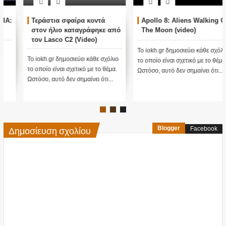
Apollo 8: Aliens Walking On
Η απάντηση του Μπάιντεν
The Moon (video)
όταν ρωτήθηκε από
δημοσιογράφο για τις
αναφορές που υπάρχουν
Το iokh.gr δημοσιεύει κάθε σχόλιο
για τα UFO (Video)
Το iokh.gr δημοσιεύει κάθε σχόλιο
το οποίο είναι σχετικό με το θέμα.
το οποίο είναι σχετικό με το θέμα.
Ωστόσο, αυτό δεν σημαίνει ότι...
Ωστόσο, αυτό δεν σημαίνει ότι ...
Δημοσίευση σχολίου
Blogger
Facebook