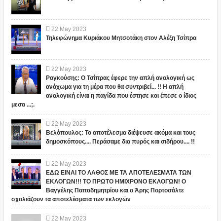
22
May
2023
Τηλεφώνημα Κυριάκου Μητσοτάκη στον Αλέξη Τσίπρα
22
May
2023
Ραγκούσης: Ο Τσίπρας έφερε την απλή αναλογική ως
ανάχωμα για τη μέρα που θα συντριβεί... !! Η απλή
αναλογική είναι η παγίδα που έστησε και έπεσε ο ίδιος
μεσα ...;.
22
May
2023
Βελόπουλος: Το αποτέλεσμα διέψευσε ακόμα και τους
δημοσκόπους.... Περάσαμε δια πυρός και σιδήρου.... !!
22
May
2023
ΕΔΩ ΕΙΝΑΙ ΤΟ ΛΑΘΟΣ ΜΕ ΤΑ ΑΠΟΤΕΛΕΣΜΑΤΑ ΤΩΝ
ΕΚΛΟΓΩΝ!!! ΤΟ ΠΡΩΤΟ ΗΜΙΧΡΟΝΟ ΕΚΛΟΓΩΝ! Ο
Βαγγέλης Παπαδημητρίου και ο Άρης Πορτοσάλτε
σχολιάζουν τα αποτελέσματα των εκλογών
22
May
2023