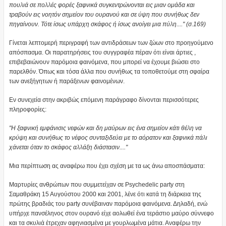
πουλιά σε πολλές φορές ξαφνικά συγκεντρώνονται εις μιαν ομάδα και
τραβούν εις νοητόν σημείον του ουρανού και σε ύψη που συνήθως δεν
πηγαίνουν. Τότε ίσως υπάρχη σκάφος ή ίσως ανοίγει μια πύλη...." (σ.169)
Γίνεται λεπτομερή περιγραφή των αντιδράσεων των ζώων στο προηγούμενο
απόσπασμα. Οι παρατηρήσεις του συγγραφέα πέραν ότι είναι άρτιες ,
επιβεβαιώνουν παρόμοια φαινόμενα, που μπορεί να έχουμε βιώσει στο
παρελθόν. Όπως και τόσα άλλα που συνήθως τα τοποθετούμε στη σφαίρα
των ανεξήγητων ή παράξενων φαινομένων.
Εν συνεχεία στην ακριβώς επόμενη παράγραφο δίνονται περισσότερες
πληροφορίες:
"Η ξαφνική εμφάνισις νεφών και δη μαύρων εις ένα σημείον κάτι θέλη να
κρύψη και συνήθως το νέφος συνταξιδεύει με το αόρατον και ξαφνικά πάλι
χάνεται όταν το σκάφος αλλάξη διάστασιν...."
Μια περίπτωση ας αναφέρω που έχει σχέση με τα ως άνω αποσπάσματα:
Μαρτυρίες ανθρώπων που συμμετείχαν σε Psychedelic party στη
Σαμαθράκη 15 Αυγούστου 2000 και 2001, λένε ότι κατά τη διάρκεια της
πρώτης βραδιάς του party συνέβαιναν παρόμοια φαινόμενα. Δηλαδή, ενώ
υπήρχε πανσέληνος στον ουρανό είχε αολωθεί ένα τεράστιο μαύρο σύννεφο
και τα σκυλιά έτρεχαν αφηνιασμένα με γουρλωμένα μάτια. Αναφέρω την