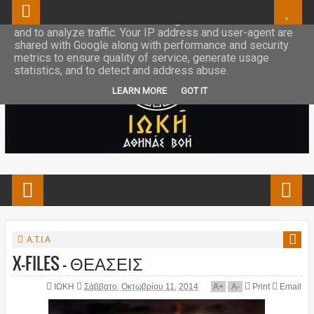
This site uses cookies from Google to deliver its services
and to analyze traffic. Your IP address and user-agent are
shared with Google along with performance and security
metrics to ensure quality of service, generate usage
statistics, and to detect and address abuse.
LEARN MORE
GOT IT
Α.Τ.Ι.Α
X-FILES - ΘΕΑΣΕΙΣ
ΙΩΚΗ
Σάββατο, Οκτωβρίου 11, 2014
A
+
A
-
Print
Email