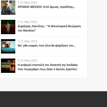
21
May
2023
ΧΡΟΝΗΣ ΜΙΣΣΙΟΣ! Από ήρωας, προδότης...
21
May
2023
Δημήτρης Λιαντίνης - "Η Φιλοσοφική Θεώρηση
του Θανάτου"
21
May
2023
Θα ΄ρθει καιρός που όλοι θα ψηφίζουν τον...
21
May
2023
Η φοβερή επιστολή του διοικητή της Ιουδαίας
που περιγράφει πως ήταν ο Ιησούς Χριστός!