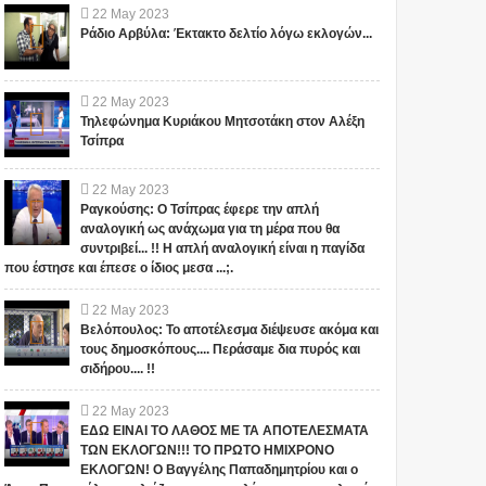
22
May
2023
Ράδιο Αρβύλα: Έκτακτο δελτίο λόγω εκλογών...
22
May
2023
Τηλεφώνημα Κυριάκου Μητσοτάκη στον Αλέξη
Τσίπρα
22
May
2023
Ραγκούσης: Ο Τσίπρας έφερε την απλή
αναλογική ως ανάχωμα για τη μέρα που θα
συντριβεί... !! Η απλή αναλογική είναι η παγίδα
που έστησε και έπεσε ο ίδιος μεσα ...;.
22
May
2023
Βελόπουλος: Το αποτέλεσμα διέψευσε ακόμα και
τους δημοσκόπους.... Περάσαμε δια πυρός και
σιδήρου.... !!
22
May
2023
ΕΔΩ ΕΙΝΑΙ ΤΟ ΛΑΘΟΣ ΜΕ ΤΑ ΑΠΟΤΕΛΕΣΜΑΤΑ
ΤΩΝ ΕΚΛΟΓΩΝ!!! ΤΟ ΠΡΩΤΟ ΗΜΙΧΡΟΝΟ
ΕΚΛΟΓΩΝ! Ο Βαγγέλης Παπαδημητρίου και ο