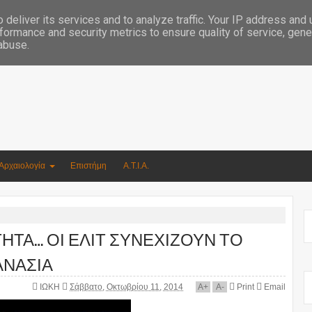
Συγγραφέας Νικόλαος Αργυρίου
deliver its services and to analyze traffic. Your IP address and
formance and security metrics to ensure quality of service, gen
 abuse.
Αρχαιολογία
Επιστήμη
Α.Τ.Ι.Α.
ΗΤΑ… ΟΙ ΕΛΙΤ ΣΥΝΕΧΙΖΟΥΝ ΤΟ
ΑΝΑΣΙΑ
ΙΩΚΗ
Σάββατο, Οκτωβρίου 11, 2014
A
+
A
-
Print
Email