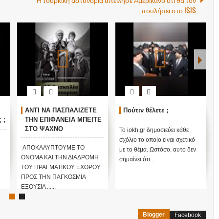
πουλήσει στο ISIS
ΑΝΤΙ ΝΑ ΠΑΣΠΑΛΙΖΕΤΕ
Πούτιν θέλετε ;
 ;
ΤΗΝ ΕΠΙΦΑΝΕΙΑ ΜΠΕΙΤΕ
ΣΤΟ ΨΑΧΝΟ
Το iokh.gr δημοσιεύει κάθε
ΕΠΙΤΕΛΟΥΣ... ΑΛΗΘΕΙΑ
σχόλιο το οποίο είναι σχετικό
ΠΟΙΟ ΠΡΑΓΜΑΤΙΚΑ ΕΙΝΑΙ
ΑΠΟΚΑΛΥΠΤΟΥΜΕ ΤΟ
με το θέμα. Ωστόσο, αυτό δεν
ΤΟ ΟΝΟΜΑ ΤΟΥ
ΟΝΟΜΑ ΚΑΙ ΤΗΝ ΔΙΑΔΡΟΜΗ
σημαίνει ότι...
ΕΧΘΡΟΥ; ΠΩΣ ΤΑ ΕΚΑΝΕ
ΤΟΥ ΠΡΑΓΜΑΤΙΚΟΥ ΕΧΘΡΟΥ
ΟΛΑ... ΑΛΛΙΩΣ... ΚΙ ΟΛΑ
ΠΡΟΣ ΤΗΝ ΠΑΓΚΟΣΜΙΑ
ΚΑΤΑ ΤΗΣ
ΕΞΟΥΣΙΑ ......
ΑΝΘΡΩΠΟΤΗΤΑΣ...;;;
Blogger
Facebook