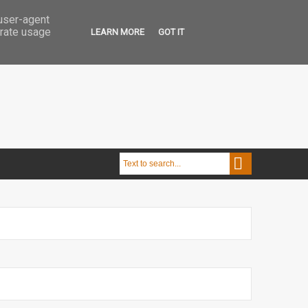
 user-agent
erate usage
LEARN MORE
GOT IT