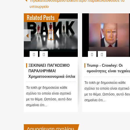
υπουργείο
Related Posts
ΞΕΚΙΝΑΕΙ ΠΑΓΚΟΣΜΙΟ
Trump - Crowley: Οι
ΠΑΡΑΛΗΡΗΜΑ!
ομοιότητες είναι τυχαίες
Χρηματοοικονομικά όπλα
οικονομικής
Το iokh.gr δημοσιεύει κάθε
καταστροφής !Τι
Το iokh.gr δημοσιεύει κάθε
σχόλιο το οποίο είναι σχετικό
κρύβεται πίσω από αυτό
σχόλιο το οποίο είναι σχετικό
με το θέμα. Ωστόσο, αυτό δεν
που έχει ήδη ξεκινήσει :
με το θέμα. Ωστόσο, αυτό δεν
σημαίνει ότι...
Η συστημική απάτη που
σημαίνει ότι...
ξεδιπλώνεται μέσα από
το σκιώδες τραπεζικό
σύστημα...
Δημοσίευση σχολίου