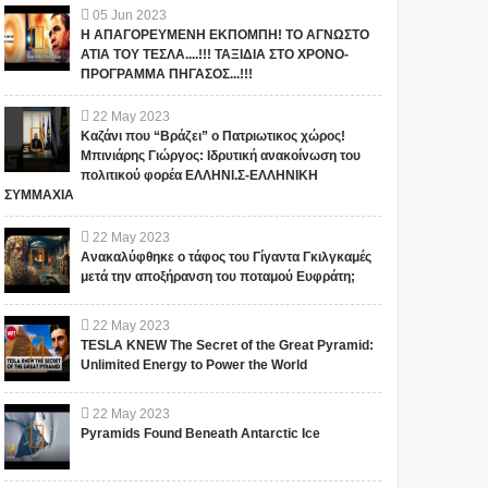
05
Jun
2023
Η ΑΠΑΓΟΡΕΥΜΕΝΗ ΕΚΠΟΜΠΗ! ΤΟ ΑΓΝΩΣΤΟ
ΑΤΙΑ ΤΟΥ ΤΕΣΛΑ....!!! ΤΑΞΙΔΙΑ ΣΤΟ ΧΡΟΝΟ-
ΠΡΟΓΡΑΜΜΑ ΠΗΓΑΣΟΣ...!!!
22
May
2023
Καζάνι που “Βράζει” ο Πατριωτικος χώρος!
Μπινιάρης Γιώργος: Ιδρυτική ανακοίνωση του
πολιτικού φορέα ΕΛΛΗΝΙ.Σ-ΕΛΛΗΝΙΚΗ
ΣΥΜΜΑΧΙΑ
22
May
2023
ΠΑΓΚΟΣΜΙΑ ΚΡΑΥΓΗ
ΠΑΓΚΟΣΜΙΑ
Ανακαλύφθηκε ο τάφος του Γίγαντα Γκιλγκαμές
ΠΟΛΕΜΟΥ: Υπάρχει
ΕΡΩΤΗΜΑΤΙΚΑ! Τι
μετά την αποξήρανση του ποταμού Ευφράτη;
ευκαιρία για ειρήνη από
ετοιμάζουν για τους
την μυστική κυβέρνηση
ανθρώπους;
22
May
2023
των Η.Π.Α;
Έχει επέλθει στην ιστορία
Το iokh.gr δημοσιεύει κάθε
TESLA KNEW The Secret of the Great Pyramid:
πολλές φορές η λέξη: πόλεμος.
σχόλιο το οποίο είναι σχετικό
Unlimited Energy to Power the World
Αν και ο πόλεμος δεν έχει η...
με το θέμα. Ωστόσο, αυτό δεν
σημαίνει ότι...
22
May
2023
Pyramids Found Beneath Antarctic Ice