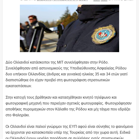
Δύο Ολλανδοί κατάσκοποι της ΜΙΤ συνελήφθησαν στην Ρόδο.
Συνελήφθησαν από αστυνομικούς της Υποδιεύθυνσης Ασφαλείας Ρόδου
δυο υπήκοοι Ολλανδίας (άνδρας και γυναίκα) ηλικίας 35 και 34 ετών γιατί
διαπιστώθηκε ότι είχαν προβεί στη φωτογράφιση στρατιωτικών
εγκαταστάσεων.
Στην κατοχή τους βρέθηκαν και κατασχέθηκαν κινητό τηλέφωνο και
φωτογραφική μηχανή που περιείχαν σχετικές φωτογραφίες. Φωτογράφησαν
αποθήκες πυρομαχικών στον Κάλαθο της Ρόδου και μ/χ τάγμα που εδράζει
στο Φαληράκι.
Οι Ολλανδοί είναι παλιοί γνώριμοι της ΕΥΠ αφού είναι σύνηθες το φαινόμενο
να έρχονται για κατασκοπεία υπέρ της Τουρκίας από την χωρα αυτή. Ειδικά
οι Ολλανδοί έχουν μεγάλη παράδοση σε συλλήψεις εντός στρατιωτικών