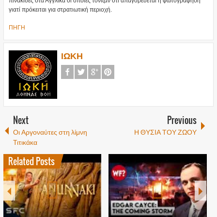
πινακίδες στα Αγγλικα οι οποίες τόνιζαν ότι άπαγορεύεται η φωτογράφηση
γιατί πρόκειται για στρατιωτική περιοχή.
ΠΗΓΗ
ΙΩΚΗ
Next
Previous
Οι Αργοναύτες στη λίμνη
Η ΘΥΣΙΑ ΤΟΥ ΖΩΟΥ
Τιτικάκα
Related Posts