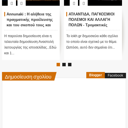
Annunaki : Η αλήθεια της
ΑΤΛΑΝΤΙΔΑ, ΠΑΓΚΟΣΜΙΟΙ
πραγματικής προέλευσης
ΠΟΛΕΜΟΙ ΚΑΙ ΑΛΛΑΓΗ
και του σκοπού τους και
ΠΟΛΩΝ - Τρομακτικές
αναστολή λειτουργίας μας
προβλέψεις του Edgar
....
Cayce (Video)
Η παρούσα δημοσίευση είναι η
Το iokh.gr δημοσιεύει κάθε σχόλιο
τελευταία δημοσίευση:Αναστολή
το οποίο είναι σχετικό με το θέμα.
λειτουργίας της ιστοσελίδας...Εδώ
Ωστόσο, αυτό δεν σημαίνει ότι...
και 1...
Δημοσίευση σχολίου
Blogger
Facebook