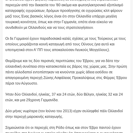
περιοχών από την δεκαετία του '80 ακόμα και φωτοηλεκτρονικό εξοπλισμό
καταγραφής οχυρώσεων, δρόμων προσέγγισης σε οχυρώσεις κλπ φέρουν
μαζί τους.Ένας βασικός λόγος έιναι ότι στην Ολλανδία υπάρχει μεγάλη
τουρκική κοινότητα, όπως και στην Γερμανία, οπότε είναι εύκολο να
συνδεθούν με Ολλανδούς και να τους στρατολογήσουν.
Οι δε Γερμανοί έχουν παραδοσιακά καλές σχέσεις με τους Τούρκους με τους
οποίους μοιράζονται κοινή καταγωγή από τους Ούνους (για αυτό και
υποτιμητικά στον Α' ΠΠ τους αποκαλούσαν Λευκούς Μογγόλους).
Θυμίζουμε και τις δύο περσινές περιπτώσεις του Έβρου, για να δέιτε την
ολλανδική συνέπεια στην κατασκοπεία εις βάρος της χώρας μας. Στην πρώτη
πέντε αλλοδαποί εντοπίστηκαν να κινούνται χωρίς άδεια εισόδου σε
απαγορευμένη περιοχή Ζώνης Ασφάλειας Προκαλύψεως στις Φέρρες Έβρου
πέρσι τον Αύγουστο.
Ήταν δύο Ολλανδοί, ηλικίας, 37 και 24 ετών, δύο Βέλγοι, ηλικίας 32 και 24
ετών, και μια 29χρονη Γερμανίδα.
Δύο μήνες νωρίτερα (τον Ιούνιο του 2013) είχαν συλληφθεί πάλι Ολλανδοί
στην περιοχή μαροκινής καταγωγής.
Σημειώνεται ότι οι περιοχές στη Ρόδο όπως και στον Έβρο παντού έχουν