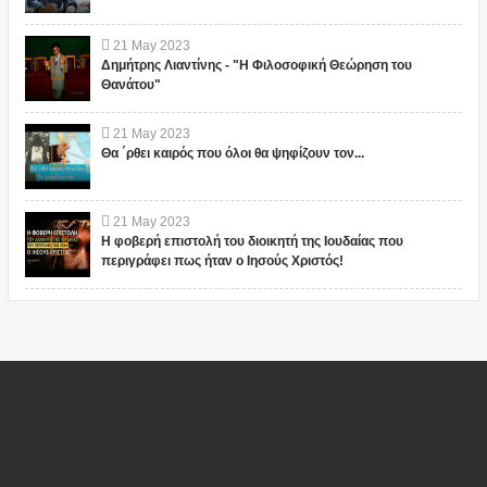
21
May
2023
Δημήτρης Λιαντίνης - "Η Φιλοσοφική Θεώρηση του
Θανάτου"
21
May
2023
Θα ΄ρθει καιρός που όλοι θα ψηφίζουν τον...
21
May
2023
Η φοβερή επιστολή του διοικητή της Ιουδαίας που
περιγράφει πως ήταν ο Ιησούς Χριστός!