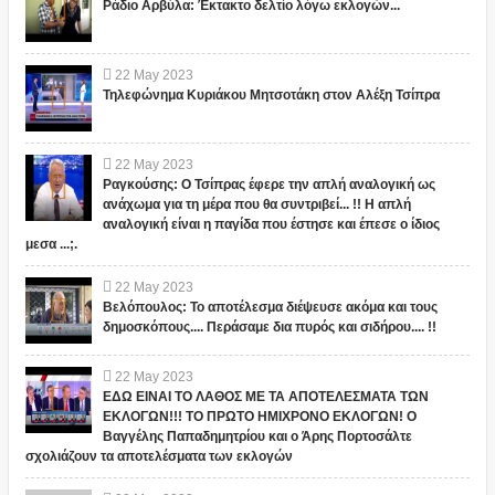
Ράδιο Αρβύλα: Έκτακτο δελτίο λόγω εκλογών...
22
May
2023
Τηλεφώνημα Κυριάκου Μητσοτάκη στον Αλέξη Τσίπρα
22
May
2023
Ραγκούσης: Ο Τσίπρας έφερε την απλή αναλογική ως
ανάχωμα για τη μέρα που θα συντριβεί... !! Η απλή
αναλογική είναι η παγίδα που έστησε και έπεσε ο ίδιος
μεσα ...;.
22
May
2023
Βελόπουλος: Το αποτέλεσμα διέψευσε ακόμα και τους
δημοσκόπους.... Περάσαμε δια πυρός και σιδήρου.... !!
22
May
2023
ΕΔΩ ΕΙΝΑΙ ΤΟ ΛΑΘΟΣ ΜΕ ΤΑ ΑΠΟΤΕΛΕΣΜΑΤΑ ΤΩΝ
ΕΚΛΟΓΩΝ!!! ΤΟ ΠΡΩΤΟ ΗΜΙΧΡΟΝΟ ΕΚΛΟΓΩΝ! Ο
Βαγγέλης Παπαδημητρίου και ο Άρης Πορτοσάλτε
σχολιάζουν τα αποτελέσματα των εκλογών