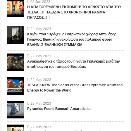
05
Jun
2023
Η ΑΠΑΓΟΡΕΥΜΕΝΗ ΕΚΠΟΜΠΗ! ΤΟ ΑΓΝΩΣΤΟ ΑΤΙΑ ΤΟΥ
ΤΕΣΛΑ....!!! ΤΑΞΙΔΙΑ ΣΤΟ ΧΡΟΝΟ-ΠΡΟΓΡΑΜΜΑ
ΠΗΓΑΣΟΣ...!!!
22
May
2023
Καζάνι που “Βράζει” ο Πατριωτικος χώρος! Μπινιάρης
Γιώργος: Ιδρυτική ανακοίνωση του πολιτικού φορέα
ΕΛΛΗΝΙ.Σ-ΕΛΛΗΝΙΚΗ ΣΥΜΜΑΧΙΑ
22
May
2023
Ανακαλύφθηκε ο τάφος του Γίγαντα Γκιλγκαμές μετά την
αποξήρανση του ποταμού Ευφράτη;
22
May
2023
TESLA KNEW The Secret of the Great Pyramid: Unlimited
Energy to Power the World
22
May
2023
Pyramids Found Beneath Antarctic Ice
22
May
2023