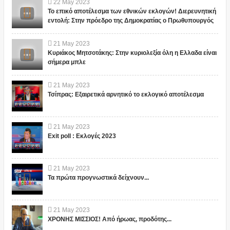
22
May
2023
Το επικό αποτέλεσμα των εθνικών εκλογών! Διερευνητική
εντολή: Στην πρόεδρο της Δημοκρατίας ο Πρωθυπουργός
21
May
2023
Κυριάκος Μητσοτάκης: Στην κυριολεξία όλη η Ελλαδα είναι
σήμερα μπλε
21
May
2023
Τσίπρας: Εξαιρετικά αρνητικό το εκλογικό αποτέλεσμα
21
May
2023
Exit poll : Εκλογές 2023
21
May
2023
Τα πρώτα προγνωστικά δείχνουν...
21
May
2023
ΧΡΟΝΗΣ ΜΙΣΣΙΟΣ! Από ήρωας, προδότης...