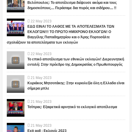
Βελόπουλος: Το αποτέλεσμα διέψευσε ακόμα και τους
δημοσκόπους.... Περάσαμε δια πυρός και σιδήρου.... !!
22
May
2023
ΕΔΩ ΕΙΝΑΙ ΤΟ ΛΑΘΟΣ ΜΕ ΤΑ ΑΠΟΤΕΛΕΣΜΑΤΑ ΤΩΝ
ΕΚΛΟΓΩΝ!!! ΤΟ ΠΡΩΤΟ ΗΜΙΧΡΟΝΟ ΕΚΛΟΓΩΝ! Ο
Βαγγέλης Παπαδημητρίου και ο Άρης Πορτοσάλτε
σχολιάζουν τα αποτελέσματα των εκλογών
22
May
2023
Το επικό αποτέλεσμα των εθνικών εκλογών! Διερευνητική
εντολή: Στην πρόεδρο της Δημοκρατίας ο Πρωθυπουργός
21
May
2023
Κυριάκος Μητσοτάκης: Στην κυριολεξία όλη η Ελλαδα είναι
σήμερα μπλε
21
May
2023
Τσίπρας: Εξαιρετικά αρνητικό το εκλογικό αποτέλεσμα
21
May
2023
Exit poll : Εκλογές 2023