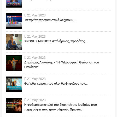
21
May
2023
Τα πρώτα προγνωστικά δείχνουν...
21
May
2023
ΧΡΟΝΗΣ ΜΙΣΣΙΟΣ! Από ήρωας, προδότης...
21
May
2023
Δημήτρης Λιαντίνης - "Η Φιλοσοφική Θεώρηση του
Θανάτου"
21
May
2023
Θα ΄ρθει καιρός που όλοι θα ψηφίζουν τον...
21
May
2023
Η φοβερή επιστολή του διοικητή της Ιουδαίας που
περιγράφει πως ήταν ο Ιησούς Χριστός!