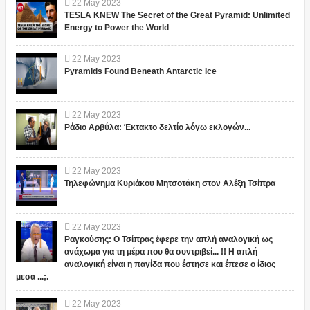
22
May
2023
TESLA KNEW The Secret of the Great Pyramid: Unlimited
Energy to Power the World
22
May
2023
Pyramids Found Beneath Antarctic Ice
22
May
2023
Ράδιο Αρβύλα: Έκτακτο δελτίο λόγω εκλογών...
22
May
2023
Τηλεφώνημα Κυριάκου Μητσοτάκη στον Αλέξη Τσίπρα
22
May
2023
Ραγκούσης: Ο Τσίπρας έφερε την απλή αναλογική ως
ανάχωμα για τη μέρα που θα συντριβεί... !! Η απλή
αναλογική είναι η παγίδα που έστησε και έπεσε ο ίδιος
μεσα ...;.
22
May
2023