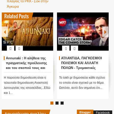
πλαγίας το ΡΚΚ – Σοκ στην
Άγκυρα
Related Posts
Annunaki : Η αλήθεια της
ΑΤΛΑΝΤΙΔΑ, ΠΑΓΚΟΣΜΙΟΙ
πραγματικής προέλευσης
ΠΟΛΕΜΟΙ ΚΑΙ ΑΛΛΑΓΗ
και του σκοπού τους και
ΠΟΛΩΝ - Τρομακτικές
αναστολή λειτουργίας μας
προβλέψεις του Edgar
....
Cayce (Video)
Η παρούσα δημοσίευση είναι η
Το iokh.gr δημοσιεύει κάθε σχόλιο
τελευταία δημοσίευση:Αναστολή
το οποίο είναι σχετικό με το θέμα.
λειτουργίας της ιστοσελίδας...Εδώ
Ωστόσο, αυτό δεν σημαίνει ότι...
και 1...
Δημοσίευση σχολίου
Blogger
Facebook