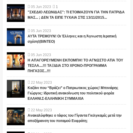
05
Jun
2023
1
"ΣΧΕΔΙΟ ΛΕΩΝΙΔΑΣ": ΤΙ ΕΤΟΙΜΑΖΟΥΝ ΓΙΑ ΤΗΝ ΠΑΤΡΙΔΑ
ΜΑΣ... ; ΔΕΝ ΤΑ ΕΙΠΕ ΤΥΧΑΙΑ ΣΤΙΣ 13/11/2015...
05
Jun
2023
ΑΥΤΑ ΤΡΕΜΟΥΝ! Οι Έλληνες και η Άγνωστη Ιερατική
σχέση!(ΒΙΝΤΕΟ)
05
Jun
2023
Η ΑΠΑΓΟΡΕΥΜΕΝΗ ΕΚΠΟΜΠΗ! ΤΟ ΑΓΝΩΣΤΟ ΑΤΙΑ ΤΟΥ
ΤΕΣΛΑ....!!! ΤΑΞΙΔΙΑ ΣΤΟ ΧΡΟΝΟ-ΠΡΟΓΡΑΜΜΑ
ΠΗΓΑΣΟΣ...!!!
22
May
2023
Καζάνι που “Βράζει” ο Πατριωτικος χώρος! Μπινιάρης
Γιώργος: Ιδρυτική ανακοίνωση του πολιτικού φορέα
ΕΛΛΗΝΙ.Σ-ΕΛΛΗΝΙΚΗ ΣΥΜΜΑΧΙΑ
22
May
2023
Ανακαλύφθηκε ο τάφος του Γίγαντα Γκιλγκαμές μετά την
αποξήρανση του ποταμού Ευφράτη;