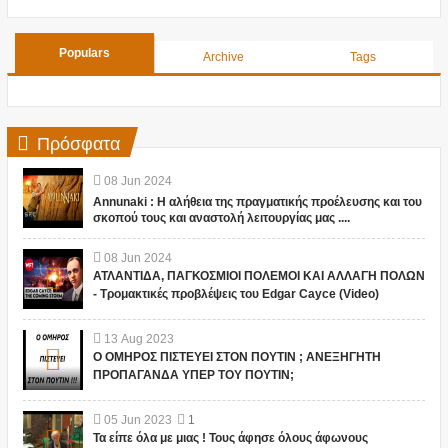
Populars
Archive
Tags
Πρόσφατα
08
Jun
2024
Annunaki : Η αλήθεια της πραγματικής προέλευσης και του
σκοπού τους και αναστολή λειτουργίας μας ....
08
Jun
2024
ΑΤΛΑΝΤΙΔΑ, ΠΑΓΚΟΣΜΙΟΙ ΠΟΛΕΜΟΙ ΚΑΙ ΑΛΛΑΓΗ ΠΟΛΩΝ
- Τρομακτικές προβλέψεις του Edgar Cayce (Video)
13
Aug
2023
Ο ΟΜΗΡΟΣ ΠΙΣΤΕΥΕΙ ΣΤΟΝ ΠΟΥΤΙΝ ; ΑΝΕΞΗΓΗΤΗ
ΠΡΟΠΑΓΑΝΔΑ ΥΠΕΡ ΤΟΥ ΠΟΥΤΙΝ;
05
Jun
2023
1
Τα είπε όλα με μιας ! Τους άφησε όλους άφωνους