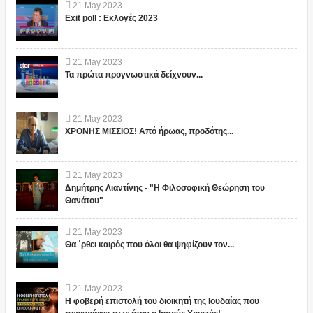
21
May
2023
Exit poll : Εκλογές 2023
21
May
2023
Τα πρώτα προγνωστικά δείχνουν...
21
May
2023
ΧΡΟΝΗΣ ΜΙΣΣΙΟΣ! Από ήρωας, προδότης...
21
May
2023
Δημήτρης Λιαντίνης - "Η Φιλοσοφική Θεώρηση του
Θανάτου"
21
May
2023
Θα ΄ρθει καιρός που όλοι θα ψηφίζουν τον...
21
May
2023
Η φοβερή επιστολή του διοικητή της Ιουδαίας που