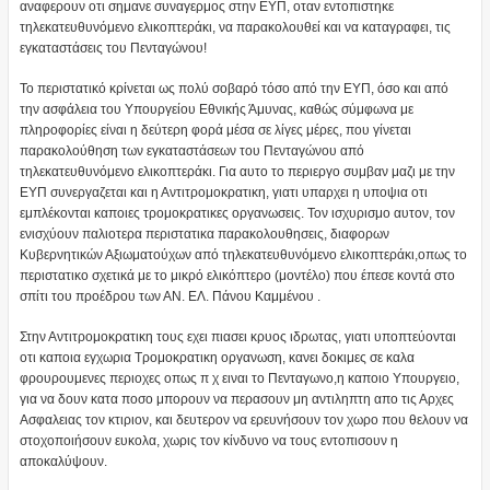
αναφερουν οτι σημανε συναγερμος στην ΕΥΠ, οταν εντοπιστηκε
τηλεκατευθυνόμενο ελικοπτεράκι, να παρακολουθεί και να καταγραφει, τις
εγκαταστάσεις του Πενταγώνου!
Το περιστατικό κρίνεται ως πολύ σοβαρό τόσο από την ΕΥΠ, όσο και από
την ασφάλεια του Υπουργείου Εθνικής Άμυνας, καθώς σύμφωνα με
πληροφορίες είναι η δεύτερη φορά μέσα σε λίγες μέρες, που γίνεται
παρακολούθηση των εγκαταστάσεων του Πενταγώνου από
τηλεκατευθυνόμενο ελικοπτεράκι. Για αυτο το περιεργο συμβαν μαζι με την
ΕΥΠ συνεργαζεται και η Αντιτρομοκρατικη, γιατι υπαρχει η υποψια οτι
εμπλέκονται καποιες τρομοκρατικες οργανωσεις. Τον ισχυρισμο αυτον, τον
ενισχύουν παλιοτερα περιστατικα παρακολουθησεις, διαφορων
Κυβερνητικών Αξιωματούχων από τηλεκατευθυνόμενο ελικοπτεράκι,οπως το
περιστατικο σχετικά με το μικρό ελικόπτερο (μοντέλο) που έπεσε κοντά στο
σπίτι του προέδρου των ΑΝ. ΕΛ. Πάνου Καμμένου .
Στην Αντιτρομοκρατικη τους εχει πιασει κρυος ιδρωτας, γιατι υποπτεύονται
οτι καποια εγχωρια Τρομοκρατικη οργανωση, κανει δοκιμες σε καλα
φρουρουμενες περιοχες οπως π χ ειναι το Πενταγωνο,η καποιο Υπουργειο,
για να δουν κατα ποσο μπορουν να περασουν μη αντιληπτη απο τις Αρχες
Ασφαλειας τον κτιριον, και δευτερον να ερευνήσουν τον χωρο που θελουν να
στοχοποιήσουν ευκολα, χωρις τον κίνδυνο να τους εντοπισουν η
αποκαλύψουν.