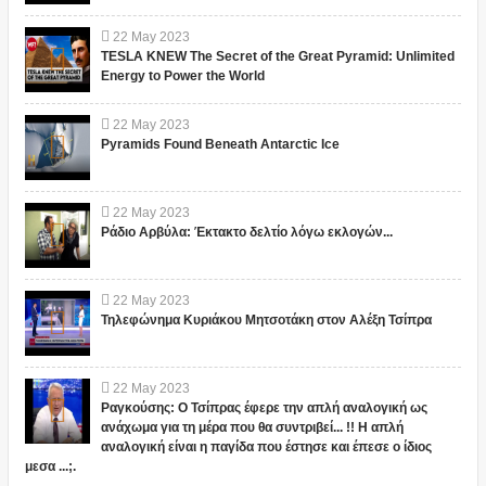
22
May
2023
TESLA KNEW The Secret of the Great Pyramid: Unlimited
Energy to Power the World
22
May
2023
Pyramids Found Beneath Antarctic Ice
22
May
2023
Ράδιο Αρβύλα: Έκτακτο δελτίο λόγω εκλογών...
22
May
2023
Τηλεφώνημα Κυριάκου Μητσοτάκη στον Αλέξη Τσίπρα
22
May
2023
Ραγκούσης: Ο Τσίπρας έφερε την απλή αναλογική ως
ανάχωμα για τη μέρα που θα συντριβεί... !! Η απλή
αναλογική είναι η παγίδα που έστησε και έπεσε ο ίδιος
μεσα ...;.