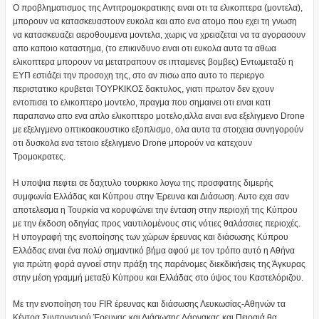
Ο προβληματισμος της Αντιτρομοκρατικης ειναι οτι τα ελικοπτερα (μοντελα),
μπορουν να κατασκευαστουν ευκολα και απο ενα ατομο που εχει τη γνωση
να κατασκευαζει αεροθουμενα μοντελα, χωρις να χρειαζεται να τα αγορασουν
απο καποιο καταστημα, (το επικινδυνο ειναι οτι ευκολα αυτα τα αθωα
ελικοπτερα μπορουν να μετατραπουν σε ιπταμενες βομβες) Εντωμεταξύ η
ΕΥΠ εστιάζει την προσοχη της, στο αν πισω απο αυτο το περιεργο
περιστατικο κρυβεται ΤΟΥΡΚΙΚΟΣ δακτυλος, γιατι πρωτον δεν εχουν
εντοπισει το ελικοπτερο μοντελο, πραγμα που σημαινει οτι ειναι κατι
παραπανω απο ενα απλο ελικοπτερο μοτελο,αλλα ειναι ενα εξελιγμενο Drone
με εξελιγμενο οπτικοακουστικο εξοπλισμο, ολα αυτα τα στοιχεια συνηγορούν
οτι δυσκολα ενα τετοιο εξελιγμενο Drone μπορούν να κατεχουν
Τρομοκρατες.
Η υποψια πεφτει σε δαχτυλο τουρκικο λογω της προσφατης διμερής
συμφωνία Ελλάδας και Κύπρου στην Έρευνα και Διάσωση. Αυτο εχει σαν
αποτελεσμα η Τουρκία να κορυφώνει την ένταση στην περιοχή της Κύπρου
με την έκδοση οδηγίας προς ναυτιλομένους στις νότιες θαλάσσιες περιοχές.
Η υπογραφή της ενοποίησης των χώρων έρευνας και διάσωσης Κύπρου
Ελλάδας ειναι ένα πολύ σημαντικό βήμα αφού με τον τρόπο αυτό η Αθήνα
για πρώτη φορά αγνοεί στην πράξη της παράνομες διεκδικήσεις της Άγκυρας
στην μέση γραμμή μεταξύ Κύπρου και Ελλάδας στο ύψος του Καστελόριζου.
Με την ενοποίηση του FIR έρευνας και διάσωσης Λευκωσίας-Αθηνών τα
Κέντρα Συντονισμού Έρευνας και Διάσωσης Λάρνακας και Πειραιά θα