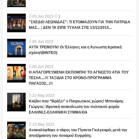
05
Jun
2023
1
"ΣΧΕΔΙΟ ΛΕΩΝΙΔΑΣ": ΤΙ ΕΤΟΙΜΑΖΟΥΝ ΓΙΑ ΤΗΝ ΠΑΤΡΙΔΑ
ΜΑΣ... ; ΔΕΝ ΤΑ ΕΙΠΕ ΤΥΧΑΙΑ ΣΤΙΣ 13/11/2015...
05
Jun
2023
ΑΥΤΑ ΤΡΕΜΟΥΝ! Οι Έλληνες και η Άγνωστη Ιερατική
σχέση!(ΒΙΝΤΕΟ)
05
Jun
2023
Η ΑΠΑΓΟΡΕΥΜΕΝΗ ΕΚΠΟΜΠΗ! ΤΟ ΑΓΝΩΣΤΟ ΑΤΙΑ ΤΟΥ
ΤΕΣΛΑ....!!! ΤΑΞΙΔΙΑ ΣΤΟ ΧΡΟΝΟ-ΠΡΟΓΡΑΜΜΑ
ΠΗΓΑΣΟΣ...!!!
22
May
2023
Καζάνι που “Βράζει” ο Πατριωτικος χώρος! Μπινιάρης
Γιώργος: Ιδρυτική ανακοίνωση του πολιτικού φορέα
ΕΛΛΗΝΙ.Σ-ΕΛΛΗΝΙΚΗ ΣΥΜΜΑΧΙΑ
22
May
2023
Ανακαλύφθηκε ο τάφος του Γίγαντα Γκιλγκαμές μετά την
αποξήρανση του ποταμού Ευφράτη;