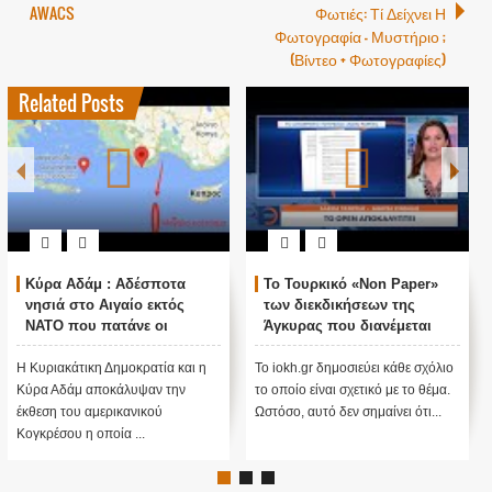
AWACS
Φωτιές: Τί Δείχνει Η
Φωτογραφία - Μυστήριο ;
(Βίντεο + Φωτογραφίες)
Related Posts
οτα
Το Τουρκικό «Non Paper»
Ιωάννης Μάζης: Περι
τός
των διεκδικήσεων της
πολεμική ενέργεια σε
ι
Άγκυρας που διανέμεται
Ελληνικό νησί
θήκη της
στις ξένες πρεσβείες
α και η
Το iokh.gr δημοσιεύει κάθε σχόλιο
Το iokh.gr δημοσιεύει κάθε 
την
το οποίο είναι σχετικό με το θέμα.
το οποίο είναι σχετικό με το
Ωστόσο, αυτό δεν σημαίνει ότι...
Ωστόσο, αυτό δεν σημαίνει ότ