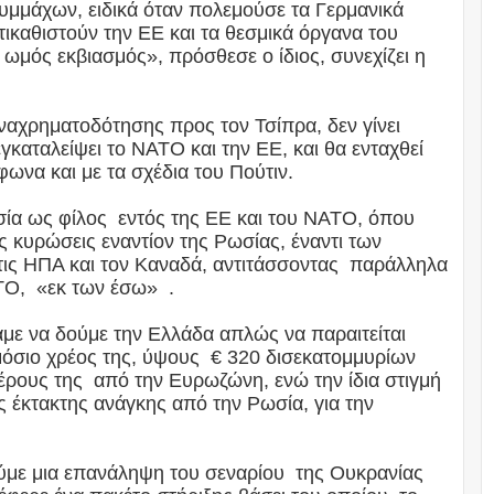
υμμάχων, ειδικά όταν πολεμούσε τα Γερμανικά
ικαθιστούν την ΕΕ και τα θεσμικά όργανα του
ωμός εκβιασμός», πρόσθεσε ο ίδιος, συνεχίζει η
ναχρηματοδότησης προς τον Τσίπρα, δεν γίνει
γκαταλείψει το ΝΑΤΟ και την ΕΕ, και θα ενταχθεί
να και με τα σχέδια του Πούτιν.
σία ως φίλος εντός της ΕΕ και του ΝΑΤΟ, όπου
ς κυρώσεις εναντίον της Ρωσίας, έναντι των
ις ΗΠΑ και τον Καναδά, αντιτάσσοντας παράλληλα
ΤΟ, «εκ των έσω» .
με να δούμε την Ελλάδα απλώς να παραιτείται
όσιο χρέος της, ύψους € 320 δισεκατομμυρίων
μέρους της από την Ευρωζώνη, ενώ την ίδια στιγμή
ς έκτακτης ανάγκης από την Ρωσία, για την
ύμε μια επανάληψη του σεναρίου της Ουκρανίας