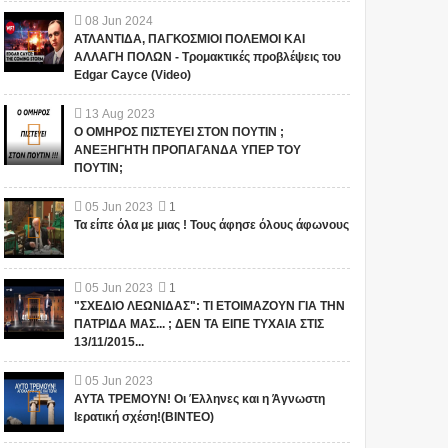
08
Jun
2024
ΑΤΛΑΝΤΙΔΑ, ΠΑΓΚΟΣΜΙΟΙ ΠΟΛΕΜΟΙ ΚΑΙ
ΑΛΛΑΓΗ ΠΟΛΩΝ - Τρομακτικές προβλέψεις του
Edgar Cayce (Video)
13
Aug
2023
Ο ΟΜΗΡΟΣ ΠΙΣΤΕΥΕΙ ΣΤΟΝ ΠΟΥΤΙΝ ;
ΑΝΕΞΗΓΗΤΗ ΠΡΟΠΑΓΑΝΔΑ ΥΠΕΡ ΤΟΥ
ΠΟΥΤΙΝ;
05
Jun
2023
1
Τα είπε όλα με μιας ! Τους άφησε όλους άφωνους
05
Jun
2023
1
"ΣΧΕΔΙΟ ΛΕΩΝΙΔΑΣ": ΤΙ ΕΤΟΙΜΑΖΟΥΝ ΓΙΑ ΤΗΝ
ΠΑΤΡΙΔΑ ΜΑΣ... ; ΔΕΝ ΤΑ ΕΙΠΕ ΤΥΧΑΙΑ ΣΤΙΣ
13/11/2015...
05
Jun
2023
ΑΥΤΑ ΤΡΕΜΟΥΝ! Οι Έλληνες και η Άγνωστη
Ιερατική σχέση!(ΒΙΝΤΕΟ)