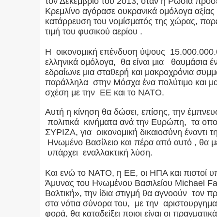
τον Δεκέμβριο του 2013, όταν η Ρωσία προσέ
Κρεμλίνο αγόρασε ουκρανικά ομόλογα αξίας
κατάρρευση του νομίσματός της χώρας, παρ
τιμή του φυσικού αερίου .
Η οικονομική επένδυση ύψους 15.000.000.0
ελληνικά ομόλογα, θα είναι μια θαυμάσια έν
εδραίωνε μια σταθερή και μακροχρόνια συμμ
παράλληλα στην Μόσχα ένα πολύτιμο και 
σχέση με την ΕΕ και το ΝΑΤΟ.
Αυτή η κίνηση θα δώσει, επίσης, την έμπνε
πολιτικά κινήματα ανά την Ευρώπη, τα οπ
ΣΥΡΙΖΑ, για οικονομική δικαιοσύνη έναντι τ
Ηνωμένο Βασίλειο και πέρα από αυτό , θα με
υπάρχει εναλλακτική λύση.
Και ενώ το ΝΑΤΟ, η ΕΕ, οι ΗΠΑ και πιστοί 
Άμυνας του Ηνωμένου Βασιλείου Michael Fall
Βαλτική», την ίδια στιγμή θα αγνοούν τον π
στα νότια σύνορα του, με την αριστουργηματ
φορά, θα καταδείξει ποιοι είναι οι πραγματικ