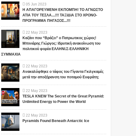
05
Jun
2023
Η ΑΠΑΓΟΡΕΥΜΕΝΗ ΕΚΠΟΜΠΗ! ΤΟ ΑΓΝΩΣΤΟ
ΑΤΙΑ ΤΟΥ ΤΕΣΛΑ....!!! ΤΑΞΙΔΙΑ ΣΤΟ ΧΡΟΝΟ-
ΠΡΟΓΡΑΜΜΑ ΠΗΓΑΣΟΣ...!!!
22
May
2023
Καζάνι που “Βράζει” ο Πατριωτικος χώρος!
Μπινιάρης Γιώργος: Ιδρυτική ανακοίνωση του
πολιτικού φορέα ΕΛΛΗΝΙ.Σ-ΕΛΛΗΝΙΚΗ
ΣΥΜΜΑΧΙΑ
22
May
2023
Ανακαλύφθηκε ο τάφος του Γίγαντα Γκιλγκαμές
μετά την αποξήρανση του ποταμού Ευφράτη;
22
May
2023
TESLA KNEW The Secret of the Great Pyramid:
Unlimited Energy to Power the World
22
May
2023
Pyramids Found Beneath Antarctic Ice