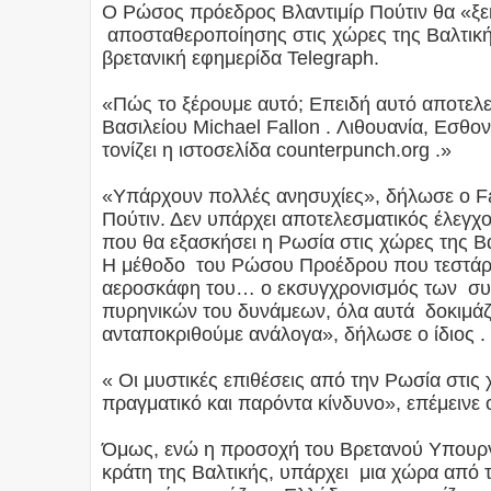
Ο Ρώσος πρόεδρος Βλαντιμίρ Πούτιν θα «ξεκ
αποσταθεροποίησης στις χώρες της Βαλτική
βρετανική εφημερίδα Telegraph.
«Πώς το ξέρουμε αυτό; Επειδή αυτό αποτε
Βασιλείου Michael Fallon . Λιθουανία, Εσθον
τονίζει η ιστοσελίδα counterpunch.org .»
«Υπάρχουν πολλές ανησυχίες», δήλωσε ο Fa
Πούτιν. Δεν υπάρχει αποτελεσματικός έλεγχ
που θα εξασκήσει η Ρωσία στις χώρες της Β
Η μέθοδο του Ρώσου Προέδρου που τεστάρε
αεροσκάφη του… ο εκσυγχρονισμός των συμ
πυρηνικών του δυνάμεων, όλα αυτά δοκιμάζο
ανταποκριθούμε ανάλογα», δήλωσε ο ίδιος .
« Οι μυστικές επιθέσεις από την Ρωσία στι
πραγματικό και παρόντα κίνδυνο», επέμεινε ο
Όμως, ενώ η προσοχή του Βρετανού Υπουργο
κράτη της Βαλτικής, υπάρχει μια χώρα από τ