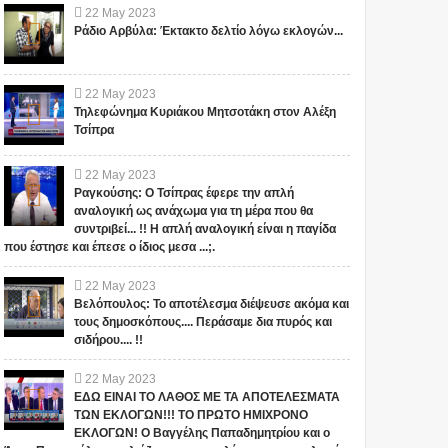
22
May
2023
Ράδιο Αρβύλα: Έκτακτο δελτίο λόγω εκλογών...
22
May
2023
Τηλεφώνημα Κυριάκου Μητσοτάκη στον Αλέξη
Τσίπρα
22
May
2023
Ραγκούσης: Ο Τσίπρας έφερε την απλή
αναλογική ως ανάχωμα για τη μέρα που θα
συντριβεί... !! Η απλή αναλογική είναι η παγίδα
που έστησε και έπεσε ο ίδιος μεσα ...;.
22
May
2023
Βελόπουλος: Το αποτέλεσμα διέψευσε ακόμα και
τους δημοσκόπους.... Περάσαμε δια πυρός και
σιδήρου.... !!
22
May
2023
ΕΔΩ ΕΙΝΑΙ ΤΟ ΛΑΘΟΣ ΜΕ ΤΑ ΑΠΟΤΕΛΕΣΜΑΤΑ
ΤΩΝ ΕΚΛΟΓΩΝ!!! ΤΟ ΠΡΩΤΟ ΗΜΙΧΡΟΝΟ
ΕΚΛΟΓΩΝ! Ο Βαγγέλης Παπαδημητρίου και ο