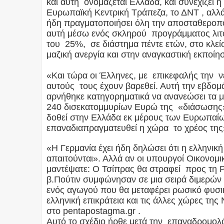
και αυτή ονομάζεται Ελλάδα, και συνεχίζει η
Ευρωπαϊκή Κεντρική Τράπεζα, το ΔΝΤ , αλλά
ήδη πραγματοποιήσει όλη την αποσταθεροπο
αυτή μέσω ενός σκληρού προγράμματος λιτό
του 25%, σε διάστημα πέντε ετών, στο κλε
μαζική ανεργία και στην αναγκαστική εκποίη
«Και τώρα οι Έλληνες, με επικεφαλής την 
αυτούς τους έχουν βαρεθεί. Αυτή την εβδο
αρνήθηκε κατηγορηματικά να ανανεώσει τα μ
240 δισεκατομμυρίων Ευρώ της «διάσωσης»
δοθεί στην Ελλάδα εκ μέρους των Ευρωπαίω
επαναδιαπραγματευθεί η χώρα το χρέος της»,
«Η Γερμανία έχει ήδη δηλώσει ότι η ελληνι
απαιτούνται». Αλλά αν οι υπουργοί Οικονομ
μαντέψατε: Ο Τσίπρας θα στραφεί προς τη Ρ
β.Πούτιν συμφώνησαν σε μια σειρά διμερών
ενός αγωγού που θα μεταφέρει ρωσικό φυσικ
ελληνική επικράτεια και τις άλλες χώρες τ
στο pentapostagma.gr .
Αυτό το σχέδιο ήρθε μετά την επαναδρομολ