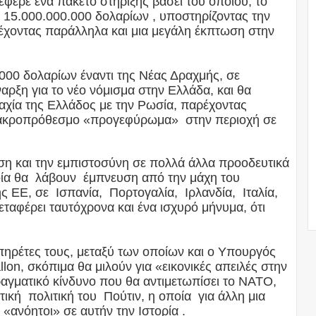
φερε ένα πακέτο στήριξης βάσει του οποίου, το
 15.000.000.000 δολαρίων , υποστηρίζοντας την
έχοντας παράλληλα και μια μεγάλη έκπτωση στην
00 δολαρίων έναντι της Νέας Δραχμής, σε
αρξη για το νέο νόμισμα στην Ελλάδα, και θα
αχία της Ελλάδος με την Ρωσία, παρέχοντας
μακροπρόθεσμο «προγεφύρωμα» στην περιοχή σε
υση και την εμπιστοσύνη σε πολλά άλλα προοδευτικά
οία θα λάβουν έμπνευση από την μάχη του
ης ΕΕ, σε Ισπανία, Πορτογαλία, Ιρλανδία, Ιταλία,
ταφέρει ταυτόχρονα και ένα ισχυρό μήνυμα, ότι
υπηρέτες τους, μεταξύ των οποίων και ο Υπουργός
on, σκόπιμα θα μιλούν για «εικονικές απειλές στην
ραγματικό κίνδυνο που θα αντιμετωπίσει το ΝΑΤΟ,
ική πολιτική του Πούτιν, η οποία για άλλη μια
ά «ανόητοι» σε αυτήν την Ιστορία .