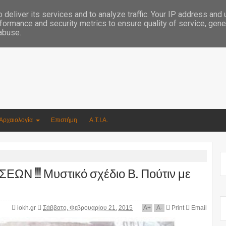
Συγγραφέας Νικόλαος Αργυρίου
deliver its services and to analyze traffic. Your IP address and
formance and security metrics to ensure quality of service, gen
 abuse.
Αρχαιολογία
Επιστήμη
Α.Τ.Ι.Α.
 !!! Μυστικό σχέδιο Β. Πούτιν με
iokh.gr
Σάββατο, Φεβρουαρίου 21, 2015
A
+
A
-
Print
Email