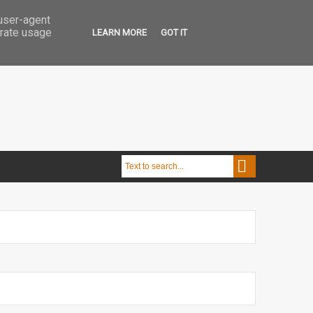
 user-agent
erate usage
LEARN MORE
GOT IT