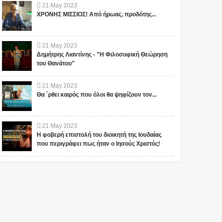
21
May
2023
ΧΡΟΝΗΣ ΜΙΣΣΙΟΣ! Από ήρωας, προδότης...
21
May
2023
Δημήτρης Λιαντίνης - "Η Φιλοσοφική Θεώρηση
του Θανάτου"
21
May
2023
Θα ΄ρθει καιρός που όλοι θα ψηφίζουν τον...
21
May
2023
Η φοβερή επιστολή του διοικητή της Ιουδαίας
που περιγράφει πως ήταν ο Ιησούς Χριστός!