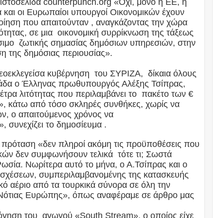
 ιστοσελίδα counterpunch.org «Όχι, μόνο η ΕΕ, η
 και οι Ευρωπαίοι υπουργοί Οικονομικών έχουν
ίηση που απαιτούνταν , αναγκάζοντας την χώρα
τητας, σε μια οικονομική συρρίκνωση της τάξεως
ίσιμο ζωτικής σημασίας δημόσιων υπηρεσιών, στην
ση της δημόσιας περιουσίας».
νεοεκλεγείσα κυβέρνηση του ΣΥΡΙΖΑ, δίκαια όλους
μάδα ο Έλληνας πρωθυπουργός Αλέξης Τσίπρας,
έτρα λιτότητας που περιλαμβάνει το πακέτο των €
, κάτω από τόσο σκληρές συνθήκες, χωρίς να
ν, ο απαιτούμενος χρόνος να
 συνεχίζει το δημοσίευμα .
κή πρόταση «δεν πληροί ακόμη τις προϋποθέσεις που
ικών δεν συμφωνήσουν τελικά τότε τι; Σωστά
ωσία. Νωρίτερα αυτό το μήνα, ο Α.Τσίπρας και ο
 σχέσεων, συμπεριλαμβανομένης της κατασκευής
ό αέριο από τα τουρκικά σύνορα σε όλη την
ης Νότιας Ευρώπης», όπως αναφέραμε σε άρθρο μας
όγηση του αγωγού «South Stream», ο οποίος είχε