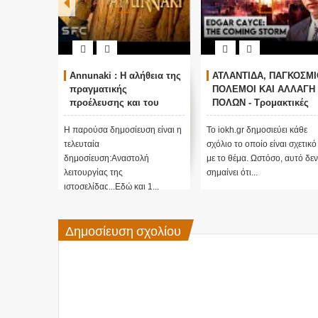
Annunaki : Η αλήθεια της
ΑΤΛΑΝΤΙΔΑ, ΠΑΓΚΟΣΜΙ
πραγματικής
ΠΟΛΕΜΟΙ ΚΑΙ ΑΛΛΑΓΗ
προέλευσης και του
ΠΟΛΩΝ - Τρομακτικές
σκοπού τους και
προβλέψεις του Edgar
αναστολή λειτουργίας
Cayce (Video)
Η παρούσα δημοσίευση είναι η
Το iokh.gr δημοσιεύει κάθε
μας ....
τελευταία
σχόλιο το οποίο είναι σχετικό
δημοσίευση:Αναστολή
με το θέμα. Ωστόσο, αυτό δεν
λειτουργίας της
σημαίνει ότι...
ιστοσελίδας...Εδώ και 1...
Δημοσίευση σχολίου