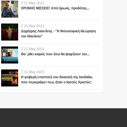
21
May
2023
ΧΡΟΝΗΣ ΜΙΣΣΙΟΣ! Από ήρωας, προδότης...
21
May
2023
Δημήτρης Λιαντίνης - "Η Φιλοσοφική Θεώρηση
του Θανάτου"
21
May
2023
Θα ΄ρθει καιρός που όλοι θα ψηφίζουν τον...
21
May
2023
Η φοβερή επιστολή του διοικητή της Ιουδαίας
που περιγράφει πως ήταν ο Ιησούς Χριστός!