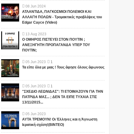
08
Jun
2024
ΑΤΛΑΝΤΙΔΑ, ΠΑΓΚΟΣΜΙΟΙ ΠΟΛΕΜΟΙ ΚΑΙ
ΑΛΛΑΓΗ ΠΟΛΩΝ - Τρομακτικές προβλέψεις του
Edgar Cayce (Video)
13
Aug
2023
Ο ΟΜΗΡΟΣ ΠΙΣΤΕΥΕΙ ΣΤΟΝ ΠΟΥΤΙΝ ;
ΑΝΕΞΗΓΗΤΗ ΠΡΟΠΑΓΑΝΔΑ ΥΠΕΡ ΤΟΥ
ΠΟΥΤΙΝ;
05
Jun
2023
1
Τα είπε όλα με μιας ! Τους άφησε όλους άφωνους
05
Jun
2023
1
"ΣΧΕΔΙΟ ΛΕΩΝΙΔΑΣ": ΤΙ ΕΤΟΙΜΑΖΟΥΝ ΓΙΑ ΤΗΝ
ΠΑΤΡΙΔΑ ΜΑΣ... ; ΔΕΝ ΤΑ ΕΙΠΕ ΤΥΧΑΙΑ ΣΤΙΣ
13/11/2015...
05
Jun
2023
ΑΥΤΑ ΤΡΕΜΟΥΝ! Οι Έλληνες και η Άγνωστη
Ιερατική σχέση!(ΒΙΝΤΕΟ)