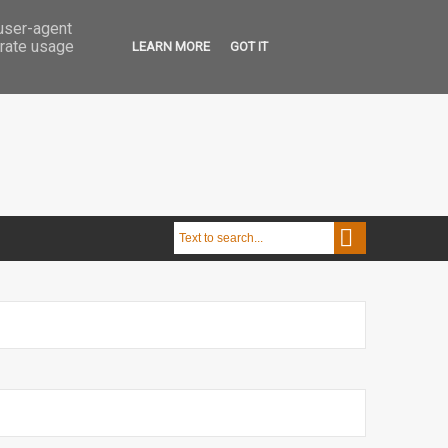
 user-agent
erate usage
LEARN MORE
GOT IT