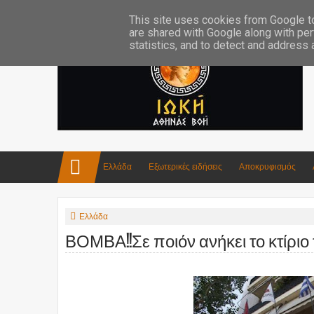
Επικοινωνία:info4iokh@gmail.com
Κατασκευές
Ποίηση
This site uses cookies from Google to 
are shared with Google along with per
statistics, and to detect and address
Ελλάδα
Εξωτερικές ειδήσεις
Αποκρυφισμός
Ελλάδα
ΒΟΜΒΑ!!Σε ποιόν ανήκει το κτίρι