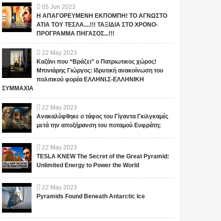
05
Jun
2023
Η ΑΠΑΓΟΡΕΥΜΕΝΗ ΕΚΠΟΜΠΗ! ΤΟ ΑΓΝΩΣΤΟ
ΑΤΙΑ ΤΟΥ ΤΕΣΛΑ....!!! ΤΑΞΙΔΙΑ ΣΤΟ ΧΡΟΝΟ-
ΠΡΟΓΡΑΜΜΑ ΠΗΓΑΣΟΣ...!!!
22
May
2023
Καζάνι που “Βράζει” ο Πατριωτικος χώρος!
Μπινιάρης Γιώργος: Ιδρυτική ανακοίνωση του
πολιτικού φορέα ΕΛΛΗΝΙ.Σ-ΕΛΛΗΝΙΚΗ
ΣΥΜΜΑΧΙΑ
22
May
2023
Ανακαλύφθηκε ο τάφος του Γίγαντα Γκιλγκαμές
μετά την αποξήρανση του ποταμού Ευφράτη;
22
May
2023
TESLA KNEW The Secret of the Great Pyramid:
Unlimited Energy to Power the World
22
May
2023
Pyramids Found Beneath Antarctic Ice