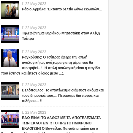
22
May
2023
Ράδιο Αρβύλα: Έκτακτο δελτίο λόγω εκλογών...
22
May
2023
Τηλεφώνημα Κυριάκου Μητσοτάκη στον Αλέξη
Τσίπρα
22
May
2023
Ραγκούσης: Ο Τσίπρας έφερε την απλή
αναλογική ως ανάχωμα για τη μέρα που θα
συντριβεί... !! Η απλή αναλογική είναι η παγίδα
που έστησε και έπεσε ο ίδιος μεσα ...;.
22
May
2023
Βελόπουλος: Το αποτέλεσμα διέψευσε ακόμα και
τους δημοσκόπους.... Περάσαμε δια πυρός και
σιδήρου.... !!
22
May
2023
1
ΕΔΩ ΕΙΝΑΙ ΤΟ ΛΑΘΟΣ ΜΕ ΤΑ ΑΠΟΤΕΛΕΣΜΑΤΑ
ΤΩΝ ΕΚΛΟΓΩΝ!!! ΤΟ ΠΡΩΤΟ ΗΜΙΧΡΟΝΟ
ΕΚΛΟΓΩΝ! Ο Βαγγέλης Παπαδημητρίου και ο