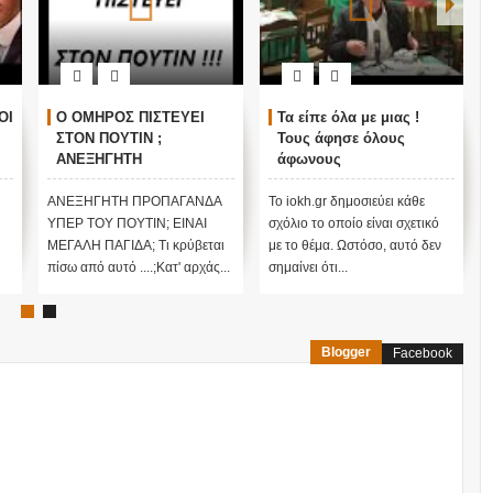
ΟΙ
Ο ΟΜΗΡΟΣ ΠΙΣΤΕΥΕΙ
Τα είπε όλα με μιας !
ΣΤΟΝ ΠΟΥΤΙΝ ;
Τους άφησε όλους
ΑΝΕΞΗΓΗΤΗ
άφωνους
ΠΡΟΠΑΓΑΝΔΑ ΥΠΕΡ ΤΟΥ
ΠΟΥΤΙΝ;
ΑΝΕΞΗΓΗΤΗ ΠΡΟΠΑΓΑΝΔΑ
Το iokh.gr δημοσιεύει κάθε
ΥΠΕΡ ΤΟΥ ΠΟΥΤΙΝ; ΕΙΝΑΙ
σχόλιο το οποίο είναι σχετικό
ΜΕΓΑΛΗ ΠΑΓΙΔΑ; Τι κρύβεται
με το θέμα. Ωστόσο, αυτό δεν
πίσω από αυτό ....;Κατ' αρχάς...
σημαίνει ότι...
Blogger
Facebook