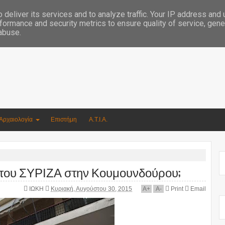
Συγγραφέας Νικόλαος Αργυρίου
deliver its services and to analyze traffic. Your IP address and
formance and security metrics to ensure quality of service, gen
 abuse.
Αρχαιολογία
Επιστήμη
Α.Τ.Ι.Α.
ο του ΣΥΡΙΖΑ στην Κουμουνδούρου;
ΙΩΚΗ
Κυριακή, Αυγούστου 30, 2015
A
+
A
-
Print
Email