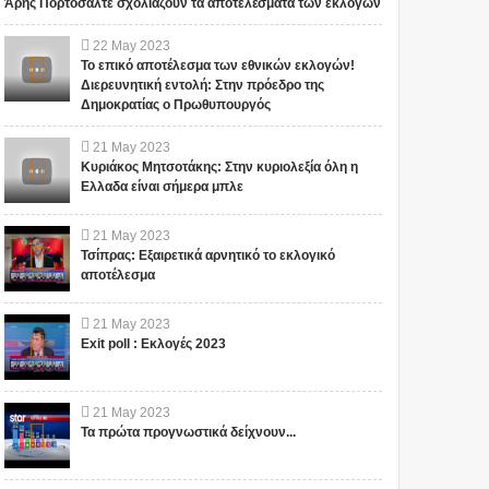
Άρης Πορτοσάλτε σχολιάζουν τα αποτελέσματα των εκλογών
22
May
2023
Το επικό αποτέλεσμα των εθνικών εκλογών!
Διερευνητική εντολή: Στην πρόεδρο της
Δημοκρατίας ο Πρωθυπουργός
"ΣΧΕΔΙΟ ΛΕΩΝΙΔΑΣ": ΤΙ
ΑΥΤΑ ΤΡΕΜΟΥΝ! Οι
ΕΤΟΙΜΑΖΟΥΝ ΓΙΑ ΤΗΝ
Έλληνες και η Άγνωστη
21
May
2023
ΠΑΤΡΙΔΑ ΜΑΣ... ; ΔΕΝ ΤΑ
Ιερατική σχέση!(ΒΙΝΤΕΟ)
Κυριάκος Μητσοτάκης: Στην κυριολεξία όλη η
ΕΙΠΕ ΤΥΧΑΙΑ ΣΤΙΣ
Ελλαδα είναι σήμερα μπλε
13/11/2015...
Το iokh.gr δημοσιεύει κάθε
Το iokh.gr δημοσιεύει κάθε
σχόλιο το οποίο είναι σχετικό
σχόλιο το οποίο είναι σχετικό
21
May
2023
με το θέμα. Ωστόσο, αυτό δεν
με το θέμα. Ωστόσο, αυτό δεν
Τσίπρας: Εξαιρετικά αρνητικό το εκλογικό
σημαίνει ότι...
σημαίνει ότι...
αποτέλεσμα
21
May
2023
Exit poll : Εκλογές 2023
21
May
2023
Τα πρώτα προγνωστικά δείχνουν...