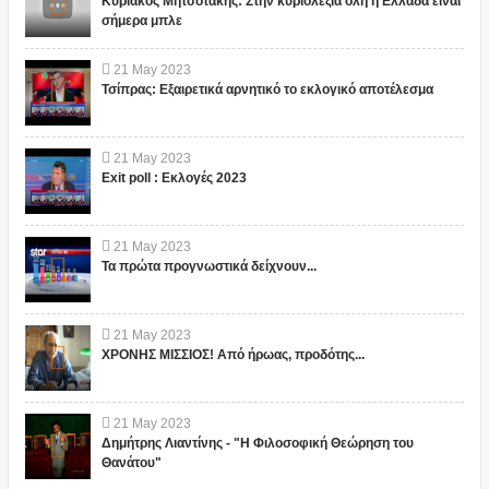
Κυριάκος Μητσοτάκης: Στην κυριολεξία όλη η Ελλαδα είναι
σήμερα μπλε
21
May
2023
Τσίπρας: Εξαιρετικά αρνητικό το εκλογικό αποτέλεσμα
21
May
2023
Exit poll : Εκλογές 2023
21
May
2023
Τα πρώτα προγνωστικά δείχνουν...
21
May
2023
ΧΡΟΝΗΣ ΜΙΣΣΙΟΣ! Από ήρωας, προδότης...
21
May
2023
Δημήτρης Λιαντίνης - "Η Φιλοσοφική Θεώρηση του
Θανάτου"