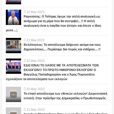
22
May
2023
Ραγκούσης: Ο Τσίπρας έφερε την απλή αναλογική ως
ανάχωμα για τη μέρα που θα συντριβεί... !! Η απλή
αναλογική είναι η παγίδα που έστησε και έπεσε ο ίδιος
μεσα ...;.
22
May
2023
Βελόπουλος: Το αποτέλεσμα διέψευσε ακόμα και τους
δημοσκόπους.... Περάσαμε δια πυρός και σιδήρου.... !!
22
May
2023
ΕΔΩ ΕΙΝΑΙ ΤΟ ΛΑΘΟΣ ΜΕ ΤΑ ΑΠΟΤΕΛΕΣΜΑΤΑ ΤΩΝ
ΕΚΛΟΓΩΝ!!! ΤΟ ΠΡΩΤΟ ΗΜΙΧΡΟΝΟ ΕΚΛΟΓΩΝ! Ο
Βαγγέλης Παπαδημητρίου και ο Άρης Πορτοσάλτε
σχολιάζουν τα αποτελέσματα των εκλογών
22
May
2023
Το επικό αποτέλεσμα των εθνικών εκλογών! Διερευνητική
εντολή: Στην πρόεδρο της Δημοκρατίας ο Πρωθυπουργός
21
May
2023