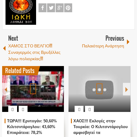
Next
Previous
ΧΑΜΟΣ ΣΤΟ ΒΕΛΓΙΟ!!!
Παλαιότερη Ανάρτηση
Συναγερμός στις Βρυξέλλες
λόγω πολιορκίας!!!
Related Posts
 Ερντογάν: 50,60%
ΧΑΟΣ!!! Εκλογές στην
ΖΩΝΤΑΝΗ
τάρογλου: 43,60%
Τουρκία: Ο Κιλιτσντάρογλου
ΑΓΚΥΡΑ -
εια: 78,2%
αμφισβητεί τα
ΤΟΥΡΚΙΚ