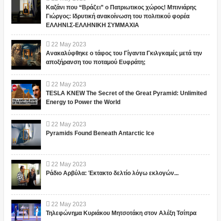
Καζάνι που “Βράζει” ο Πατριωτικος χώρος! Μπινιάρης
Γιώργος: Ιδρυτική ανακοίνωση του πολιτικού φορέα
ΕΛΛΗΝΙ.Σ-ΕΛΛΗΝΙΚΗ ΣΥΜΜΑΧΙΑ
22
May
2023
Ανακαλύφθηκε ο τάφος του Γίγαντα Γκιλγκαμές μετά την
αποξήρανση του ποταμού Ευφράτη;
22
May
2023
TESLA KNEW The Secret of the Great Pyramid: Unlimited
Energy to Power the World
22
May
2023
Pyramids Found Beneath Antarctic Ice
22
May
2023
Ράδιο Αρβύλα: Έκτακτο δελτίο λόγω εκλογών...
22
May
2023
Τηλεφώνημα Κυριάκου Μητσοτάκη στον Αλέξη Τσίπρα