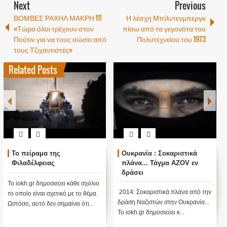
Next
Previous
ΒΟΜΒΕΣ ΡΑΧΗΛ ΜΑΚΡΗ !!!!
Η λέσχη Μπίλντενμπεργκ
«Τώρα όλοι τρέχουν στον
πίσω από τα γεγονότα του
Πούτιν για να τους σώσει από
Πολυτεχνείου του 1973
τους Τζιχαντιστές»
Related Posts
Το πείραμα της
Ουκρανία : Σοκαριστικά
Φιλαδέλφειας
πλάνα... Τάγμα AZOV εν
δράσει
Το iokh.gr δημοσιεύει κάθε σχόλιο
2014: Σοκαριστικά πλάνα από την
το οποίο είναι σχετικό με το θέμα.
δράση Ναζιστών στην Ουκρανία...
Ωστόσο, αυτό δεν σημαίνει ότι...
Το iokh.gr δημοσιεύει κ...