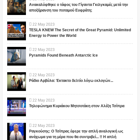
Ανακαλύφθηκε ο τάφος του Γίγαντα Γκιλγκαμές μετά την
αποξήρανση του ποταμού Ευφράτη;
22
May
2023
TESLA KNEW The Secret of the Great Pyramid: Unlimited
Energy to Power the World
22
May
2023
Pyramids Found Beneath Antarctic Ice
22
May
2023
Ράδιο Αρβύλα: Έκτακτο δελτίο λόγω εκλογών...
22
May
2023
Τηλεφώνημα Κυριάκου Μητσοτάκη στον Αλέξη Τσίπρα
22
May
2023
Ραγκούσης: Ο Τσίπρας έφερε την απλή αναλογική ως
ανάχωμα για τη μέρα που θα συντριβεί... !! Η απλή