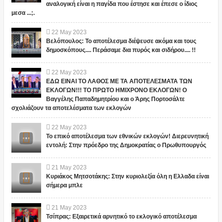
αναλογική είναι η παγίδα που έστησε και έπεσε ο ίδιος
μεσα ...;.
22
May
2023
Βελόπουλος: Το αποτέλεσμα διέψευσε ακόμα και τους
δημοσκόπους.... Περάσαμε δια πυρός και σιδήρου.... !!
22
May
2023
ΕΔΩ ΕΙΝΑΙ ΤΟ ΛΑΘΟΣ ΜΕ ΤΑ ΑΠΟΤΕΛΕΣΜΑΤΑ ΤΩΝ
ΕΚΛΟΓΩΝ!!! ΤΟ ΠΡΩΤΟ ΗΜΙΧΡΟΝΟ ΕΚΛΟΓΩΝ! Ο
Βαγγέλης Παπαδημητρίου και ο Άρης Πορτοσάλτε
σχολιάζουν τα αποτελέσματα των εκλογών
22
May
2023
Το επικό αποτέλεσμα των εθνικών εκλογών! Διερευνητική
εντολή: Στην πρόεδρο της Δημοκρατίας ο Πρωθυπουργός
21
May
2023
Κυριάκος Μητσοτάκης: Στην κυριολεξία όλη η Ελλαδα είναι
σήμερα μπλε
21
May
2023
Τσίπρας: Εξαιρετικά αρνητικό το εκλογικό αποτέλεσμα