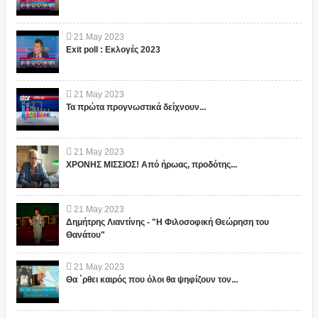
21
May
2023
Exit poll : Εκλογές 2023
21
May
2023
Τα πρώτα προγνωστικά δείχνουν...
21
May
2023
ΧΡΟΝΗΣ ΜΙΣΣΙΟΣ! Από ήρωας, προδότης...
21
May
2023
Δημήτρης Λιαντίνης - "Η Φιλοσοφική Θεώρηση του
Θανάτου"
21
May
2023
Θα ΄ρθει καιρός που όλοι θα ψηφίζουν τον...