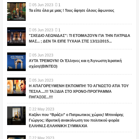
05
Jun
2023
1
Τα είπε όλα με μιας ! Τους άφησε όλους άφωνους
05
Jun
2023
1
"ΣΧΕΔΙΟ ΛΕΩΝΙΔΑΣ": ΤΙ ΕΤΟΙΜΑΖΟΥΝ ΓΙΑ ΤΗΝ ΠΑΤΡΙΔΑ
ΜΑΣ... ; ΔΕΝ ΤΑ ΕΙΠΕ ΤΥΧΑΙΑ ΣΤΙΣ 13/11/2015...
05
Jun
2023
ΑΥΤΑ ΤΡΕΜΟΥΝ! Οι Έλληνες και η Άγνωστη Ιερατική
σχέση!(ΒΙΝΤΕΟ)
05
Jun
2023
Η ΑΠΑΓΟΡΕΥΜΕΝΗ ΕΚΠΟΜΠΗ! ΤΟ ΑΓΝΩΣΤΟ ΑΤΙΑ ΤΟΥ
ΤΕΣΛΑ....!!! ΤΑΞΙΔΙΑ ΣΤΟ ΧΡΟΝΟ-ΠΡΟΓΡΑΜΜΑ
ΠΗΓΑΣΟΣ...!!!
22
May
2023
Καζάνι που “Βράζει” ο Πατριωτικος χώρος! Μπινιάρης
Γιώργος: Ιδρυτική ανακοίνωση του πολιτικού φορέα
ΕΛΛΗΝΙ.Σ-ΕΛΛΗΝΙΚΗ ΣΥΜΜΑΧΙΑ
22
May
2023