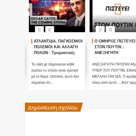
ΓΚΟΣΜΙΟΙ
Ο ΟΜΗΡΟΣ ΠΙΣΤΕΥΕΙ
Τα είπε όλα με μιας !
ΑΛΛΑΓΗ
ΣΤΟΝ ΠΟΥΤΙΝ ;
Τους άφησε όλους
τικές
ΑΝΕΞΗΓΗΤΗ
άφωνους
 Edgar
ΠΡΟΠΑΓΑΝΔΑ ΥΠΕΡ ΤΟΥ
ΠΟΥΤΙΝ;
ι κάθε
ΑΝΕΞΗΓΗΤΗ ΠΡΟΠΑΓΑΝΔΑ
Το iokh.gr δημοσιεύει κάθε
ι σχετικό
ΥΠΕΡ ΤΟΥ ΠΟΥΤΙΝ; ΕΙΝΑΙ
σχόλιο το οποίο είναι σχετικό
 αυτό δεν
ΜΕΓΑΛΗ ΠΑΓΙΔΑ; Τι κρύβεται
με το θέμα. Ωστόσο, αυτό δεν
πίσω από αυτό ....;Κατ' αρχάς...
σημαίνει ότι...
Δημοσίευση σχολίου