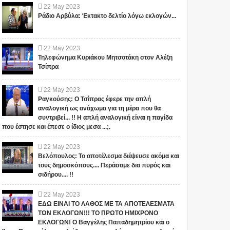
22
May
2023
Ράδιο Αρβύλα: Έκτακτο δελτίο λόγω εκλογών...
22
May
2023
Τηλεφώνημα Κυριάκου Μητσοτάκη στον Αλέξη
Τσίπρα
22
May
2023
Ραγκούσης: Ο Τσίπρας έφερε την απλή
αναλογική ως ανάχωμα για τη μέρα που θα
συντριβεί... !! Η απλή αναλογική είναι η παγίδα
που έστησε και έπεσε ο ίδιος μεσα ...;.
22
May
2023
Βελόπουλος: Το αποτέλεσμα διέψευσε ακόμα και
τους δημοσκόπους.... Περάσαμε δια πυρός και
σιδήρου.... !!
22
May
2023
ΕΔΩ ΕΙΝΑΙ ΤΟ ΛΑΘΟΣ ΜΕ ΤΑ ΑΠΟΤΕΛΕΣΜΑΤΑ
ΤΩΝ ΕΚΛΟΓΩΝ!!! ΤΟ ΠΡΩΤΟ ΗΜΙΧΡΟΝΟ
ΕΚΛΟΓΩΝ! Ο Βαγγέλης Παπαδημητρίου και ο