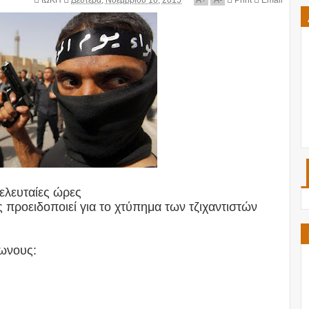
ΙΩΚΗ
Δευτέρα, Νοεμβρίου 16, 2015
A
+
A
-
Print
Email
τελευταίες ώρες
ας προειδοποιεί για το χτύπημα των τζιχαντιστών
φωνους: