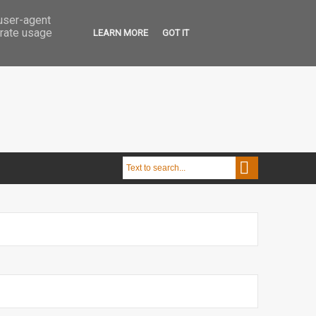
 user-agent
erate usage
LEARN MORE
GOT IT