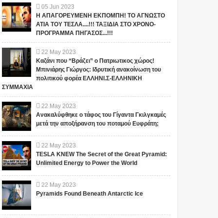
05
Jun
2023
Η ΑΠΑΓΟΡΕΥΜΕΝΗ ΕΚΠΟΜΠΗ! ΤΟ ΑΓΝΩΣΤΟ
ΑΤΙΑ ΤΟΥ ΤΕΣΛΑ....!!! ΤΑΞΙΔΙΑ ΣΤΟ ΧΡΟΝΟ-
ΠΡΟΓΡΑΜΜΑ ΠΗΓΑΣΟΣ...!!!
22
May
2023
Καζάνι που “Βράζει” ο Πατριωτικος χώρος!
Μπινιάρης Γιώργος: Ιδρυτική ανακοίνωση του
πολιτικού φορέα ΕΛΛΗΝΙ.Σ-ΕΛΛΗΝΙΚΗ
ΣΥΜΜΑΧΙΑ
22
May
2023
Ανακαλύφθηκε ο τάφος του Γίγαντα Γκιλγκαμές
μετά την αποξήρανση του ποταμού Ευφράτη;
22
May
2023
TESLA KNEW The Secret of the Great Pyramid:
Unlimited Energy to Power the World
22
May
2023
Pyramids Found Beneath Antarctic Ice