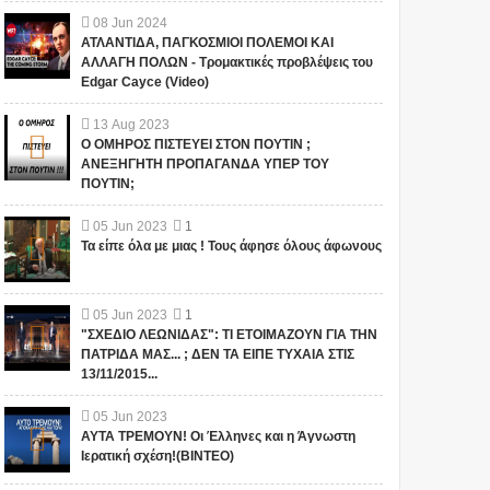
08
Jun
2024
ΑΤΛΑΝΤΙΔΑ, ΠΑΓΚΟΣΜΙΟΙ ΠΟΛΕΜΟΙ ΚΑΙ
ΑΛΛΑΓΗ ΠΟΛΩΝ - Τρομακτικές προβλέψεις του
Edgar Cayce (Video)
13
Aug
2023
Ο ΟΜΗΡΟΣ ΠΙΣΤΕΥΕΙ ΣΤΟΝ ΠΟΥΤΙΝ ;
ΑΝΕΞΗΓΗΤΗ ΠΡΟΠΑΓΑΝΔΑ ΥΠΕΡ ΤΟΥ
ΠΟΥΤΙΝ;
05
Jun
2023
1
Τα είπε όλα με μιας ! Τους άφησε όλους άφωνους
05
Jun
2023
1
"ΣΧΕΔΙΟ ΛΕΩΝΙΔΑΣ": ΤΙ ΕΤΟΙΜΑΖΟΥΝ ΓΙΑ ΤΗΝ
ΠΑΤΡΙΔΑ ΜΑΣ... ; ΔΕΝ ΤΑ ΕΙΠΕ ΤΥΧΑΙΑ ΣΤΙΣ
13/11/2015...
05
Jun
2023
ΑΥΤΑ ΤΡΕΜΟΥΝ! Οι Έλληνες και η Άγνωστη
Ιερατική σχέση!(ΒΙΝΤΕΟ)