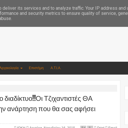
Συγγραφέας Νικόλαος Αργυρίου
deliver its services and to analyze traffic. Your IP address and
formance and security metrics to ensure quality of service, gen
 abuse.
Αρχαιολογία
Επιστήμη
Α.Τ.Ι.Α.
ιαδίκτυο!!!Οι Τζιχαντιστές ΘΑ
ην ανάρτηση που θα σας αφήσει