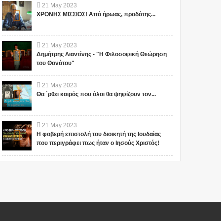
21
May
2023
ΧΡΟΝΗΣ ΜΙΣΣΙΟΣ! Από ήρωας, προδότης...
21
May
2023
Δημήτρης Λιαντίνης - "Η Φιλοσοφική Θεώρηση
του Θανάτου"
21
May
2023
Θα ΄ρθει καιρός που όλοι θα ψηφίζουν τον...
21
May
2023
Η φοβερή επιστολή του διοικητή της Ιουδαίας
που περιγράφει πως ήταν ο Ιησούς Χριστός!