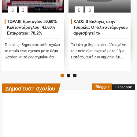
ΤΩΡΑ!!! Ερντογάν: 50,60%
ΧΑΟΣ!!! Εκλογές στην
Κιλιτσντάρογλου: 43,60%
Τουρκία: Ο Κιλιτσντάρογλου
Επικράτεια: 78,2%
αμφισβητεί τα
αποτελέσματα θα γίνουν
ενστάσεις...
Το iokh.gr δημοσιεύει κάθε σχόλιο
Το iokh.gr δημοσιεύει κάθε σχόλιο
το οποίο είναι σχετικό με το θέμα.
το οποίο είναι σχετικό με το θέμα.
Ωστόσο, αυτό δεν σημαίνει ότι...
Ωστόσο, αυτό δεν σημαίνει ότι...
Δημοσίευση σχολίου
Blogger
Facebook