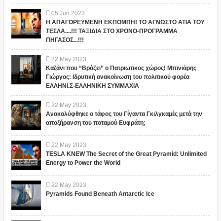
05
Jun
2023
Η ΑΠΑΓΟΡΕΥΜΕΝΗ ΕΚΠΟΜΠΗ! ΤΟ ΑΓΝΩΣΤΟ ΑΤΙΑ ΤΟΥ
ΤΕΣΛΑ....!!! ΤΑΞΙΔΙΑ ΣΤΟ ΧΡΟΝΟ-ΠΡΟΓΡΑΜΜΑ
ΠΗΓΑΣΟΣ...!!!
22
May
2023
Καζάνι που “Βράζει” ο Πατριωτικος χώρος! Μπινιάρης
Γιώργος: Ιδρυτική ανακοίνωση του πολιτικού φορέα
ΕΛΛΗΝΙ.Σ-ΕΛΛΗΝΙΚΗ ΣΥΜΜΑΧΙΑ
22
May
2023
Ανακαλύφθηκε ο τάφος του Γίγαντα Γκιλγκαμές μετά την
αποξήρανση του ποταμού Ευφράτη;
22
May
2023
TESLA KNEW The Secret of the Great Pyramid: Unlimited
Energy to Power the World
22
May
2023
Pyramids Found Beneath Antarctic Ice