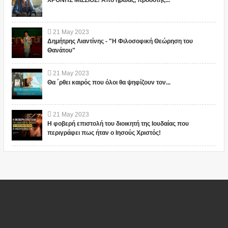
ΧΡΟΝΗΣ ΜΙΣΣΙΟΣ! Από ήρωας, προδότης...
21
May
2023
Δημήτρης Λιαντίνης - "Η Φιλοσοφική Θεώρηση του
Θανάτου"
21
May
2023
Θα ΄ρθει καιρός που όλοι θα ψηφίζουν τον...
21
May
2023
Η φοβερή επιστολή του διοικητή της Ιουδαίας που
περιγράφει πως ήταν ο Ιησούς Χριστός!