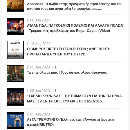
Annunaki : Η αλήθεια της πραγματικής προέλευσης και του
σκοπού τους και αναστολή λειτουργίας μας ....
08
Jun
2024
ΑΤΛΑΝΤΙΔΑ, ΠΑΓΚΟΣΜΙΟΙ ΠΟΛΕΜΟΙ ΚΑΙ ΑΛΛΑΓΗ ΠΟΛΩΝ
- Τρομακτικές προβλέψεις του Edgar Cayce (Video)
13
Aug
2023
Ο ΟΜΗΡΟΣ ΠΙΣΤΕΥΕΙ ΣΤΟΝ ΠΟΥΤΙΝ ; ΑΝΕΞΗΓΗΤΗ
ΠΡΟΠΑΓΑΝΔΑ ΥΠΕΡ ΤΟΥ ΠΟΥΤΙΝ;
05
Jun
2023
1
Τα είπε όλα με μιας ! Τους άφησε όλους άφωνους
05
Jun
2023
1
"ΣΧΕΔΙΟ ΛΕΩΝΙΔΑΣ": ΤΙ ΕΤΟΙΜΑΖΟΥΝ ΓΙΑ ΤΗΝ ΠΑΤΡΙΔΑ
ΜΑΣ... ; ΔΕΝ ΤΑ ΕΙΠΕ ΤΥΧΑΙΑ ΣΤΙΣ 13/11/2015...
05
Jun
2023
ΑΥΤΑ ΤΡΕΜΟΥΝ! Οι Έλληνες και η Άγνωστη Ιερατική
σχέση!(ΒΙΝΤΕΟ)