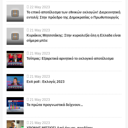
22
May
2023
Το επικό αποτέλεσμα των εθνικών εκλογών! Διερευνητική
εντολή: Στην πρόεδρο της Δημοκρατίας ο Πρωθυπουργός
21
May
2023
Κυριάκος Μητσοτάκης: Στην κυριολεξία όλη η Ελλαδα είναι
σήμερα μπλε
21
May
2023
Τσίπρας: Εξαιρετικά αρνητικό το εκλογικό αποτέλεσμα
21
May
2023
Exit poll : Εκλογές 2023
21
May
2023
Τα πρώτα προγνωστικά δείχνουν...
21
May
2023