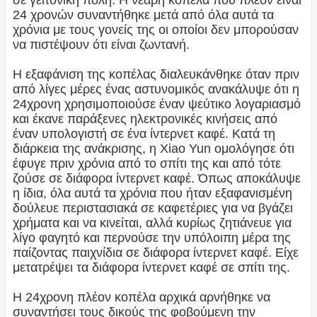
σε γειτονική πόλη. Η νεαρή κοπέλα που πλέον είναι
24 χρονών συναντήθηκε μετά από όλα αυτά τα
χρόνια με τους γονείς της οι οποίοι δεν μπορούσαν
να πιστέψουν ότι είναι ζωντανή.
Η εξαφάνιση της κοπέλας διαλευκάνθηκε όταν πριν
από λίγες μέρες ένας αστυνομικός ανακάλυψε ότι η
24χρονη χρησιμοποιούσε έναν ψεύτικο λογαριασμό
και έκανε παράξενες ηλεκτρονικές κινήσεις από
έναν υπολογιστή σε ένα ίντερνετ καφέ. Κατά τη
διάρκεια της ανάκρισης, η Xiao Yun ομολόγησε ότι
έφυγε πριν χρόνια από το σπίτι της και από τότε
ζούσε σε διάφορα ίντερνετ καφέ. Όπως αποκάλυψε
η ίδια, όλα αυτά τα χρόνια που ήταν εξαφανισμένη
δούλευε περιστασιακά σε καφετέριες για να βγάζει
χρήματα και να κινείται, αλλά κυρίως ζητιάνευε για
λίγο φαγητό και περνούσε την υπόλοιπη μέρα της
παίζοντας παιχνίδια σε διάφορα ίντερνετ καφέ. Είχε
μετατρέψει τα διάφορα ίντερνετ καφέ σε σπίτι της.
Η 24χρονη πλέον κοπέλα αρχικά αρνήθηκε να
συναντήσει τους δικούς της φοβούμενη την