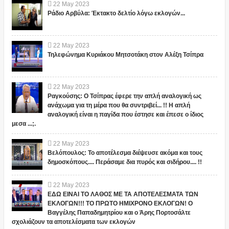
22
May
2023
Ράδιο Αρβύλα: Έκτακτο δελτίο λόγω εκλογών...
22
May
2023
Τηλεφώνημα Κυριάκου Μητσοτάκη στον Αλέξη Τσίπρα
22
May
2023
Ραγκούσης: Ο Τσίπρας έφερε την απλή αναλογική ως
ανάχωμα για τη μέρα που θα συντριβεί... !! Η απλή
αναλογική είναι η παγίδα που έστησε και έπεσε ο ίδιος
μεσα ...;.
22
May
2023
Βελόπουλος: Το αποτέλεσμα διέψευσε ακόμα και τους
δημοσκόπους.... Περάσαμε δια πυρός και σιδήρου.... !!
22
May
2023
ΕΔΩ ΕΙΝΑΙ ΤΟ ΛΑΘΟΣ ΜΕ ΤΑ ΑΠΟΤΕΛΕΣΜΑΤΑ ΤΩΝ
ΕΚΛΟΓΩΝ!!! ΤΟ ΠΡΩΤΟ ΗΜΙΧΡΟΝΟ ΕΚΛΟΓΩΝ! Ο
Βαγγέλης Παπαδημητρίου και ο Άρης Πορτοσάλτε
σχολιάζουν τα αποτελέσματα των εκλογών