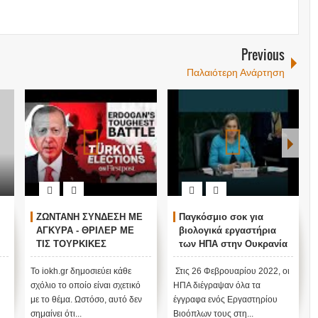
Previous
Παλαιότερη Ανάρτηση
ΖΩΝΤΑΝΗ ΣΥΝΔΕΣΗ ΜΕ
Παγκόσμιο σοκ για
ΑΓΚΥΡΑ - ΘΡΙΛΕΡ ΜΕ
βιολογικά εργαστήρια
ΤΙΣ ΤΟΥΡΚΙΚΕΣ
των ΗΠΑ στην Ουκρανία
ΕΚΛΟΓΕΣ !
ν
Το iokh.gr δημοσιεύει κάθε
Στις 26 Φεβρουαρίου 2022, οι
σχόλιο το οποίο είναι σχετικό
ΗΠΑ διέγραψαν όλα τα
με το θέμα. Ωστόσο, αυτό δεν
έγγραφα ενός Εργαστηρίου
σημαίνει ότι...
Βιοόπλων τους στη...