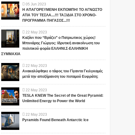
05
Jun
2023
Η ΑΠΑΓΟΡΕΥΜΕΝΗ ΕΚΠΟΜΠΗ! ΤΟ ΑΓΝΩΣΤΟ
ΑΤΙΑ ΤΟΥ ΤΕΣΛΑ....!!! ΤΑΞΙΔΙΑ ΣΤΟ ΧΡΟΝΟ-
ΠΡΟΓΡΑΜΜΑ ΠΗΓΑΣΟΣ...!!!
22
May
2023
Καζάνι που “Βράζει” ο Πατριωτικος χώρος!
Μπινιάρης Γιώργος: Ιδρυτική ανακοίνωση του
πολιτικού φορέα ΕΛΛΗΝΙ.Σ-ΕΛΛΗΝΙΚΗ
ΣΥΜΜΑΧΙΑ
22
May
2023
Ανακαλύφθηκε ο τάφος του Γίγαντα Γκιλγκαμές
μετά την αποξήρανση του ποταμού Ευφράτη;
22
May
2023
TESLA KNEW The Secret of the Great Pyramid:
Unlimited Energy to Power the World
22
May
2023
Pyramids Found Beneath Antarctic Ice