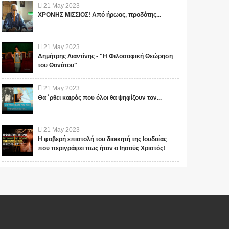
21
May
2023
ΧΡΟΝΗΣ ΜΙΣΣΙΟΣ! Από ήρωας, προδότης...
21
May
2023
Δημήτρης Λιαντίνης - "Η Φιλοσοφική Θεώρηση
του Θανάτου"
21
May
2023
Θα ΄ρθει καιρός που όλοι θα ψηφίζουν τον...
21
May
2023
Η φοβερή επιστολή του διοικητή της Ιουδαίας
που περιγράφει πως ήταν ο Ιησούς Χριστός!