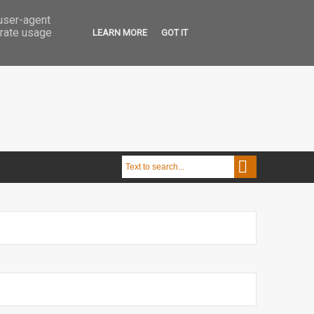
 user-agent
erate usage
LEARN MORE
GOT IT