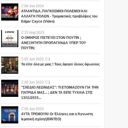
08
Jun
2024
ΑΤΛΑΝΤΙΔΑ, ΠΑΓΚΟΣΜΙΟΙ ΠΟΛΕΜΟΙ ΚΑΙ
ΑΛΛΑΓΗ ΠΟΛΩΝ - Τρομακτικές προβλέψεις του
Edgar Cayce (Video)
13
Aug
2023
Ο ΟΜΗΡΟΣ ΠΙΣΤΕΥΕΙ ΣΤΟΝ ΠΟΥΤΙΝ ;
ΑΝΕΞΗΓΗΤΗ ΠΡΟΠΑΓΑΝΔΑ ΥΠΕΡ ΤΟΥ
ΠΟΥΤΙΝ;
05
Jun
2023
1
Τα είπε όλα με μιας ! Τους άφησε όλους άφωνους
05
Jun
2023
1
"ΣΧΕΔΙΟ ΛΕΩΝΙΔΑΣ": ΤΙ ΕΤΟΙΜΑΖΟΥΝ ΓΙΑ ΤΗΝ
ΠΑΤΡΙΔΑ ΜΑΣ... ; ΔΕΝ ΤΑ ΕΙΠΕ ΤΥΧΑΙΑ ΣΤΙΣ
13/11/2015...
05
Jun
2023
ΑΥΤΑ ΤΡΕΜΟΥΝ! Οι Έλληνες και η Άγνωστη
Ιερατική σχέση!(ΒΙΝΤΕΟ)