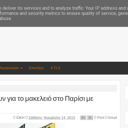
Συγγραφέας Νικόλαος Αργυρίου
deliver its services and to analyze traffic. Your IP address and
formance and security metrics to ensure quality of service, gen
 abuse.
Αρχαιολογία
Επιστήμη
Α.Τ.Ι.Α.
για το μακελειό στο Παρίσι με
ΙΩΚΗ
Σάββατο, Νοεμβρίου 14, 2015
A
+
A
-
Print
Email