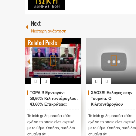
Next
Νεότερη ανάρτηση
Related Posts
ΤΩΡΑ!!! Ερντογάν:
ΧΑΟΣ!!! Εκλογές στην
50,60% Κιλιτσντάρογλου:
Τουρκία: Ο
43,60% Επικράτεια:
Κιλιτσντάρογλου
78,2%
αμφισβητεί τα
αποτελέσματα θα γίνου
Το iokh.gr δημοσιεύει κάθε
Το iokh.gr δημοσιεύει κάθε
ενστάσεις...
σχόλιο το οποίο είναι σχετικό
σχόλιο το οποίο είναι σχετικό
με το θέμα. Ωστόσο, αυτό δεν
με το θέμα. Ωστόσο, αυτό δεν
σημαίνει ότι...
σημαίνει ότι...