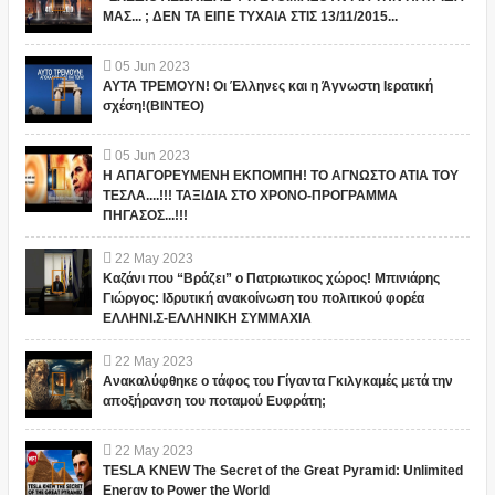
ΜΑΣ... ; ΔΕΝ ΤΑ ΕΙΠΕ ΤΥΧΑΙΑ ΣΤΙΣ 13/11/2015...
05
Jun
2023
ΑΥΤΑ ΤΡΕΜΟΥΝ! Οι Έλληνες και η Άγνωστη Ιερατική
σχέση!(ΒΙΝΤΕΟ)
05
Jun
2023
Η ΑΠΑΓΟΡΕΥΜΕΝΗ ΕΚΠΟΜΠΗ! ΤΟ ΑΓΝΩΣΤΟ ΑΤΙΑ ΤΟΥ
ΤΕΣΛΑ....!!! ΤΑΞΙΔΙΑ ΣΤΟ ΧΡΟΝΟ-ΠΡΟΓΡΑΜΜΑ
ΠΗΓΑΣΟΣ...!!!
22
May
2023
Καζάνι που “Βράζει” ο Πατριωτικος χώρος! Μπινιάρης
Γιώργος: Ιδρυτική ανακοίνωση του πολιτικού φορέα
ΕΛΛΗΝΙ.Σ-ΕΛΛΗΝΙΚΗ ΣΥΜΜΑΧΙΑ
22
May
2023
Ανακαλύφθηκε ο τάφος του Γίγαντα Γκιλγκαμές μετά την
αποξήρανση του ποταμού Ευφράτη;
22
May
2023
TESLA KNEW The Secret of the Great Pyramid: Unlimited
Energy to Power the World