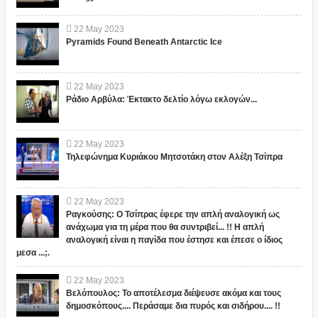
22
May
2023
Pyramids Found Beneath Antarctic Ice
22
May
2023
Ράδιο Αρβύλα: Έκτακτο δελτίο λόγω εκλογών...
22
May
2023
Τηλεφώνημα Κυριάκου Μητσοτάκη στον Αλέξη Τσίπρα
22
May
2023
Ραγκούσης: Ο Τσίπρας έφερε την απλή αναλογική ως
ανάχωμα για τη μέρα που θα συντριβεί... !! Η απλή
αναλογική είναι η παγίδα που έστησε και έπεσε ο ίδιος
μεσα ...;.
22
May
2023
Βελόπουλος: Το αποτέλεσμα διέψευσε ακόμα και τους
δημοσκόπους.... Περάσαμε δια πυρός και σιδήρου.... !!