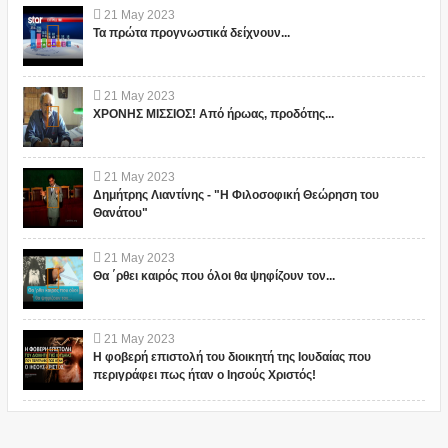
21
May
2023
Τα πρώτα προγνωστικά δείχνουν...
21
May
2023
ΧΡΟΝΗΣ ΜΙΣΣΙΟΣ! Από ήρωας, προδότης...
21
May
2023
Δημήτρης Λιαντίνης - "Η Φιλοσοφική Θεώρηση του
Θανάτου"
21
May
2023
Θα ΄ρθει καιρός που όλοι θα ψηφίζουν τον...
21
May
2023
Η φοβερή επιστολή του διοικητή της Ιουδαίας που
περιγράφει πως ήταν ο Ιησούς Χριστός!