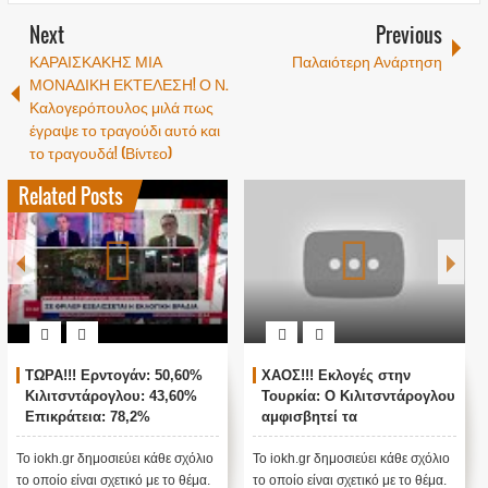
Next
Previous
ΚΑΡΑΙΣΚΑΚΗΣ ΜΙΑ
Παλαιότερη Ανάρτηση
ΜΟΝΑΔΙΚΗ ΕΚΤΕΛΕΣΗ! Ο Ν.
Καλογερόπουλος μιλά πως
έγραψε το τραγούδι αυτό και
το τραγουδά! (Βίντεο)
Related Posts
Α!!! Ερντογάν: 50,60%
ΧΑΟΣ!!! Εκλογές στην
ΖΩΝΤ
ιτσντάρογλου: 43,60%
Τουρκία: Ο Κιλιτσντάρογλου
ΑΓΚΥΡ
κράτεια: 78,2%
αμφισβητεί τα
ΤΟΥΡΚ
αποτελέσματα θα γίνουν
ενστάσεις...
h.gr δημοσιεύει κάθε σχόλιο
Το iokh.gr δημοσιεύει κάθε σχόλιο
Το iokh.
ίο είναι σχετικό με το θέμα.
το οποίο είναι σχετικό με το θέμα.
το οποίο 