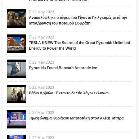
ΕΛΛΗΝΙ.Σ-ΕΛΛΗΝΙΚΗ ΣΥΜΜΑΧΙΑ
22
May
2023
Ανακαλύφθηκε ο τάφος του Γίγαντα Γκιλγκαμές μετά την
αποξήρανση του ποταμού Ευφράτη;
22
May
2023
TESLA KNEW The Secret of the Great Pyramid: Unlimited
Energy to Power the World
22
May
2023
Pyramids Found Beneath Antarctic Ice
22
May
2023
Ράδιο Αρβύλα: Έκτακτο δελτίο λόγω εκλογών...
22
May
2023
Τηλεφώνημα Κυριάκου Μητσοτάκη στον Αλέξη Τσίπρα
22
May
2023