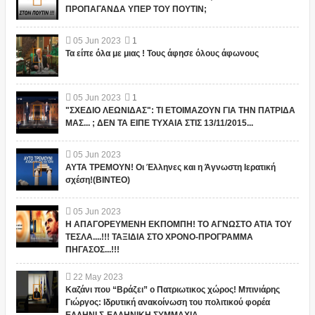
ΠΡΟΠΑΓΑΝΔΑ ΥΠΕΡ ΤΟΥ ΠΟΥΤΙΝ;
05
Jun
2023
1
Τα είπε όλα με μιας ! Τους άφησε όλους άφωνους
05
Jun
2023
1
"ΣΧΕΔΙΟ ΛΕΩΝΙΔΑΣ": ΤΙ ΕΤΟΙΜΑΖΟΥΝ ΓΙΑ ΤΗΝ ΠΑΤΡΙΔΑ
ΜΑΣ... ; ΔΕΝ ΤΑ ΕΙΠΕ ΤΥΧΑΙΑ ΣΤΙΣ 13/11/2015...
05
Jun
2023
ΑΥΤΑ ΤΡΕΜΟΥΝ! Οι Έλληνες και η Άγνωστη Ιερατική
σχέση!(ΒΙΝΤΕΟ)
05
Jun
2023
Η ΑΠΑΓΟΡΕΥΜΕΝΗ ΕΚΠΟΜΠΗ! ΤΟ ΑΓΝΩΣΤΟ ΑΤΙΑ ΤΟΥ
ΤΕΣΛΑ....!!! ΤΑΞΙΔΙΑ ΣΤΟ ΧΡΟΝΟ-ΠΡΟΓΡΑΜΜΑ
ΠΗΓΑΣΟΣ...!!!
22
May
2023
Καζάνι που “Βράζει” ο Πατριωτικος χώρος! Μπινιάρης
Γιώργος: Ιδρυτική ανακοίνωση του πολιτικού φορέα