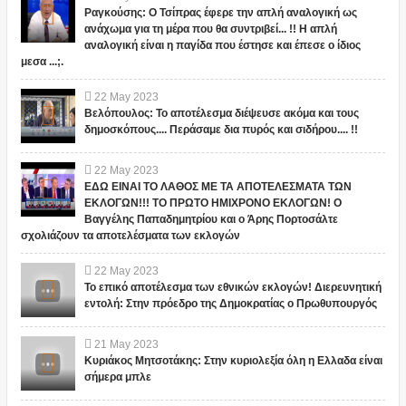
Ραγκούσης: Ο Τσίπρας έφερε την απλή αναλογική ως
ανάχωμα για τη μέρα που θα συντριβεί... !! Η απλή
αναλογική είναι η παγίδα που έστησε και έπεσε ο ίδιος
μεσα ...;.
22
May
2023
Βελόπουλος: Το αποτέλεσμα διέψευσε ακόμα και τους
δημοσκόπους.... Περάσαμε δια πυρός και σιδήρου.... !!
22
May
2023
ΕΔΩ ΕΙΝΑΙ ΤΟ ΛΑΘΟΣ ΜΕ ΤΑ ΑΠΟΤΕΛΕΣΜΑΤΑ ΤΩΝ
ΕΚΛΟΓΩΝ!!! ΤΟ ΠΡΩΤΟ ΗΜΙΧΡΟΝΟ ΕΚΛΟΓΩΝ! Ο
Βαγγέλης Παπαδημητρίου και ο Άρης Πορτοσάλτε
σχολιάζουν τα αποτελέσματα των εκλογών
22
May
2023
Το επικό αποτέλεσμα των εθνικών εκλογών! Διερευνητική
εντολή: Στην πρόεδρο της Δημοκρατίας ο Πρωθυπουργός
21
May
2023
Κυριάκος Μητσοτάκης: Στην κυριολεξία όλη η Ελλαδα είναι
σήμερα μπλε