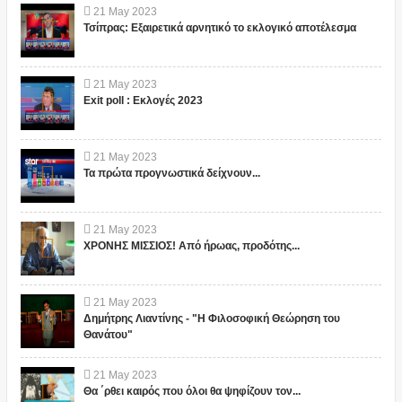
21
May
2023
Τσίπρας: Εξαιρετικά αρνητικό το εκλογικό αποτέλεσμα
21
May
2023
Exit poll : Εκλογές 2023
21
May
2023
Τα πρώτα προγνωστικά δείχνουν...
21
May
2023
ΧΡΟΝΗΣ ΜΙΣΣΙΟΣ! Από ήρωας, προδότης...
21
May
2023
Δημήτρης Λιαντίνης - "Η Φιλοσοφική Θεώρηση του
Θανάτου"
21
May
2023
Θα ΄ρθει καιρός που όλοι θα ψηφίζουν τον...