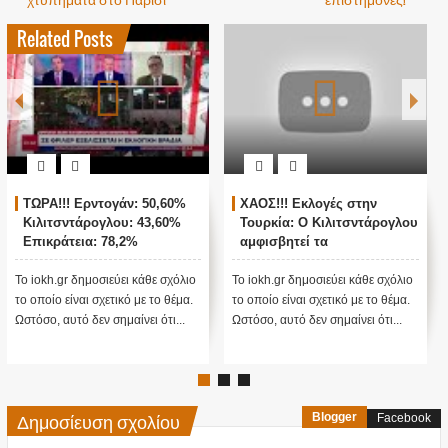
Related Posts
ΤΩΡΑ!!! Ερντογάν: 50,60%
ΧΑΟΣ!!! Εκλογές στην
Κιλιτσντάρογλου: 43,60%
Τουρκία: Ο Κιλιτσντάρογλου
Επικράτεια: 78,2%
αμφισβητεί τα
αποτελέσματα θα γίνουν
ενστάσεις...
Το iokh.gr δημοσιεύει κάθε σχόλιο
Το iokh.gr δημοσιεύει κάθε σχόλιο
το οποίο είναι σχετικό με το θέμα.
το οποίο είναι σχετικό με το θέμα.
Ωστόσο, αυτό δεν σημαίνει ότι...
Ωστόσο, αυτό δεν σημαίνει ότι...
Δημοσίευση σχολίου
Blogger
Facebook