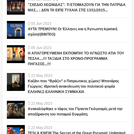
"ΣΧΕΔΙΟ ΛΕΩΝΙΔΑΣ": ΤΙ ΕΤΟΙΜΑΖΟΥΝ ΓΙΑ ΤΗΝ ΠΑΤΡΙΔΑ
ΜΑΣ... ; ΔΕΝ ΤΑ ΕΙΠΕ ΤΥΧΑΙΑ ΣΤΙΣ 13/11/2015...
05
Jun
2023
ΑΥΤΑ ΤΡΕΜΟΥΝ! Οι Έλληνες και η Άγνωστη Ιερατική
σχέση!(ΒΙΝΤΕΟ)
05
Jun
2023
Η ΑΠΑΓΟΡΕΥΜΕΝΗ ΕΚΠΟΜΠΗ! ΤΟ ΑΓΝΩΣΤΟ ΑΤΙΑ ΤΟΥ
ΤΕΣΛΑ....!!! ΤΑΞΙΔΙΑ ΣΤΟ ΧΡΟΝΟ-ΠΡΟΓΡΑΜΜΑ
ΠΗΓΑΣΟΣ...!!!
22
May
2023
Καζάνι που “Βράζει” ο Πατριωτικος χώρος! Μπινιάρης
Γιώργος: Ιδρυτική ανακοίνωση του πολιτικού φορέα
ΕΛΛΗΝΙ.Σ-ΕΛΛΗΝΙΚΗ ΣΥΜΜΑΧΙΑ
22
May
2023
Ανακαλύφθηκε ο τάφος του Γίγαντα Γκιλγκαμές μετά την
αποξήρανση του ποταμού Ευφράτη;
22
May
2023
TESLA KNEW The Secret of the Great Pyramid: Unlimited