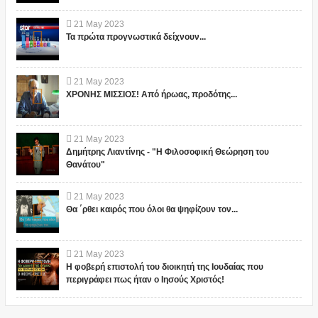
21
May
2023
Τα πρώτα προγνωστικά δείχνουν...
21
May
2023
ΧΡΟΝΗΣ ΜΙΣΣΙΟΣ! Από ήρωας, προδότης...
21
May
2023
Δημήτρης Λιαντίνης - "Η Φιλοσοφική Θεώρηση του
Θανάτου"
21
May
2023
Θα ΄ρθει καιρός που όλοι θα ψηφίζουν τον...
21
May
2023
Η φοβερή επιστολή του διοικητή της Ιουδαίας που
περιγράφει πως ήταν ο Ιησούς Χριστός!