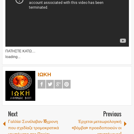
ΠΑΤΗΣΤΕ ΚΑΤΩ....
loading...
ΙΩΚΗ
Next
Previous
Γαλλία: Συνέλαβαν 16χρονη
Έρχεται μετεωρολογική
που σχεδίαζε τρομοκρατικά
«βόμβα» προειδοποιούν οι
χτυπήματα στο Παρίσι
επιστήμονες!