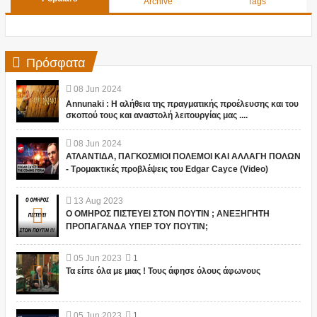
Archive
Tags
Πρόσφατα
08
Jun
2024
Annunaki : Η αλήθεια της πραγματικής προέλευσης και του
σκοπού τους και αναστολή λειτουργίας μας ....
08
Jun
2024
ΑΤΛΑΝΤΙΔΑ, ΠΑΓΚΟΣΜΙΟΙ ΠΟΛΕΜΟΙ ΚΑΙ ΑΛΛΑΓΗ ΠΟΛΩΝ
- Τρομακτικές προβλέψεις του Edgar Cayce (Video)
13
Aug
2023
Ο ΟΜΗΡΟΣ ΠΙΣΤΕΥΕΙ ΣΤΟΝ ΠΟΥΤΙΝ ; ΑΝΕΞΗΓΗΤΗ
ΠΡΟΠΑΓΑΝΔΑ ΥΠΕΡ ΤΟΥ ΠΟΥΤΙΝ;
05
Jun
2023
1
Τα είπε όλα με μιας ! Τους άφησε όλους άφωνους
05
Jun
2023
1