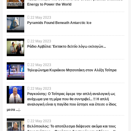
Energy to Power the World
22
May
2023
Pyramids Found Beneath Antarctic Ice
22
May
2023
Ράδιο Αρβύλα: Έκτακτο δελτίο λόγω εκλογών...
22
May
2023
Τηλεφώνημα Κυριάκου Μητσοτάκη στον Αλέξη Τσίπρα
22
May
2023
Ραγκούσης: Ο Τσίπρας έφερε την απλή αναλογική ως
ανάχωμα για τη μέρα που θα συντριβεί... !! Η απλή
αναλογική είναι η παγίδα που έστησε και έπεσε ο ίδιος
μεσα ...;.
22
May
2023
Βελόπουλος: Το αποτέλεσμα διέψευσε ακόμα και τους