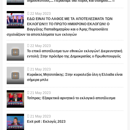
δημοσκόπους.... Περάσαμε δια πυρός και σιδήρου.... !!
22
May
2023
ΕΔΩ ΕΙΝΑΙ ΤΟ ΛΑΘΟΣ ΜΕ ΤΑ ΑΠΟΤΕΛΕΣΜΑΤΑ ΤΩΝ
ΕΚΛΟΓΩΝ!!! ΤΟ ΠΡΩΤΟ ΗΜΙΧΡΟΝΟ ΕΚΛΟΓΩΝ! Ο
Βαγγέλης Παπαδημητρίου και ο Άρης Πορτοσάλτε
σχολιάζουν τα αποτελέσματα των εκλογών
22
May
2023
Το επικό αποτέλεσμα των εθνικών εκλογών! Διερευνητική
εντολή: Στην πρόεδρο της Δημοκρατίας ο Πρωθυπουργός
21
May
2023
Κυριάκος Μητσοτάκης: Στην κυριολεξία όλη η Ελλαδα είναι
σήμερα μπλε
21
May
2023
Τσίπρας: Εξαιρετικά αρνητικό το εκλογικό αποτέλεσμα
21
May
2023
Exit poll : Εκλογές 2023