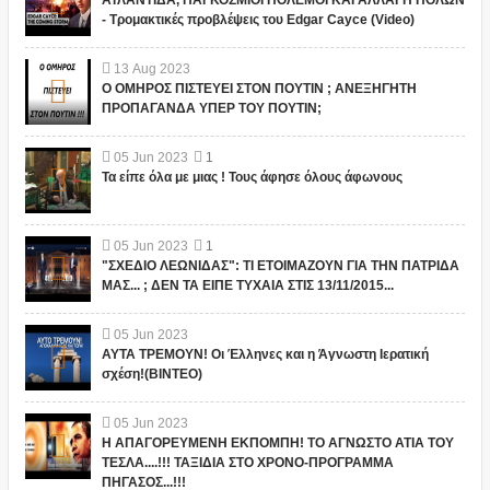
- Τρομακτικές προβλέψεις του Edgar Cayce (Video)
13
Aug
2023
Ο ΟΜΗΡΟΣ ΠΙΣΤΕΥΕΙ ΣΤΟΝ ΠΟΥΤΙΝ ; ΑΝΕΞΗΓΗΤΗ
ΠΡΟΠΑΓΑΝΔΑ ΥΠΕΡ ΤΟΥ ΠΟΥΤΙΝ;
05
Jun
2023
1
Τα είπε όλα με μιας ! Τους άφησε όλους άφωνους
05
Jun
2023
1
"ΣΧΕΔΙΟ ΛΕΩΝΙΔΑΣ": ΤΙ ΕΤΟΙΜΑΖΟΥΝ ΓΙΑ ΤΗΝ ΠΑΤΡΙΔΑ
ΜΑΣ... ; ΔΕΝ ΤΑ ΕΙΠΕ ΤΥΧΑΙΑ ΣΤΙΣ 13/11/2015...
05
Jun
2023
ΑΥΤΑ ΤΡΕΜΟΥΝ! Οι Έλληνες και η Άγνωστη Ιερατική
σχέση!(ΒΙΝΤΕΟ)
05
Jun
2023
Η ΑΠΑΓΟΡΕΥΜΕΝΗ ΕΚΠΟΜΠΗ! ΤΟ ΑΓΝΩΣΤΟ ΑΤΙΑ ΤΟΥ
ΤΕΣΛΑ....!!! ΤΑΞΙΔΙΑ ΣΤΟ ΧΡΟΝΟ-ΠΡΟΓΡΑΜΜΑ
ΠΗΓΑΣΟΣ...!!!