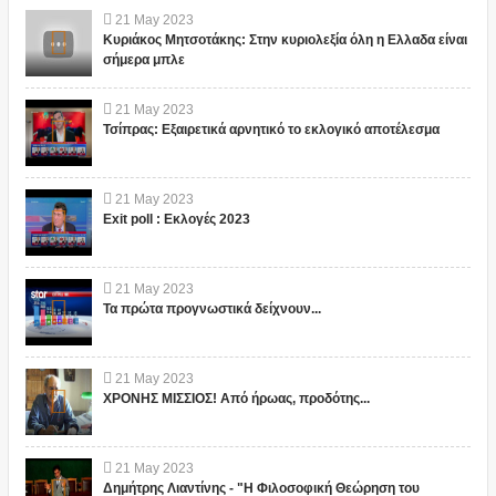
21
May
2023
Κυριάκος Μητσοτάκης: Στην κυριολεξία όλη η Ελλαδα είναι
σήμερα μπλε
21
May
2023
Τσίπρας: Εξαιρετικά αρνητικό το εκλογικό αποτέλεσμα
21
May
2023
Exit poll : Εκλογές 2023
21
May
2023
Τα πρώτα προγνωστικά δείχνουν...
21
May
2023
ΧΡΟΝΗΣ ΜΙΣΣΙΟΣ! Από ήρωας, προδότης...
21
May
2023
Δημήτρης Λιαντίνης - "Η Φιλοσοφική Θεώρηση του