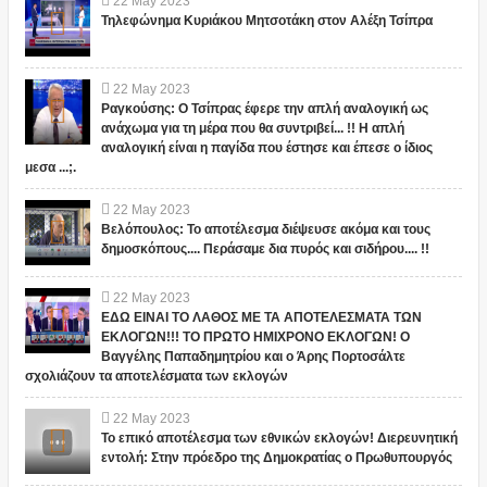
22
May
2023
Τηλεφώνημα Κυριάκου Μητσοτάκη στον Αλέξη Τσίπρα
22
May
2023
Ραγκούσης: Ο Τσίπρας έφερε την απλή αναλογική ως
ανάχωμα για τη μέρα που θα συντριβεί... !! Η απλή
αναλογική είναι η παγίδα που έστησε και έπεσε ο ίδιος
μεσα ...;.
22
May
2023
Βελόπουλος: Το αποτέλεσμα διέψευσε ακόμα και τους
δημοσκόπους.... Περάσαμε δια πυρός και σιδήρου.... !!
22
May
2023
ΕΔΩ ΕΙΝΑΙ ΤΟ ΛΑΘΟΣ ΜΕ ΤΑ ΑΠΟΤΕΛΕΣΜΑΤΑ ΤΩΝ
ΕΚΛΟΓΩΝ!!! ΤΟ ΠΡΩΤΟ ΗΜΙΧΡΟΝΟ ΕΚΛΟΓΩΝ! Ο
Βαγγέλης Παπαδημητρίου και ο Άρης Πορτοσάλτε
σχολιάζουν τα αποτελέσματα των εκλογών
22
May
2023
Το επικό αποτέλεσμα των εθνικών εκλογών! Διερευνητική
εντολή: Στην πρόεδρο της Δημοκρατίας ο Πρωθυπουργός