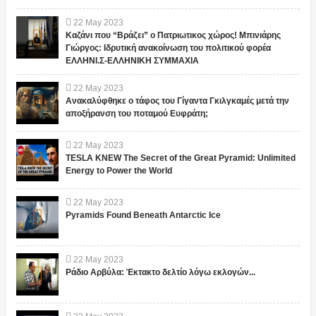
22
May
2023
Καζάνι που “Βράζει” ο Πατριωτικος χώρος! Μπινιάρης
Γιώργος: Ιδρυτική ανακοίνωση του πολιτικού φορέα
ΕΛΛΗΝΙ.Σ-ΕΛΛΗΝΙΚΗ ΣΥΜΜΑΧΙΑ
22
May
2023
Ανακαλύφθηκε ο τάφος του Γίγαντα Γκιλγκαμές μετά την
αποξήρανση του ποταμού Ευφράτη;
22
May
2023
TESLA KNEW The Secret of the Great Pyramid: Unlimited
Energy to Power the World
22
May
2023
Pyramids Found Beneath Antarctic Ice
22
May
2023
Ράδιο Αρβύλα: Έκτακτο δελτίο λόγω εκλογών...