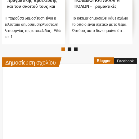
πραγματικής προέλευσης
ΠΟΛΕΜΟΙ ΚΑΙ ΑΛΛΑΓΗ
και του σκοπού τους και
ΠΟΛΩΝ - Τρομακτικές
αναστολή λειτουργίας μας
προβλέψεις του Edgar
....
Cayce (Video)
Η παρούσα δημοσίευση είναι η
Το iokh.gr δημοσιεύει κάθε σχόλιο
τελευταία δημοσίευση:Αναστολή
το οποίο είναι σχετικό με το θέμα.
λειτουργίας της ιστοσελίδας...Εδώ
Ωστόσο, αυτό δεν σημαίνει ότι...
και 1...
Δημοσίευση σχολίου
Blogger
Facebook