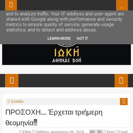
This site uses cookies from Google to deliver its services
and to analyze traffic. Your IP address and user-agent are
shared with Google along with performance and security
metrics to ensure quality of service, generate usage
statistics, and to detect and address abuse.
LEARN MORE
GOT IT
Ελλάδα
ΠΡΟΣΟΧΗ.... Έρχεται τριήμερη
θεομηνία!!!
ΙΩΚΗ
Σάββατο, Αυγούστου 06, 2016
A
+
A
-
Print
Email