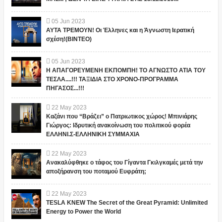
05
Jun
2023
ΑΥΤΑ ΤΡΕΜΟΥΝ! Οι Έλληνες και η Άγνωστη Ιερατική
σχέση!(ΒΙΝΤΕΟ)
05
Jun
2023
Η ΑΠΑΓΟΡΕΥΜΕΝΗ ΕΚΠΟΜΠΗ! ΤΟ ΑΓΝΩΣΤΟ ΑΤΙΑ ΤΟΥ
ΤΕΣΛΑ....!!! ΤΑΞΙΔΙΑ ΣΤΟ ΧΡΟΝΟ-ΠΡΟΓΡΑΜΜΑ
ΠΗΓΑΣΟΣ...!!!
22
May
2023
Καζάνι που “Βράζει” ο Πατριωτικος χώρος! Μπινιάρης
Γιώργος: Ιδρυτική ανακοίνωση του πολιτικού φορέα
ΕΛΛΗΝΙ.Σ-ΕΛΛΗΝΙΚΗ ΣΥΜΜΑΧΙΑ
22
May
2023
Ανακαλύφθηκε ο τάφος του Γίγαντα Γκιλγκαμές μετά την
αποξήρανση του ποταμού Ευφράτη;
22
May
2023
TESLA KNEW The Secret of the Great Pyramid: Unlimited
Energy to Power the World