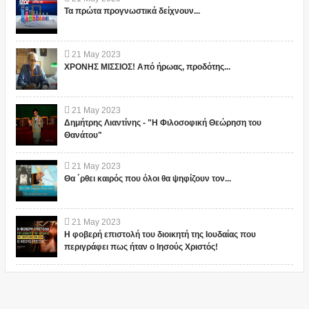
Τα πρώτα προγνωστικά δείχνουν...
21
May
2023
ΧΡΟΝΗΣ ΜΙΣΣΙΟΣ! Από ήρωας, προδότης...
21
May
2023
Δημήτρης Λιαντίνης - "Η Φιλοσοφική Θεώρηση του
Θανάτου"
21
May
2023
Θα ΄ρθει καιρός που όλοι θα ψηφίζουν τον...
21
May
2023
Η φοβερή επιστολή του διοικητή της Ιουδαίας που
περιγράφει πως ήταν ο Ιησούς Χριστός!