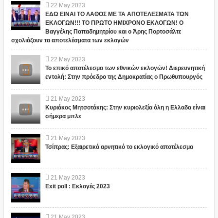
22
May
2023
ΕΔΩ ΕΙΝΑΙ ΤΟ ΛΑΘΟΣ ΜΕ ΤΑ ΑΠΟΤΕΛΕΣΜΑΤΑ ΤΩΝ
ΕΚΛΟΓΩΝ!!! ΤΟ ΠΡΩΤΟ ΗΜΙΧΡΟΝΟ ΕΚΛΟΓΩΝ! Ο
Βαγγέλης Παπαδημητρίου και ο Άρης Πορτοσάλτε
σχολιάζουν τα αποτελέσματα των εκλογών
22
May
2023
Το επικό αποτέλεσμα των εθνικών εκλογών! Διερευνητική
εντολή: Στην πρόεδρο της Δημοκρατίας ο Πρωθυπουργός
21
May
2023
Κυριάκος Μητσοτάκης: Στην κυριολεξία όλη η Ελλαδα είναι
σήμερα μπλε
21
May
2023
Τσίπρας: Εξαιρετικά αρνητικό το εκλογικό αποτέλεσμα
21
May
2023
Exit poll : Εκλογές 2023
21
May
2023