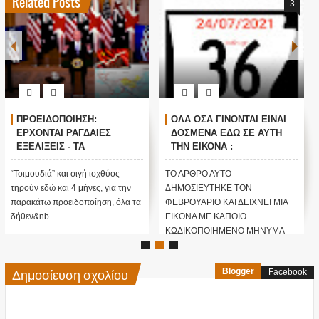
Related Posts
3
ΠΡΟΕΙΔΟΠΟΙΗΣΗ:
ΟΛΑ ΟΣΑ ΓΙΝΟΝΤΑΙ ΕΙΝΑΙ
ΕΡΧΟΝΤΑΙ ΡΑΓΔΑΙΕΣ
ΔΟΣΜΕΝΑ ΕΔΩ ΣΕ ΑΥΤΗ
ΕΞΕΛΙΞΕΙΣ - ΤΑ
ΤΗΝ ΕΙΚΟΝΑ :
ΦΑΙΝΟΜΕΝΑ ΑΠΑΤΟΥΝ...
Προειδοποίηση από τον
ΠΟΙΟΙ ΕΧΟΥΝ ΤΕΛΙΚΑ ΤΟΝ
Φεβρουάριο για το σάβανο
“Τσιμουδιά” και σιγή ισχθύος
ΤΟ ΑΡΘΡΟ ΑΥΤΟ
ΕΛΕΓΧΟ ΤΟΥ ΠΛΑΝΗΤΗ...;;
που απλώνεται στην χώρα
τηρούν εδώ και 4 μήνες, για την
ΔΗΜΟΣΙΕΥΤΗΚΕ ΤΟΝ
(ΒΙΝΤΕΟ)
...
παρακάτω προειδοποίηση, όλα τα
ΦΕΒΡΟΥΑΡΙΟ ΚΑΙ ΔΕΙΧΝΕΙ ΜΙΑ
δήθεν&nb...
ΕΙΚΟΝΑ ΜΕ ΚΑΠΟΙΟ
ΚΩΔΙΚΟΠΟΙΗΜΕΝΟ ΜΗΝΥΜΑ
ΠΟΥ...
Δημοσίευση σχολίου
Blogger
Facebook