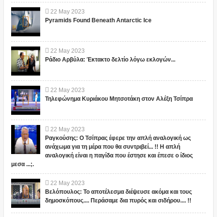
22
May
2023
Pyramids Found Beneath Antarctic Ice
22
May
2023
Ράδιο Αρβύλα: Έκτακτο δελτίο λόγω εκλογών...
22
May
2023
Τηλεφώνημα Κυριάκου Μητσοτάκη στον Αλέξη Τσίπρα
22
May
2023
Ραγκούσης: Ο Τσίπρας έφερε την απλή αναλογική ως
ανάχωμα για τη μέρα που θα συντριβεί... !! Η απλή
αναλογική είναι η παγίδα που έστησε και έπεσε ο ίδιος
μεσα ...;.
22
May
2023
Βελόπουλος: Το αποτέλεσμα διέψευσε ακόμα και τους
δημοσκόπους.... Περάσαμε δια πυρός και σιδήρου.... !!