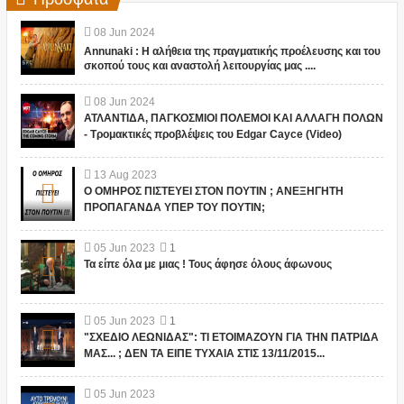
08
Jun
2024
Annunaki : Η αλήθεια της πραγματικής προέλευσης και του
σκοπού τους και αναστολή λειτουργίας μας ....
08
Jun
2024
ΑΤΛΑΝΤΙΔΑ, ΠΑΓΚΟΣΜΙΟΙ ΠΟΛΕΜΟΙ ΚΑΙ ΑΛΛΑΓΗ ΠΟΛΩΝ
- Τρομακτικές προβλέψεις του Edgar Cayce (Video)
13
Aug
2023
Ο ΟΜΗΡΟΣ ΠΙΣΤΕΥΕΙ ΣΤΟΝ ΠΟΥΤΙΝ ; ΑΝΕΞΗΓΗΤΗ
ΠΡΟΠΑΓΑΝΔΑ ΥΠΕΡ ΤΟΥ ΠΟΥΤΙΝ;
05
Jun
2023
1
Τα είπε όλα με μιας ! Τους άφησε όλους άφωνους
05
Jun
2023
1
"ΣΧΕΔΙΟ ΛΕΩΝΙΔΑΣ": ΤΙ ΕΤΟΙΜΑΖΟΥΝ ΓΙΑ ΤΗΝ ΠΑΤΡΙΔΑ
ΜΑΣ... ; ΔΕΝ ΤΑ ΕΙΠΕ ΤΥΧΑΙΑ ΣΤΙΣ 13/11/2015...
05
Jun
2023