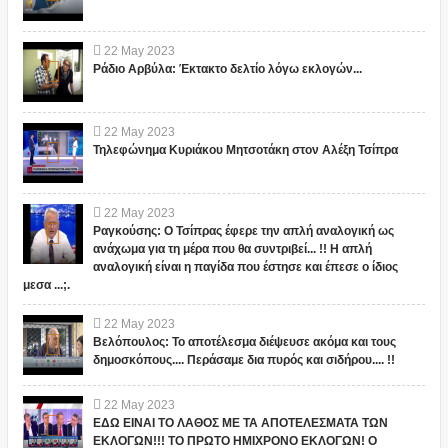
22
May
2023
Ράδιο Αρβύλα: Έκτακτο δελτίο λόγω εκλογών...
22
May
2023
Τηλεφώνημα Κυριάκου Μητσοτάκη στον Αλέξη Τσίπρα
22
May
2023
Ραγκούσης: Ο Τσίπρας έφερε την απλή αναλογική ως
ανάχωμα για τη μέρα που θα συντριβεί... !! Η απλή
αναλογική είναι η παγίδα που έστησε και έπεσε ο ίδιος
μεσα ...;.
22
May
2023
Βελόπουλος: Το αποτέλεσμα διέψευσε ακόμα και τους
δημοσκόπους.... Περάσαμε δια πυρός και σιδήρου.... !!
22
May
2023
ΕΔΩ ΕΙΝΑΙ ΤΟ ΛΑΘΟΣ ΜΕ ΤΑ ΑΠΟΤΕΛΕΣΜΑΤΑ ΤΩΝ
ΕΚΛΟΓΩΝ!!! ΤΟ ΠΡΩΤΟ ΗΜΙΧΡΟΝΟ ΕΚΛΟΓΩΝ! Ο