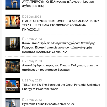
ΑΥΤΑ ΤΡΕΜΟΥΝ! Οι Έλληνες και η Άγνωστη Ιερατική
σχέση!(ΒΙΝΤΕΟ)
05
Jun
2023
Η ΑΠΑΓΟΡΕΥΜΕΝΗ ΕΚΠΟΜΠΗ! ΤΟ ΑΓΝΩΣΤΟ ΑΤΙΑ ΤΟΥ
ΤΕΣΛΑ....!!! ΤΑΞΙΔΙΑ ΣΤΟ ΧΡΟΝΟ-ΠΡΟΓΡΑΜΜΑ
ΠΗΓΑΣΟΣ...!!!
22
May
2023
Καζάνι που “Βράζει” ο Πατριωτικος χώρος! Μπινιάρης
Γιώργος: Ιδρυτική ανακοίνωση του πολιτικού φορέα
ΕΛΛΗΝΙ.Σ-ΕΛΛΗΝΙΚΗ ΣΥΜΜΑΧΙΑ
22
May
2023
Ανακαλύφθηκε ο τάφος του Γίγαντα Γκιλγκαμές μετά την
αποξήρανση του ποταμού Ευφράτη;
22
May
2023
TESLA KNEW The Secret of the Great Pyramid: Unlimited
Energy to Power the World
22
May
2023
Pyramids Found Beneath Antarctic Ice