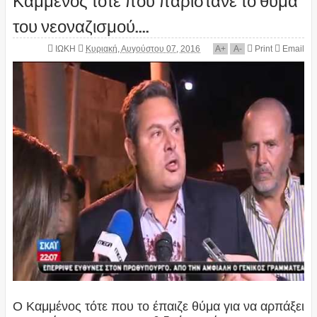
του νεοναζισμού....
ΙΩΚΗ
Κυριακή, Αυγούστου 07, 2016
A
+
A
-
Print
Email
Ο Καμμένος τότε που το έπαιζε θύμα για να αρπάξει