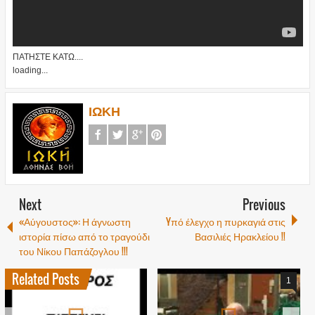
ΠΑΤΗΣΤΕ ΚΑΤΩ....
loading...
ΙΩΚΗ
Next
Previous
«Αύγουστος»: Η άγνωστη
Yπό έλεγχο η πυρκαγιά στις
ιστορία πίσω από το τραγούδι
Βασιλιές Ηρακλείου !!
του Νίκου Παπάζογλου !!!
Related Posts
1