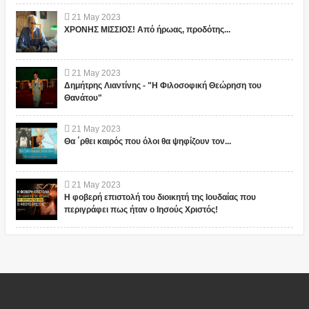
21
May
2023
ΧΡΟΝΗΣ ΜΙΣΣΙΟΣ! Από ήρωας, προδότης...
21
May
2023
Δημήτρης Λιαντίνης - "Η Φιλοσοφική Θεώρηση του
Θανάτου"
21
May
2023
Θα ΄ρθει καιρός που όλοι θα ψηφίζουν τον...
21
May
2023
Η φοβερή επιστολή του διοικητή της Ιουδαίας που
περιγράφει πως ήταν ο Ιησούς Χριστός!