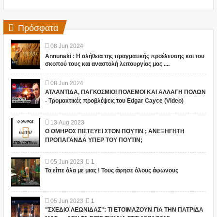
Πρόσφατα
08
Jun
2024
Annunaki : Η αλήθεια της πραγματικής προέλευσης και του
σκοπού τους και αναστολή λειτουργίας μας ....
08
Jun
2024
ΑΤΛΑΝΤΙΔΑ, ΠΑΓΚΟΣΜΙΟΙ ΠΟΛΕΜΟΙ ΚΑΙ ΑΛΛΑΓΗ ΠΟΛΩΝ
- Τρομακτικές προβλέψεις του Edgar Cayce (Video)
13
Aug
2023
Ο ΟΜΗΡΟΣ ΠΙΣΤΕΥΕΙ ΣΤΟΝ ΠΟΥΤΙΝ ; ΑΝΕΞΗΓΗΤΗ
ΠΡΟΠΑΓΑΝΔΑ ΥΠΕΡ ΤΟΥ ΠΟΥΤΙΝ;
05
Jun
2023
1
Τα είπε όλα με μιας ! Τους άφησε όλους άφωνους
05
Jun
2023
1
"ΣΧΕΔΙΟ ΛΕΩΝΙΔΑΣ": ΤΙ ΕΤΟΙΜΑΖΟΥΝ ΓΙΑ ΤΗΝ ΠΑΤΡΙΔΑ