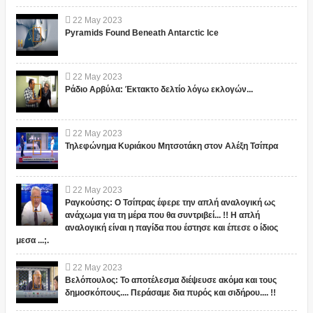
22
May
2023
Pyramids Found Beneath Antarctic Ice
22
May
2023
Ράδιο Αρβύλα: Έκτακτο δελτίο λόγω εκλογών...
22
May
2023
Τηλεφώνημα Κυριάκου Μητσοτάκη στον Αλέξη Τσίπρα
22
May
2023
Ραγκούσης: Ο Τσίπρας έφερε την απλή αναλογική ως
ανάχωμα για τη μέρα που θα συντριβεί... !! Η απλή
αναλογική είναι η παγίδα που έστησε και έπεσε ο ίδιος
μεσα ...;.
22
May
2023
Βελόπουλος: Το αποτέλεσμα διέψευσε ακόμα και τους
δημοσκόπους.... Περάσαμε δια πυρός και σιδήρου.... !!