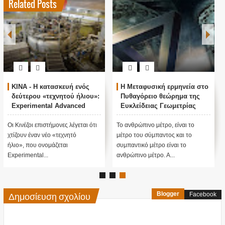
Related Posts
ΚΙΝΑ - Η κατασκευή ενός
Η Μεταφυσική ερμηνεία στο
δεύτερου «τεχνητού ήλιου»:
Πυθαγόρειο θεώρημα της
Experimental Advanced
Ευκλείδειας Γεωμετρίας
Superconducting Tokamak
Οι Κινέζοι επιστήμονες λέγεται ότι
Το ανθρώπινο μέτρο, είναι το
χτίζουν έναν νέο «τεχνητό
μέτρο του σύμπαντος και το
ήλιο», που ονομάζεται
συμπαντικό μέτρο είναι το
Experimental...
ανθρώπινο μέτρο. Α...
Δημοσίευση σχολίου
Blogger
Facebook