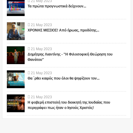
21
May
2023
Τα πρώτα προγνωστικά δείχνουν...
21
May
2023
ΧΡΟΝΗΣ ΜΙΣΣΙΟΣ! Από ήρωας, προδότης...
21
May
2023
Δημήτρης Λιαντίνης - "Η Φιλοσοφική Θεώρηση του
Θανάτου"
21
May
2023
Θα ΄ρθει καιρός που όλοι θα ψηφίζουν τον...
21
May
2023
Η φοβερή επιστολή του διοικητή της Ιουδαίας που
περιγράφει πως ήταν ο Ιησούς Χριστός!