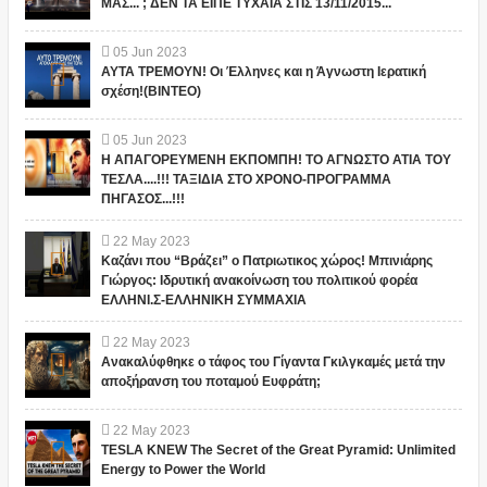
ΜΑΣ... ; ΔΕΝ ΤΑ ΕΙΠΕ ΤΥΧΑΙΑ ΣΤΙΣ 13/11/2015...
05
Jun
2023
ΑΥΤΑ ΤΡΕΜΟΥΝ! Οι Έλληνες και η Άγνωστη Ιερατική
σχέση!(ΒΙΝΤΕΟ)
05
Jun
2023
Η ΑΠΑΓΟΡΕΥΜΕΝΗ ΕΚΠΟΜΠΗ! ΤΟ ΑΓΝΩΣΤΟ ΑΤΙΑ ΤΟΥ
ΤΕΣΛΑ....!!! ΤΑΞΙΔΙΑ ΣΤΟ ΧΡΟΝΟ-ΠΡΟΓΡΑΜΜΑ
ΠΗΓΑΣΟΣ...!!!
22
May
2023
Καζάνι που “Βράζει” ο Πατριωτικος χώρος! Μπινιάρης
Γιώργος: Ιδρυτική ανακοίνωση του πολιτικού φορέα
ΕΛΛΗΝΙ.Σ-ΕΛΛΗΝΙΚΗ ΣΥΜΜΑΧΙΑ
22
May
2023
Ανακαλύφθηκε ο τάφος του Γίγαντα Γκιλγκαμές μετά την
αποξήρανση του ποταμού Ευφράτη;
22
May
2023
TESLA KNEW The Secret of the Great Pyramid: Unlimited
Energy to Power the World