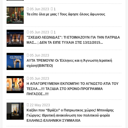
05
Jun
2023
1
Τα είπε όλα με μιας ! Τους άφησε όλους άφωνους
05
Jun
2023
1
"ΣΧΕΔΙΟ ΛΕΩΝΙΔΑΣ": ΤΙ ΕΤΟΙΜΑΖΟΥΝ ΓΙΑ ΤΗΝ ΠΑΤΡΙΔΑ
ΜΑΣ... ; ΔΕΝ ΤΑ ΕΙΠΕ ΤΥΧΑΙΑ ΣΤΙΣ 13/11/2015...
05
Jun
2023
ΑΥΤΑ ΤΡΕΜΟΥΝ! Οι Έλληνες και η Άγνωστη Ιερατική
σχέση!(ΒΙΝΤΕΟ)
05
Jun
2023
Η ΑΠΑΓΟΡΕΥΜΕΝΗ ΕΚΠΟΜΠΗ! ΤΟ ΑΓΝΩΣΤΟ ΑΤΙΑ ΤΟΥ
ΤΕΣΛΑ....!!! ΤΑΞΙΔΙΑ ΣΤΟ ΧΡΟΝΟ-ΠΡΟΓΡΑΜΜΑ
ΠΗΓΑΣΟΣ...!!!
22
May
2023
Καζάνι που “Βράζει” ο Πατριωτικος χώρος! Μπινιάρης
Γιώργος: Ιδρυτική ανακοίνωση του πολιτικού φορέα
ΕΛΛΗΝΙ.Σ-ΕΛΛΗΝΙΚΗ ΣΥΜΜΑΧΙΑ