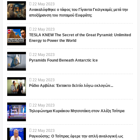
22
May
2023
Ανακαλύφθηκε ο τάφος του Γίγαντα Γκιλγκαμές μετά την
αποξήρανση του ποταμού Ευφράτη;
22
May
2023
TESLA KNEW The Secret of the Great Pyramid: Unlimited
Energy to Power the World
22
May
2023
Pyramids Found Beneath Antarctic Ice
22
May
2023
Ράδιο Αρβύλα: Έκτακτο δελτίο λόγω εκλογών...
22
May
2023
Τηλεφώνημα Κυριάκου Μητσοτάκη στον Αλέξη Τσίπρα
22
May
2023
Ραγκούσης: Ο Τσίπρας έφερε την απλή αναλογική ως