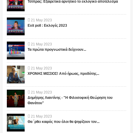
Τσίπρας: Εξαιρετικά αρνητικό το εκλογικό αποτέλεσμα
21
May
2023
Exit poll : Εκλογές 2023
21
May
2023
Τα πρώτα προγνωστικά δείχνουν...
21
May
2023
ΧΡΟΝΗΣ ΜΙΣΣΙΟΣ! Από ήρωας, προδότης...
21
May
2023
Δημήτρης Λιαντίνης - "Η Φιλοσοφική Θεώρηση του
Θανάτου"
21
May
2023
Θα ΄ρθει καιρός που όλοι θα ψηφίζουν τον...