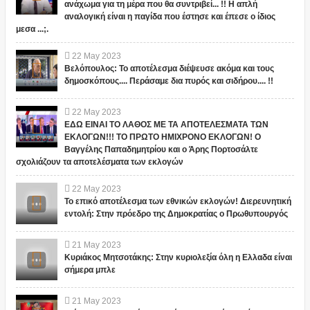
ανάχωμα για τη μέρα που θα συντριβεί... !! Η απλή
αναλογική είναι η παγίδα που έστησε και έπεσε ο ίδιος
μεσα ...;.
22
May
2023
Βελόπουλος: Το αποτέλεσμα διέψευσε ακόμα και τους
δημοσκόπους.... Περάσαμε δια πυρός και σιδήρου.... !!
22
May
2023
ΕΔΩ ΕΙΝΑΙ ΤΟ ΛΑΘΟΣ ΜΕ ΤΑ ΑΠΟΤΕΛΕΣΜΑΤΑ ΤΩΝ
ΕΚΛΟΓΩΝ!!! ΤΟ ΠΡΩΤΟ ΗΜΙΧΡΟΝΟ ΕΚΛΟΓΩΝ! Ο
Βαγγέλης Παπαδημητρίου και ο Άρης Πορτοσάλτε
σχολιάζουν τα αποτελέσματα των εκλογών
22
May
2023
Το επικό αποτέλεσμα των εθνικών εκλογών! Διερευνητική
εντολή: Στην πρόεδρο της Δημοκρατίας ο Πρωθυπουργός
21
May
2023
Κυριάκος Μητσοτάκης: Στην κυριολεξία όλη η Ελλαδα είναι
σήμερα μπλε
21
May
2023