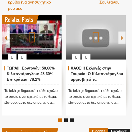
κρύβει ένα ανησυχητικό
Σουλτάνου
μυστικό
Related Posts
ΤΩΡΑ!!! Ερντογάν: 50,60%
ΧΑΟΣ!!! Εκλογές στην
Κιλιτσντάρογλου: 43,60%
Τουρκία: Ο Κιλιτσντάρογλου
Επικράτεια: 78,2%
αμφισβητεί τα
αποτελέσματα θα γίνουν
ενστάσεις...
Το iokh.gr δημοσιεύει κάθε σχόλιο
Το iokh.gr δημοσιεύει κάθε σχόλιο
Το
το οποίο είναι σχετικό με το θέμα.
το οποίο είναι σχετικό με το θέμα.
το
Ωστόσο, αυτό δεν σημαίνει ότι...
Ωστόσο, αυτό δεν σημαίνει ότι...
Ωσ
Blogger
Facebook