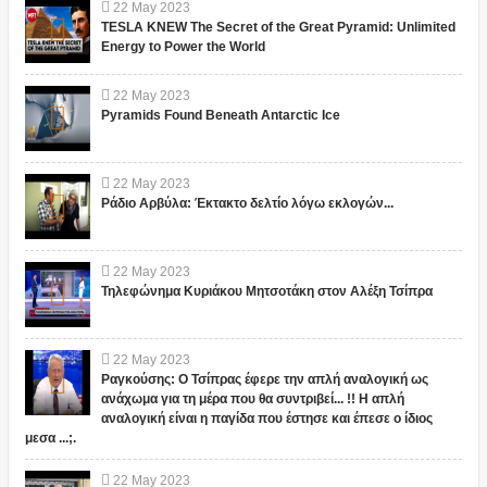
22
May
2023
TESLA KNEW The Secret of the Great Pyramid: Unlimited
Energy to Power the World
22
May
2023
Pyramids Found Beneath Antarctic Ice
22
May
2023
Ράδιο Αρβύλα: Έκτακτο δελτίο λόγω εκλογών...
22
May
2023
Τηλεφώνημα Κυριάκου Μητσοτάκη στον Αλέξη Τσίπρα
22
May
2023
Ραγκούσης: Ο Τσίπρας έφερε την απλή αναλογική ως
ανάχωμα για τη μέρα που θα συντριβεί... !! Η απλή
αναλογική είναι η παγίδα που έστησε και έπεσε ο ίδιος
μεσα ...;.
22
May
2023