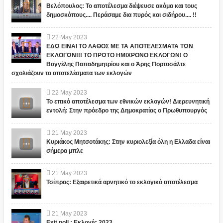
Βελόπουλος: Το αποτέλεσμα διέψευσε ακόμα και τους
δημοσκόπους.... Περάσαμε δια πυρός και σιδήρου.... !!
22
May
2023
ΕΔΩ ΕΙΝΑΙ ΤΟ ΛΑΘΟΣ ΜΕ ΤΑ ΑΠΟΤΕΛΕΣΜΑΤΑ ΤΩΝ
ΕΚΛΟΓΩΝ!!! ΤΟ ΠΡΩΤΟ ΗΜΙΧΡΟΝΟ ΕΚΛΟΓΩΝ! Ο
Βαγγέλης Παπαδημητρίου και ο Άρης Πορτοσάλτε
σχολιάζουν τα αποτελέσματα των εκλογών
22
May
2023
Το επικό αποτέλεσμα των εθνικών εκλογών! Διερευνητική
εντολή: Στην πρόεδρο της Δημοκρατίας ο Πρωθυπουργός
21
May
2023
Κυριάκος Μητσοτάκης: Στην κυριολεξία όλη η Ελλαδα είναι
σήμερα μπλε
21
May
2023
Τσίπρας: Εξαιρετικά αρνητικό το εκλογικό αποτέλεσμα
21
May
2023
Exit poll : Εκλογές 2023