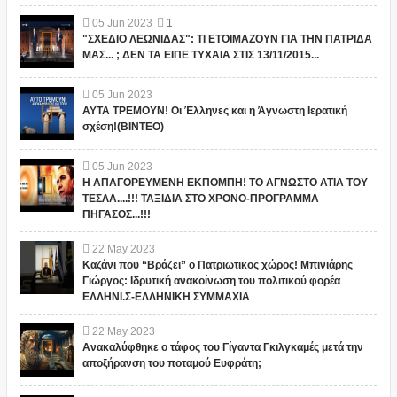
05
Jun
2023
1
"ΣΧΕΔΙΟ ΛΕΩΝΙΔΑΣ": ΤΙ ΕΤΟΙΜΑΖΟΥΝ ΓΙΑ ΤΗΝ ΠΑΤΡΙΔΑ
ΜΑΣ... ; ΔΕΝ ΤΑ ΕΙΠΕ ΤΥΧΑΙΑ ΣΤΙΣ 13/11/2015...
05
Jun
2023
ΑΥΤΑ ΤΡΕΜΟΥΝ! Οι Έλληνες και η Άγνωστη Ιερατική
σχέση!(ΒΙΝΤΕΟ)
05
Jun
2023
Η ΑΠΑΓΟΡΕΥΜΕΝΗ ΕΚΠΟΜΠΗ! ΤΟ ΑΓΝΩΣΤΟ ΑΤΙΑ ΤΟΥ
ΤΕΣΛΑ....!!! ΤΑΞΙΔΙΑ ΣΤΟ ΧΡΟΝΟ-ΠΡΟΓΡΑΜΜΑ
ΠΗΓΑΣΟΣ...!!!
22
May
2023
Καζάνι που “Βράζει” ο Πατριωτικος χώρος! Μπινιάρης
Γιώργος: Ιδρυτική ανακοίνωση του πολιτικού φορέα
ΕΛΛΗΝΙ.Σ-ΕΛΛΗΝΙΚΗ ΣΥΜΜΑΧΙΑ
22
May
2023
Ανακαλύφθηκε ο τάφος του Γίγαντα Γκιλγκαμές μετά την
αποξήρανση του ποταμού Ευφράτη;