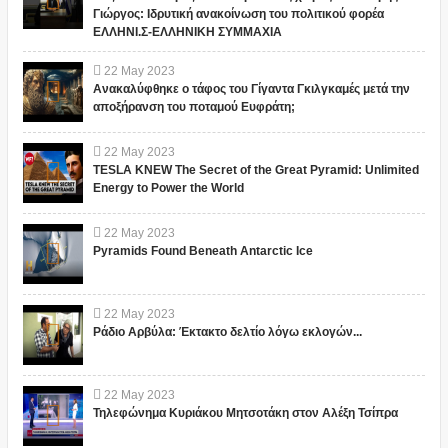
Γιώργος: Ιδρυτική ανακοίνωση του πολιτικού φορέα
ΕΛΛΗΝΙ.Σ-ΕΛΛΗΝΙΚΗ ΣΥΜΜΑΧΙΑ
22
May
2023
Ανακαλύφθηκε ο τάφος του Γίγαντα Γκιλγκαμές μετά την
αποξήρανση του ποταμού Ευφράτη;
22
May
2023
TESLA KNEW The Secret of the Great Pyramid: Unlimited
Energy to Power the World
22
May
2023
Pyramids Found Beneath Antarctic Ice
22
May
2023
Ράδιο Αρβύλα: Έκτακτο δελτίο λόγω εκλογών...
22
May
2023
Τηλεφώνημα Κυριάκου Μητσοτάκη στον Αλέξη Τσίπρα