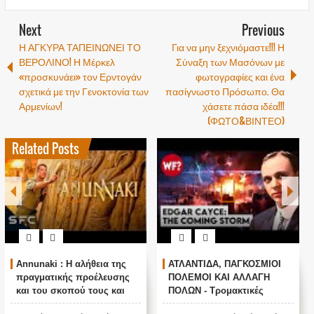
Next
Previous
Η ΑΓΚΥΡΑ ΤΑΠΕΙΝΩΝΕΙ ΤΟ
Για να μην ξεχνιόμαστε!!! Η
ΒΕΡΟΛΙΝΟ! Η Μέρκελ
Σύναξη των Μασόνων με
«προσκυνάει» τον Ερντογάν
φωτογραφίες και ένα
σχετικά με την Γενοκτονία των
πασίγνωστο Πρόσωπο. Θα
Αρμενίων!
χάσετε πάσα ιδέα!!!
(ΦΩΤΟ&ΒΙΝΤΕΟ)
Related Posts
Annunaki : Η αλήθεια της
ΑΤΛΑΝΤΙΔΑ, ΠΑΓΚΟΣΜΙΟΙ
πραγματικής προέλευσης
ΠΟΛΕΜΟΙ ΚΑΙ ΑΛΛΑΓΗ
και του σκοπού τους και
ΠΟΛΩΝ - Τρομακτικές
αναστολή λειτουργίας μας
προβλέψεις του Edgar