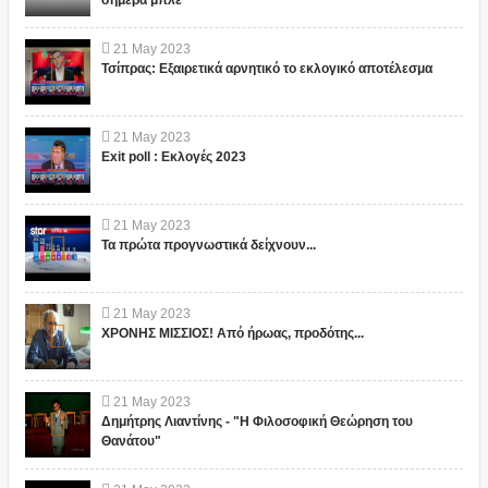
21
May
2023
Τσίπρας: Εξαιρετικά αρνητικό το εκλογικό αποτέλεσμα
21
May
2023
Exit poll : Εκλογές 2023
21
May
2023
Τα πρώτα προγνωστικά δείχνουν...
21
May
2023
ΧΡΟΝΗΣ ΜΙΣΣΙΟΣ! Από ήρωας, προδότης...
21
May
2023
Δημήτρης Λιαντίνης - "Η Φιλοσοφική Θεώρηση του
Θανάτου"