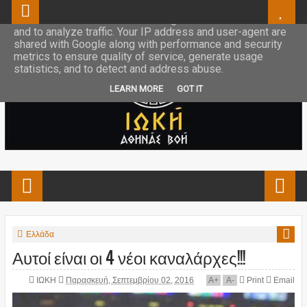
This site uses cookies from Google to deliver its services
and to analyze traffic. Your IP address and user-agent are
shared with Google along with performance and security
metrics to ensure quality of service, generate usage
statistics, and to detect and address abuse.
LEARN MORE
GOT IT
Ελλάδα
Αυτοί είναι οι 4 νέοι καναλάρχες!!!
ΙΩΚΗ
Παρασκευή, Σεπτεμβρίου 02, 2016
A
+
A
-
Print
Email