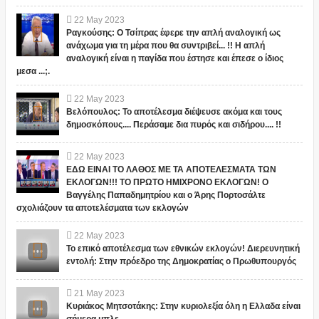
22
May
2023
Ραγκούσης: Ο Τσίπρας έφερε την απλή αναλογική ως
ανάχωμα για τη μέρα που θα συντριβεί... !! Η απλή
αναλογική είναι η παγίδα που έστησε και έπεσε ο ίδιος
μεσα ...;.
22
May
2023
Βελόπουλος: Το αποτέλεσμα διέψευσε ακόμα και τους
δημοσκόπους.... Περάσαμε δια πυρός και σιδήρου.... !!
22
May
2023
ΕΔΩ ΕΙΝΑΙ ΤΟ ΛΑΘΟΣ ΜΕ ΤΑ ΑΠΟΤΕΛΕΣΜΑΤΑ ΤΩΝ
ΕΚΛΟΓΩΝ!!! ΤΟ ΠΡΩΤΟ ΗΜΙΧΡΟΝΟ ΕΚΛΟΓΩΝ! Ο
Βαγγέλης Παπαδημητρίου και ο Άρης Πορτοσάλτε
σχολιάζουν τα αποτελέσματα των εκλογών
22
May
2023
Το επικό αποτέλεσμα των εθνικών εκλογών! Διερευνητική
εντολή: Στην πρόεδρο της Δημοκρατίας ο Πρωθυπουργός
21
May
2023
Κυριάκος Μητσοτάκης: Στην κυριολεξία όλη η Ελλαδα είναι
σήμερα μπλε