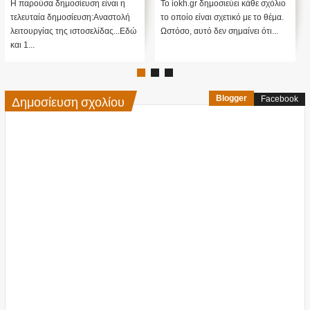
....
Cayce (Video)
Η παρούσα δημοσίευση είναι η
Το iokh.gr δημοσιεύει κάθε σχόλιο
τελευταία δημοσίευση:Αναστολή
το οποίο είναι σχετικό με το θέμα.
λειτουργίας της ιστοσελίδας...Εδώ
Ωστόσο, αυτό δεν σημαίνει ότι...
και 1...
Δημοσίευση σχολίου
Blogger
Facebook