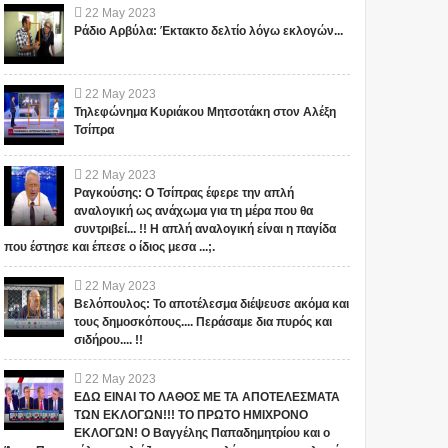
22
May
2023
Ράδιο Αρβύλα: Έκτακτο δελτίο λόγω εκλογών...
22
May
2023
Τηλεφώνημα Κυριάκου Μητσοτάκη στον Αλέξη
Τσίπρα
22
May
2023
Ραγκούσης: Ο Τσίπρας έφερε την απλή
αναλογική ως ανάχωμα για τη μέρα που θα
συντριβεί... !! Η απλή αναλογική είναι η παγίδα
που έστησε και έπεσε ο ίδιος μεσα ...;.
22
May
2023
Βελόπουλος: Το αποτέλεσμα διέψευσε ακόμα και
τους δημοσκόπους.... Περάσαμε δια πυρός και
σιδήρου.... !!
22
May
2023
ΕΔΩ ΕΙΝΑΙ ΤΟ ΛΑΘΟΣ ΜΕ ΤΑ ΑΠΟΤΕΛΕΣΜΑΤΑ
ΤΩΝ ΕΚΛΟΓΩΝ!!! ΤΟ ΠΡΩΤΟ ΗΜΙΧΡΟΝΟ
Αυτός ο μεγάλος
ΟΙ ΕΙΔΗΣΕΙΣ ΓΙΑ ΤΙΣ
ΕΚΛΟΓΩΝ! Ο Βαγγέλης Παπαδημητρίου και ο