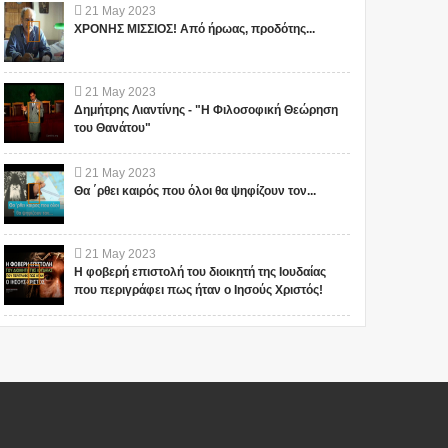
21
May
2023
ΧΡΟΝΗΣ ΜΙΣΣΙΟΣ! Από ήρωας, προδότης...
21
May
2023
Δημήτρης Λιαντίνης - "Η Φιλοσοφική Θεώρηση
του Θανάτου"
21
May
2023
Θα ΄ρθει καιρός που όλοι θα ψηφίζουν τον...
21
May
2023
Η φοβερή επιστολή του διοικητή της Ιουδαίας
που περιγράφει πως ήταν ο Ιησούς Χριστός!