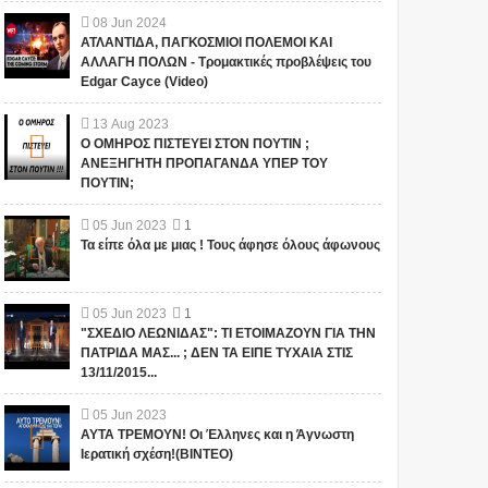
08
Jun
2024
ΑΤΛΑΝΤΙΔΑ, ΠΑΓΚΟΣΜΙΟΙ ΠΟΛΕΜΟΙ ΚΑΙ
ΑΛΛΑΓΗ ΠΟΛΩΝ - Τρομακτικές προβλέψεις του
Edgar Cayce (Video)
13
Aug
2023
Ο ΟΜΗΡΟΣ ΠΙΣΤΕΥΕΙ ΣΤΟΝ ΠΟΥΤΙΝ ;
ΑΝΕΞΗΓΗΤΗ ΠΡΟΠΑΓΑΝΔΑ ΥΠΕΡ ΤΟΥ
ΠΟΥΤΙΝ;
05
Jun
2023
1
Τα είπε όλα με μιας ! Τους άφησε όλους άφωνους
05
Jun
2023
1
"ΣΧΕΔΙΟ ΛΕΩΝΙΔΑΣ": ΤΙ ΕΤΟΙΜΑΖΟΥΝ ΓΙΑ ΤΗΝ
ΠΑΤΡΙΔΑ ΜΑΣ... ; ΔΕΝ ΤΑ ΕΙΠΕ ΤΥΧΑΙΑ ΣΤΙΣ
13/11/2015...
05
Jun
2023
ΑΥΤΑ ΤΡΕΜΟΥΝ! Οι Έλληνες και η Άγνωστη
Ιερατική σχέση!(ΒΙΝΤΕΟ)