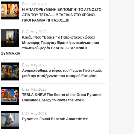
05
Jun
2023
Η ΑΠΑΓΟΡΕΥΜΕΝΗ ΕΚΠΟΜΠΗ! ΤΟ ΑΓΝΩΣΤΟ
ΑΤΙΑ ΤΟΥ ΤΕΣΛΑ....!!! ΤΑΞΙΔΙΑ ΣΤΟ ΧΡΟΝΟ-
ΠΡΟΓΡΑΜΜΑ ΠΗΓΑΣΟΣ...!!!
22
May
2023
Καζάνι που “Βράζει” ο Πατριωτικος χώρος!
Μπινιάρης Γιώργος: Ιδρυτική ανακοίνωση του
πολιτικού φορέα ΕΛΛΗΝΙ.Σ-ΕΛΛΗΝΙΚΗ
ΣΥΜΜΑΧΙΑ
22
May
2023
Ανακαλύφθηκε ο τάφος του Γίγαντα Γκιλγκαμές
μετά την αποξήρανση του ποταμού Ευφράτη;
22
May
2023
TESLA KNEW The Secret of the Great Pyramid:
Unlimited Energy to Power the World
22
May
2023
Pyramids Found Beneath Antarctic Ice