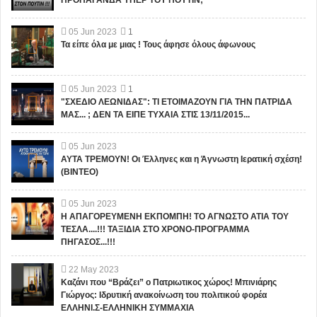
05
Jun
2023
1
Τα είπε όλα με μιας ! Τους άφησε όλους άφωνους
05
Jun
2023
1
"ΣΧΕΔΙΟ ΛΕΩΝΙΔΑΣ": ΤΙ ΕΤΟΙΜΑΖΟΥΝ ΓΙΑ ΤΗΝ ΠΑΤΡΙΔΑ
ΜΑΣ... ; ΔΕΝ ΤΑ ΕΙΠΕ ΤΥΧΑΙΑ ΣΤΙΣ 13/11/2015...
05
Jun
2023
ΑΥΤΑ ΤΡΕΜΟΥΝ! Οι Έλληνες και η Άγνωστη Ιερατική σχέση!
(ΒΙΝΤΕΟ)
05
Jun
2023
Η ΑΠΑΓΟΡΕΥΜΕΝΗ ΕΚΠΟΜΠΗ! ΤΟ ΑΓΝΩΣΤΟ ΑΤΙΑ ΤΟΥ
ΤΕΣΛΑ....!!! ΤΑΞΙΔΙΑ ΣΤΟ ΧΡΟΝΟ-ΠΡΟΓΡΑΜΜΑ
ΠΗΓΑΣΟΣ...!!!
22
May
2023
Καζάνι που “Βράζει” ο Πατριωτικος χώρος! Μπινιάρης
Γιώργος: Ιδρυτική ανακοίνωση του πολιτικού φορέα
ΕΛΛΗΝΙ.Σ-ΕΛΛΗΝΙΚΗ ΣΥΜΜΑΧΙΑ