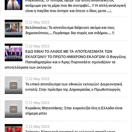
Ραγκούσης: Ο Τσίπρας έφερε την απλή αναλογική ως
ανάχωμα για τη μέρα που θα συντριβεί... !! Η απλή αναλογική
είναι η παγίδα που έστησε και έπεσε ο ίδιος μεσα ...;.
22
May
2023
Βελόπουλος: Το αποτέλεσμα διέψευσε ακόμα και τους
δημοσκόπους.... Περάσαμε δια πυρός και σιδήρου.... !!
22
May
2023
ΕΔΩ ΕΙΝΑΙ ΤΟ ΛΑΘΟΣ ΜΕ ΤΑ ΑΠΟΤΕΛΕΣΜΑΤΑ ΤΩΝ
ΕΚΛΟΓΩΝ!!! ΤΟ ΠΡΩΤΟ ΗΜΙΧΡΟΝΟ ΕΚΛΟΓΩΝ! Ο Βαγγέλης
Παπαδημητρίου και ο Άρης Πορτοσάλτε σχολιάζουν τα
αποτελέσματα των εκλογών
22
May
2023
Το επικό αποτέλεσμα των εθνικών εκλογών! Διερευνητική
εντολή: Στην πρόεδρο της Δημοκρατίας ο Πρωθυπουργός
21
May
2023
Κυριάκος Μητσοτάκης: Στην κυριολεξία όλη η Ελλαδα είναι
σήμερα μπλε
21
May
2023
Τσίπρας: Εξαιρετικά αρνητικό το εκλογικό αποτέλεσμα