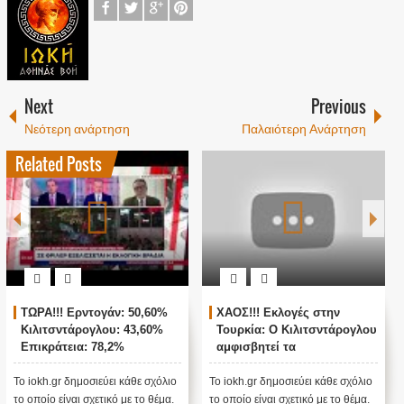
Next
Previous
Νεότερη ανάρτηση
Παλαιότερη Ανάρτηση
Related Posts
ογές στην
ΖΩΝΤΑΝΗ ΣΥΝΔΕΣΗ ΜΕ
Παγκόσμιο σοκ
ιλιτσντάρογλου
ΑΓΚΥΡΑ - ΘΡΙΛΕΡ ΜΕ ΤΙΣ
βιολογικά εργ
α
ΤΟΥΡΚΙΚΕΣ ΕΚΛΟΓΕΣ !
ΗΠΑ στην Ουκ
α θα γίνουν
ιεύει κάθε σχόλιο
Το iokh.gr δημοσιεύει κάθε σχόλιο
Στις 26 Φεβρουαρί
ετικό με το θέμα.
το οποίο είναι σχετικό με το θέμα.
ΗΠΑ διέγραψαν όλ