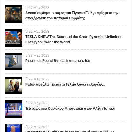
22
May
2023
Ανακαλύφθηκε ο τάφος του Γίγαντα Γκιλγκαμές μετά την
αποξήρανση του ποταμού Ευφράτη;
22
May
2023
TESLA KNEW The Secret of the Great Pyramid: Unlimited
Energy to Power the World
22
May
2023
Pyramids Found Beneath Antarctic Ice
22
May
2023
Ράδιο Αρβύλα: Έκτακτο δελτίο λόγω εκλογών...
22
May
2023
Τηλεφώνημα Κυριάκου Μητσοτάκη στον Αλέξη Τσίπρα
22
May
2023