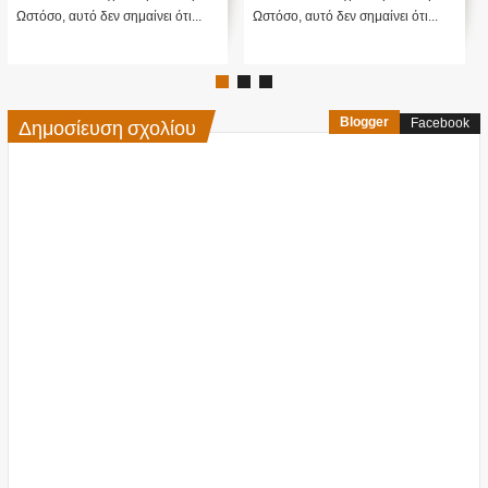
 σημαίνει ότι...
Ωστόσο, αυτό δεν σημαίνει ότι...
ενός Εργαστηρίου
στη...
Δημοσίευση σχολίου
Blogger
Facebook