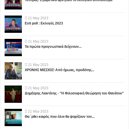
21
May
2023
Exit poll : Εκλογές 2023
21
May
2023
Τα πρώτα προγνωστικά δείχνουν...
21
May
2023
ΧΡΟΝΗΣ ΜΙΣΣΙΟΣ! Από ήρωας, προδότης...
21
May
2023
Δημήτρης Λιαντίνης - "Η Φιλοσοφική Θεώρηση του Θανάτου"
21
May
2023
Θα ΄ρθει καιρός που όλοι θα ψηφίζουν τον...