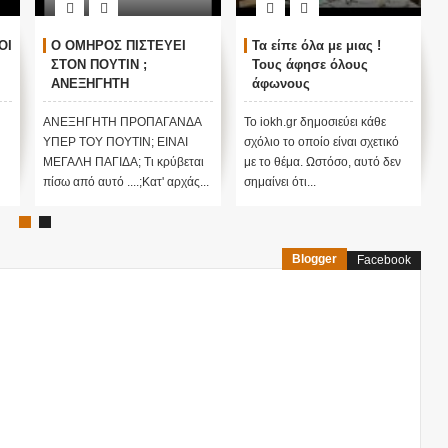
ΟΙ
Ο ΟΜΗΡΟΣ ΠΙΣΤΕΥΕΙ
Τα είπε όλα με μιας !
ΣΤΟΝ ΠΟΥΤΙΝ ;
Τους άφησε όλους
ΑΝΕΞΗΓΗΤΗ
άφωνους
ΠΡΟΠΑΓΑΝΔΑ ΥΠΕΡ ΤΟΥ
ΠΟΥΤΙΝ;
ΑΝΕΞΗΓΗΤΗ ΠΡΟΠΑΓΑΝΔΑ
Το iokh.gr δημοσιεύει κάθε
ΥΠΕΡ ΤΟΥ ΠΟΥΤΙΝ; ΕΙΝΑΙ
σχόλιο το οποίο είναι σχετικό
ΜΕΓΑΛΗ ΠΑΓΙΔΑ; Τι κρύβεται
με το θέμα. Ωστόσο, αυτό δεν
πίσω από αυτό ....;Κατ' αρχάς...
σημαίνει ότι...
Blogger
Facebook