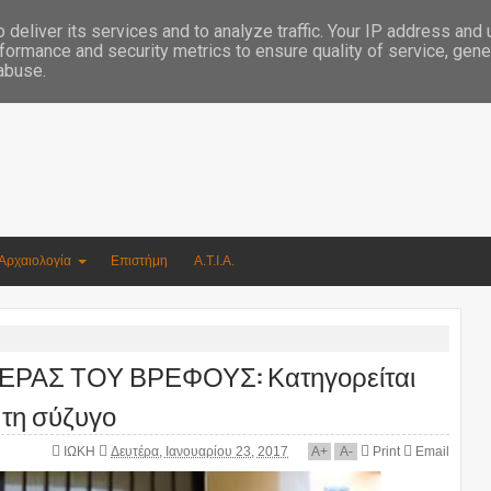
Συγγραφέας Νικόλαος Αργυρίου
deliver its services and to analyze traffic. Your IP address and
formance and security metrics to ensure quality of service, gen
 abuse.
Αρχαιολογία
Επιστήμη
Α.Τ.Ι.Α.
ΑΣ ΤΟΥ ΒΡΕΦΟΥΣ: Κατηγορείται
 τη σύζυγο
ΙΩΚΗ
Δευτέρα, Ιανουαρίου 23, 2017
A
+
A
-
Print
Email