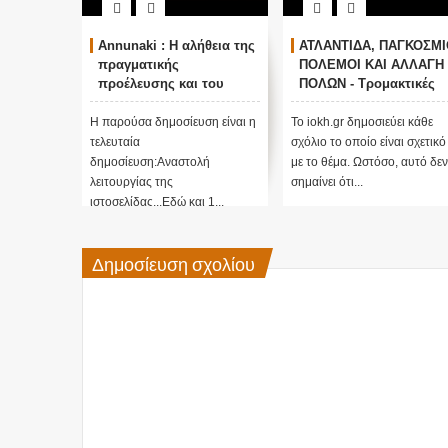
Annunaki : Η αλήθεια της
ΑΤΛΑΝΤΙΔΑ, ΠΑΓΚΟΣΜΙ
πραγματικής
ΠΟΛΕΜΟΙ ΚΑΙ ΑΛΛΑΓΗ
προέλευσης και του
ΠΟΛΩΝ - Τρομακτικές
σκοπού τους και
προβλέψεις του Edgar
αναστολή λειτουργίας
Cayce (Video)
Η παρούσα δημοσίευση είναι η
Το iokh.gr δημοσιεύει κάθε
μας ....
τελευταία
σχόλιο το οποίο είναι σχετικό
δημοσίευση:Αναστολή
με το θέμα. Ωστόσο, αυτό δεν
λειτουργίας της
σημαίνει ότι...
ιστοσελίδας...Εδώ και 1...
Δημοσίευση σχολίου