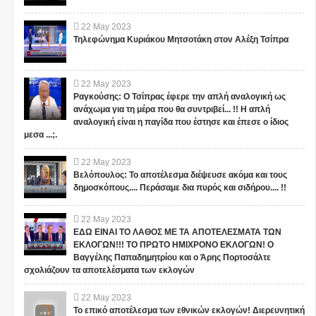
22
May
2023
Τηλεφώνημα Κυριάκου Μητσοτάκη στον Αλέξη Τσίπρα
22
May
2023
Ραγκούσης: Ο Τσίπρας έφερε την απλή αναλογική ως
ανάχωμα για τη μέρα που θα συντριβεί... !! Η απλή
αναλογική είναι η παγίδα που έστησε και έπεσε ο ίδιος
μεσα ...;.
22
May
2023
Βελόπουλος: Το αποτέλεσμα διέψευσε ακόμα και τους
δημοσκόπους.... Περάσαμε δια πυρός και σιδήρου.... !!
22
May
2023
ΕΔΩ ΕΙΝΑΙ ΤΟ ΛΑΘΟΣ ΜΕ ΤΑ ΑΠΟΤΕΛΕΣΜΑΤΑ ΤΩΝ
1
ΕΚΛΟΓΩΝ!!! ΤΟ ΠΡΩΤΟ ΗΜΙΧΡΟΝΟ ΕΚΛΟΓΩΝ! Ο
Βαγγέλης Παπαδημητρίου και ο Άρης Πορτοσάλτε
σχολιάζουν τα αποτελέσματα των εκλογών
22
May
2023
Το επικό αποτέλεσμα των εθνικών εκλογών! Διερευνητική