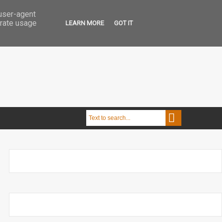
 user-agent
erate usage
LEARN MORE
GOT IT