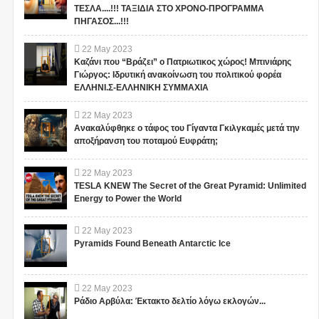
ΤΕΣΛΑ....!!! ΤΑΞΙΔΙΑ ΣΤΟ ΧΡΟΝΟ-ΠΡΟΓΡΑΜΜΑ
ΠΗΓΑΣΟΣ...!!!
22
May
2023
Καζάνι που “Βράζει” ο Πατριωτικος χώρος! Μπινιάρης
Γιώργος: Ιδρυτική ανακοίνωση του πολιτικού φορέα
ΕΛΛΗΝΙ.Σ-ΕΛΛΗΝΙΚΗ ΣΥΜΜΑΧΙΑ
22
May
2023
Ανακαλύφθηκε ο τάφος του Γίγαντα Γκιλγκαμές μετά την
αποξήρανση του ποταμού Ευφράτη;
22
May
2023
TESLA KNEW The Secret of the Great Pyramid: Unlimited
Energy to Power the World
22
May
2023
Pyramids Found Beneath Antarctic Ice
22
May
2023
Ράδιο Αρβύλα: Έκτακτο δελτίο λόγω εκλογών...