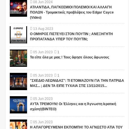
08
Jun
2024
ΑΤΛΑΝΤΙΔΑ, ΠΑΓΚΟΣΜΙΟΙ ΠΟΛΕΜΟΙ ΚΑΙ ΑΛΛΑΓΗ
ΠΟΛΩΝ - Τρομακτικές προβλέψεις του Edgar Cayce
(Video)
13
Aug
2023
Ο ΟΜΗΡΟΣ ΠΙΣΤΕΥΕΙ ΣΤΟΝ ΠΟΥΤΙΝ ; ΑΝΕΞΗΓΗΤΗ
ΠΡΟΠΑΓΑΝΔΑ ΥΠΕΡ ΤΟΥ ΠΟΥΤΙΝ;
05
Jun
2023
1
Τα είπε όλα με μιας ! Τους άφησε όλους άφωνους
05
Jun
2023
1
"ΣΧΕΔΙΟ ΛΕΩΝΙΔΑΣ": ΤΙ ΕΤΟΙΜΑΖΟΥΝ ΓΙΑ ΤΗΝ ΠΑΤΡΙΔΑ
ΜΑΣ... ; ΔΕΝ ΤΑ ΕΙΠΕ ΤΥΧΑΙΑ ΣΤΙΣ 13/11/2015...
05
Jun
2023
ΑΥΤΑ ΤΡΕΜΟΥΝ! Οι Έλληνες και η Άγνωστη Ιερατική
σχέση!(ΒΙΝΤΕΟ)
05
Jun
2023
Η ΑΠΑΓΟΡΕΥΜΕΝΗ ΕΚΠΟΜΠΗ! ΤΟ ΑΓΝΩΣΤΟ ΑΤΙΑ ΤΟΥ