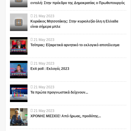
εντολή: Στην πρόεδρο της Δημοκρατίας ο Πρωθυπουργός
"ΣΧΕΔΙΟ ΛΕΩΝΙΔΑΣ": ΤΙ
ΑΥΤΑ ΤΡΕΜΟΥΝ! Οι
21
May
2023
ΕΤΟΙΜΑΖΟΥΝ ΓΙΑ ΤΗΝ
Έλληνες και η Άγνωστη
Κυριάκος Μητσοτάκης: Στην κυριολεξία όλη η Ελλαδα
ΠΑΤΡΙΔΑ ΜΑΣ... ; ΔΕΝ ΤΑ
Ιερατική σχέση!(ΒΙΝΤΕΟ)
είναι σήμερα μπλε
ΕΙΠΕ ΤΥΧΑΙΑ ΣΤΙΣ
13/11/2015...
Το iokh.gr δημοσιεύει κάθε
Το iokh.gr δημοσιεύει κάθε
21
May
2023
σχόλιο το οποίο είναι σχετικό
σχόλιο το οποίο είναι σχετικό
Τσίπρας: Εξαιρετικά αρνητικό το εκλογικό αποτέλεσμα
με το θέμα. Ωστόσο, αυτό δεν
με το θέμα. Ωστόσο, αυτό δεν
σημαίνει ότι...
σημαίνει ότι...
21
May
2023
Exit poll : Εκλογές 2023
21
May
2023
Τα πρώτα προγνωστικά δείχνουν...
21
May
2023
ΧΡΟΝΗΣ ΜΙΣΣΙΟΣ! Από ήρωας, προδότης...