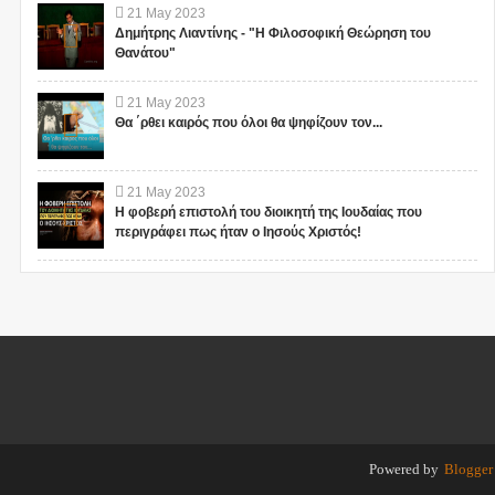
21
May
2023
Δημήτρης Λιαντίνης - "Η Φιλοσοφική Θεώρηση του
Θανάτου"
21
May
2023
Θα ΄ρθει καιρός που όλοι θα ψηφίζουν τον...
21
May
2023
Η φοβερή επιστολή του διοικητή της Ιουδαίας που
περιγράφει πως ήταν ο Ιησούς Χριστός!
Powered by
Blogger