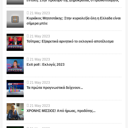
εντολή: Στην πρόεδρο της Δημοκρατίας ο Πρωθυπουργός
21
May
2023
Κυριάκος Μητσοτάκης: Στην κυριολεξία όλη η Ελλαδα είναι
σήμερα μπλε
21
May
2023
Τσίπρας: Εξαιρετικά αρνητικό το εκλογικό αποτέλεσμα
21
May
2023
Exit poll : Εκλογές 2023
21
May
2023
Τα πρώτα προγνωστικά δείχνουν...
21
May
2023
ΧΡΟΝΗΣ ΜΙΣΣΙΟΣ! Από ήρωας, προδότης...