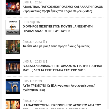
08
Jun
2024
ΑΤΛΑΝΤΙΔΑ, ΠΑΓΚΟΣΜΙΟΙ ΠΟΛΕΜΟΙ ΚΑΙ ΑΛΛΑΓΗ ΠΟΛΩΝ
- Τρομακτικές προβλέψεις του Edgar Cayce (Video)
13
Aug
2023
Ο ΟΜΗΡΟΣ ΠΙΣΤΕΥΕΙ ΣΤΟΝ ΠΟΥΤΙΝ ; ΑΝΕΞΗΓΗΤΗ
ΠΡΟΠΑΓΑΝΔΑ ΥΠΕΡ ΤΟΥ ΠΟΥΤΙΝ;
05
Jun
2023
1
Τα είπε όλα με μιας ! Τους άφησε όλους άφωνους
05
Jun
2023
1
"ΣΧΕΔΙΟ ΛΕΩΝΙΔΑΣ": ΤΙ ΕΤΟΙΜΑΖΟΥΝ ΓΙΑ ΤΗΝ ΠΑΤΡΙΔΑ
ΜΑΣ... ; ΔΕΝ ΤΑ ΕΙΠΕ ΤΥΧΑΙΑ ΣΤΙΣ 13/11/2015...
05
Jun
2023
ΑΥΤΑ ΤΡΕΜΟΥΝ! Οι Έλληνες και η Άγνωστη Ιερατική
σχέση!(ΒΙΝΤΕΟ)
05
Jun
2023
Η ΑΠΑΓΟΡΕΥΜΕΝΗ ΕΚΠΟΜΠΗ! ΤΟ ΑΓΝΩΣΤΟ ΑΤΙΑ ΤΟΥ