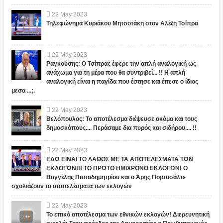
22
May
2023
Τηλεφώνημα Κυριάκου Μητσοτάκη στον Αλέξη Τσίπρα
22
May
2023
Ραγκούσης: Ο Τσίπρας έφερε την απλή αναλογική ως
ανάχωμα για τη μέρα που θα συντριβεί... !! Η απλή
αναλογική είναι η παγίδα που έστησε και έπεσε ο ίδιος
μεσα ...;.
22
May
2023
Βελόπουλος: Το αποτέλεσμα διέψευσε ακόμα και τους
δημοσκόπους.... Περάσαμε δια πυρός και σιδήρου.... !!
22
May
2023
ΕΔΩ ΕΙΝΑΙ ΤΟ ΛΑΘΟΣ ΜΕ ΤΑ ΑΠΟΤΕΛΕΣΜΑΤΑ ΤΩΝ
ΕΚΛΟΓΩΝ!!! ΤΟ ΠΡΩΤΟ ΗΜΙΧΡΟΝΟ ΕΚΛΟΓΩΝ! Ο
Βαγγέλης Παπαδημητρίου και ο Άρης Πορτοσάλτε
σχολιάζουν τα αποτελέσματα των εκλογών
22
May
2023
Το επικό αποτέλεσμα των εθνικών εκλογών! Διερευνητική