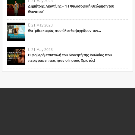
21
May
2023
Δημήτρης Λιαντίνης - "Η Φιλοσοφική Θεώρηση του
Θανάτου"
21
May
2023
Θα ΄ρθει καιρός που όλοι θα ψηφίζουν τον...
21
May
2023
Η φοβερή επιστολή του διοικητή της Ιουδαίας που
περιγράφει πως ήταν ο Ιησούς Χριστός!