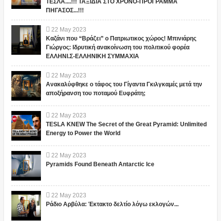
ΤΕΣΛΑ....!!! ΤΑΞΙΔΙΑ ΣΤΟ ΧΡΟΝΟ-ΠΡΟΓΡΑΜΜΑ
ΠΗΓΑΣΟΣ...!!!
22
May
2023
Καζάνι που “Βράζει” ο Πατριωτικος χώρος! Μπινιάρης
Γιώργος: Ιδρυτική ανακοίνωση του πολιτικού φορέα
ΕΛΛΗΝΙ.Σ-ΕΛΛΗΝΙΚΗ ΣΥΜΜΑΧΙΑ
22
May
2023
Ανακαλύφθηκε ο τάφος του Γίγαντα Γκιλγκαμές μετά την
αποξήρανση του ποταμού Ευφράτη;
22
May
2023
TESLA KNEW The Secret of the Great Pyramid: Unlimited
Energy to Power the World
22
May
2023
Pyramids Found Beneath Antarctic Ice
22
May
2023
Ράδιο Αρβύλα: Έκτακτο δελτίο λόγω εκλογών...