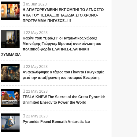
05
Jun
2023
Η ΑΠΑΓΟΡΕΥΜΕΝΗ ΕΚΠΟΜΠΗ! ΤΟ ΑΓΝΩΣΤΟ
ΑΤΙΑ ΤΟΥ ΤΕΣΛΑ....!!! ΤΑΞΙΔΙΑ ΣΤΟ ΧΡΟΝΟ-
ΠΡΟΓΡΑΜΜΑ ΠΗΓΑΣΟΣ...!!!
22
May
2023
Καζάνι που “Βράζει” ο Πατριωτικος χώρος!
Μπινιάρης Γιώργος: Ιδρυτική ανακοίνωση του
πολιτικού φορέα ΕΛΛΗΝΙ.Σ-ΕΛΛΗΝΙΚΗ
ΣΥΜΜΑΧΙΑ
22
May
2023
Ανακαλύφθηκε ο τάφος του Γίγαντα Γκιλγκαμές
μετά την αποξήρανση του ποταμού Ευφράτη;
22
May
2023
TESLA KNEW The Secret of the Great Pyramid:
Unlimited Energy to Power the World
22
May
2023
Pyramids Found Beneath Antarctic Ice