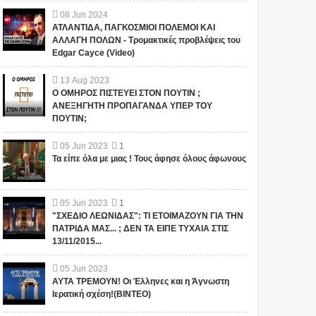
08
Jun
2024
ΑΤΛΑΝΤΙΔΑ, ΠΑΓΚΟΣΜΙΟΙ ΠΟΛΕΜΟΙ ΚΑΙ
ΑΛΛΑΓΗ ΠΟΛΩΝ - Τρομακτικές προβλέψεις του
Edgar Cayce (Video)
13
Aug
2023
Ο ΟΜΗΡΟΣ ΠΙΣΤΕΥΕΙ ΣΤΟΝ ΠΟΥΤΙΝ ;
ΑΝΕΞΗΓΗΤΗ ΠΡΟΠΑΓΑΝΔΑ ΥΠΕΡ ΤΟΥ
ΠΟΥΤΙΝ;
05
Jun
2023
1
Τα είπε όλα με μιας ! Τους άφησε όλους άφωνους
05
Jun
2023
1
"ΣΧΕΔΙΟ ΛΕΩΝΙΔΑΣ": ΤΙ ΕΤΟΙΜΑΖΟΥΝ ΓΙΑ ΤΗΝ
ΠΑΤΡΙΔΑ ΜΑΣ... ; ΔΕΝ ΤΑ ΕΙΠΕ ΤΥΧΑΙΑ ΣΤΙΣ
13/11/2015...
05
Jun
2023
ΑΥΤΑ ΤΡΕΜΟΥΝ! Οι Έλληνες και η Άγνωστη
Ιερατική σχέση!(ΒΙΝΤΕΟ)