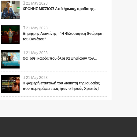
21
May
2023
ΧΡΟΝΗΣ ΜΙΣΣΙΟΣ! Από ήρωας, προδότης...
21
May
2023
Δημήτρης Λιαντίνης - "Η Φιλοσοφική Θεώρηση
του Θανάτου"
21
May
2023
Θα ΄ρθει καιρός που όλοι θα ψηφίζουν τον...
21
May
2023
Η φοβερή επιστολή του διοικητή της Ιουδαίας
που περιγράφει πως ήταν ο Ιησούς Χριστός!