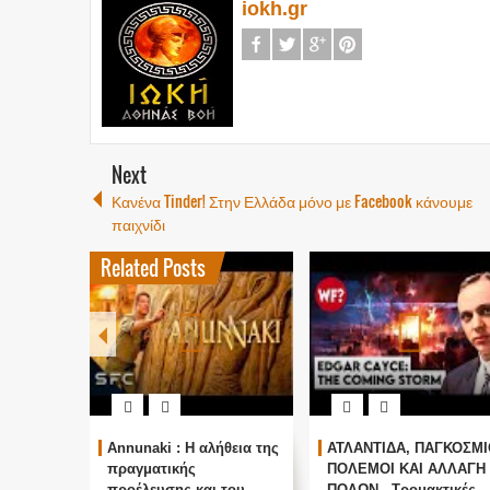
iokh.gr
Next
Κανένα Tinder! Στην Ελλάδα μόνο με Facebook κάνουμε
παιχνίδι
Related Posts
Annunaki : Η αλήθεια της
ΑΤΛΑΝΤΙΔΑ, ΠΑΓΚΟΣΜΙ
πραγματικής
ΠΟΛΕΜΟΙ ΚΑΙ ΑΛΛΑΓΗ
προέλευσης και του
ΠΟΛΩΝ - Τρομακτικές