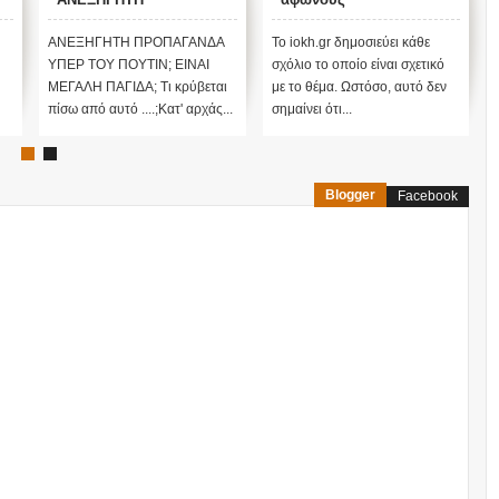
ΠΡΟΠΑΓΑΝΔΑ ΥΠΕΡ ΤΟΥ
ΠΟΥΤΙΝ;
ΑΝΕΞΗΓΗΤΗ ΠΡΟΠΑΓΑΝΔΑ
Το iokh.gr δημοσιεύει κάθε
ΥΠΕΡ ΤΟΥ ΠΟΥΤΙΝ; ΕΙΝΑΙ
σχόλιο το οποίο είναι σχετικό
ΜΕΓΑΛΗ ΠΑΓΙΔΑ; Τι κρύβεται
με το θέμα. Ωστόσο, αυτό δεν
πίσω από αυτό ....;Κατ' αρχάς...
σημαίνει ότι...
Blogger
Facebook