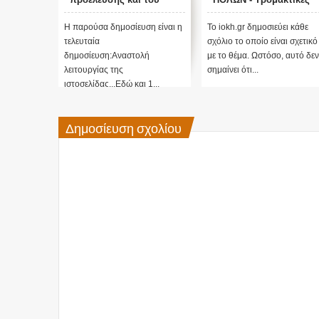
σκοπού τους και
προβλέψεις του Edgar
αναστολή λειτουργίας
Cayce (Video)
Η παρούσα δημοσίευση είναι η
Το iokh.gr δημοσιεύει κάθε
μας ....
τελευταία
σχόλιο το οποίο είναι σχετικό
δημοσίευση:Αναστολή
με το θέμα. Ωστόσο, αυτό δεν
λειτουργίας της
σημαίνει ότι...
ιστοσελίδας...Εδώ και 1...
Δημοσίευση σχολίου