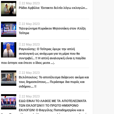
22
May
2023
Ράδιο Αρβύλα: Έκτακτο δελτίο λόγω εκλογών...
22
May
2023
Τηλεφώνημα Κυριάκου Μητσοτάκη στον Αλέξη
Τσίπρα
22
May
2023
Ραγκούσης: Ο Τσίπρας έφερε την απλή
αναλογική ως ανάχωμα για τη μέρα που θα
συντριβεί... !! Η απλή αναλογική είναι η παγίδα
που έστησε και έπεσε ο ίδιος μεσα ...;.
1
22
May
2023
Βελόπουλος: Το αποτέλεσμα διέψευσε ακόμα και
τους δημοσκόπους.... Περάσαμε δια πυρός και
σιδήρου.... !!
22
May
2023
ΕΔΩ ΕΙΝΑΙ ΤΟ ΛΑΘΟΣ ΜΕ ΤΑ ΑΠΟΤΕΛΕΣΜΑΤΑ
"ΣΧΕΔΙΟ ΛΕΩΝΙΔΑΣ": ΤΙ
ΑΥΤΑ ΤΡΕΜΟΥΝ! Οι
ΤΩΝ ΕΚΛΟΓΩΝ!!! ΤΟ ΠΡΩΤΟ ΗΜΙΧΡΟΝΟ
ΕΤΟΙΜΑΖΟΥΝ ΓΙΑ ΤΗΝ
Έλληνες και η Άγνωστη
ΕΚΛΟΓΩΝ! Ο Βαγγέλης Παπαδημητρίου και ο
ΠΑΤΡΙΔΑ ΜΑΣ... ; ΔΕΝ ΤΑ
Ιερατική σχέση!(ΒΙΝΤΕΟ)