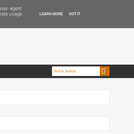
 user-agent
erate usage
LEARN MORE
GOT IT