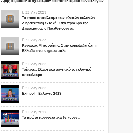
Άρης Πορτοσάλτε σχολιάζουν τα αποτελέσματα των εκλογών
ΕΙΠΕ ΤΥΧΑΙΑ ΣΤΙΣ
13/11/2015...
Το iokh.gr δημοσιεύει κάθε
Το iokh.gr δημοσιεύει κάθε
22
May
2023
σχόλιο το οποίο είναι σχετικό
σχόλιο το οποίο είναι σχετικό
Το επικό αποτέλεσμα των εθνικών εκλογών!
με το θέμα. Ωστόσο, αυτό δεν
Διερευνητική εντολή: Στην πρόεδρο της
με το θέμα. Ωστόσο, αυτό δεν
Δημοκρατίας ο Πρωθυπουργός
σημαίνει ότι...
σημαίνει ότι...
21
May
2023
Κυριάκος Μητσοτάκης: Στην κυριολεξία όλη η
Ελλαδα είναι σήμερα μπλε
21
May
2023
Τσίπρας: Εξαιρετικά αρνητικό το εκλογικό
αποτέλεσμα
21
May
2023
Exit poll : Εκλογές 2023
21
May
2023
Τα πρώτα προγνωστικά δείχνουν...