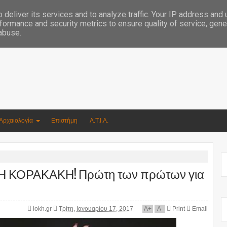
Συγγραφέας Νικόλαος Αργυρίου
deliver its services and to analyze traffic. Your IP address and
formance and security metrics to ensure quality of service, gen
 abuse.
Αρχαιολογία
Επιστήμη
Α.Τ.Ι.Α.
ΚΟΡΑΚΑΚΗ! Πρώτη των πρώτων για
iokh.gr
Τρίτη, Ιανουαρίου 17, 2017
A
+
A
-
Print
Email