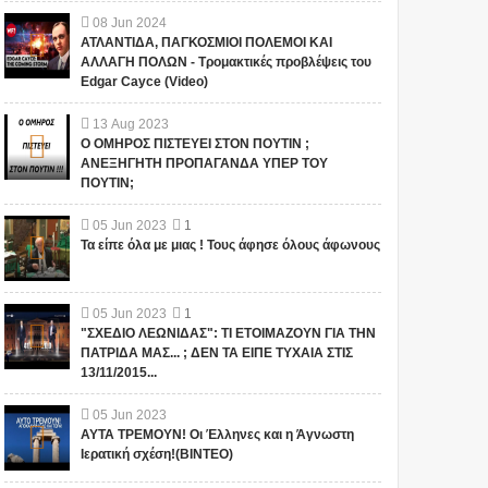
08
Jun
2024
ΑΤΛΑΝΤΙΔΑ, ΠΑΓΚΟΣΜΙΟΙ ΠΟΛΕΜΟΙ ΚΑΙ
ΑΛΛΑΓΗ ΠΟΛΩΝ - Τρομακτικές προβλέψεις του
Edgar Cayce (Video)
13
Aug
2023
Ο ΟΜΗΡΟΣ ΠΙΣΤΕΥΕΙ ΣΤΟΝ ΠΟΥΤΙΝ ;
ΑΝΕΞΗΓΗΤΗ ΠΡΟΠΑΓΑΝΔΑ ΥΠΕΡ ΤΟΥ
ΠΟΥΤΙΝ;
05
Jun
2023
1
Τα είπε όλα με μιας ! Τους άφησε όλους άφωνους
05
Jun
2023
1
"ΣΧΕΔΙΟ ΛΕΩΝΙΔΑΣ": ΤΙ ΕΤΟΙΜΑΖΟΥΝ ΓΙΑ ΤΗΝ
ΠΑΤΡΙΔΑ ΜΑΣ... ; ΔΕΝ ΤΑ ΕΙΠΕ ΤΥΧΑΙΑ ΣΤΙΣ
13/11/2015...
05
Jun
2023
ΑΥΤΑ ΤΡΕΜΟΥΝ! Οι Έλληνες και η Άγνωστη
Ιερατική σχέση!(ΒΙΝΤΕΟ)