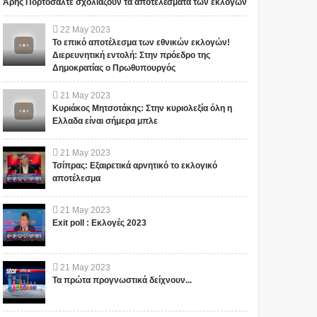
Άρης Πορτοσάλτε σχολιάζουν τα αποτελέσματα των εκλογών
22
May
2023
Το επικό αποτέλεσμα των εθνικών εκλογών!
Διερευνητική εντολή: Στην πρόεδρο της
Δημοκρατίας ο Πρωθυπουργός
21
May
2023
Κυριάκος Μητσοτάκης: Στην κυριολεξία όλη η
Ελλαδα είναι σήμερα μπλε
Αυτός ο μεγάλος
ΟΙ ΕΙΔΗΣΕΙΣ ΓΙΑ ΤΙΣ
21
May
2023
φιλάνθρωπος
ΕΞΕΛΙΞΕΙΣ ΣΤΟ
Τσίπρας: Εξαιρετικά αρνητικό το εκλογικό
προειδοποίησε ότι το
FACEBOOK
αποτέλεσμα
χειρότερο κύμα έρχεται
ΠΡΟΒΛΗΜΑΤΙΖΟΥΝ!!!
τώρα με την μετάλλαξη
ΠΟΙΟΣ ΚΑΝΕΙ
ΣΕ ΕΥΧΑΡΙΣΤΟΥΜΕ.... Bill Το
Το iokh.gr δημοσιεύει κάθε
όμικρον ....
ΚΟΥΜΑΝΤΟ ΤΕΛΙΚΑ;
21
May
2023
iokh.gr δημοσιεύει κάθε σχόλιο
σχόλιο το οποίο είναι σχετικό
(VIDEO)
Exit poll : Εκλογές 2023
το οποίο είναι σχετικό με το
με το θέμα. Ωστόσο, αυτό δεν
θέμ...
σημαίνει ότι...
21
May
2023
Τα πρώτα προγνωστικά δείχνουν...