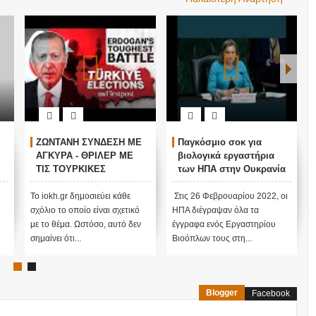
ΖΩΝΤΑΝΗ ΣΥΝΔΕΣΗ ΜΕ
Παγκόσμιο σοκ για
ΑΓΚΥΡΑ - ΘΡΙΛΕΡ ΜΕ
βιολογικά εργαστήρια
ΤΙΣ ΤΟΥΡΚΙΚΕΣ
των ΗΠΑ στην Ουκρανία
ΕΚΛΟΓΕΣ !
ν
Το iokh.gr δημοσιεύει κάθε
Στις 26 Φεβρουαρίου 2022, οι
σχόλιο το οποίο είναι σχετικό
ΗΠΑ διέγραψαν όλα τα
με το θέμα. Ωστόσο, αυτό δεν
έγγραφα ενός Εργαστηρίου
σημαίνει ότι...
Βιοόπλων τους στη...
Blogger
Facebook