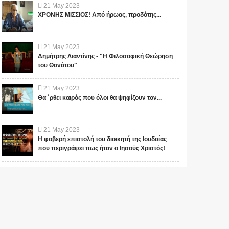
21
May
2023
ΧΡΟΝΗΣ ΜΙΣΣΙΟΣ! Από ήρωας, προδότης...
21
May
2023
Δημήτρης Λιαντίνης - "Η Φιλοσοφική Θεώρηση
του Θανάτου"
21
May
2023
Θα ΄ρθει καιρός που όλοι θα ψηφίζουν τον...
21
May
2023
Η φοβερή επιστολή του διοικητή της Ιουδαίας
που περιγράφει πως ήταν ο Ιησούς Χριστός!