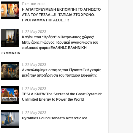
05
Jun
2023
Η ΑΠΑΓΟΡΕΥΜΕΝΗ ΕΚΠΟΜΠΗ! ΤΟ ΑΓΝΩΣΤΟ
ΑΤΙΑ ΤΟΥ ΤΕΣΛΑ....!!! ΤΑΞΙΔΙΑ ΣΤΟ ΧΡΟΝΟ-
ΠΡΟΓΡΑΜΜΑ ΠΗΓΑΣΟΣ...!!!
22
May
2023
Καζάνι που “Βράζει” ο Πατριωτικος χώρος!
Μπινιάρης Γιώργος: Ιδρυτική ανακοίνωση του
πολιτικού φορέα ΕΛΛΗΝΙ.Σ-ΕΛΛΗΝΙΚΗ
ΣΥΜΜΑΧΙΑ
22
May
2023
Ανακαλύφθηκε ο τάφος του Γίγαντα Γκιλγκαμές
μετά την αποξήρανση του ποταμού Ευφράτη;
22
May
2023
TESLA KNEW The Secret of the Great Pyramid:
Unlimited Energy to Power the World
22
May
2023
Pyramids Found Beneath Antarctic Ice