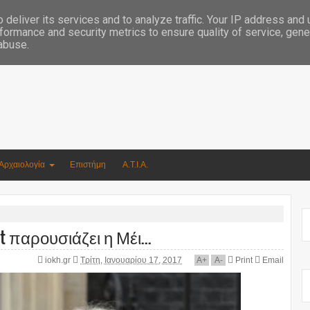
Συγγραφέας Νικόλαος Αργυρίου
deliver its services and to analyze traffic. Your IP address and
formance and security metrics to ensure quality of service, gen
 abuse.
Αρχαιολογία
Επιστήμη
Α.Τ.Ι.Α.
t παρουσιάζει η Μέι...
iokh.gr
Τρίτη, Ιανουαρίου 17, 2017
A
+
A
-
Print
Email