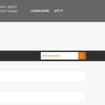
 user-agent
erate usage
LEARN MORE
GOT IT