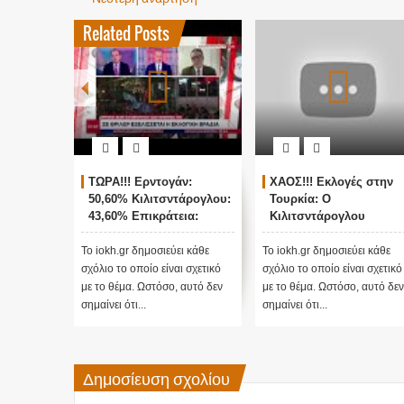
Related Posts
ΤΩΡΑ!!! Ερντογάν:
ΧΑΟΣ!!! Εκλογές στην
50,60% Κιλιτσντάρογλου:
Τουρκία: Ο
43,60% Επικράτεια:
Κιλιτσντάρογλου
78,2%
αμφισβητεί τα
αποτελέσματα θα γίνου
Το iokh.gr δημοσιεύει κάθε
Το iokh.gr δημοσιεύει κάθε
ενστάσεις...
σχόλιο το οποίο είναι σχετικό
σχόλιο το οποίο είναι σχετικό
με το θέμα. Ωστόσο, αυτό δεν
με το θέμα. Ωστόσο, αυτό δεν
σημαίνει ότι...
σημαίνει ότι...
Δημοσίευση σχολίου