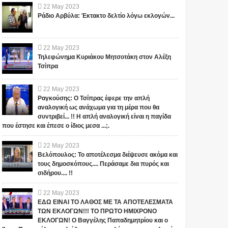
22
May
2023
Ράδιο Αρβύλα: Έκτακτο δελτίο λόγω εκλογών...
22
May
2023
Τηλεφώνημα Κυριάκου Μητσοτάκη στον Αλέξη
Τσίπρα
22
May
2023
Ραγκούσης: Ο Τσίπρας έφερε την απλή
αναλογική ως ανάχωμα για τη μέρα που θα
συντριβεί... !! Η απλή αναλογική είναι η παγίδα
που έστησε και έπεσε ο ίδιος μεσα ...;.
22
May
2023
Βελόπουλος: Το αποτέλεσμα διέψευσε ακόμα και
τους δημοσκόπους.... Περάσαμε δια πυρός και
σιδήρου.... !!
22
May
2023
ΕΔΩ ΕΙΝΑΙ ΤΟ ΛΑΘΟΣ ΜΕ ΤΑ ΑΠΟΤΕΛΕΣΜΑΤΑ
ΤΩΝ ΕΚΛΟΓΩΝ!!! ΤΟ ΠΡΩΤΟ ΗΜΙΧΡΟΝΟ
ΕΚΛΟΓΩΝ! Ο Βαγγέλης Παπαδημητρίου και ο