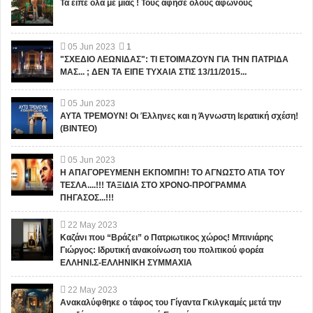
Τα είπε όλα με μιας ! Τους άφησε όλους άφωνους
05
Jun
2023
1
"ΣΧΕΔΙΟ ΛΕΩΝΙΔΑΣ": ΤΙ ΕΤΟΙΜΑΖΟΥΝ ΓΙΑ ΤΗΝ ΠΑΤΡΙΔΑ
ΜΑΣ... ; ΔΕΝ ΤΑ ΕΙΠΕ ΤΥΧΑΙΑ ΣΤΙΣ 13/11/2015...
05
Jun
2023
ΑΥΤΑ ΤΡΕΜΟΥΝ! Οι Έλληνες και η Άγνωστη Ιερατική σχέση!
(ΒΙΝΤΕΟ)
05
Jun
2023
Η ΑΠΑΓΟΡΕΥΜΕΝΗ ΕΚΠΟΜΠΗ! ΤΟ ΑΓΝΩΣΤΟ ΑΤΙΑ ΤΟΥ
ΤΕΣΛΑ....!!! ΤΑΞΙΔΙΑ ΣΤΟ ΧΡΟΝΟ-ΠΡΟΓΡΑΜΜΑ
ΠΗΓΑΣΟΣ...!!!
22
May
2023
Καζάνι που “Βράζει” ο Πατριωτικος χώρος! Μπινιάρης
Γιώργος: Ιδρυτική ανακοίνωση του πολιτικού φορέα
ΕΛΛΗΝΙ.Σ-ΕΛΛΗΝΙΚΗ ΣΥΜΜΑΧΙΑ
22
May
2023
Ανακαλύφθηκε ο τάφος του Γίγαντα Γκιλγκαμές μετά την