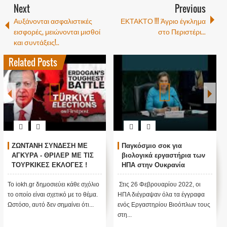
Next
Previous
Αυξάνονται ασφαλιστικές
ΕΚΤΑΚΤΟ !!! Άγριο έγκλημα
εισφορές, μειώνονται μισθοί
στο Περιστέρι...
και συντάξεις!..
Related Posts
ΖΩΝΤΑΝΗ ΣΥΝΔΕΣΗ ΜΕ
Παγκόσμιο σοκ για
ΑΓΚΥΡΑ - ΘΡΙΛΕΡ ΜΕ ΤΙΣ
βιολογικά εργαστήρια των
ΤΟΥΡΚΙΚΕΣ ΕΚΛΟΓΕΣ !
ΗΠΑ στην Ουκρανία
Το iokh.gr δημοσιεύει κάθε σχόλιο
Στις 26 Φεβρουαρίου 2022, οι
το οποίο είναι σχετικό με το θέμα.
ΗΠΑ διέγραψαν όλα τα έγγραφα
Ωστόσο, αυτό δεν σημαίνει ότι...
ενός Εργαστηρίου Βιοόπλων τους
στη...