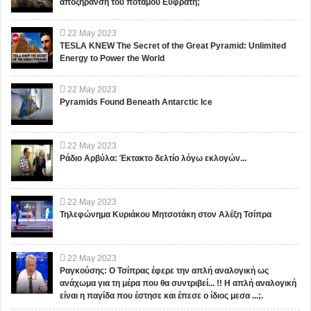
αποξήρανση του ποταμού Ευφράτη;
22
May
2023
TESLA KNEW The Secret of the Great Pyramid: Unlimited
Energy to Power the World
22
May
2023
Pyramids Found Beneath Antarctic Ice
22
May
2023
Ράδιο Αρβύλα: Έκτακτο δελτίο λόγω εκλογών...
22
May
2023
Τηλεφώνημα Κυριάκου Μητσοτάκη στον Αλέξη Τσίπρα
22
May
2023
Ραγκούσης: Ο Τσίπρας έφερε την απλή αναλογική ως
ανάχωμα για τη μέρα που θα συντριβεί... !! Η απλή αναλογική
είναι η παγίδα που έστησε και έπεσε ο ίδιος μεσα ...;.