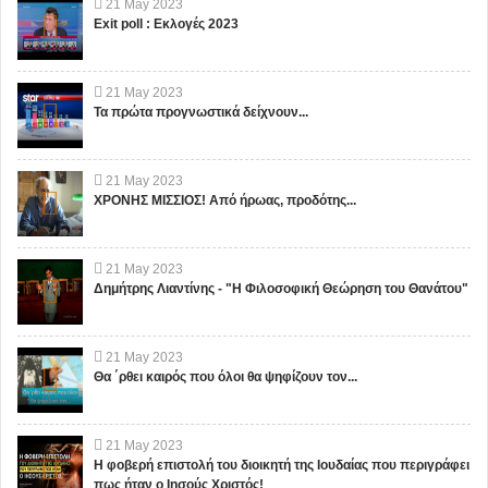
21
May
2023
Exit poll : Εκλογές 2023
21
May
2023
Τα πρώτα προγνωστικά δείχνουν...
21
May
2023
ΧΡΟΝΗΣ ΜΙΣΣΙΟΣ! Από ήρωας, προδότης...
21
May
2023
Δημήτρης Λιαντίνης - "Η Φιλοσοφική Θεώρηση του Θανάτου"
21
May
2023
Θα ΄ρθει καιρός που όλοι θα ψηφίζουν τον...
21
May
2023
Η φοβερή επιστολή του διοικητή της Ιουδαίας που περιγράφει
πως ήταν ο Ιησούς Χριστός!