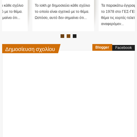
ο χαρακτηρισμός
Το iokh.gr δημοσιεύει κάθε σχόλιο
Τα παρακάτω έγγραφα στάλθηκαν
΄Βορειοηπειρωτικόν Έπος'
το οποίο είναι σχετικό με το θέμα.
το 1978 στο ΓΕΣ-ΓΕΝ-ΓΕΑ... Με
της Εποποιίας του ΟΧΙ
Ωστόσο, αυτό δεν σημαίνει ότι...
θέμα τις εορτές-τελετές,
έγινε 'Αλβανικό Έπος' ....;;;
αναφερόμεν...
Δημοσίευση σχολίου
Blogger
Facebook