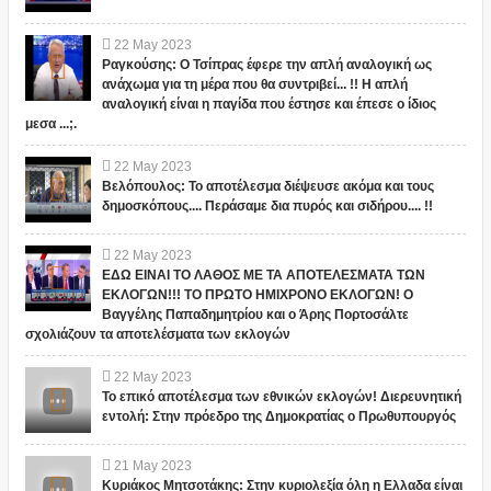
22
May
2023
Ραγκούσης: Ο Τσίπρας έφερε την απλή αναλογική ως
ανάχωμα για τη μέρα που θα συντριβεί... !! Η απλή
αναλογική είναι η παγίδα που έστησε και έπεσε ο ίδιος
μεσα ...;.
22
May
2023
Βελόπουλος: Το αποτέλεσμα διέψευσε ακόμα και τους
δημοσκόπους.... Περάσαμε δια πυρός και σιδήρου.... !!
22
May
2023
ΕΔΩ ΕΙΝΑΙ ΤΟ ΛΑΘΟΣ ΜΕ ΤΑ ΑΠΟΤΕΛΕΣΜΑΤΑ ΤΩΝ
ΕΚΛΟΓΩΝ!!! ΤΟ ΠΡΩΤΟ ΗΜΙΧΡΟΝΟ ΕΚΛΟΓΩΝ! Ο
Βαγγέλης Παπαδημητρίου και ο Άρης Πορτοσάλτε
σχολιάζουν τα αποτελέσματα των εκλογών
22
May
2023
Το επικό αποτέλεσμα των εθνικών εκλογών! Διερευνητική
εντολή: Στην πρόεδρο της Δημοκρατίας ο Πρωθυπουργός
21
May
2023
Κυριάκος Μητσοτάκης: Στην κυριολεξία όλη η Ελλαδα είναι