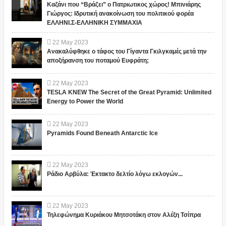
Καζάνι που “Βράζει” ο Πατριωτικος χώρος! Μπινιάρης
Γιώργος: Ιδρυτική ανακοίνωση του πολιτικού φορέα
ΕΛΛΗΝΙ.Σ-ΕΛΛΗΝΙΚΗ ΣΥΜΜΑΧΙΑ
22
May
2023
Ανακαλύφθηκε ο τάφος του Γίγαντα Γκιλγκαμές μετά την
αποξήρανση του ποταμού Ευφράτη;
22
May
2023
TESLA KNEW The Secret of the Great Pyramid: Unlimited
Energy to Power the World
22
May
2023
Pyramids Found Beneath Antarctic Ice
22
May
2023
Ράδιο Αρβύλα: Έκτακτο δελτίο λόγω εκλογών...
22
May
2023
Τηλεφώνημα Κυριάκου Μητσοτάκη στον Αλέξη Τσίπρα