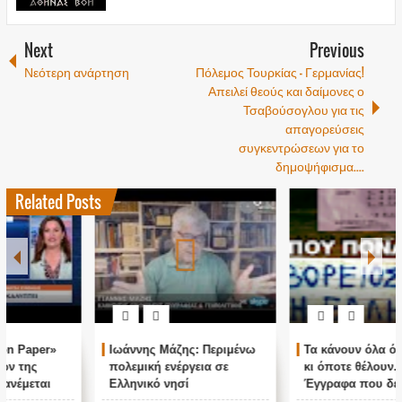
Next
Previous
Νεότερη ανάρτηση
Πόλεμος Τουρκίας - Γερμανίας!
Απειλεί θεούς και δαίμονες ο
Τσαβούσογλου για τις
απαγορεύσεις
συγκεντρώσεων για το
δημοψήφισμα....
Related Posts
Ιωάννης Μάζης: Περιμένω
Τα κάνουν όλα όπως θέλουν
πολεμική ενέργεια σε
κι όποτε θέλουν.....
Ελληνικό νησί
Έγγραφα που δείχνουν
αλήθειες που πονάνε: Πως