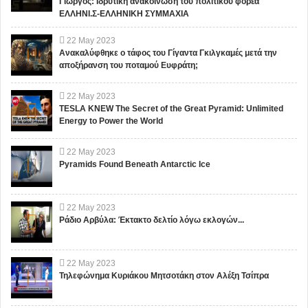
Γιώργος: Ιδρυτική ανακοίνωση του πολιτικού φορέα
ΕΛΛΗΝΙ.Σ-ΕΛΛΗΝΙΚΗ ΣΥΜΜΑΧΙΑ
22
May
2023
Ανακαλύφθηκε ο τάφος του Γίγαντα Γκιλγκαμές μετά την
αποξήρανση του ποταμού Ευφράτη;
22
May
2023
TESLA KNEW The Secret of the Great Pyramid: Unlimited
Energy to Power the World
22
May
2023
Pyramids Found Beneath Antarctic Ice
22
May
2023
Ράδιο Αρβύλα: Έκτακτο δελτίο λόγω εκλογών...
22
May
2023
Τηλεφώνημα Κυριάκου Μητσοτάκη στον Αλέξη Τσίπρα