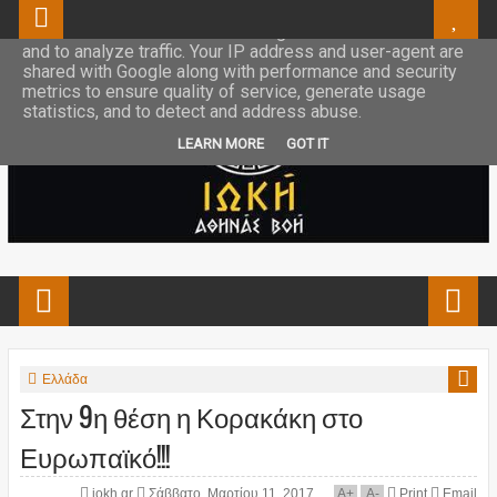
This site uses cookies from Google to deliver its services
and to analyze traffic. Your IP address and user-agent are
shared with Google along with performance and security
metrics to ensure quality of service, generate usage
statistics, and to detect and address abuse.
LEARN MORE
GOT IT
Ελλάδα
Στην 9η θέση η Κορακάκη στο
Ευρωπαϊκό!!!
iokh.gr
Σάββατο, Μαρτίου 11, 2017
A
+
A
-
Print
Email