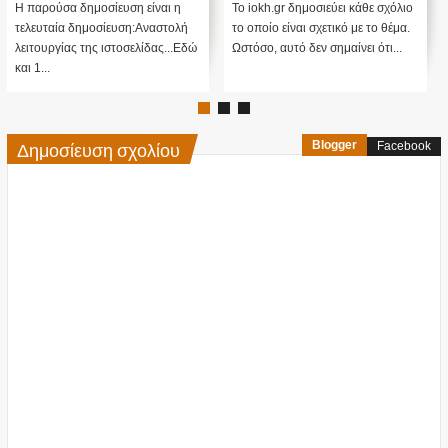
....
Cayce (Video)
Η παρούσα δημοσίευση είναι η
Το iokh.gr δημοσιεύει κάθε σχόλιο
τελευταία δημοσίευση:Αναστολή
το οποίο είναι σχετικό με το θέμα.
λειτουργίας της ιστοσελίδας...Εδώ
Ωστόσο, αυτό δεν σημαίνει ότι...
και 1...
Δημοσίευση σχολίου
Blogger
Facebook