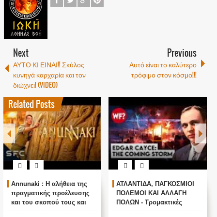
Next
Previous
ΑΥΤΟ ΚΙ ΕΙΝΑΙ!! Σκύλος
Αυτό είναι το καλύτερο
κυνηγά καρχαρία και τον
τρόφιμο στον κόσμο!!!
διώχνει! (VIDEO)
Related Posts
Annunaki : Η αλήθεια της
ΑΤΛΑΝΤΙΔΑ, ΠΑΓΚΟΣΜΙΟΙ
πραγματικής προέλευσης
ΠΟΛΕΜΟΙ ΚΑΙ ΑΛΛΑΓΗ
και του σκοπού τους και
ΠΟΛΩΝ - Τρομακτικές
αναστολή λειτουργίας μας
προβλέψεις του Edgar