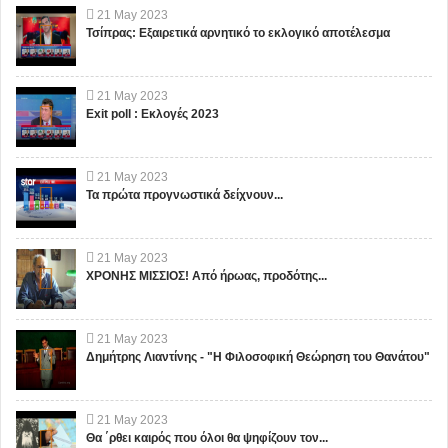
21
May
2023
Τσίπρας: Εξαιρετικά αρνητικό το εκλογικό αποτέλεσμα
21
May
2023
Exit poll : Εκλογές 2023
21
May
2023
Τα πρώτα προγνωστικά δείχνουν...
21
May
2023
ΧΡΟΝΗΣ ΜΙΣΣΙΟΣ! Από ήρωας, προδότης...
21
May
2023
Δημήτρης Λιαντίνης - "Η Φιλοσοφική Θεώρηση του Θανάτου"
21
May
2023
Θα ΄ρθει καιρός που όλοι θα ψηφίζουν τον...