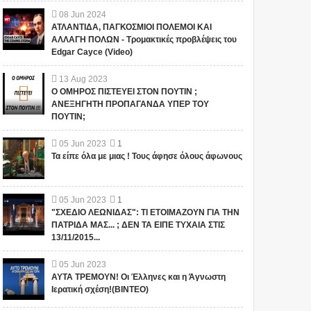
08
Jun
2024
ΑΤΛΑΝΤΙΔΑ, ΠΑΓΚΟΣΜΙΟΙ ΠΟΛΕΜΟΙ ΚΑΙ
ΑΛΛΑΓΗ ΠΟΛΩΝ - Τρομακτικές προβλέψεις του
Edgar Cayce (Video)
13
Aug
2023
Ο ΟΜΗΡΟΣ ΠΙΣΤΕΥΕΙ ΣΤΟΝ ΠΟΥΤΙΝ ;
ΑΝΕΞΗΓΗΤΗ ΠΡΟΠΑΓΑΝΔΑ ΥΠΕΡ ΤΟΥ
ΠΟΥΤΙΝ;
05
Jun
2023
1
Τα είπε όλα με μιας ! Τους άφησε όλους άφωνους
05
Jun
2023
1
"ΣΧΕΔΙΟ ΛΕΩΝΙΔΑΣ": ΤΙ ΕΤΟΙΜΑΖΟΥΝ ΓΙΑ ΤΗΝ
ΠΑΤΡΙΔΑ ΜΑΣ... ; ΔΕΝ ΤΑ ΕΙΠΕ ΤΥΧΑΙΑ ΣΤΙΣ
13/11/2015...
05
Jun
2023
ΑΥΤΑ ΤΡΕΜΟΥΝ! Οι Έλληνες και η Άγνωστη
Ιερατική σχέση!(ΒΙΝΤΕΟ)