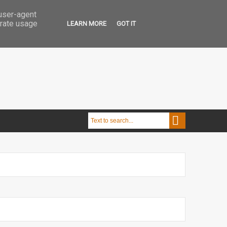
 user-agent
erate usage
LEARN MORE
GOT IT