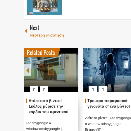
Next
Νεότερη ανάρτηση
Related Posts
Απίστευτο βίντεο!
Τρομερά παραφυσικά
Σκύλος μύρισε την
γεγονότα σ' ένα βίντεο!
καρδιά του αφεντικού
του σε άλλο σώμα και η
Δείτε το βίντεο: (adsbygoogl
αντίδραση του δεν
(adsbygoogle =
= window.adsbygoogle ||
περιγράφεται με λόγια!
window.adsbygoogle ||
[]).push({});