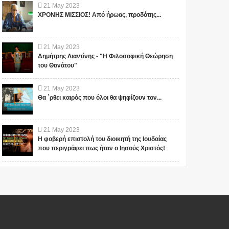
21
May
2023
ΧΡΟΝΗΣ ΜΙΣΣΙΟΣ! Από ήρωας, προδότης...
21
May
2023
Δημήτρης Λιαντίνης - "Η Φιλοσοφική Θεώρηση
του Θανάτου"
21
May
2023
Θα ΄ρθει καιρός που όλοι θα ψηφίζουν τον...
21
May
2023
Η φοβερή επιστολή του διοικητή της Ιουδαίας
που περιγράφει πως ήταν ο Ιησούς Χριστός!