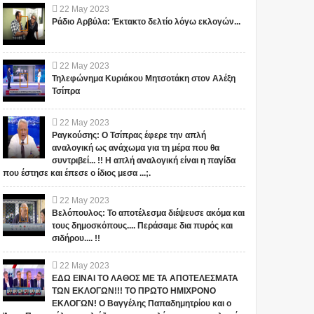
σημάδια , σημαίνει Ότι
το σύνολο των ανθρώπων;
22
May
2023
υπήρξαν μια...
είστε έτοιμοι να λάβετε
Ράδιο Αρβύλα: Έκτακτο δελτίο λόγω εκλογών...
Θεωρείτε...
γνώση να γνωρίσετε το
Θεό!!!
22
May
2023
Τηλεφώνημα Κυριάκου Μητσοτάκη στον Αλέξη
Τσίπρα
22
May
2023
Ραγκούσης: Ο Τσίπρας έφερε την απλή
αναλογική ως ανάχωμα για τη μέρα που θα
συντριβεί... !! Η απλή αναλογική είναι η παγίδα
που έστησε και έπεσε ο ίδιος μεσα ...;.
22
May
2023
Βελόπουλος: Το αποτέλεσμα διέψευσε ακόμα και
τους δημοσκόπους.... Περάσαμε δια πυρός και
σιδήρου.... !!
22
May
2023
ΕΔΩ ΕΙΝΑΙ ΤΟ ΛΑΘΟΣ ΜΕ ΤΑ ΑΠΟΤΕΛΕΣΜΑΤΑ
ΤΩΝ ΕΚΛΟΓΩΝ!!! ΤΟ ΠΡΩΤΟ ΗΜΙΧΡΟΝΟ
ΕΚΛΟΓΩΝ! Ο Βαγγέλης Παπαδημητρίου και ο