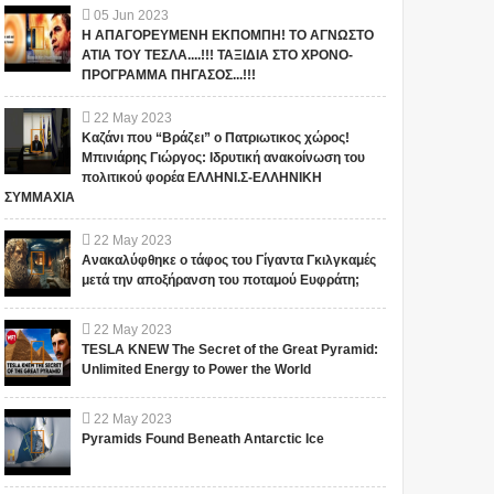
05
Jun
2023
Η ΑΠΑΓΟΡΕΥΜΕΝΗ ΕΚΠΟΜΠΗ! ΤΟ ΑΓΝΩΣΤΟ
ΑΤΙΑ ΤΟΥ ΤΕΣΛΑ....!!! ΤΑΞΙΔΙΑ ΣΤΟ ΧΡΟΝΟ-
ΠΡΟΓΡΑΜΜΑ ΠΗΓΑΣΟΣ...!!!
22
May
2023
Καζάνι που “Βράζει” ο Πατριωτικος χώρος!
Μπινιάρης Γιώργος: Ιδρυτική ανακοίνωση του
πολιτικού φορέα ΕΛΛΗΝΙ.Σ-ΕΛΛΗΝΙΚΗ
ΣΥΜΜΑΧΙΑ
22
May
2023
Ανακαλύφθηκε ο τάφος του Γίγαντα Γκιλγκαμές
μετά την αποξήρανση του ποταμού Ευφράτη;
22
May
2023
TESLA KNEW The Secret of the Great Pyramid:
Unlimited Energy to Power the World
10 ανεξήγητα φαινόμενα!
ΠΛΗΡΟΦΟΡΙΑ ΒΟΜΒΑ!!!
(video)
Μήπως είστε
22
May
2023
Εκπαιδευόμενοι Άγγελοι
Pyramids Found Beneath Antarctic Ice
πάνω στη Γη;;;; Τα 11
Είναι στην ανθρώπινη φύση να
σημάδια!!! Όταν
By Kaya and Christiane Muller
θέλει να αποκαλύψει την
λαμβάνετε όλα αυτά τα
Αισθάνεστε διαφορετικοί από
αλήθεια για τα πάντα. Ωστόσο,