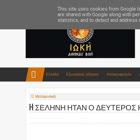
Επικοινωνία:info4iokh@gmail.com
Κατασκευές
Ποίηση
This site uses cookies from Google to 
are shared with Google along with per
statistics, and to detect and address
Ελλάδα
Εξωτερικές ειδήσεις
Αποκρυφισμός
Μεταφυσικά
H ΣΕΛΗΝΗ ΗΤΑΝ Ο ΔΕΥΤΕΡΟΣ 