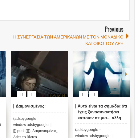
Previous
Η ΣΥΝΕΡΓΑΣΙΑ ΤΩΝ ΑΜΕΡΙΚΑΝΩΝ ΜΕ ΤΟΝ ΜΟΝΑΔΙΚΟ
ΚΑΤΟΙΚΟ ΤΟΥ ΑΡΗ
Δαιμονισμένος;
Αυτά είναι τα σημάδια ότι
έχεις ξανασυναντήσει
κάποιον σε μια... άλλη
(adsbygoogle =
ζωή!!!
e
window.adsbygoogle ||
(adsbygoogle =
[]).push({}); Δαιμονισμένος;
window.adsbygoogle ||
Δείτε το βίντεο... ...