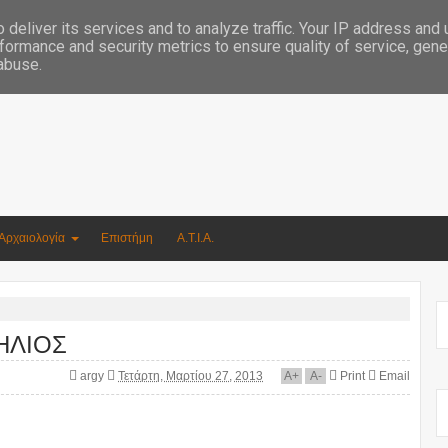
Συγγραφέας Νικόλαος Αργυρίου
deliver its services and to analyze traffic. Your IP address and
formance and security metrics to ensure quality of service, gen
 abuse.
Αρχαιολογία
Επιστήμη
Α.Τ.Ι.Α.
ΗΛΙΟΣ
argy
Τετάρτη, Μαρτίου 27, 2013
A
+
A
-
Print
Email