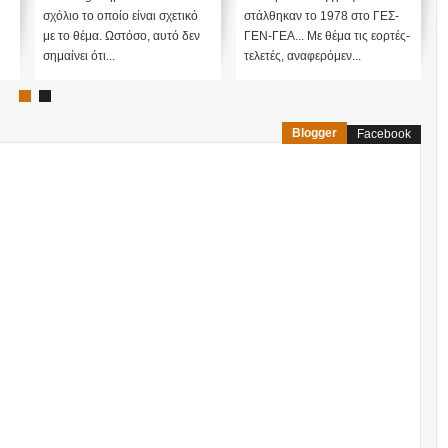
χαρακτηρισμός
σχόλιο το οποίο είναι σχετικό
στάλθηκαν το 1978 στο ΓΕΣ-
΄Βορειοηπειρωτικόν
με το θέμα. Ωστόσο, αυτό δεν
ΓΕΝ-ΓΕΑ... Με θέμα τις εορτές-
Έπος' της Εποποιίας
σημαίνει ότι...
τελετές, αναφερόμεν...
του ΟΧΙ έγινε 'Αλβανικό
Έπος' ....;;;
Blogger
Facebook