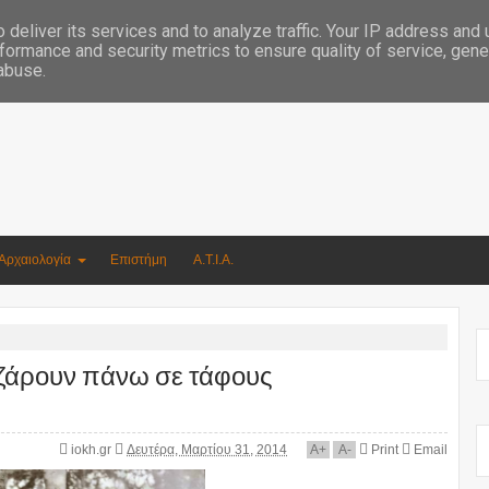
Συγγραφέας Νικόλαος Αργυρίου
deliver its services and to analyze traffic. Your IP address and
formance and security metrics to ensure quality of service, gen
 abuse.
Αρχαιολογία
Επιστήμη
Α.Τ.Ι.Α.
ζάρουν πάνω σε τάφους
iokh.gr
Δευτέρα, Μαρτίου 31, 2014
A
+
A
-
Print
Email