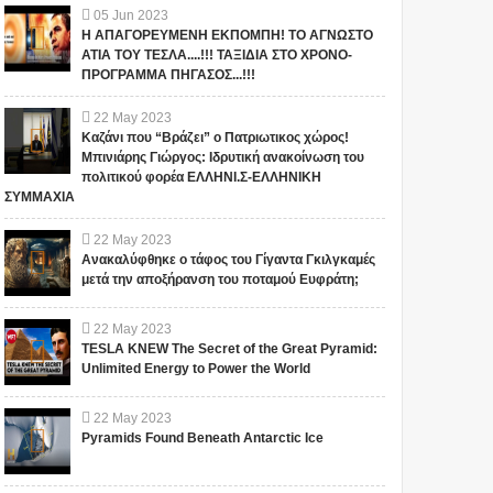
05
Jun
2023
Η ΑΠΑΓΟΡΕΥΜΕΝΗ ΕΚΠΟΜΠΗ! ΤΟ ΑΓΝΩΣΤΟ
ΑΤΙΑ ΤΟΥ ΤΕΣΛΑ....!!! ΤΑΞΙΔΙΑ ΣΤΟ ΧΡΟΝΟ-
ΠΡΟΓΡΑΜΜΑ ΠΗΓΑΣΟΣ...!!!
22
May
2023
Καζάνι που “Βράζει” ο Πατριωτικος χώρος!
Μπινιάρης Γιώργος: Ιδρυτική ανακοίνωση του
πολιτικού φορέα ΕΛΛΗΝΙ.Σ-ΕΛΛΗΝΙΚΗ
ΣΥΜΜΑΧΙΑ
22
May
2023
Ανακαλύφθηκε ο τάφος του Γίγαντα Γκιλγκαμές
μετά την αποξήρανση του ποταμού Ευφράτη;
22
May
2023
TESLA KNEW The Secret of the Great Pyramid:
Unlimited Energy to Power the World
ΒΙΝΤΕΟ: Την
Τελειωμένος ο
22
May
2023
εγκατάσταση στη Σκύρο
Ερντογάν... Πάμε για
Pyramids Found Beneath Antarctic Ice
βάσης των ισραηλινών
σύγκρουση Ρωσίας-
drones Heron οι
Τουρκίας ;; Eastday: Ο
ΤΟΥΡΚΟΙ την
Ερντογάν αποφάσισε να
Για ελληνικούς υπότιτλους:
"Ο Τούρκος πρόεδρος Ρετζέπ