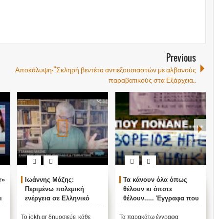
Previous
Αποκάλυψη-”Σκληρή βεντέτα αντιεξουσιαστών με αλβανούς
παραβατικούς στα Εξάρχεια..
r»
Ιωάννης Μάζης:
Τα κάνουν όλα όπως
Περιμένω πολεμική
θέλουν κι όποτε
ι
ενέργεια σε Ελληνικό
θέλουν..... Έγγραφα που
νησί
δείχνουν αλήθειες που
πονάνε: Πως ο
Το iokh.gr δημοσιεύει κάθε
Τα παρακάτω έγγραφα