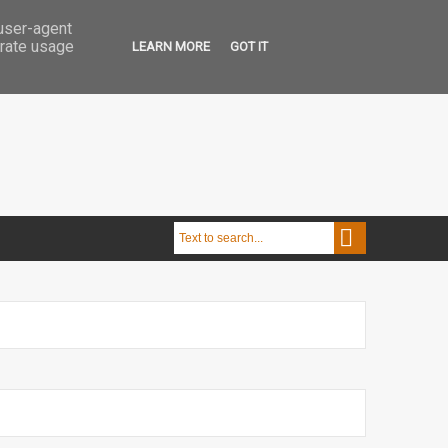
 user-agent
erate usage
LEARN MORE
GOT IT