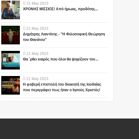
21
May
2023
ΧΡΟΝΗΣ ΜΙΣΣΙΟΣ! Από ήρωας, προδότης...
21
May
2023
Δημήτρης Λιαντίνης - "Η Φιλοσοφική Θεώρηση
του Θανάτου"
21
May
2023
Θα ΄ρθει καιρός που όλοι θα ψηφίζουν τον...
21
May
2023
Η φοβερή επιστολή του διοικητή της Ιουδαίας
που περιγράφει πως ήταν ο Ιησούς Χριστός!