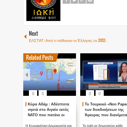
Next
ΕΛΣΤΑΤ: Από τι πέθαναν οι Έλληνες το 2012;
Related Posts
Κύρα Αδάμ : Αδέσποτα
Το Τουρκικό «Non Pape
νησιά στο Αιγαίο εκτός
των διεκδικήσεων της
ΝΑΤΟ που πατάνε οι
Άγκυρας που διανέμετα
Τούρκοι με την συνθήκη
στις ξένες πρεσβείες
της Λωζάνης...
Η Κυριακάτικη Δημοκρατία και
Το iokh.gr δημοσιεύει κάθε