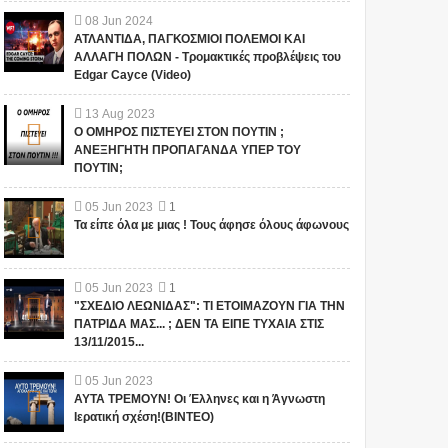
08
Jun
2024
ΑΤΛΑΝΤΙΔΑ, ΠΑΓΚΟΣΜΙΟΙ ΠΟΛΕΜΟΙ ΚΑΙ
ΑΛΛΑΓΗ ΠΟΛΩΝ - Τρομακτικές προβλέψεις του
Edgar Cayce (Video)
13
Aug
2023
Ο ΟΜΗΡΟΣ ΠΙΣΤΕΥΕΙ ΣΤΟΝ ΠΟΥΤΙΝ ;
ΑΝΕΞΗΓΗΤΗ ΠΡΟΠΑΓΑΝΔΑ ΥΠΕΡ ΤΟΥ
ΠΟΥΤΙΝ;
05
Jun
2023
1
Τα είπε όλα με μιας ! Τους άφησε όλους άφωνους
05
Jun
2023
1
"ΣΧΕΔΙΟ ΛΕΩΝΙΔΑΣ": ΤΙ ΕΤΟΙΜΑΖΟΥΝ ΓΙΑ ΤΗΝ
ΠΑΤΡΙΔΑ ΜΑΣ... ; ΔΕΝ ΤΑ ΕΙΠΕ ΤΥΧΑΙΑ ΣΤΙΣ
13/11/2015...
05
Jun
2023
ΑΥΤΑ ΤΡΕΜΟΥΝ! Οι Έλληνες και η Άγνωστη
Ιερατική σχέση!(ΒΙΝΤΕΟ)