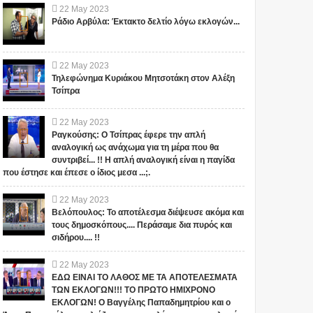
22
May
2023
χαρακτηρίζουν ως κίνηση
προδώσει τη Ρωσία
ρυθμίσεις-υπότιτλοι-αυτόματη
Ταγίπ Ερντογάν αποφάσισε να
Ράδιο Αρβύλα: Έκτακτο δελτίο λόγω εκλογών...
από την Ελλάδα που θα
δίνοντας στο ΝΑΤΟ τις
μετάφραση-ελληνικά Tο iok...
προδώσει τη Ρωσία,
προκαλέσει πόλεμο»
συχνότητες των S 400!
παρουσιάζοντας το εύρος το...
22
May
2023
Τηλεφώνημα Κυριάκου Μητσοτάκη στον Αλέξη
Τσίπρα
22
May
2023
Ραγκούσης: Ο Τσίπρας έφερε την απλή
αναλογική ως ανάχωμα για τη μέρα που θα
συντριβεί... !! Η απλή αναλογική είναι η παγίδα
που έστησε και έπεσε ο ίδιος μεσα ...;.
22
May
2023
Βελόπουλος: Το αποτέλεσμα διέψευσε ακόμα και
τους δημοσκόπους.... Περάσαμε δια πυρός και
σιδήρου.... !!
22
May
2023
ΕΔΩ ΕΙΝΑΙ ΤΟ ΛΑΘΟΣ ΜΕ ΤΑ ΑΠΟΤΕΛΕΣΜΑΤΑ
ΤΩΝ ΕΚΛΟΓΩΝ!!! ΤΟ ΠΡΩΤΟ ΗΜΙΧΡΟΝΟ
ΕΚΛΟΓΩΝ! Ο Βαγγέλης Παπαδημητρίου και ο